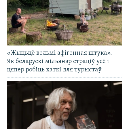
«Жыцьцё вельмі афігенная штука».
Як беларускі мільянэр страціў усё і
цяпер робіць хаткі для турыстаў