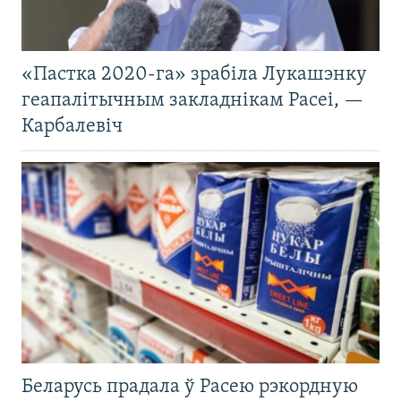
«Пастка 2020-га» зрабіла Лукашэнку
геапалітычным закладнікам Расеі, —
Карбалевіч
Беларусь прадала ў Расею рэкордную