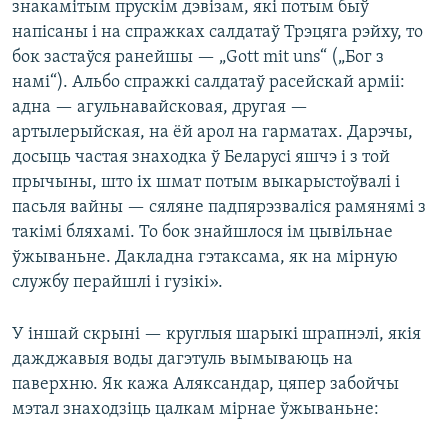
знакамітым прускім дэвізам, які потым быў
напісаны і на спражках салдатаў Трэцяга рэйху, то
бок застаўся ранейшы — „Gott mit uns“ („Бог з
намі“). Альбо спражкі салдатаў расейскай арміі:
адна — агульнавайсковая, другая —
артылерыйская, на ёй арол на гарматах. Дарэчы,
досыць частая знаходка ў Беларусі яшчэ і з той
прычыны, што іх шмат потым выкарыстоўвалі і
пасьля вайны — сяляне падпярэзваліся рамянямі з
такімі бляхамі. То бок знайшлося ім цывільнае
ўжываньне. Дакладна гэтаксама, як на мірную
службу перайшлі і гузікі».
У іншай скрыні — круглыя шарыкі шрапнэлі, якія
дажджавыя воды дагэтуль вымываюць на
паверхню. Як кажа Аляксандар, цяпер забойчы
мэтал знаходзіць цалкам мірнае ўжываньне: