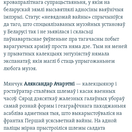
кровапралітнага супрацьстаяньня, у якім на
беларускай зямлі высьвятлялі адносіны ваяўнічыя
імпэрыі. Статус «невядомай вайны» спрычыніўся
да таго, што спэцыялізаваных музэйных установаў
у Беларусі так і не зьявілася і скласьці
паўнавартаснае ўяўленьне пра тагачасны побыт
варагуючых арміяў проста няма дзе. Тым ня меней
у прыватных калекцыях энтузіястаў нямала
экспанатаў, якія маглі б стаць упрыгожаньнем
любога музэя.
Мянчук
Аляксандар Ачарэтні
— калекцыянэр і
рэстаўратар сталёвых шлемаў і касак ваенных
часоў. Сярод дзясяткаў жалезных галаўных убораў
самай рознай формы і геаграфічнага паходжаньня
асабліва адметныя тыя, што выкарыстоўваліся на
франтах Першай усясьветнай вайны. На адной
паліцы мірна прыстроіліся шлемы салдата