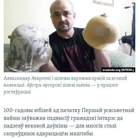
КУЛЬТУРА
МОВА
КАЛЯНДАР
НА ХВАЛЯХ СВАБОДЫ
Аляксандар Ачарэтні і шлемы варожых армій зь ягонай
калекцыі. Аўстра-вугорскі шлем зьлева — у працэсе
рэстаўрацыі
100-гадовы юбілей ад пачатку Першай усясьветнай
вайны заўважна падвысіў грамадзкі інтарэс да
падзеяў векавой даўніны — для многіх сталі
сапраўдным адкрыцьцём маштабы