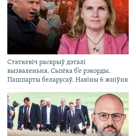
Статкевіч раскрыў дэталі
вызваленьня. Сьпёка б’е рэкорды.
Пашпарты беларусаў. Навіны 6 жніўня