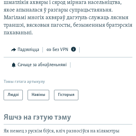
шматлікія ахвяры і сярод мірнага насельніцтва,
якое апыналася ў разгары супрацьстаяньня.
Магіламі многіх ахвяраў дагэтуль служаць лясныя
траншэі, вясковыя пагосты, безыменныя братэрскія
пахаваньні.
Падзяліцца
Без VPN
Сачыце за абнаўленьнямі
Тэмы гэтага артыкулу
Людзі
Навіны
Гісторыя
Яшчэ на гэтую тэму
Як немец з рускім біўся, кліч разносіўся на кілямэтры