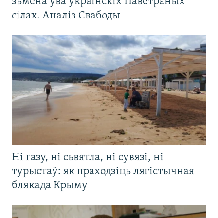
зьмена ўва ўкраінскіх Паветраных
сілах. Аналіз Свабоды
Ні газу, ні сьвятла, ні сувязі, ні
турыстаў: як праходзіць лягістычная
блякада Крыму