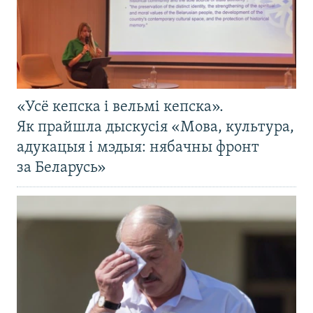
«Усё кепска і вельмі кепска».
Як прайшла дыскусія «Мова, культура,
адукацыя і мэдыя: нябачны фронт
за Беларусь»