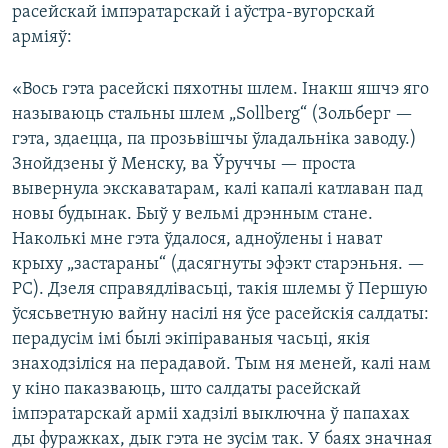
расейскай імпэратарскай і аўстра-вугорскай
арміяў:
«Вось гэта расейскі пяхотны шлем. Інакш яшчэ яго
называюць стальны шлем „Sollberg“ (Зольберг —
гэта, здаецца, па прозьвішчы ўладальніка заводу.)
Знойдзены ў Менску, ва Ўруччы — проста
вывернула экскаватарам, калі капалі катлаван пад
новы будынак. Быў у вельмі дрэнным стане.
Наколькі мне гэта ўдалося, адноўлены і нават
крыху „застараны“ (дасягнуты эфэкт старэньня. —
РС). Дзеля справядлівасьці, такія шлемы ў Першую
ўсясьветную вайну насілі ня ўсе расейскія салдаты:
перадусім імі былі экіпіраваныя часьці, якія
знаходзіліся на перадавой. Тым ня меней, калі нам
у кіно паказваюць, што салдаты расейскай
імпэратарскай арміі хадзілі выключна ў папахах
ды фуражках, дык гэта не зусім так. У баях значная