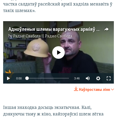
частка салдатаў расейскай арміі хадзіла менавіта ў
такіх шлемах».
Адноўленыя шлемы варагуючых арміяў мірна ўжываюцца на адной паліцы
by
Радыё Свабода || Радио Свобода
No media source currently available
0:00
3:46
Наўпроставы лінк
Іншая знаходка досыць экзатычная. Калі,
дзякуючы таму ж кіно, кайзэраўскі шлем лёгка