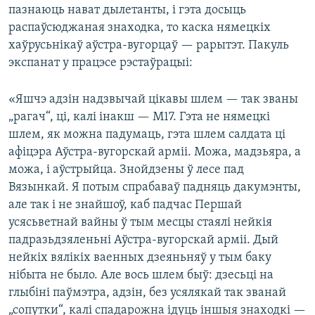
пазнаюць нават дылетанты, і гэта досыць
распаўсюджаная знаходка, то каска нямецкіх
хаўрусьнікаў аўстра-вугорцаў — рарытэт. Пакуль
экспанат у працэсе рэстаўрацыі:
«Яшчэ адзін надзвычай цікавы шлем — так званы
„рагач“, ці, калі інакш — М17. Гэта не нямецкі
шлем, як можна падумаць, гэта шлем салдата ці
афіцэра Аўстра-вугорскай арміі. Можа, мадзьяра, а
можа, і аўстрыйца. Знойдзены ў лесе пад
Вязынкай. Я потым спрабаваў падняць дакумэнты,
але так і не знайшоў, каб падчас Першай
усясьветнай вайны ў тым месцы стаялі нейкія
падразьдзяленьні Аўстра-вугорскай арміі. Дый
нейкіх вялікіх ваенных дзеяньняў у тым баку
нібыта не было. Але вось шлем быў: дзесьці на
глыбіні паўмэтра, адзін, без усялякай так званай
„сопутки“, калі спадарожна ідуць іншыя знаходкі —