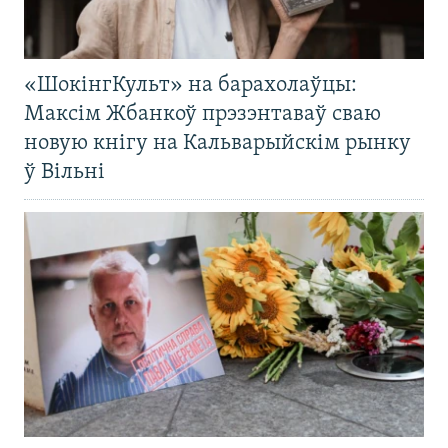
«ШокінгКульт» на барахолаўцы:
Максім Жбанкоў прэзэнтаваў сваю
новую кнігу на Кальварыйскім рынку
ў Вільні