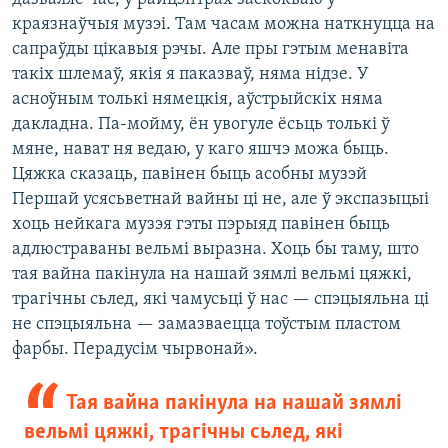
краязнаўчыя музэі. Там часам можна наткнуцца на
сапраўды цікавыя рэчы. Але пры гэтым менавіта
такіх шлемаў, якія я паказваў, няма нідзе. У
асноўным толькі нямецкія, аўстрыйскіх няма
дакладна. Па-мойму, ён увогуле ёсьць толькі ў
мяне, нават ня ведаю, у каго яшчэ можа быць.
Цяжка сказаць, павінен быць асобны музэй
Першай усясьветнай вайны ці не, але ў экспазыцыі
хоць нейкага музэя гэты пэрыяд павінен быць
адлюстраваны вельмі выразна. Хоць бы таму, што
тая вайна пакінула на нашай зямлі вельмі цяжкі,
трагічны сьлед, які чамусьці ў нас — спэцыяльна ці
не спэцыяльна — замазваецца тоўстым пластом
фарбы. Перадусім чырвонай».
Тая вайна пакінула на нашай зямлі
вельмі цяжкі, трагічны сьлед, які