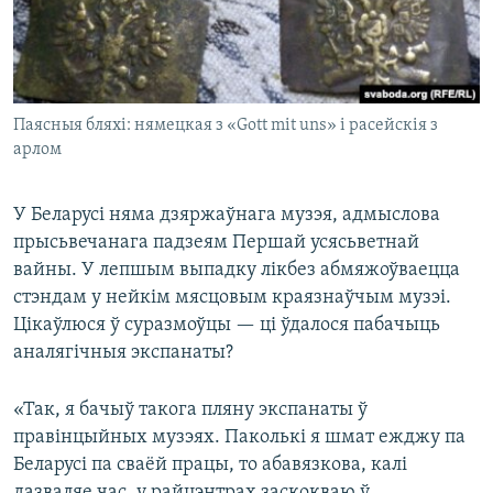
Паясныя бляхі: нямецкая з «Gott mit uns» і расейскія з
арлом
У Беларусі няма дзяржаўнага музэя, адмыслова
прысьвечанага падзеям Першай усясьветнай
вайны. У лепшым выпадку лікбез абмяжоўваецца
стэндам у нейкім мясцовым краязнаўчым музэі.
Цікаўлюся ў суразмоўцы — ці ўдалося пабачыць
аналягічныя экспанаты?
«Так, я бачыў такога пляну экспанаты ў
правінцыйных музэях. Паколькі я шмат ежджу па
Беларусі па сваёй працы, то абавязкова, калі
дазваляе час, у райцэнтрах заскокваю ў