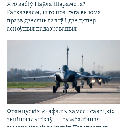
Хто забіў Паўла Шарамета?
Расказваем, што пра гэта вядома
празь дзесяць гадоў і дзе цяпер
асноўныя падазраваныя
Францускія «Рафалі» замест савецкіх
зьнішчальнікаў — сымбалічная