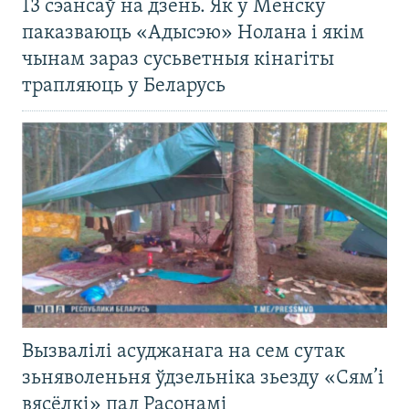
13 сэансаў на дзень. Як у Менску
паказваюць «Адысэю» Нолана і якім
чынам зараз сусьветныя кінагіты
трапляюць у Беларусь
Вызвалілі асуджанага на сем сутак
зьняволеньня ўдзельніка зьезду «Сям’і
вясёлкі» пад Расонамі