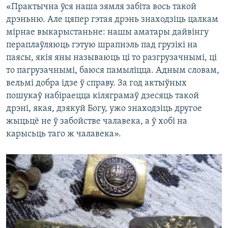
«Практычна ўся наша зямля забіта вось такой
дрэньню. Але цяпер гэтая дрэнь знаходзіць цалкам
мірнае выкарыстаньне: нашы аматары дайвінгу
пераплаўляюць гэтую шрапнэль пад грузікі на
паясы, якія яны называюць ці то разгрузачнымі, ці
то пагрузачнымі, баюся памыліцца. Адным словам,
вельмі добра ідзе ў справу. За год актыўных
пошукаў набіраецца кіляграмаў дзесяць такой
дрэні, якая, дзякуй Богу, ужо знаходзіць другое
жыцьцё не ў забойстве чалавека, а ў хобі на
карысьць таго ж чалавека».