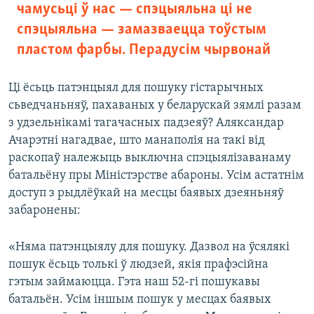
чамусьці ў нас — спэцыяльна ці не
спэцыяльна — замазваецца тоўстым
пластом фарбы. Перадусім чырвонай
Ці ёсьць патэнцыял для пошуку гістарычных
сьведчаньняў, пахаваных у беларускай зямлі разам
з удзельнікамі тагачасных падзеяў? Аляксандар
Ачарэтні нагадвае, што манаполія на такі від
раскопаў належыць выключна спэцыялізаванаму
батальёну пры Міністэрстве абароны. Усім астатнім
доступ з рыдлёўкай на месцы баявых дзеяньняў
забаронены:
«Няма патэнцыялу для пошуку. Дазвол на ўсялякі
пошук ёсьць толькі ў людзей, якія прафэсійна
гэтым займаюцца. Гэта наш 52-гі пошукавы
батальён. Усім іншым пошук у месцах баявых