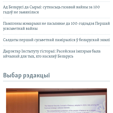
Ад Беларусі да Сырыі: сутнасьць газавай вайны за 100
гадоў не зьмянілася
Пампэзны мэмарыял не пасьпявае да 100-годзьдзя Першай
усясьветнай вайны
Салдаты першай сусьветнай памірыліся ў беларускай зямлі
Дырэктар Інстытуту гісторыі: Расейская імпэрыя была
айчынай для тых, хто насяляў Беларусь
Выбар рэдакцыі