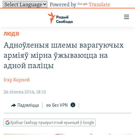
Powered by
Translate
Лінкі
ўнівэрсальнага
доступу
ЛЮДЗІ
НАВІНЫ
Перайсьці
Адноўленыя шлемы варагуючых
да
ТОЛЬКІ НА СВАБОДЗЕ
УСЕ НАВІНЫ
арміяў мірна ўжываюцца на
галоўнага
СУВЯЗЬ
ВІДЭА І ФОТА
ТЭСТЫ
зьместу
адной паліцы
Перайсьці
ПАДПІСАЦЦА
ЛЮДЗІ
БЛОГІ
АБЫСЬЦІ БЛЯКАВАНЬНЕ
да
Ігар Карней
ПАЛІТЫКА
ГІСТОРЫЯ НА СВАБОДЗЕ
ПАДЗЯЛІЦЦА ІНФАРМАЦЫЯЙ
RSS
галоўнай
САЧЫЦЕ ЗА АБНАЎЛЕНЬНЯМІ
26 ліпень 2014, 18:15
навігацыі
ЭКАНОМІКА
ПАДКАСТЫ
ПАДКАСТЫ
Перайсьці
ВАЙНА
КНІГІ
FACEBOOK
Падзяліцца
Без VPN
да
БЕЛАРУСЫ НА ВАЙНЕ
АЎДЫЁКНІГІ
TWITTER
пошуку
Зрабіце Свабоду прыярытэтнай крыніцай ў Google
ПАЛІТВЯЗЬНІ
PREMIUM
Усе сайты РС/РСЭ