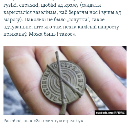
гузікі, спражкі, цюбікі ад крэму (салдаты
карысталіся вазэлінам, каб берагчы нос і вушы ад
марозу). Паколькі не было „сопутки“, такое
адчуваньне, што яго там нехта калісьці папросту
прыкапаў. Можа быць і такое».
Расейскі знак «За отличную стрельбу»