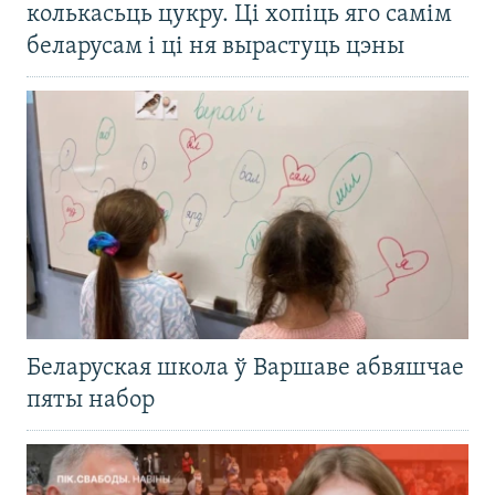
колькасьць цукру. Ці хопіць яго самім
беларусам і ці ня вырастуць цэны
Беларуская школа ў Варшаве абвяшчае
пяты набор