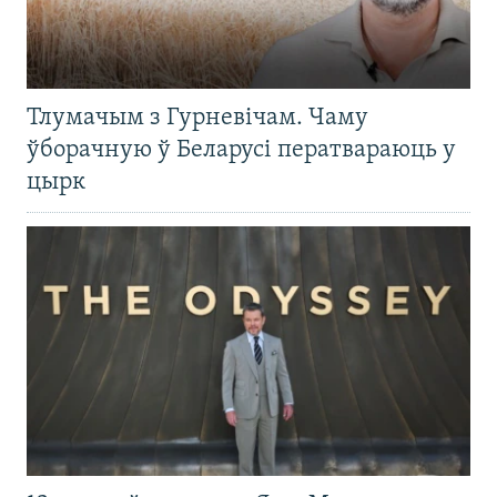
Тлумачым з Гурневічам. Чаму
ўборачную ў Беларусі ператвараюць у
цырк