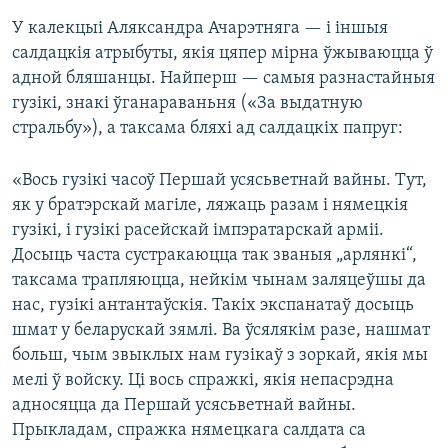
У калекцыі Аляксандра Ачарэтняга — і іншыя
салдацкія атрыбуты, якія цяпер мірна ўжываюцца ў
адной бляшанцы. Найперш — самыя разнастайныя
гузікі, знакі ўганараваньня («За выдатную
стральбу»), а таксама бляхі ад салдацкіх папруг:
«Вось гузікі часоў Першай усясьветнай вайны. Тут,
як у братэрскай магіле, ляжаць разам і нямецкія
гузікі, і гузікі расейскай імпэратарскай арміі.
Досыць часта сустракаюцца так званыя „арлянкі“,
таксама трапляюцца, нейкім чынам заляцеўшы да
нас, гузікі антантаўскія. Такіх экспанатаў досыць
шмат у беларускай зямлі. Ва ўсялякім разе, нашмат
больш, чым звыклых нам гузікаў з зоркай, якія мы
мелі ў войску. Ці вось спражкі, якія непасрэдна
адносяцца да Першай усясьветнай вайны.
Прыкладам, спражка нямецкага салдата са