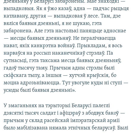
дзеяньняў у Беларусі забаронены. Мае знаходкі —
выпадковыя. Як я ўжо казаў, адна — падчас рыцьця
катлавану, другая — выпадковая ў лесе. Там, дзе
вяліся баявыя дзеяньні, я не шукаю, гэта
забаронена. Але гэта настолькі паняцьце адноснае
— месцы баявых дзеяньняў. Не пералічваецца
нават, якіх канкрэтна войнаў. Прыкладам, я вось
нарваўся на россып наканечнікаў стрэлаў. Па
сутнасьці, гэта таксама месца баявых дзеяньняў,
гадоў тысячу таму. Прычым адны стрэлы былі
скіфскага тыпу, а іншыя — хутчэй крыўскія, бо
моцна адрозьніваюцца. Тут увогуле куды ні ступі —
усюды былі баявыя дзеяньні».
У змаганьнях на тэрыторыі Беларусі палеглі
дзясяткі тысяч салдат і афіцэраў з абодвух бакоў —
прычым у склад расейскай імпэратарскай арміі
было мабілізавана нямала этнічных беларусаў. Былі