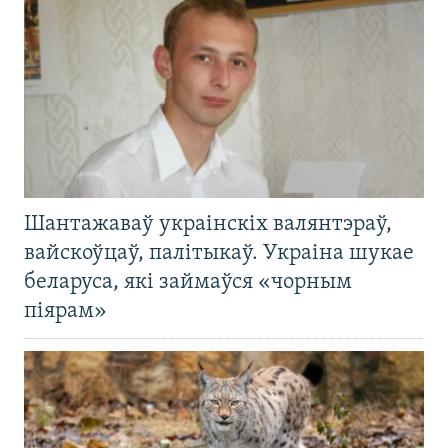
Шантажаваў украінскіх валянтэраў,
вайскоўцаў, палітыкаў. Украіна шукае
беларуса, які займаўся «чорным
піярам»