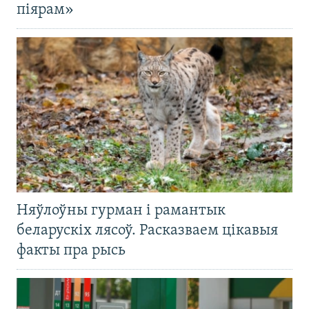
піярам»
Няўлоўны гурман і рамантык
беларускіх лясоў. Расказваем цікавыя
факты пра рысь