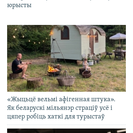
юрысты
«Жыцьцё вельмі афігенная штука».
Як беларускі мільянэр страціў усё і
цяпер робіць хаткі для турыстаў