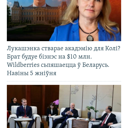
Лукашэнка стварае акадэмію для Колі?
Брат будуе бізнэс на $10 млн.
Wildberries сьпяшаецца ў Беларусь.
Навіны 5 жніўня