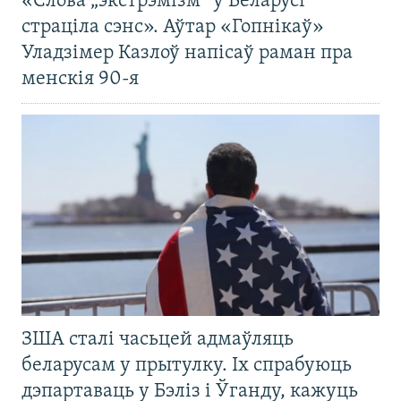
«Слова „экстрэмізм“ у Беларусі
страціла сэнс». Аўтар «Гопнікаў»
Уладзімер Казлоў напісаў раман пра
менскія 90-я
ЗША сталі часьцей адмаўляць
беларусам у прытулку. Іх спрабуюць
дэпартаваць у Бэліз і Ўганду, кажуць