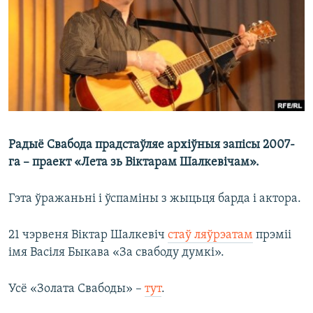
КУЛЬТУРА
МОВА
КАЛЯНДАР
НА ХВАЛЯХ СВАБОДЫ
Радыё Свабода прадстаўляе архіўныя запісы 2007-
га – праект «Лета зь Віктарам Шалкевічам».
Гэта ўражаньні і ўспаміны з жыцьця барда і актора.
21 чэрвеня Віктар Шалкевіч
стаў ляўрэатам
прэміі
імя Васіля Быкава «За свабоду думкі».
Усё «Золата Свабоды» –
тут
.