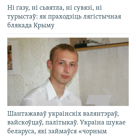
Ні газу, ні сьвятла, ні сувязі, ні
турыстаў: як праходзіць лягістычная
блякада Крыму
Шантажаваў украінскіх валянтэраў,
вайскоўцаў, палітыкаў. Украіна шукае
беларуса, які займаўся «чорным