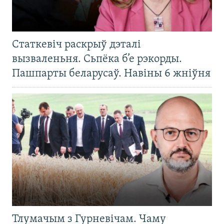
Статкевіч раскрыў дэталі
вызваленьня. Сьпёка б’е рэкорды.
Пашпарты беларусаў. Навіны 6 жніўня
Тлумачым з Гурневічам. Чаму