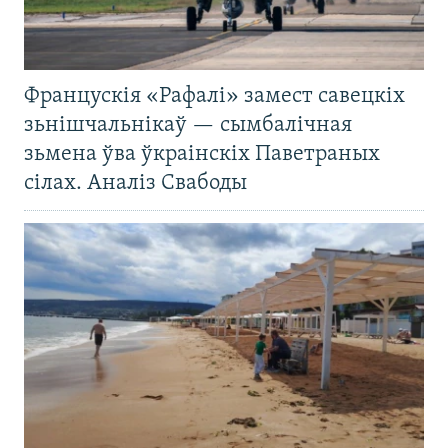
Францускія «Рафалі» замест савецкіх
зьнішчальнікаў — сымбалічная
зьмена ўва ўкраінскіх Паветраных
сілах. Аналіз Свабоды