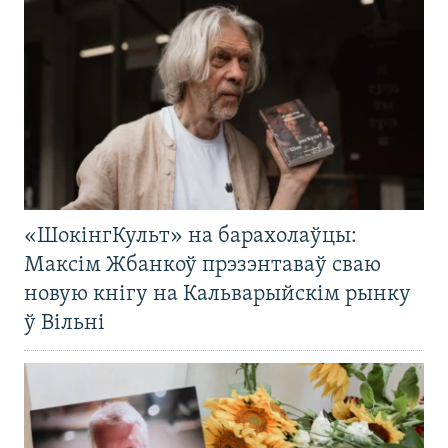
«ШокінгКульт» на барахолаўцы:
Максім Жбанкоў прэзэнтаваў сваю
новую кнігу на Кальварыйскім рынку
ў Вільні