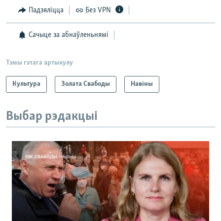
Падзяліцца
Без VPN
Сачыце за абнаўленьнямі
Тэмы гэтага артыкулу
Культура
Золата Свабоды
Навіны
Выбар рэдакцыі