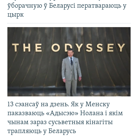
ўборачную ў Беларусі ператвараюць у
цырк
13 сэансаў на дзень. Як у Менску
паказваюць «Адысэю» Нолана і якім
чынам зараз сусьветныя кінагіты
трапляюць у Беларусь