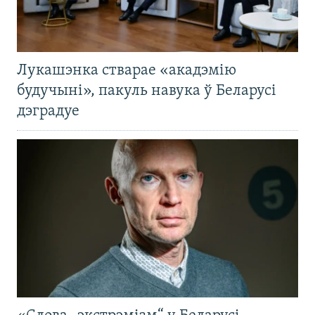
Лукашэнка стварае «акадэмію
будучыні», пакуль навука ў Беларусі
дэградуе