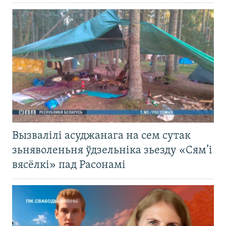
Вызвалілі асуджанага на сем сутак
зьняволеньня ўдзельніка зьезду «Сям’і
вясёлкі» пад Расонамі