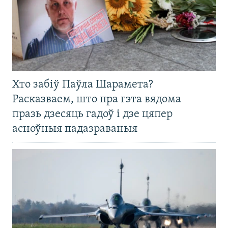
Хто забіў Паўла Шарамета?
Расказваем, што пра гэта вядома
празь дзесяць гадоў і дзе цяпер
асноўныя падазраваныя