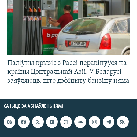
Паліўны крызіс з Расеі перакінуўся на
краіны Цэнтральнай Азіі. У Беларусі
заяўляюць, што дэфіцыту бэнзіну няма
САЧЫЦЕ ЗА АБНАЎЛЕНЬНЯМІ