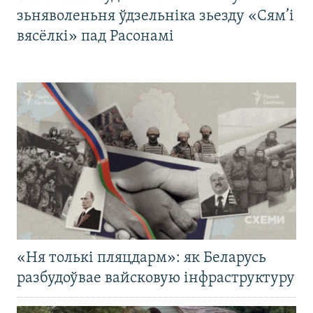
зьняволеньня ўдзельніка зьезду «Сям’і
вясёлкі» пад Расонамі
«Ня толькі пляцдарм»: як Беларусь
разбудоўвае вайсковую інфраструктуру