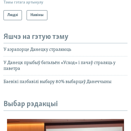
Тэмы гэтага артыкулу
Людзі
Навіны
Яшчэ на гэтую тэму
У аэрапорце Данецку страляюць
У Данецк прыбыў батальён «Усход» і пачаў страляць у
паветра
Баевікі пазбавілі выбару 80% выбарцаў Данеччыны
Выбар рэдакцыі