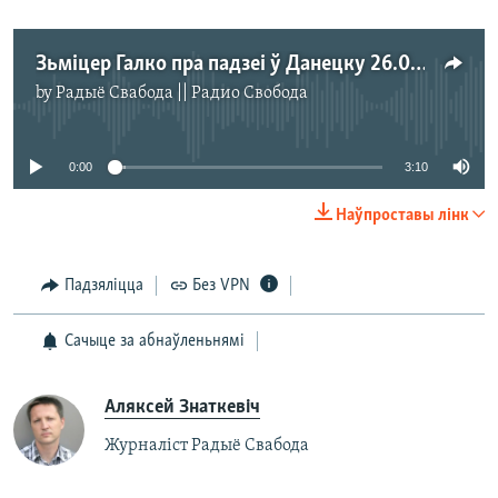
Зьміцер Галко пра падзеі ў Данецку 26.05.2014
by
Радыё Свабода || Радио Свобода
No media source currently available
0:00
3:10
Наўпроставы лінк
Падзяліцца
Без VPN
Сачыце за абнаўленьнямі
Аляксей Знаткевіч
Журналіст Радыё Свабода