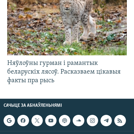
Няўлоўны гурман і рамантык
беларускіх лясоў. Расказваем цікавыя
факты пра рысь
САЧЫЦЕ ЗА АБНАЎЛЕНЬНЯМІ