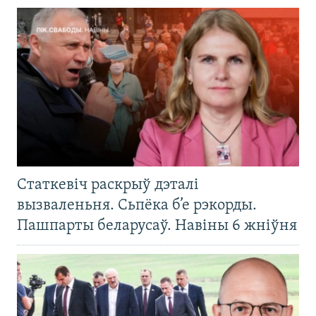
Статкевіч раскрыў дэталі
вызваленьня. Сьпёка б’е рэкорды.
Пашпарты беларусаў. Навіны 6 жніўня