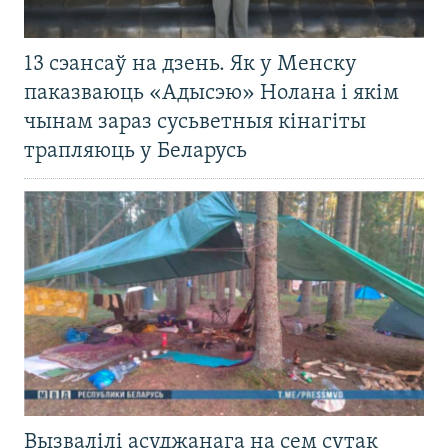
13 сэансаў на дзень. Як у Менску
паказваюць «Адысэю» Нолана і якім
чынам зараз сусьветныя кінагіты
трапляюць у Беларусь
Вызвалілі асуджанага на сем сутак