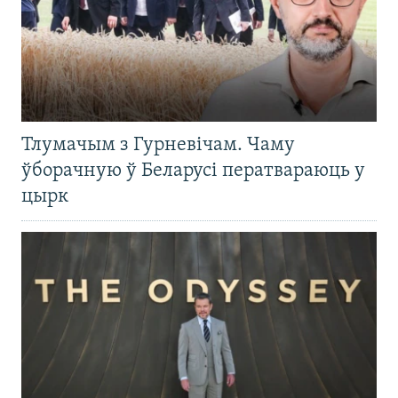
Тлумачым з Гурневічам. Чаму
ўборачную ў Беларусі ператвараюць у
цырк