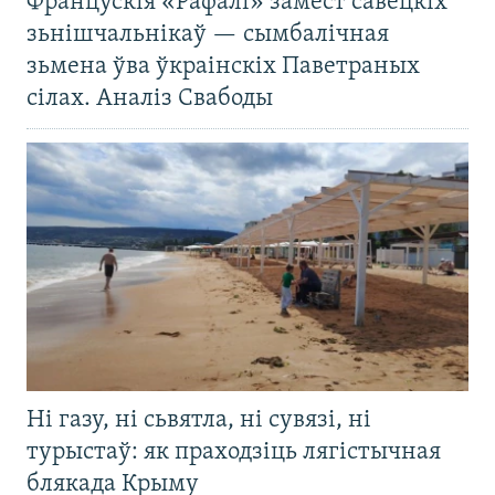
Францускія «Рафалі» замест савецкіх
зьнішчальнікаў — сымбалічная
зьмена ўва ўкраінскіх Паветраных
сілах. Аналіз Свабоды
Ні газу, ні сьвятла, ні сувязі, ні
турыстаў: як праходзіць лягістычная
блякада Крыму