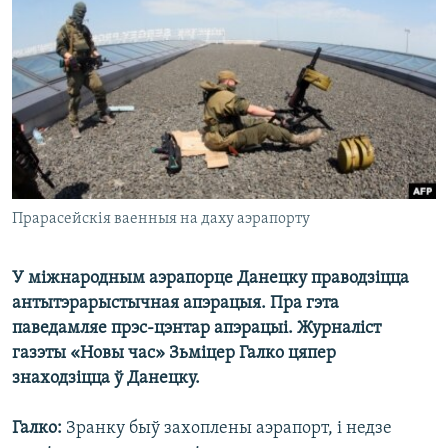
КУЛЬТУРА
МОВА
КАЛЯНДАР
НА ХВАЛЯХ СВАБОДЫ
Прарасейскія ваенныя на даху аэрапорту
У міжнародным аэрапорце Данецку праводзіцца
антытэрарыстычная апэрацыя. Пра гэта
паведамляе прэс-цэнтар апэрацыі. Журналіст
газэты «Новы час» Зьміцер Галко цяпер
знаходзіцца ў Данецку.
Галко:
Зранку быў захоплены аэрапорт, і недзе