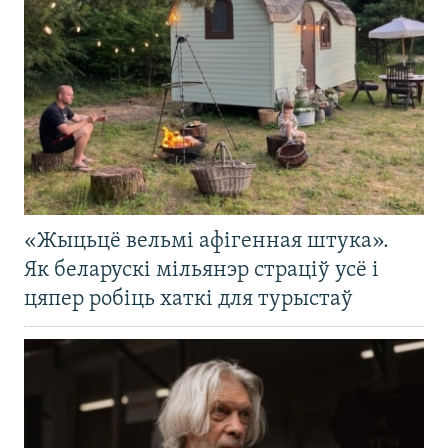
«Жыцьцё вельмі афігенная штука».
Як беларускі мільянэр страціў усё і
цяпер робіць хаткі для турыстаў