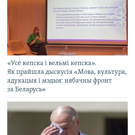
«Усё кепска і вельмі кепска».
Як прайшла дыскусія «Мова, культура,
адукацыя і мэдыя: нябачны фронт
за Беларусь»