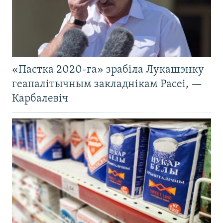
«Пастка 2020-га» зрабіла Лукашэнку
геапалітычным закладнікам Расеі, —
Карбалевіч