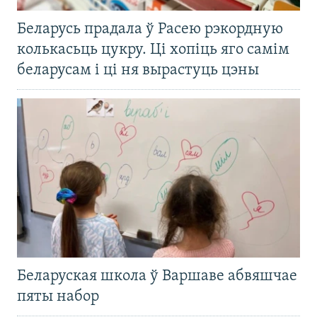
Беларусь прадала ў Расею рэкордную
колькасьць цукру. Ці хопіць яго самім
беларусам і ці ня вырастуць цэны
Беларуская школа ў Варшаве абвяшчае
пяты набор