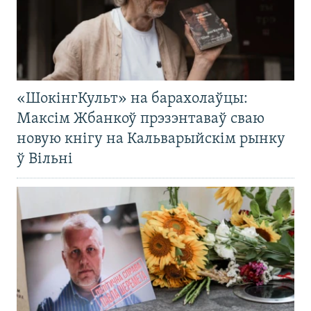
«ШокінгКульт» на барахолаўцы:
Максім Жбанкоў прэзэнтаваў сваю
новую кнігу на Кальварыйскім рынку
ў Вільні