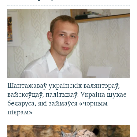
Шантажаваў украінскіх валянтэраў,
вайскоўцаў, палітыкаў. Украіна шукае
беларуса, які займаўся «чорным
піярам»