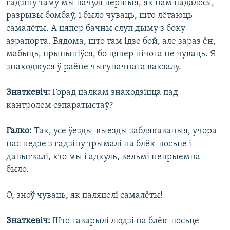
гадзіну таму мы пачулі першыя, як нам падалося,
разрывы бомбаў, і было чуваць, што лётаюць
самалёты. А цяпер бачны слуп дыму з боку
аэрапорта. Вядома, што там ідзе бой, але зараз ён,
мабыць, прыпыніўся, бо цяпер нічога не чуваць. Я
знаходжуся ў раёне чыгуначнага вакзалу.
Знаткевіч:
Горад цалкам знаходзіцца пад
кантролем сэпаратыстаў?
Галко:
Так, усе ўезды-выезды заблякаваныя, учора
нас недзе з гадзіну трымалі на блёк-посьце і
дапытвалі, хто мы і адкуль, вельмі непрыемна
было.
О, зноў чуваць, як паляцелі самалёты!
Знаткевіч:
Што гаварылі людзі на блёк-посьце