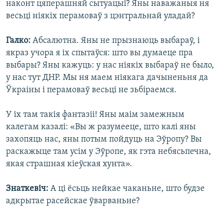
наконт цяперашняй сытуацыі? Яны наважаныя ня
весьці ніякіх перамоваў з цэнтральнай уладай?
Галко:
Абсалютна. Яны не прызнаюць выбараў, і
якраз учора я іх спытаўся: што вы думаеце пра
выбары? Яны кажуць: у нас ніякіх выбараў не было,
у нас тут ДНР. Мы ня маем ніякага дачыненьня да
Ўкраіны і перамоваў весьці не зьбіраемся.
У іх там такія фантазіі! Яны маім замежным
калегам казалі: «Вы ж разумееце, што калі яны
захопяць нас, яны потым пойдуць на Эўропу? Вы
раскажыце там усім у Эўропе, як гэта небясьпечна,
якая страшная кіеўская хунта».
Знаткевіч:
А ці ёсьць нейкае чаканьне, што будзе
адкрытае расейскае ўварваньне?