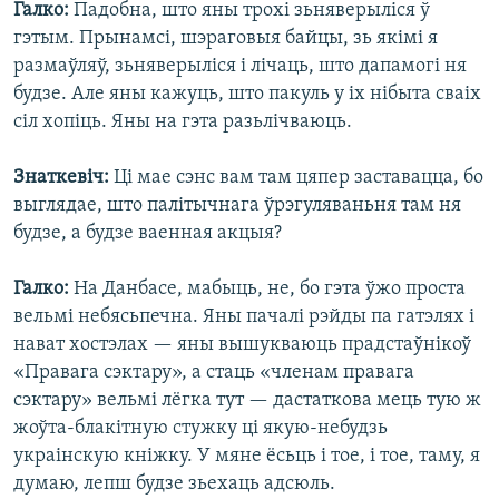
Галко:
Падобна, што яны трохі зьняверыліся ў
гэтым. Прынамсі, шэраговыя байцы, зь якімі я
размаўляў, зьняверыліся і лічаць, што дапамогі ня
будзе. Але яны кажуць, што пакуль у іх нібыта сваіх
сіл хопіць. Яны на гэта разьлічваюць.
Знаткевіч:
Ці мае сэнс вам там цяпер заставацца, бо
выглядае, што палітычнага ўрэгуляваньня там ня
будзе, а будзе ваенная акцыя?
Галко:
На Данбасе, мабыць, не, бо гэта ўжо проста
вельмі небясьпечна. Яны пачалі рэйды па гатэлях і
нават хостэлах — яны вышукваюць прадстаўнікоў
«Правага сэктару», а стаць «членам правага
сэктару» вельмі лёгка тут — дастаткова мець тую ж
жоўта-блакітную стужку ці якую-небудзь
украінскую кніжку. У мяне ёсьць і тое, і тое, таму, я
думаю, лепш будзе зьехаць адсюль.