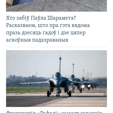
Хто забіў Паўла Шарамета?
Расказваем, што пра гэта вядома
празь дзесяць гадоў і дзе цяпер
асноўныя падазраваныя