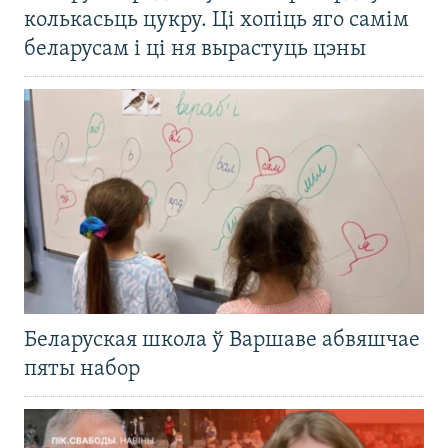
колькасьць цукру. Ці хопіць яго самім
беларусам і ці ня вырастуць цэны
Беларуская школа ў Варшаве абвяшчае
пяты набор