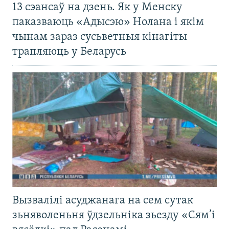
13 сэансаў на дзень. Як у Менску
паказваюць «Адысэю» Нолана і якім
чынам зараз сусьветныя кінагіты
трапляюць у Беларусь
Вызвалілі асуджанага на сем сутак
зьняволеньня ўдзельніка зьезду «Сям’і