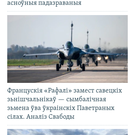
асноўныя падазраваныя
Францускія «Рафалі» замест савецкіх
зьнішчальнікаў — сымбалічная
зьмена ўва ўкраінскіх Паветраных
сілах. Аналіз Свабоды