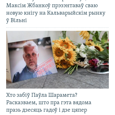
Максім Жбанкоў прэзэнтаваў сваю
новую кнігу на Кальварыйскім рынку
ў Вільні
Хто забіў Паўла Шарамета?
Расказваем, што пра гэта вядома
празь дзесяць гадоў і дзе цяпер