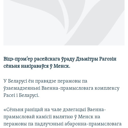
КУЛЬТУРА
МОВА
КАЛЯНДАР
НА ХВАЛЯХ СВАБОДЫ
Віцэ-прэм’ер расейскага ўраду Дзьмітры Рагозін
сёньня накіраваўся ў Менск.
У Беларусі ён правядзе перамовы па
ўзаемадзеяньні Ваенна-прамысловага комплексу
Расеі і Беларусі.
«Сёньня раніцай на чале дэлегацыі Ваенна-
прамысловай камісіі вылятаю ў Менск на
перамовы па падлучэньні абаронна-прамысловага