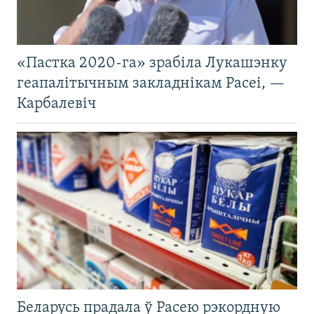
«Пастка 2020-га» зрабіла Лукашэнку
геапалітычным закладнікам Расеі, —
Карбалевіч
Беларусь прадала ў Расею рэкордную