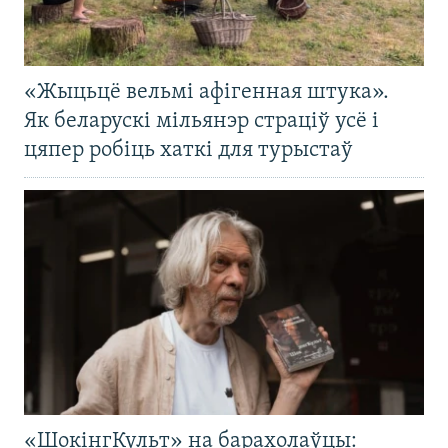
«Жыцьцё вельмі афігенная штука».
Як беларускі мільянэр страціў усё і
цяпер робіць хаткі для турыстаў
«ШокінгКульт» на барахолаўцы: