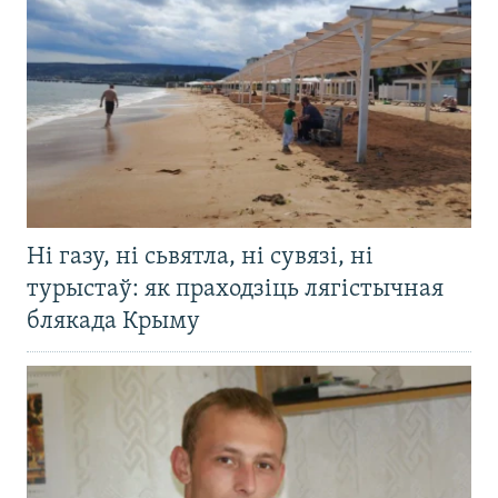
Ні газу, ні сьвятла, ні сувязі, ні
турыстаў: як праходзіць лягістычная
блякада Крыму