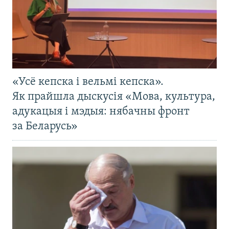
«Усё кепска і вельмі кепска».
Як прайшла дыскусія «Мова, культура,
адукацыя і мэдыя: нябачны фронт
за Беларусь»