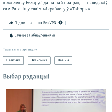
комплексу Беларусі да нашай працы», — паведаміў
сам Рагозін у сваім мікраблогу ў «Твітэры».
Падзяліцца
Без VPN
Сачыце за абнаўленьнямі
Тэмы гэтага артыкулу
Палітыка
Эканоміка
Навіны
Выбар рэдакцыі