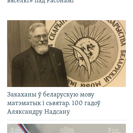
вясёлкі» пад Расонамі
Закаханы ў беларускую мову
матэматык і сьвятар. 100 гадоў
Аляксандру Надсану