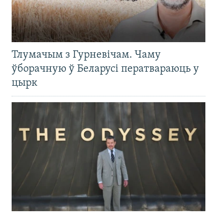
Тлумачым з Гурневічам. Чаму
ўборачную ў Беларусі ператвараюць у
цырк