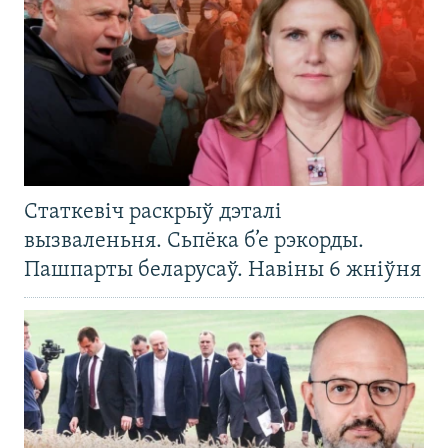
Статкевіч раскрыў дэталі
вызваленьня. Сьпёка б’е рэкорды.
Пашпарты беларусаў. Навіны 6 жніўня