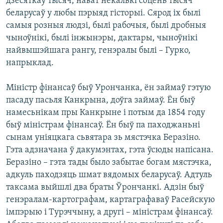
дзесяткаў тысяч, нават некалькі соцень тысяч
беларусаў у любы пэрыяд гісторыі. Сярод іх былі
самыя розныя людзі, былі рабочыя, былі дробныя
чыноўнікі, былі інжынэры, дактары, чыноўнікі
найвышэйшага рангу, генэралы былі – Гурко,
напрыклад.
Міністр фінансаў быў Урончанка, ён займаў гэтую
пасаду пасьля Канкрына, доўга займаў. Ён быў
намесьнікам пры Канкрыне і потым да 1854 году
быў міністрам фінансаў. Ён быў па паходжаньні
сынам уніяцкага сьвятара зь мястэчка Беразіно.
Гэта адзначана ў дакумэнтах, гэта ўсюды напісана.
Беразіно – гэта тады было забытае богам мястэчка,
адкуль паходзяць шмат вядомых беларусаў. Адтуль
таксама выйшлі два браты Ўрончанкі. Адзін быў
генэралам-картографам, картаграфаваў Расейскую
імпэрыю і Турэччыну, а другі – міністрам фінансаў.