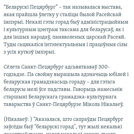
КУЛЬТУРА
МОВА
“Беларускі Пецярбург” – так называлася выстава,
КАЛЯНДАР
НА ХВАЛЯХ СВАБОДЫ
якая прайшла ўлетку у сталіцы былой Расейскай
імпэрыі. Некалі гэты горад быў адміністрацыйным
і культурным цэнтрам таксама для беларусаў, як і
для іншых народаў, паняволеных царскай Расеяй.
Туды сьцякаліся інтэлектуальныя і працоўныя сілы
з усіх куткоў імпэрыі.
Сёлета Санкт-Пецярбург адсьвяткаваў 300-
годзьдзе. Па свойму вырашыла адзначыць юбілей і
беларуская грамадзкасьць гораду – для гэтага
беларусы мелі ўсе падставы. Гаворыць намесьнік
старшыні Беларускага грамадзка-культурнага
таварыства ў Санкт-Пецярбурзе Мікола Нікалаеў.
(Нікалаеў: ) “Аказалася, што сапраўды Пецярбург
заўсёды быў "беларускі горад", тут жылі некалькі