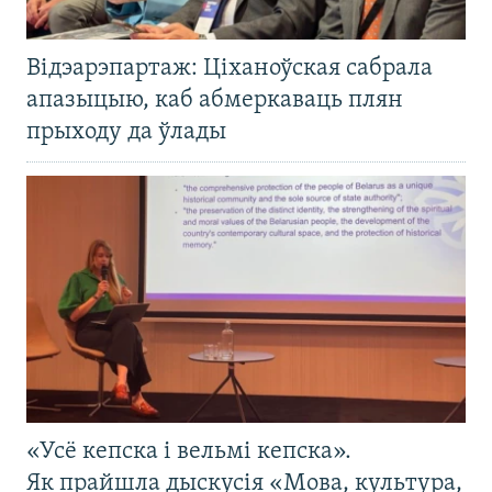
Відэарэпартаж: Ціханоўская сабрала
апазыцыю, каб абмеркаваць плян
прыходу да ўлады
«Усё кепска і вельмі кепска».
Як прайшла дыскусія «Мова, культура,