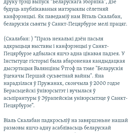
друку трэці выпуск “Беларускага зборніка”, дзе
будуць апублікаваныя матэрыялы сёлетняй
канфэрэнцыі. Як паведаміў нам Віталь Скалабан,
беларускія сьвяты ў Санкт-Пецярбурзе мелі працяг.
(Скалабан: ) “Празь некалькі дзён пасьля
адкрыцьця выставы і канфэрэнцыі у Санкт-
Пецярбурзе адбылася яшчэ адна цікавая падзея. У
Інстытуце гісторыі была абароненая кандыдацкая
дысэртацыя Валянціны Ўтгоф па тэме "Беларускія
ўцекачы Першай сусьветнай вайны". Яна
нарадзілася ў Пружанах, скончыла ў 2000 годзе
Берасьцейскі ўнівэрсытэт і вучылася ў
асьпірантуры ў Эўрапейскім унівэрсытэце ў Санкт-
Пецярбурзе”.
Віаль Скалабан падкрэсьліў на завяршэньне нашай
размовы яшчэ адну асаблівасьць беларускай