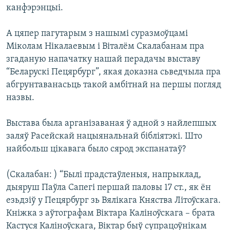
канфэрэнцыі.
А цяпер пагутарым з нашымі суразмоўцамі
Міколам Нікалаевым і Віталём Скалабанам пра
згаданую напачатку нашай перадачы выставу
“Беларускі Пецярбург”, якая доказна сьведчыла пра
абгрунтаванасьць такой амбітнай на першы погляд
назвы.
Выстава была арганізаваная ў адной з найлепшых
заляў Расейскай нацыянальнай бібліятэкі. Што
найбольш цікавага было сярод экспанатаў?
(Скалабан: ) “Былі прадстаўленыя, напрыклад,
дыяруш Паўла Сапегі першай паловы 17 ст., як ён
езьдзіў у Пецярбург зь Вялікага Княства Літоўскага.
Кніжка з аўтографам Віктара Каліноўскага – брата
Кастуся Каліноўскага, Віктар быў супрацоўнікам