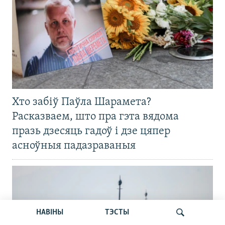
Хто забіў Паўла Шарамета?
Расказваем, што пра гэта вядома
празь дзесяць гадоў і дзе цяпер
асноўныя падазраваныя
НАВІНЫ
ТЭСТЫ