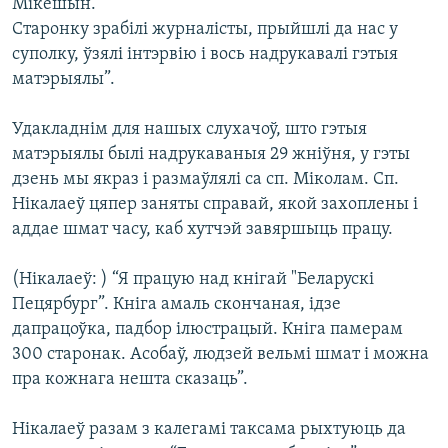
Мікешын.
Старонку зрабілі журналісты, прыйшлі да нас у
суполку, ўзялі інтэрвію і вось надрукавалі гэтыя
матэрыялы”.
Удакладнім для нашых слухачоў, што гэтыя
матэрыялы былі надрукаваныя 29 жніўня, у гэты
дзень мы якраз і размаўлялі са сп. Міколам. Сп.
Нікалаеў цяпер заняты справай, якой захоплены і
аддае шмат часу, каб хутчэй завяршыць працу.
(Нікалаеў: ) “Я працую над кнігай "Беларускі
Пецярбург”. Кніга амаль скончаная, ідзе
дапрацоўка, падбор ілюстрацый. Кніга памерам
300 старонак. Асобаў, людзей вельмі шмат і можна
пра кожнага нешта сказаць”.
Нікалаеў разам з калегамі таксама рыхтуюць да