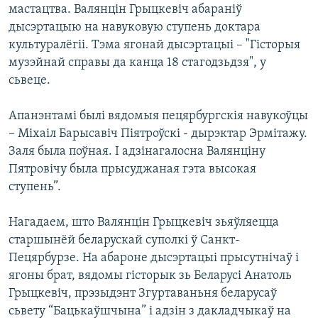
мастацтва. Валянцін Грыцкевіч абараніў
дысэртацыю на навуковую ступень доктара
культуралёгіі. Тэма ягонай дысэртацыі – "Гісторыя
музэйнай справы да канца 18 стагодзьдзя", у
сьвеце.
Апанэнтамі былі вядомыя пецярбургскія навукоўцы
– Міхаіл Барысавіч Піятроўскі - дырэктар Эрмітажу.
Заля была поўная. І адзінагалосна Валянціну
Пятровічу была прысуджаная гэта высокая
ступень”.
Нагадаем, што Валянцін Грыцкевіч зьяўляецца
старшынёй беларускай суполкі ў Санкт-
Пецярбурзе. На абароне дысэртацыі прысутнічаў і
ягоны брат, вядомы гісторык зь Беларусі Анатоль
Грыцкевіч, прэзыдэнт Згуртаваньня беларусаў
сьвету “Бацькаўшчына” і адзін з дакладчыкаў на