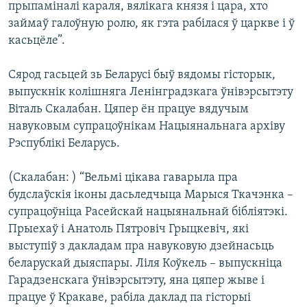
прыпаміналі караля, вялікага князя і цара, хто
займаў галоўную ролю, як гэта рабілася ў царкве і ў
касьцёле”.
Сярод гасьцей зь Беларусі быў вядомы гісторык,
выпускнік колішняга Ленінградзкага ўнівэрсытэту
Віталь Скалабан. Цяпер ён працуе вядучым
навуковым супрацоўнікам Нацыянальнага архіву
Рэспублікі Беларусь.
(Скалабан: ) “Вельмі цікава гаварыла пра
будслаўскія іконы дасьледчыца Марыся Ткачэнка –
супрацоўніца Расейскай нацыянальнай бібліятэкі.
Прыехаў і Анатоль Пятровіч Грыцкевіч, які
выступіў з дакладам пра навуковую дзейнасьць
беларускай дыяспары. Ліля Коўкель – выпускніца
Гарадзенскага ўнівэрсытэту, яна цяпер жыве і
працуе ў Кракаве, рабіла даклад па гісторыі