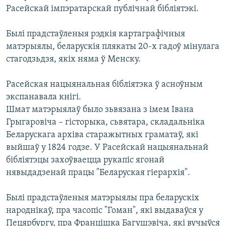
Расейскай імпэратарскай публічнай бібліятэкі.
Былі прадстаўленыя рэдкія картаграфічныя
матэрыялы, беларускія плякаты 20-х гадоў мінулага
стагодзьдзя, якіх няма ў Менску.
Расейская нацыянальная бібліятэка ў асноўным
экспанавала кнігі.
Шмат матэрыялаў было зьвязана з імем Івана
Грыгаровіча – гісторыка, сьвятара, складальніка
Беларускага архіва старажытных граматаў, які
выйшаў у 1824 годзе. У Расейскай нацыянальнай
бібліятэцы захоўваецца рукапіс ягонай
нявыдадзенай працы "Беларуская гіерархія".
Былі прадстаўленыя матэрыялы пра беларускіх
народнікаў, пра часопіс "Гоман", які выдаваўся у
Пецярбургу, пра Францішка Багушэвіча, які вучыўся