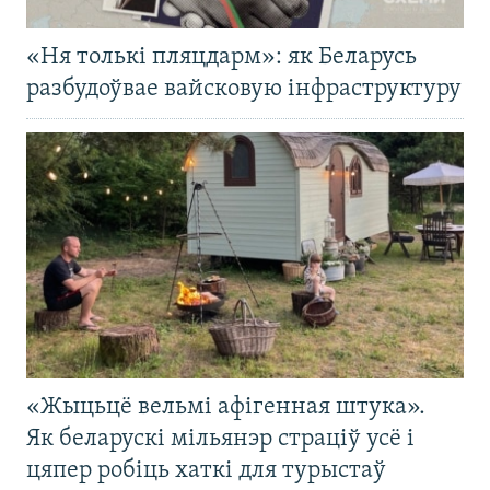
«Ня толькі пляцдарм»: як Беларусь
разбудоўвае вайсковую інфраструктуру
«Жыцьцё вельмі афігенная штука».
Як беларускі мільянэр страціў усё і
цяпер робіць хаткі для турыстаў