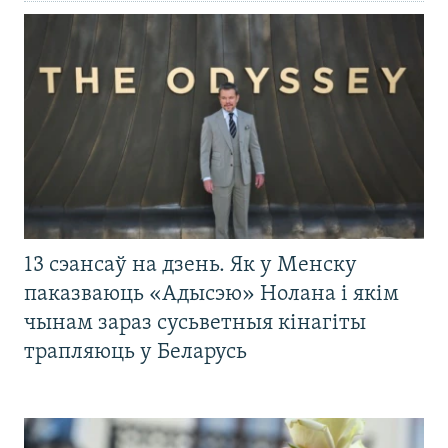
13 сэансаў на дзень. Як у Менску
паказваюць «Адысэю» Нолана і якім
чынам зараз сусьветныя кінагіты
трапляюць у Беларусь