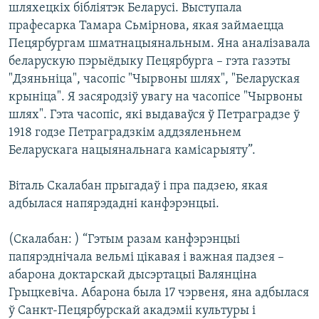
шляхецкіх бібліятэк Беларусі. Выступала
прафесарка Тамара Сьмірнова, якая займаецца
Пецярбургам шматнацыянальным. Яна аналізавала
беларускую пэрыёдыку Пецярбурга – гэта газэты
"Дзяньніца", часопіс "Чырвоны шлях", "Беларуская
крыніца". Я засяродзіў увагу на часопісе "Чырвоны
шлях". Гэта часопіс, які выдаваўся ў Петраградзе ў
1918 годзе Петраградзкім аддзяленьнем
Беларускага нацыянальнага камісарыяту”.
Віталь Скалабан прыгадаў і пра падзею, якая
адбылася напярэдадні канфэрэнцыі.
(Скалабан: ) “Гэтым разам канфэрэнцыі
папярэднічала вельмі цікавая і важная падзея –
абарона доктарскай дысэртацыі Валянціна
Грыцкевіча. Абарона была 17 чэрвеня, яна адбылася
ў Санкт-Пецярбурскай акадэміі культуры і