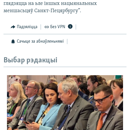
глядзяцца на ьле іншых нацыянальных
меншасьцяў Санкт-Пецярбургу”.
Падзяліцца
Без VPN
Сачыце за абнаўленьнямі
Выбар рэдакцыі