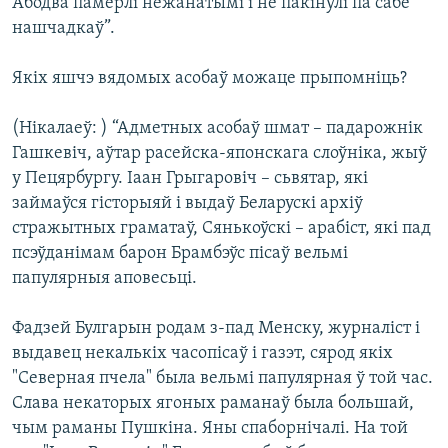
Абодва памерлі нежанатымі і не пакінулі па сабе
нашчадкаў”.
Якіх яшчэ вядомых асобаў можаце прыпомніць?
(Нікалаеў: ) “Адметных асобаў шмат – падарожнік
Гашкевіч, аўтар расейска-японскага слоўніка, жыў
у Пецярбургу. Іаан Грыгаровіч – сьвятар, які
займаўся гісторыяй і выдаў Беларускі архіў
стражытных граматаў, Сянькоўскі – арабіст, які пад
псэўданімам барон Брамбэўс пісаў вельмі
папулярныя аповесьці.
Фадзей Булгарын родам з-пад Менску, журналіст і
выдавец некалькіх часопісаў і газэт, сярод якіх
"Северная пчела" была вельмі папулярная ў той час.
Слава некаторых ягоных раманаў была большай,
чым раманы Пушкіна. Яны спаборнічалі. На той