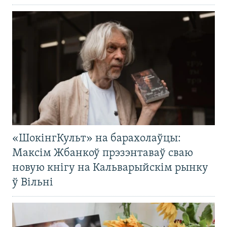
«ШокінгКульт» на барахолаўцы:
Максім Жбанкоў прэзэнтаваў сваю
новую кнігу на Кальварыйскім рынку
ў Вільні