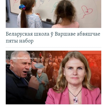
Беларуская школа ў Варшаве абвяшчае
пяты набор