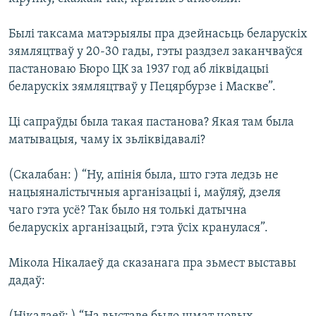
Былі таксама матэрыялы пра дзейнасьць беларускіх
зямляцтваў у 20-30 гады, гэты раздзел заканчваўся
пастановаю Бюро ЦК за 1937 год аб ліквідацыі
беларускіх зямляцтваў у Пецярбурзе і Маскве”.
Ці сапраўды была такая пастанова? Якая там была
матывацыя, чаму іх зьліквідавалі?
(Скалабан: ) “Ну, апінія была, што гэта ледзь не
нацыяналістычныя арганізацыі і, маўляў, дзеля
чаго гэта усё? Так было ня толькі датычна
беларускіх арганізацый, гэта ўсіх кранулася”.
Мікола Нікалаеў да сказанага пра зьмест выставы
дадаў: