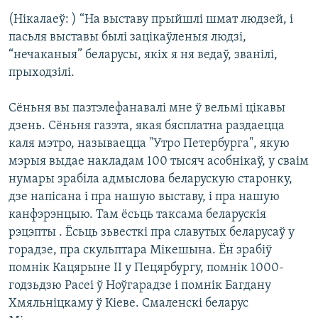
(Нікалаеў: ) “На выставу прыйшлі шмат людзей, і
пасьля выставы былі зацікаўленыя людзі,
“нечаканыя” беларусы, якіх я ня ведаў, званілі,
прыходзілі.
Сёньня вы пазтэлефанавалі мне ў вельмі цікавы
дзень. Сёньня газэта, якая бясплатна раздаецца
каля мэтро, называецца "Утро Петербурга", якую
мэрыя выдае накладам 100 тысяч асобнікаў, у сваім
нумары зрабіла адмыслова беларускую старонку,
дзе напісана і пра нашую выставу, і пра нашую
канфэрэнцыю. Там ёсьць таксама беларускія
рэцэпты . Ёсьць зьвесткі пра славутых беларусаў у
горадзе, пра скульптара Мікешына. Ён зрабіў
помнік Кацярыне ІІ у Пецярбургу, помнік 1000-
годзьдзю Расеі ў Ноўгарадзе і помнік Багдану
Хмяльніцкаму ў Кіеве. Смаленскі беларус