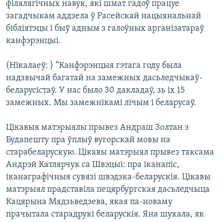
філялягічных навук, які шмат гадоў працуе
загадчыкам аддзела ў Расейскай нацыянальнай
бібліятэцы і быў адным з галоўных арганізатараў
канфэрэнцыі.
(Нікалаеў: ) “Канфэрэнцыя гэтага году была
надзвычай багатай на замежных дасьледчыкаў-
беларусістаў. У нас было 30 дакладаў, зь іх 15
замежных. Мы замежнікамі лічым і беларусаў.
Цікавыя матэрыялы прывез Андраш Золтан з
Будапешту пра ўплыў вугорскай мовы на
старабеларускую. Цікавы матэрыял прывез таксама
Андрэй Катлярчук са Швэцыі: пра іканапіс,
іканаграфічныя сувязі швэдзка-беларускія. Цікавы
матэрыял прадставіла пецярбургская дасьледчыца
Кацярына Мядзьведзева, якая па-новаму
прачытала старадрукі беларускія. Яна шукала, як