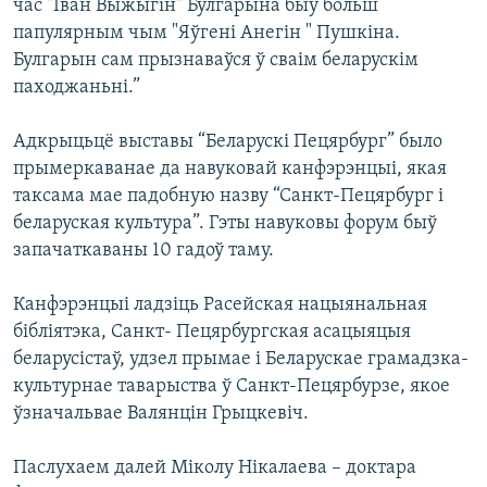
час "Іван Выжыгін" Булгарына быў больш
папулярным чым "Яўгені Анегін " Пушкіна.
Булгарын сам прызнаваўся ў сваім беларускім
паходжаньні.”
Адкрыцьцё выставы “Беларускі Пецярбург” было
прымеркаванае да навуковай канфэрэнцыі, якая
таксама мае падобную назву “Санкт-Пецярбург і
беларуская культура”. Гэты навуковы форум быў
запачаткаваны 10 гадоў таму.
Канфэрэнцыі ладзіць Расейская нацыянальная
бібліятэка, Санкт- Пецярбургская асацыяцыя
беларусістаў, удзел прымае і Беларускае грамадзка-
культурнае таварыства ў Санкт-Пецярбурзе, якое
ўзначальвае Валянцін Грыцкевіч.
Паслухаем далей Міколу Нікалаева – доктара