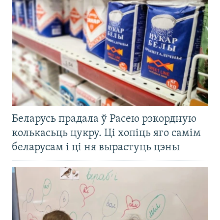
Беларусь прадала ў Расею рэкордную
колькасьць цукру. Ці хопіць яго самім
беларусам і ці ня вырастуць цэны