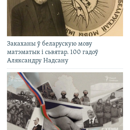
Закаханы ў беларускую мову
матэматык і сьвятар. 100 гадоў
Аляксандру Надсану