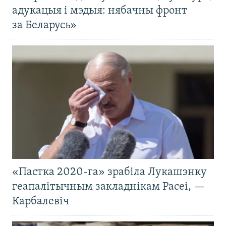
адукацыя і мэдыя: нябачны фронт
за Беларусь»
«Пастка 2020-га» зрабіла Лукашэнку
геапалітычным закладнікам Расеі, —
Карбалевіч