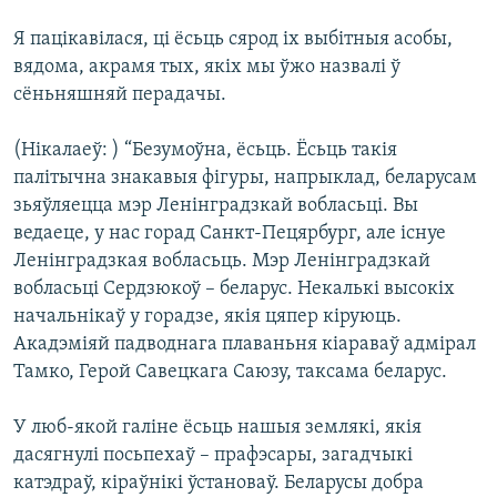
Я пацікавілася, ці ёсьць сярод іх выбітныя асобы,
вядома, акрамя тых, якіх мы ўжо назвалі ў
сёньняшняй перадачы.
(Нікалаеў: ) “Безумоўна, ёсьць. Ёсьць такія
палітычна знакавыя фігуры, напрыклад, беларусам
зьяўляецца мэр Ленінградзкай вобласьці. Вы
ведаеце, у нас горад Санкт-Пецярбург, але існуе
Ленінградзкая вобласьць. Мэр Ленінградзкай
вобласьці Сердзюкоў – беларус. Некалькі высокіх
начальнікаў у горадзе, якія цяпер кіруюць.
Акадэміяй падводнага плаваньня кіараваў адмірал
Тамко, Герой Савецкага Саюзу, таксама беларус.
У люб-якой галіне ёсьць нашыя землякі, якія
дасягнулі посьпехаў – прафэсары, загадчыкі
катэдраў, кіраўнікі ўстановаў. Беларусы добра