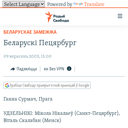
Powered by
Translate
Лінкі
ўнівэрсальнага
доступу
БЕЛАРУСКАЕ ЗАМЕЖЖА
НАВІНЫ
Перайсьці
Беларускі Пецярбург
да
ТОЛЬКІ НА СВАБОДЗЕ
УСЕ НАВІНЫ
галоўнага
09 верасень 2003, 15:00
СУВЯЗЬ
ВІДЭА І ФОТА
ТЭСТЫ
зьместу
Перайсьці
ПАДПІСАЦЦА
ЛЮДЗІ
БЛОГІ
АБЫСЬЦІ БЛЯКАВАНЬНЕ
Падзяліцца
Без VPN
да
ПАЛІТЫКА
ГІСТОРЫЯ НА СВАБОДЗЕ
ПАДЗЯЛІЦЦА ІНФАРМАЦЫЯЙ
RSS
галоўнай
САЧЫЦЕ ЗА АБНАЎЛЕНЬНЯМІ
Зрабіце Свабоду прыярытэтнай крыніцай ў Google
навігацыі
ЭКАНОМІКА
ПАДКАСТЫ
ПАДКАСТЫ
Перайсьці
Ганна Сурмач, Прага
ВАЙНА
КНІГІ
FACEBOOK
да
БЕЛАРУСЫ НА ВАЙНЕ
АЎДЫЁКНІГІ
TWITTER
пошуку
УДЗЕЛЬНІКІ: Мікола Нікалаеў (Санкт-Пецярбург),
Віталь Скалабан (Менск)
ПАЛІТВЯЗЬНІ
PREMIUM
Усе сайты РС/РСЭ