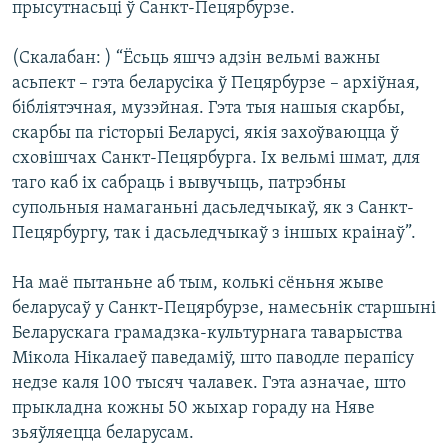
прысутнасьці ў Санкт-Пецярбурзе.
(Скалабан: ) “Ёсьць яшчэ адзін вельмі важны
асьпект – гэта беларусіка ў Пецярбурзе – архіўная,
бібліятэчная, музэйная. Гэта тыя нашыя скарбы,
скарбы па гісторыі Беларусі, якія захоўваюцца ў
сховішчах Санкт-Пецярбурга. Іх вельмі шмат, для
таго каб іх сабраць і вывучыць, патрэбны
супольныя намаганьні дасьледчыкаў, як з Санкт-
Пецярбургу, так і дасьледчыкаў з іншых краінаў”.
На маё пытаньне аб тым, колькі сёньня жыве
беларусаў у Санкт-Пецярбурзе, намесьнік старшыні
Беларускага грамадзка-культурнага таварыства
Мікола Нікалаеў паведаміў, што паводле перапісу
недзе каля 100 тысяч чалавек. Гэта азначае, што
прыкладна кожны 50 жыхар гораду на Няве
зьяўляецца беларусам.