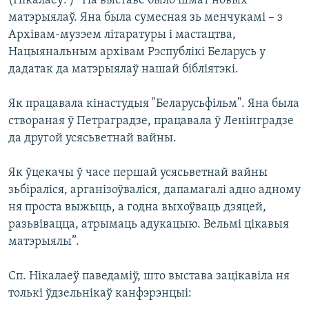
(Нікалаеў: ) “На выставе было шмат новых
матэрыялаў. Яна была сумесная зь менчукамі – з
Архівам-музэем літаратуры і мастацтва,
Нацыянальным архівам Рэспублікі Беларусь у
дадатак да матэрыялаў нашай бібліятэкі.
Як працавала кінастудыя "Беларусьфільм". Яна была
створаная ў Петраградзе, працавала ў Ленінградзе
да другой усясьветнай вайны.
Як ўцекачы ў часе першай усясьветнай вайны
зьбіраліся, арганізоўваліся, дапамагалі адно адному
ня проста выжыць, а годна выхоўваць дзяцей,
разьвівацца, атрымаць адукацыю. Вельмі цікавыя
матэрыялы”.
Сп. Нікалаеў паведаміў, што выстава зацікавіла ня
толькі ўдзельнікаў канфэрэнцыі: