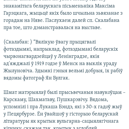
знакамітага беларускага пісьменьніка Максіма
Гарэцкага, жыцьцё якіх было шчыльна зьвязанае з
горадам на Няве. Паслухаем далей сп. Скалабана
пра тое, што дэманстравалася на выставе.
(Скалабан: ) “Вялікую ўвагу прыцягвалі
фотаздымкі, напрыклад, фотаздымакі беларускіх
чырвонагвардзейцаў у Ленінградзе, якія
ад'яжджалі ў 1919 годзе ў Менск на выклік ураду
Жылуновіча. Здымкі гэныя вельмі добрыя, іх рабіў
вядомы фатограф Ян Булгак.
Шмат матэрыялаў былі прысьвечаныя навукоўцам –
Карскаму, Шахматаву, Пушкарэвічу. Вядома,
успомнілі і пра Лукаша Бэндэ, які з 30-х гадоў жыў
у Пецярбурзе. Ён ўвайшоў у гісторыю беларускай
літаратуры як крытык вульгарна-сацыялягічнага
кірунку, скажам так, крытык з аглобляй.