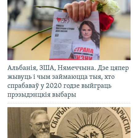
Альбанія, ЗША, Нямеччына. Дзе цяпер
жывуць і чым займаюцца тыя, хто
спрабаваў у 2020 годзе выйграць
прэзыдэнцкія выбары