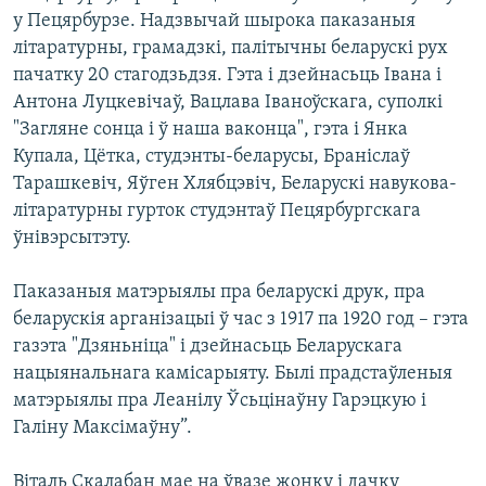
у Пецярбурзе. Надзвычай шырока паказаныя
літаратурны, грамадзкі, палітычны беларускі рух
пачатку 20 стагодзьдзя. Гэта і дзейнасьць Івана і
Антона Луцкевічаў, Вацлава Іваноўскага, суполкі
"Загляне сонца і ў наша ваконца", гэта і Янка
Купала, Цётка, студэнты-беларусы, Браніслаў
Тарашкевіч, Яўген Хлябцэвіч, Беларускі навукова-
літаратурны гурток студэнтаў Пецярбургскага
ўнівэрсытэту.
Паказаныя матэрыялы пра беларускі друк, пра
беларускія арганізацыі ў час з 1917 па 1920 год – гэта
газэта "Дзяньніца" і дзейнасьць Беларускага
нацыянальнага камісарыяту. Былі прадстаўленыя
матэрыялы пра Леанілу Ўсьцінаўну Гарэцкую і
Галіну Максімаўну”.
Віталь Скалабан мае на ўвазе жонку і дачку