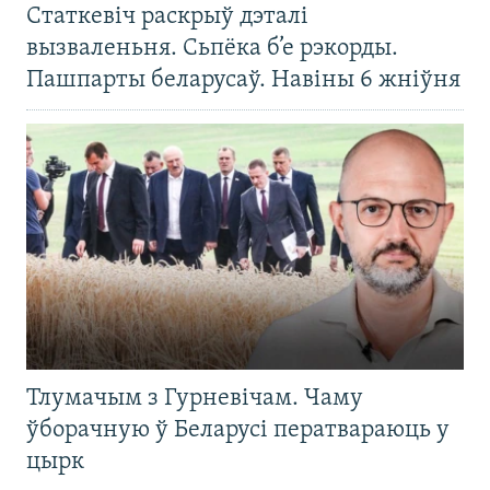
Статкевіч раскрыў дэталі
вызваленьня. Сьпёка б’е рэкорды.
Пашпарты беларусаў. Навіны 6 жніўня
Тлумачым з Гурневічам. Чаму
ўборачную ў Беларусі ператвараюць у
цырк