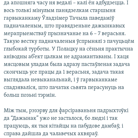
да апошняга часу ня ведалі – калі ён адбудзецца. І
КУЛЬТУРА
МОВА
вось толькі мінулым панядзелкам старшыня
КАЛЯНДАР
НА ХВАЛЯХ СВАБОДЫ
гарвыканкаму Ўладзімер Тачыла паведаміў
падначаленым, што правядзеньне дажынкавых
мерапрыемстваў прызначанае на 6 – 7 верасьня.
Такую вестку падначаленыя ўспрынялі з пачуцьцём
глыбокай турботы. У Полацку на сёньня практычна
аніводны аб’ект цалкам не адрамантаваны. І хаця
мясцовым уладам была адразу пастаўленая задача
скончыць усе працы да 1 верасьня, задача такая
выглядала невыканальнай, і ў гарвыканкаме
спадзяваліся, што пачатак сьвята перасунуць на
больш позьні тэрмін.
Між тым, рэзэрву для фарсіраваньня падрыхтоўкі
да “Дажынак” ужо не засталося, бо людзі і так
працуюць, як тыя кітайцы на пабудове дамбаў, і
справа дайшла да чалавечых ахвяраў.