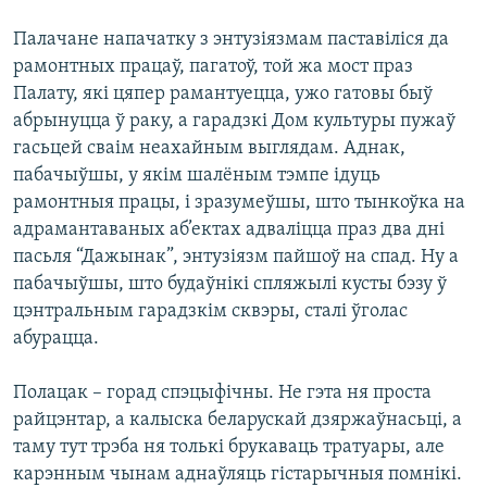
Палачане напачатку з энтузіязмам паставіліся да
рамонтных працаў, пагатоў, той жа мост праз
Палату, які цяпер рамантуецца, ужо гатовы быў
абрынуцца ў раку, а гарадзкі Дом культуры пужаў
гасьцей сваім неахайным выглядам. Аднак,
пабачыўшы, у якім шалёным тэмпе ідуць
рамонтныя працы, і зразумеўшы, што тынкоўка на
адрамантаваных аб’ектах адваліцца праз два дні
пасьля “Дажынак”, энтузіязм пайшоў на спад. Ну а
пабачыўшы, што будаўнікі спляжылі кусты бэзу ў
цэнтральным гарадзкім сквэры, сталі ўголас
абурацца.
Полацак – горад спэцыфічны. Не гэта ня проста
райцэнтар, а калыска беларускай дзяржаўнасьці, а
таму тут трэба ня толькі брукаваць тратуары, але
карэнным чынам аднаўляць гістарычныя помнікі.