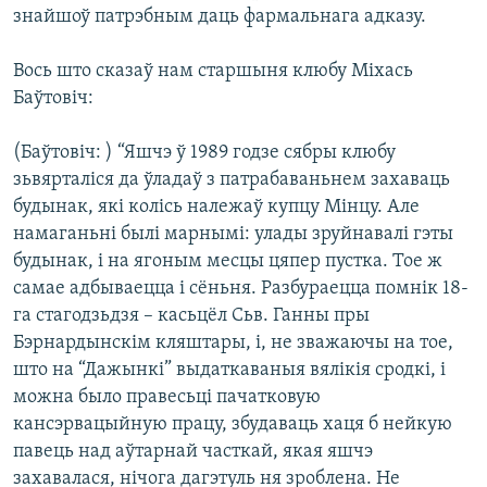
знайшоў патрэбным даць фармальнага адказу.
Вось што сказаў нам старшыня клюбу Міхась
Баўтовіч:
(Баўтовіч: ) “Яшчэ ў 1989 годзе сябры клюбу
зьвярталіся да ўладаў з патрабаваньнем захаваць
будынак, які колісь належаў купцу Мінцу. Але
намаганьні былі марнымі: улады зруйнавалі гэты
будынак, і на ягоным месцы цяпер пустка. Тое ж
самае адбываецца і сёньня. Разбураецца помнік 18-
га стагодзьдзя – касьцёл Сьв. Ганны пры
Бэрнардынскім кляштары, і, не зважаючы на тое,
што на “Дажынкі” выдаткаваныя вялікія сродкі, і
можна было правесьці пачатковую
кансэрвацыйную працу, збудаваць хаця б нейкую
павець над аўтарнай часткай, якая яшчэ
захавалася, нічога дагэтуль ня зроблена. Не