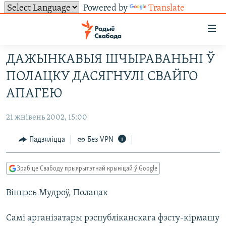
Powered by
Translate
Лінкі
ўнівэрсальнага
доступу
ДАЖЫНКАВЫЯ ШЧЫРАВАНЬНІ Ў
НАВІНЫ
Перайсьці
ПОЛАЦКУ ДАСЯГНУЛІ СВАЙГО
да
ТОЛЬКІ НА СВАБОДЗЕ
УСЕ НАВІНЫ
АПАГЕЮ
галоўнага
СУВЯЗЬ
ВІДЭА І ФОТА
ТЭСТЫ
зьместу
21 жнівень 2002, 15:00
Перайсьці
ПАДПІСАЦЦА
ЛЮДЗІ
БЛОГІ
АБЫСЬЦІ БЛЯКАВАНЬНЕ
да
Падзяліцца
Без VPN
ПАЛІТЫКА
ГІСТОРЫЯ НА СВАБОДЗЕ
ПАДЗЯЛІЦЦА ІНФАРМАЦЫЯЙ
RSS
галоўнай
САЧЫЦЕ ЗА АБНАЎЛЕНЬНЯМІ
навігацыі
ЭКАНОМІКА
ПАДКАСТЫ
ПАДКАСТЫ
Зрабіце Свабоду прыярытэтнай крыніцай ў Google
Перайсьці
ВАЙНА
КНІГІ
FACEBOOK
да
Вінцэсь Мудроў, Полацак
БЕЛАРУСЫ НА ВАЙНЕ
АЎДЫЁКНІГІ
TWITTER
пошуку
ПАЛІТВЯЗЬНІ
PREMIUM
Усе сайты РС/РСЭ
Самі арганізатары рэспубліканскага фэсту-кірмашу