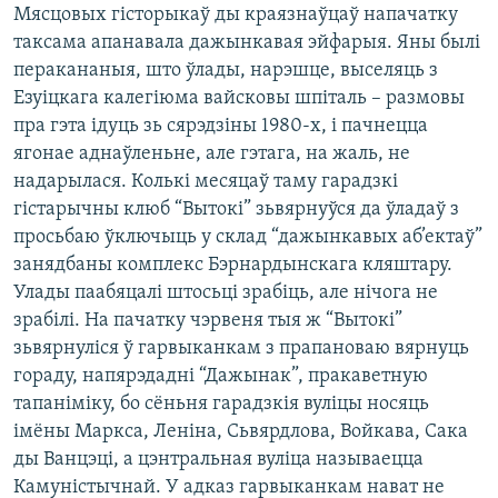
Мясцовых гісторыкаў ды краязнаўцаў напачатку
таксама апанавала дажынкавая эйфарыя. Яны былі
перакананыя, што ўлады, нарэшце, выселяць з
Езуіцкага калегіюма вайсковы шпіталь – размовы
пра гэта ідуць зь сярэдзіны 1980-х, і пачнецца
ягонае аднаўленьне, але гэтага, на жаль, не
надарылася. Колькі месяцаў таму гарадзкі
гістарычны клюб “Вытокі” зьвярнуўся да ўладаў з
просьбаю ўключыць у склад “дажынкавых аб’ектаў”
занядбаны комплекс Бэрнардынскага кляштару.
Улады паабяцалі штосьці зрабіць, але нічога не
зрабілі. На пачатку чэрвеня тыя ж “Вытокі”
зьвярнуліся ў гарвыканкам з прапановаю вярнуць
гораду, напярэдадні “Дажынак”, пракаветную
тапаніміку, бо сёньня гарадзкія вуліцы носяць
імёны Маркса, Леніна, Сьвярдлова, Войкава, Сака
ды Ванцэці, а цэнтральная вуліца называецца
Камуністычнай. У адказ гарвыканкам нават не