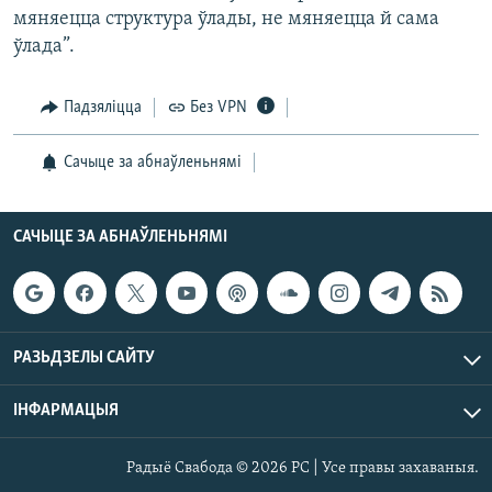
мяняецца структура ўлады, не мяняецца й сама
ўлада”.
Падзяліцца
Без VPN
Сачыце за абнаўленьнямі
САЧЫЦЕ ЗА АБНАЎЛЕНЬНЯМІ
РАЗЬДЗЕЛЫ САЙТУ
ІНФАРМАЦЫЯ
Радыё Свабода © 2026 РС | Усе правы захаваныя.