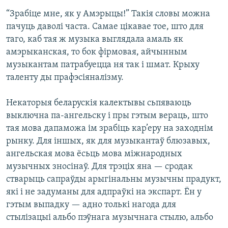
КУЛЬТУРА
МОВА
“Зрабіце мне, як у Амэрыцы!” Такія словы можна
КАЛЯНДАР
НА ХВАЛЯХ СВАБОДЫ
пачуць даволі часта. Самае цікавае тое, што для
таго, каб тая ж музыка выглядала амаль як
амэрыканская, то бок фірмовая, айчынным
музыкантам патрабуецца ня так і шмат. Крыху
таленту ды прафэсіяналізму.
Некаторыя беларускія калектывы сьпяваюць
выключна па-ангельску і пры гэтым вераць, што
тая мова дапаможа ім зрабіць кар’еру на заходнім
рынку. Для іншых, як для музыкантаў блюзавых,
ангельская мова ёсьць мова міжнародных
музычных зносінаў. Для трэціх яна — сродак
стварыць сапраўды арыгінальны музычны прадукт,
які і не задуманы для адпраўкі на экспарт. Ён у
гэтым выпадку — адно толькі нагода для
стылізацыі альбо пэўнага музычнага стылю, альбо