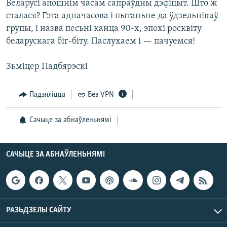
Беларусі апошнім часам сапраўдны дэфіцыт. Што ж
сталася? Гэта адначасова і пытаньне да ўдзельнікаў
групы, і назва песьні канца 90-х, эпохі росквіту
беларускага біг-біту. Паслухаем і — пачуемся!
Зьміцер Падбярэскі
Падзяліцца
Без VPN
Сачыце за абнаўленьнямі
САЧЫЦЕ ЗА АБНАЎЛЕНЬНЯМІ
РАЗЬДЗЕЛЫ САЙТУ