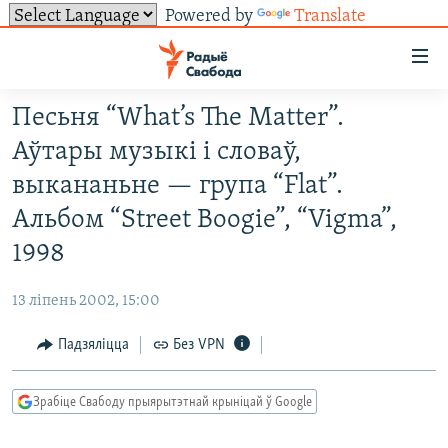
Powered by
Translate
Лінкі
ўнівэрсальнага
доступу
Песьня “What’s The Matter”.
НАВІНЫ
Перайсьці
Аўтары музыкі і словаў,
да
ТОЛЬКІ НА СВАБОДЗЕ
УСЕ НАВІНЫ
выкананьне — група “Flat”.
галоўнага
СУВЯЗЬ
ВІДЭА І ФОТА
ТЭСТЫ
зьместу
Альбом “Street Boogie”, “Vigma”,
Перайсьці
ПАДПІСАЦЦА
ЛЮДЗІ
БЛОГІ
АБЫСЬЦІ БЛЯКАВАНЬНЕ
1998
да
ПАЛІТЫКА
ГІСТОРЫЯ НА СВАБОДЗЕ
ПАДЗЯЛІЦЦА ІНФАРМАЦЫЯЙ
RSS
галоўнай
САЧЫЦЕ ЗА АБНАЎЛЕНЬНЯМІ
13 ліпень 2002, 15:00
навігацыі
ЭКАНОМІКА
ПАДКАСТЫ
ПАДКАСТЫ
Перайсьці
Падзяліцца
Без VPN
ВАЙНА
КНІГІ
FACEBOOK
да
БЕЛАРУСЫ НА ВАЙНЕ
АЎДЫЁКНІГІ
TWITTER
пошуку
Зрабіце Свабоду прыярытэтнай крыніцай ў Google
ПАЛІТВЯЗЬНІ
PREMIUM
Усе сайты РС/РСЭ