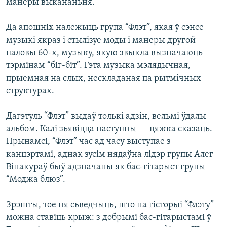
манеры выкананьня.
Да апошніх належыць група “Флэт”, якая ў сэнсе
музыкі якраз і стылізуе моды і манеры другой
паловы 60-х, музыку, якую звыкла вызначаюць
тэрмінам “біг-біт”. Гэта музыка мэлядычная,
прыемная на слых, нескладаная па рытмічных
структурах.
Дагэтуль “Флэт” выдаў толькі адзін, вельмі ўдалы
альбом. Калі зьявіцца наступны — цяжка сказаць.
Прынамсі, “Флэт” час ад часу выступае з
канцэртамі, аднак зусім нядаўна лідэр групы Алег
Вінакураў быў адзначаны як бас-гітарыст групы
“Моджа блюз”.
Зрэшты, тое ня сьведчыць, што на гісторыі “Флэту”
можна ставіць крыж: з добрымі бас-гітарыстамі ў