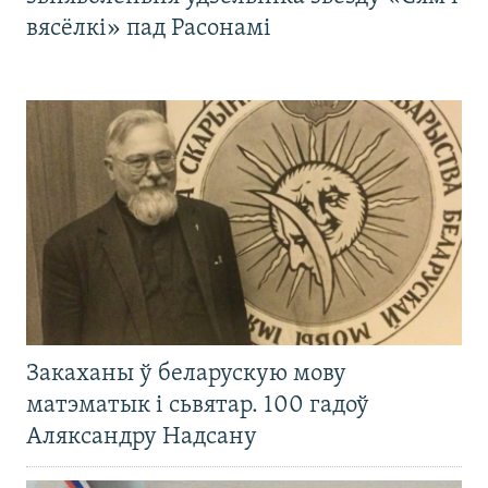
вясёлкі» пад Расонамі
Закаханы ў беларускую мову
матэматык і сьвятар. 100 гадоў
Аляксандру Надсану