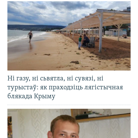
Ні газу, ні сьвятла, ні сувязі, ні
турыстаў: як праходзіць лягістычная
блякада Крыму