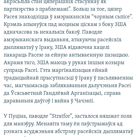
акрэсьліла стан цяперашніх стасункаў як “
партнэрства з праблемамі”. Больш за тое, цяпер
Расея знаходзіцца ў амэрыканскім “чорным сьпісе”.
Крэмль апынуўся пад моцным ціскам з боку ЗША
адначасова зь некалькіх бакоў. Паводле
амэрыканскага выданьня, атакуючы расейскіх
дыпляматаў у Іраку, ЗША відавочна хацелі
пакараць Расею за ейную антываенную пазыцыю.
Акрамя таго, ЗША маюць у руках іншыя козыры
супраць Расеі. Гэта маргіналізацыя ейнай
традыцыйнай прысутнасьці ў Іраку ў пасьляваенны
час, магчымасьць заблякаваньня далучэньня Расеі
да Ўсясьветнай Гандлёвай Арганізацыі, справа
дараваньня даўгоў і вайна ў Чачэніі.
У Пуціна, паводле “Stratfor”, засталося няшмат поля
для манэўру. Менавіта таму ён паўстрымаўся ад
рэзкага асуджэньня абстрэлу расейскіх дыпляматаў