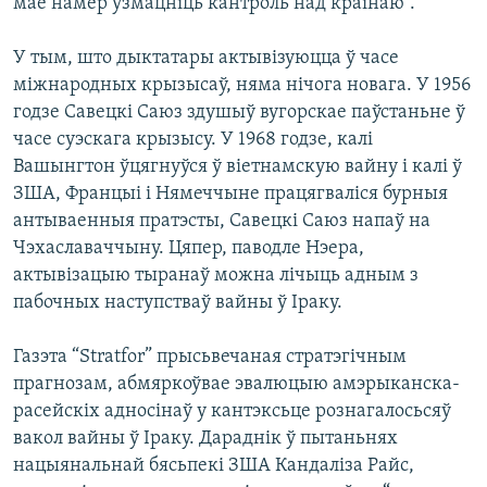
мае намер узмацніць кантроль над краінаю”.
У тым, што дыктатары актывізуюцца ў часе
міжнародных крызысаў, няма нічога новага. У 1956
годзе Савецкі Саюз здушыў вугорскае паўстаньне ў
часе суэскага крызысу. У 1968 годзе, калі
Вашынгтон ўцягнуўся ў віетнамскую вайну і калі ў
ЗША, Францыі і Нямеччыне працягваліся бурныя
антываенныя пратэсты, Савецкі Саюз напаў на
Чэхаславаччыну. Цяпер, паводле Нэера,
актывізацыю тыранаў можна лічыць адным з
пабочных наступстваў вайны ў Іраку.
Газэта “Stratfor” прысьвечаная стратэгічным
прагнозам, абмяркоўвае эвалюцыю амэрыканска-
расейскіх адносінаў у кантэксьце рознагалосьсяў
вакол вайны ў Іраку. Дараднік ў пытаньнях
нацыянальнай бясьпекі ЗША Кандаліза Райс,