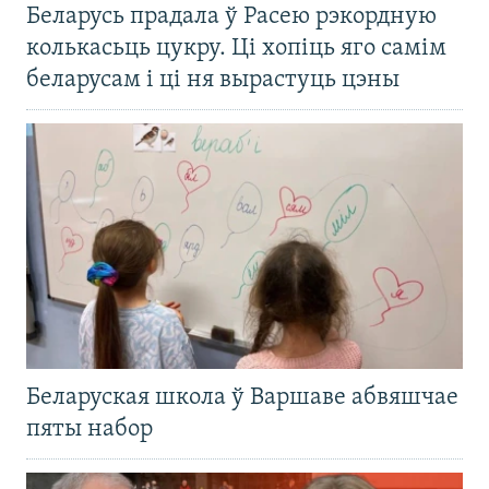
Беларусь прадала ў Расею рэкордную
колькасьць цукру. Ці хопіць яго самім
беларусам і ці ня вырастуць цэны
Беларуская школа ў Варшаве абвяшчае
пяты набор