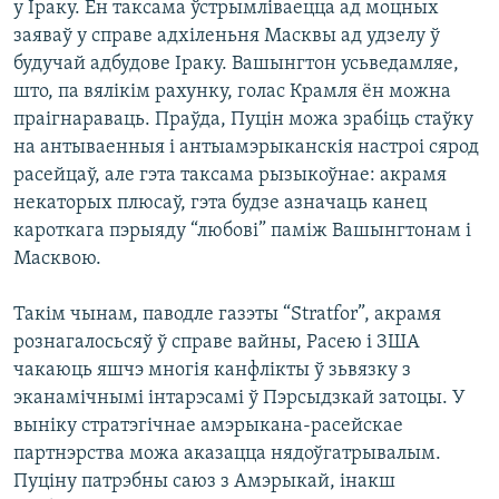
у Іраку. Ён таксама ўстрымліваецца ад моцных
заяваў у справе адхіленьня Масквы ад удзелу ў
будучай адбудове Іраку. Вашынгтон усьведамляе,
што, па вялікім рахунку, голас Крамля ён можна
праігнараваць. Праўда, Пуцін можа зрабіць стаўку
на антываенныя і антыамэрыканскія настроі сярод
расейцаў, але гэта таксама рызыкоўнае: акрамя
некаторых плюсаў, гэта будзе азначаць канец
кароткага пэрыяду “любові” паміж Вашынгтонам і
Масквою.
Такім чынам, паводле газэты “Stratfor”, акрамя
рознагалосьсяў ў справе вайны, Расею і ЗША
чакаюць яшчэ многія канфлікты ў зьвязку з
эканамічнымі інтарэсамі ў Пэрсыдзкай затоцы. У
выніку стратэгічнае амэрыкана-расейскае
партнэрства можа аказацца нядоўгатрывалым.
Пуціну патрэбны саюз з Амэрыкай, інакш