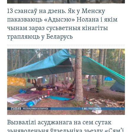
13 сэансаў на дзень. Як у Менску
паказваюць «Адысэю» Нолана і якім
чынам зараз сусьветныя кінагіты
трапляюць у Беларусь
Вызвалілі асуджанага на сем сутак
зьняволеньня ўдзельніка зьезду «Сям’і