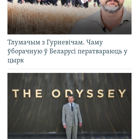
Тлумачым з Гурневічам. Чаму
ўборачную ў Беларусі ператвараюць у
цырк