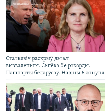
Статкевіч раскрыў дэталі
вызваленьня. Сьпёка б’е рэкорды.
Пашпарты беларусаў. Навіны 6 жніўня