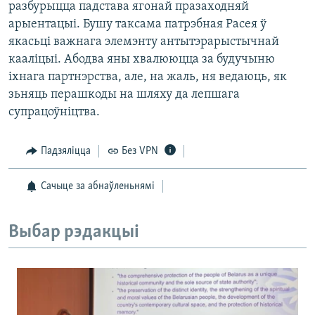
разбурыцца падстава ягонай празаходняй
арыентацыі. Бушу таксама патрэбная Расея ў
якасьці важнага элемэнту антытэрарыстычнай
кааліцыі. Абодва яны хвалююцца за будучыню
іхнага партнэрства, але, на жаль, ня ведаюць, як
зьняць перашкоды на шляху да лепшага
супрацоўніцтва.
Падзяліцца
Без VPN
Сачыце за абнаўленьнямі
Выбар рэдакцыі