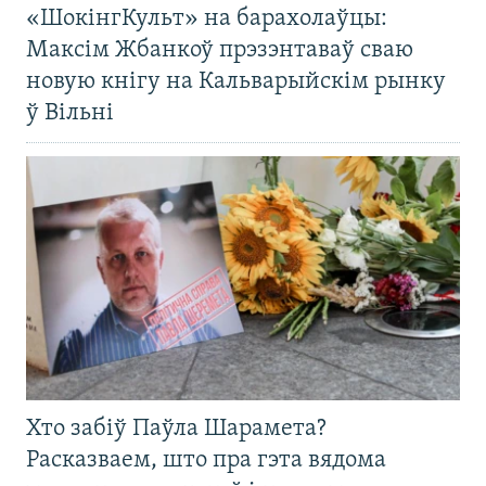
«ШокінгКульт» на барахолаўцы:
Максім Жбанкоў прэзэнтаваў сваю
новую кнігу на Кальварыйскім рынку
ў Вільні
Хто забіў Паўла Шарамета?
Расказваем, што пра гэта вядома