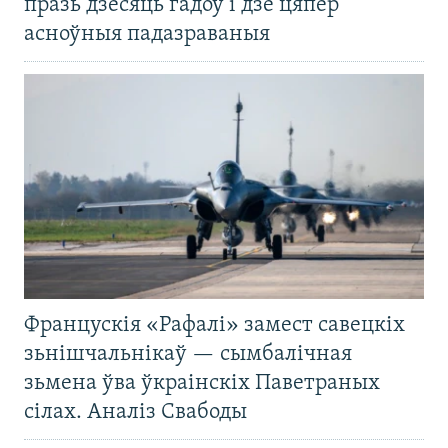
празь дзесяць гадоў і дзе цяпер
асноўныя падазраваныя
Францускія «Рафалі» замест савецкіх
зьнішчальнікаў — сымбалічная
зьмена ўва ўкраінскіх Паветраных
сілах. Аналіз Свабоды