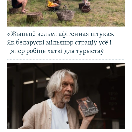
«Жыцьцё вельмі афігенная штука».
Як беларускі мільянэр страціў усё і
цяпер робіць хаткі для турыстаў