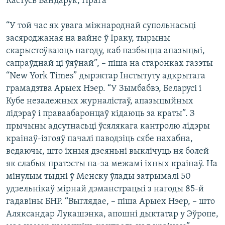
Кастусь Бандарук, Прага
КУЛЬТУРА
МОВА
КАЛЯНДАР
НА ХВАЛЯХ СВАБОДЫ
“У той час як увага міжнароднай супольнасьці
засяроджаная на вайне ў Іраку, тырыны
скарыстоўваюць нагоду, каб пазбыцца апазыцыі,
сапраўднай ці ўяўнай”, – піша на старонках газэты
“New York Times” дырэктар Інстытуту адкрытага
грамадзтва Арыех Нэер. “У Зымбабвэ, Беларусі і
Кубе незалежных журналістаў, апазыцыйных
лідэраў і праваабаронцаў кідаюць за краты”. З
прычыны адсутнасьці ўсялякага кантролю лідэры
краінаў-ізгояў пачалі паводзіць сябе нахабна,
ведаючы, што іхныя дзеяньні выклічуць ня болей
як слабыя пратэсты па-за межамі іхных краінаў. На
мінулым тыдні ў Менску ўлады затрымалі 50
удзельнікаў мірнай дэманстрацыі з нагоды 85-й
гадавіны БНР. “Выглядае, – піша Арыех Нэер, – што
Аляксандар Лукашэнка, апошні дыктатар у Эўропе,