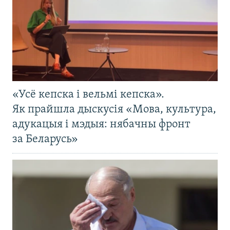
«Усё кепска і вельмі кепска».
Як прайшла дыскусія «Мова, культура,
адукацыя і мэдыя: нябачны фронт
за Беларусь»