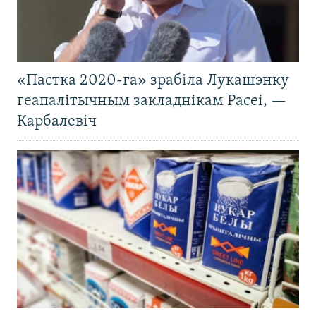
«Пастка 2020-га» зрабіла Лукашэнку
геапалітычным закладнікам Расеі, —
Карбалевіч