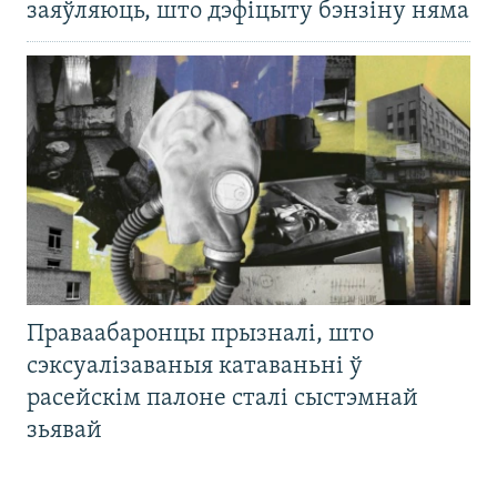
заяўляюць, што дэфіцыту бэнзіну няма
Праваабаронцы прызналі, што
сэксуалізаваныя катаваньні ў
расейскім палоне сталі сыстэмнай
зьявай