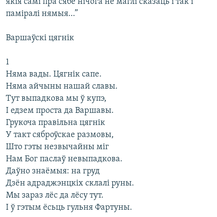
якія самі пра сябе нічога не маглі сказаць і так і
паміралі нямыя…”
Варшаўскі цягнік
1
Няма вады. Цягнік сапе.
Няма айчыны нашай славы.
Тут выпадкова мы ў купэ,
І едзем проста да Варшавы.
Грукоча правільна цягнік
У такт сяброўскае размовы,
Што гэты незвычайны міг
Нам Бог паслаў невыпадкова.
Даўно знаёмыя: на груд
Дзён адраджэнцкіх склалі руны.
Мы зараз лёс да лёсу тут.
І ў гэтым ёсьць гульня Фартуны.