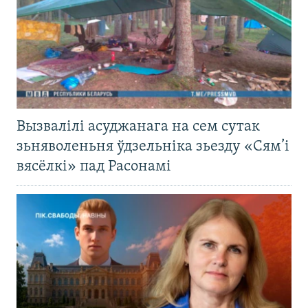
Вызвалілі асуджанага на сем сутак
зьняволеньня ўдзельніка зьезду «Сям’і
вясёлкі» пад Расонамі