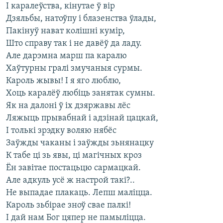
І каралеўства, кінутае ў вір
Дзяльбы, натоўпу і блазенства ўлады,
Пакінуў нават колішні кумір,
Што справу так і не давёў да ладу.
Але дарэмна марш па каралю
Хаўтурны гралі змучаныя сурмы.
Кароль жывы! І я яго люблю,
Хоць каралёў любіць занятак сумны.
Як на далоні ў іх дзяржавы лёс
Ляжыць прывабнай і адзінай цацкай,
І толькі зрэдку воляю нябёс
Заўжды чаканы і заўжды зьнянацку
К табе ці зь явы, ці магічных кроз
Ён завітае постацьцю сармацкай.
Але адкуль усё ж настрой такі?..
Не выпадае плакаць. Лепш маліцца.
Кароль зьбірае зноў свае палкі!
І дай нам Бог цяпер не памыліцца.