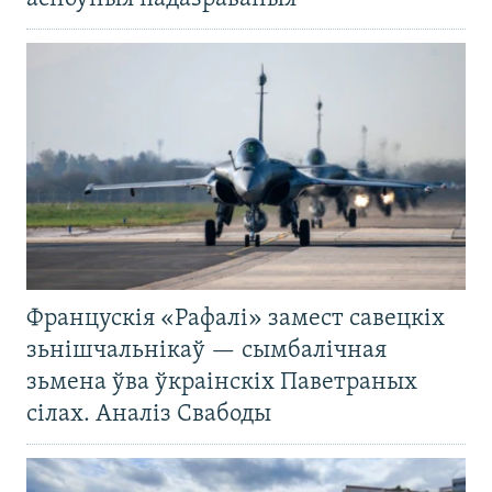
Францускія «Рафалі» замест савецкіх
зьнішчальнікаў — сымбалічная
зьмена ўва ўкраінскіх Паветраных
сілах. Аналіз Свабоды