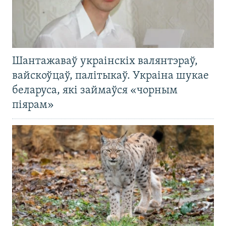
Шантажаваў украінскіх валянтэраў,
вайскоўцаў, палітыкаў. Украіна шукае
беларуса, які займаўся «чорным
піярам»