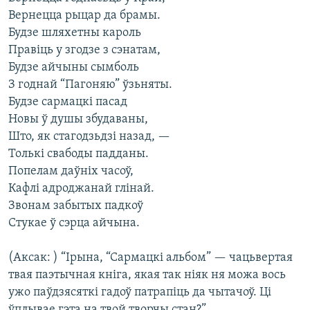
Вернецца рыцар да брамы.
Будзе шляхетны кароль
Правіць у згодзе з сэнатам,
Будзе айчыны сымболь
З годнай “Пагоняю” ўзьняты.
Будзе сармацкі пасад
Новы ў душы збудаваны,
Што, як стагодзьдзі назад, —
Толькі свабоды падданы.
Попелам даўніх часоў,
Кафлі адроджанай глінай.
Звонам забытых падкоў
Стукае ў сэрца айчына.
(Аксак: ) “Ірына, “Сармацкі альбом” — чацьвертая
твая паэтычная кніга, якая так ніяк ня можа вось
ужо паўдзясяткі гадоў патрапіць да чытачоў. Ці
ўплывае гэта на твой творчы стан?”