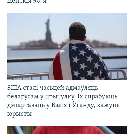
менскія 90-я
ЗША сталі часьцей адмаўляць
беларусам у прытулку. Іх спрабуюць
дэпартаваць у Бэліз і Ўганду, кажуць
юрысты