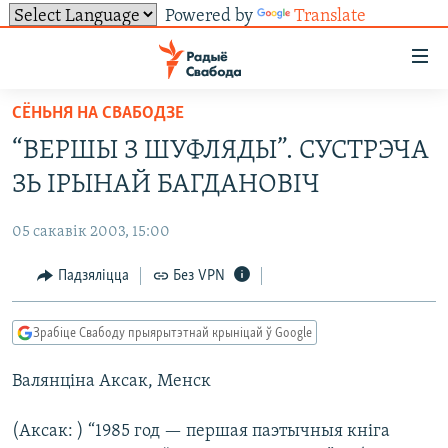
Powered by
Translate
Лінкі
ўнівэрсальнага
доступу
СЁНЬНЯ НА СВАБОДЗЕ
НАВІНЫ
Перайсьці
“ВЕРШЫ З ШУФЛЯДЫ”. СУСТРЭЧА
да
ТОЛЬКІ НА СВАБОДЗЕ
УСЕ НАВІНЫ
ЗЬ ІРЫНАЙ БАГДАНОВІЧ
галоўнага
СУВЯЗЬ
ВІДЭА І ФОТА
ТЭСТЫ
зьместу
05 сакавік 2003, 15:00
Перайсьці
ПАДПІСАЦЦА
ЛЮДЗІ
БЛОГІ
АБЫСЬЦІ БЛЯКАВАНЬНЕ
да
Падзяліцца
Без VPN
ПАЛІТЫКА
ГІСТОРЫЯ НА СВАБОДЗЕ
ПАДЗЯЛІЦЦА ІНФАРМАЦЫЯЙ
RSS
галоўнай
САЧЫЦЕ ЗА АБНАЎЛЕНЬНЯМІ
навігацыі
ЭКАНОМІКА
ПАДКАСТЫ
ПАДКАСТЫ
Зрабіце Свабоду прыярытэтнай крыніцай ў Google
Перайсьці
ВАЙНА
КНІГІ
FACEBOOK
да
Валянціна Аксак, Менск
БЕЛАРУСЫ НА ВАЙНЕ
АЎДЫЁКНІГІ
TWITTER
пошуку
ПАЛІТВЯЗЬНІ
PREMIUM
Усе сайты РС/РСЭ
(Аксак: ) “1985 год — першая паэтычныя кніга