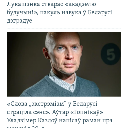
Лукашэнка стварае «акадэмію
будучыні», пакуль навука ў Беларусі
дэградуе
«Слова „экстрэмізм“ у Беларусі
страціла сэнс». Аўтар «Гопнікаў»
Уладзімер Казлоў напісаў раман пра