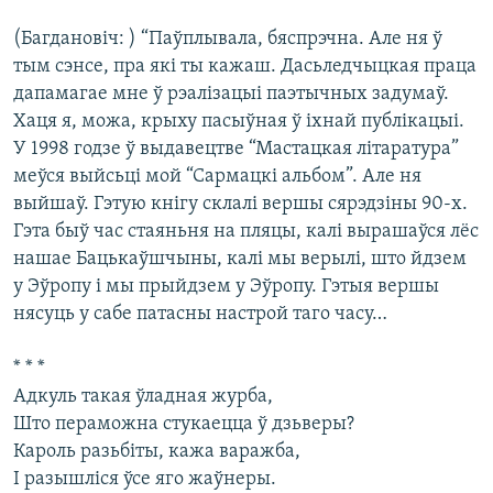
(Багдановіч: ) “Паўплывала, бяспрэчна. Але ня ў
тым сэнсе, пра які ты кажаш. Дасьледчыцкая праца
дапамагае мне ў рэалізацыі паэтычных задумаў.
Хаця я, можа, крыху пасыўная ў іхнай публікацыі.
У 1998 годзе ў выдавецтве “Мастацкая літаратура”
меўся выйсьці мой “Сармацкі альбом”. Але ня
выйшаў. Гэтую кнігу склалі вершы сярэдзіны 90-х.
Гэта быў час стаяньня на пляцы, калі вырашаўся лёс
нашае Бацькаўшчыны, калі мы верылі, што йдзем
у Эўропу і мы прыйдзем у Эўропу. Гэтыя вершы
нясуць у сабе патасны настрой таго часу…
* * *
Адкуль такая ўладная журба,
Што пераможна стукаецца ў дзьверы?
Кароль разьбіты, кажа варажба,
І разышліся ўсе яго жаўнеры.