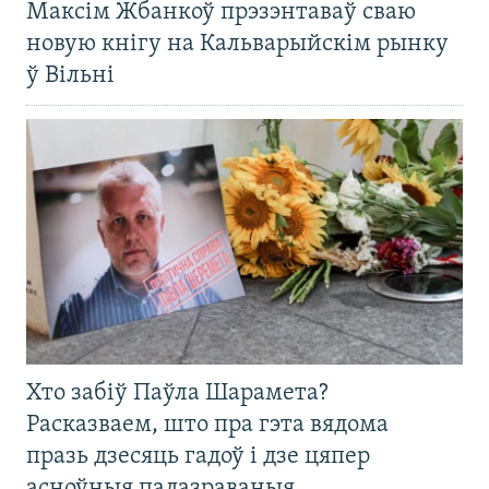
Максім Жбанкоў прэзэнтаваў сваю
новую кнігу на Кальварыйскім рынку
ў Вільні
Хто забіў Паўла Шарамета?
Расказваем, што пра гэта вядома
празь дзесяць гадоў і дзе цяпер
асноўныя падазраваныя