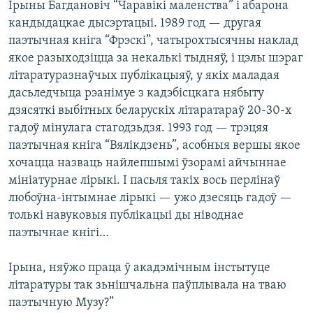
Ірыны Багдановіч “Чаравікі маленства” і абарона
КУЛЬТУРА
МОВА
кандыдацкае дысэртацыі. 1989 год — другая
КАЛЯНДАР
НА ХВАЛЯХ СВАБОДЫ
паэтычная кніга “Фрэскі”, чатырохтысячны наклад
якое разыходзіцца за некалькі тыдняў, і цэлы шэраг
літаратуразнаўчых публікацыяў, у якіх маладая
дасьледчыца рэанімуе з кадэбісцкага нябыту
дзясяткі выбітных беларускіх літаратараў 20-30-х
гадоў мінулага стагодзьдзя. 1993 год — трэцяя
паэтычная кніга “Вялікдзень”, асобныя вершы якое
хочацца назваць найлепшымі ўзорамі айчыннае
мініатурнае лірыкі. І пасьля такіх вось перлінаў
любоўна-інтымнае лірыкі — ужо дзесяць гадоў —
толькі навуковыя публікацыі ды ніводнае
паэтычнае кнігі…
Ірына, няўжо праца ў акадэмічным інстытуце
літаратуры так зьнішчальна паўплывала на тваю
паэтычную Музу?”