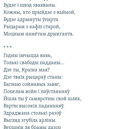
Будзе і швэд зваяваны.
Кожны, хто прыйдзе з вайной,
Будзе адрынуты ўпарта
Рыцарам з кафлі старой,
Моцным намётам дрыкганта.
* * *
Годны імчыцца ваяк,
Толькі свабоды падданы…
Дзе ты, Краіна мая?
Дзе тваіх рыцараў станы:
Багнаю соймавых зьвяг,
Попелам войн і паўстаньняў
Йшла ты ў сьмяротны свой шлях,
Варты высокіх паданьняў.
Здраджана столькі разоў
Выгляд згубіла арліны.
Вершнік ля брамы дазор