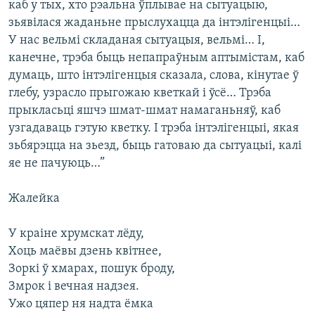
каб у тых, хто рэальна ўплывае на сытуацыю,
зьявілася жаданьне прыслухацца да інтэлігенцыі…
У нас вельмі складаная сытуацыя, вельмі… І,
канечне, трэба быць непапраўным аптымістам, каб
думаць, што інтэлігенцыя сказала, слова, кінутае ў
глебу, узрасло прыгожаю кветкай і ўсё… Трэба
прыкласьці яшчэ шмат-шмат намаганьняў, каб
узгадаваць гэтую кветку. І трэба інтэлігенцыі, якая
зьбярэцца на зьезд, быць гатоваю да сытуацыі, калі
яе не пачуюць…”
Жалейка
У краіне хрумскат лёду,
Хоць маёвы дзень квітнее,
Зоркі ў хмарах, пошук броду,
Змрок і вечная надзея.
Ужо цяпер ня надта ёмка