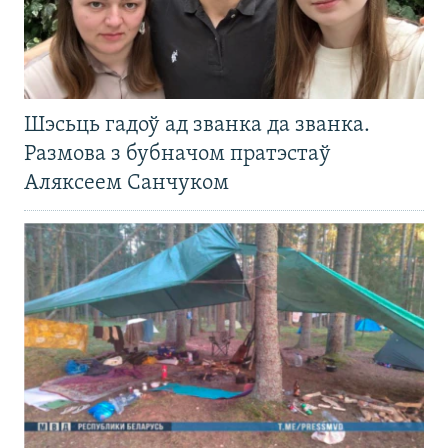
Шэсьць гадоў ад званка да званка.
Размова з бубначом пратэстаў
Аляксеем Санчуком