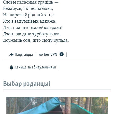
Словы патасныя траціць —
Беларусь, як незнаёмка,
На парозе ў роднай хаце.
Хто з задумлівых адкажа,
Дык пра што жалейка грала!
Дзень да дню турботу вяжа,
Доўжыць сон, што сьніў Купала.
Падзяліцца
Без VPN
Сачыце за абнаўленьнямі
Выбар рэдакцыі