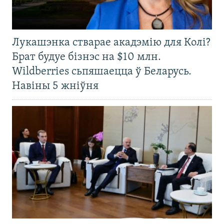
Лукашэнка стварае акадэмію для Колі?
Брат будуе бізнэс на $10 млн.
Wildberries сьпяшаецца ў Беларусь.
Навіны 5 жніўня