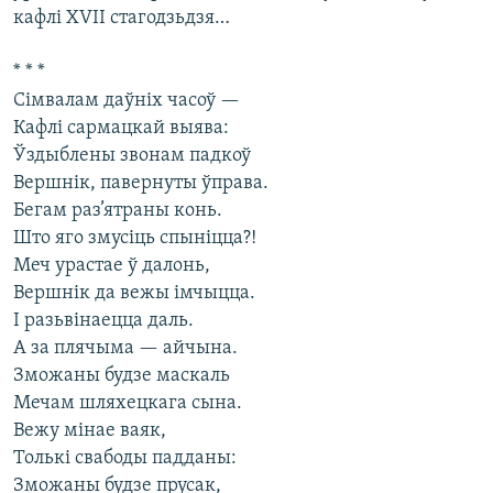
кафлі XVII стагодзьдзя…
* * *
Сімвалам даўніх часоў —
Кафлі сармацкай выява:
Ўздыблены звонам падкоў
Вершнік, павернуты ўправа.
Бегам раз’ятраны конь.
Што яго змусіць спыніцца?!
Меч урастае ў далонь,
Вершнік да вежы імчыцца.
І разьвінаецца даль.
А за плячыма — айчына.
Зможаны будзе маскаль
Мечам шляхецкага сына.
Вежу мінае ваяк,
Толькі свабоды падданы:
Зможаны будзе прусак,