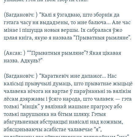
(Багдановіч: ) “Калі я ўзгадваю, што зборнік да
гэтага часу ня выдадзены, то мне балюча… Але час
мінае і пішуцца новыя вершы. Іх сабралася ўжо
цэлая кніга, якую я назвала “Прыватныя рымляне”.
(Аксак: ) ““Прыватныя рымляне”? Якая цікавая
назва. Адкуль?”
(Багдановіч: ) “Караткевіч мне дапамог… Нас
калісьці прывучылі думаць, што прыватнае жыцьцё
чалавека нічога ня вартае ў параўнаньні зь вялікім
лёсам дзяржавы і ўсяго народа, што чалавек — гэта
толькі “вінцік” у вялізнай машыне прагрэсу або
толькі парушынка на бітым шляху. Гэтыя
абагульненыя абстракцыі навісалі над кожным,
абясцэньваючы асабістае чалавечае “я”,