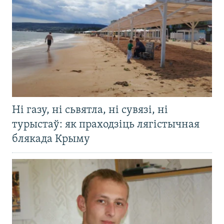
Ні газу, ні сьвятла, ні сувязі, ні
турыстаў: як праходзіць лягістычная
блякада Крыму