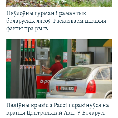
Няўлоўны гурман і рамантык
беларускіх лясоў. Расказваем цікавыя
факты пра рысь
Паліўны крызіс з Расеі перакінуўся на
краіны Цэнтральнай Азіі. У Беларусі