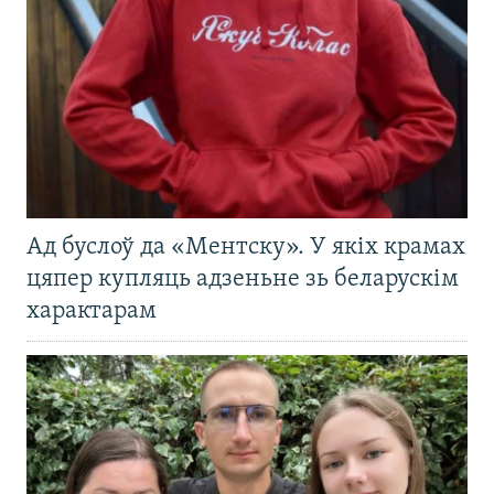
Ад буслоў да «Ментску». У якіх крамах
цяпер купляць адзеньне зь беларускім
характарам