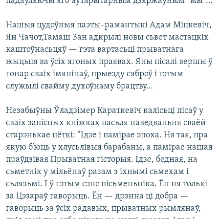
падаўляючы яго аўтарытарным дзяржаўным “мы”…
Нашыя цудоўныя паэты–рамантыкі Адам Міцкевіч,
Ян Чачот,Тамаш Зан адкрылі новы сьвет мастацкіх
каштоўнасьцяў — гэта вартасьці прыватнага
жыцьця ва ўсіх ягоных праявах. Яны пісалі вершы ў
гонар сваіх імянінаў, прыезду сяброў і гэтым
служылі свайму духоўнаму брацтву…
Незабыўны Ўладзімер Караткевіч калісьці пісаў у
сваіх запісных кніжках пасьля наведваньня сваёй
старэнькае цёткі: “Ідзе і памірае эпоха. Ня тая, пра
якую б’юць у хлусьлівыя барабаны, а памірае нашая
праўдзівая Прыватная гісторыя. Ідзе, бедная, на
сьметнік у мільёнаў разам з іхнымі сьмехам і
сьлязьмі. І ў гэтым сэнс пісьменьніка. Ён ня толькі
за Цэзараў гаворыць. Ён — дрэнна ці добра —
гаворыць за ўсіх радавых, прыватных рымлянаў,