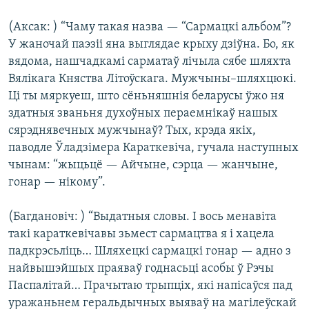
(Аксак: ) “Чаму такая назва — “Сармацкі альбом”?
У жаночай паэзіі яна выглядае крыху дзіўна. Бо, як
вядома, нашчадкамі сарматаў лічыла сябе шляхта
Вялікага Княства Літоўскага. Мужчыны–шляхцюкі.
Ці ты мяркуеш, што сёньняшнія беларусы ўжо ня
здатныя званьня духоўных пераемнікаў нашых
сярэднявечных мужчынаў? Тых, крэда якіх,
паводле Ўладзімера Караткевіча, гучала наступных
чынам: “жыцьцё — Айчыне, сэрца — жанчыне,
гонар — нікому”.
(Багдановіч: ) “Выдатныя словы. І вось менавіта
такі караткевічавы зьмест сармацтва я і хацела
падкрэсьліць… Шляхецкі сармацкі гонар — адно з
найвышэйшых праяваў годнасьці асобы ў Рэчы
Паспалітай… Прачытаю трыпціх, які напісаўся пад
уражаньнем геральдычных выяваў на магілеўскай