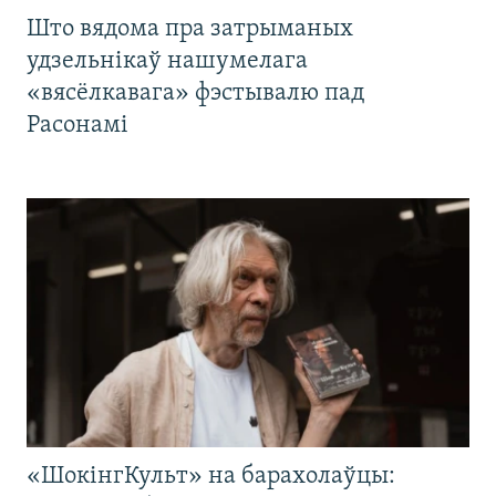
Што вядома пра затрыманых
удзельнікаў нашумелага
«вясёлкавага» фэстывалю пад
Расонамі
«ШокінгКульт» на барахолаўцы: