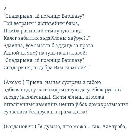
2
“Спадарыня, ці помніце Варшаву?
Той ветраны і ліставейны блюз,
Паміж размовай стынучую каву,
Калег забытых зьдзіўлены хаўрус?..”
Здаецца, ўсё змагла б аддаць за права
Аднойчы зноў пачуць над галавой:
“Спадарыня, ці помніце Варшаву?
Спадарыня, ці добра Вам са мной?..”
(Аксак: ) “Ірына, нашая сустрэча з табою
адбываецца ў часе падрыхтоўкі да ўсебеларускага
зьезду інтэлігенцыі. Як ты лічыш, ці можа
інтэлігенцыя зьмяніць нешта ў бок дэмакратызацыі
сучаснага беларускага грамадзтва?”
(Багдановіч: ) “Я думаю, што можа… так. Але трэба,