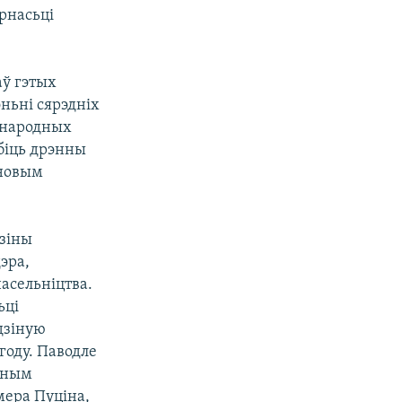
ярнасьці
ў гэтых
ньні сярэдніх
жнародных
біць дрэнны
іновым
дзіны
эра,
асельніцтва.
ьці
адзіную
году. Паводле
тным
мера Пуціна,