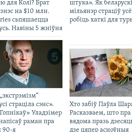
ю для Колі? Брат
штука». Як беларуск
ізнэс на $10 млн.
мільянэр страціў усё
ries сьпяшаецца
робіць хаткі для тур
усь. Навіны 5 жніўня
„экстрэмізм“
усі страціла сэнс».
Хто забіў Паўла Шар
Гопнікаў» Уладзімер
Расказваем, што пра
напісаў раман пра
вядома празь дзесяць
 90-я
дзе цяпер асноўныя