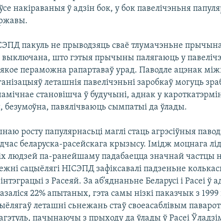
ўсе накіраваныя ў адзін бок, у бок павелічэньня папул
яржавы.
СЭПД пакуль не прыводзяць сваё тлумачэньне прычына
я выключана, што гэтыя прычыны палягаюць у павелічэ
а якое пераможна рапартаваў урад. Паводле ацэнак мі
ганізацыяў леташнія павелічэньні заробкаў могуць зра
намічнае становішча ў будучыні, аднак у кароткатэрм
, безумоўна, павялічваюць сымпатыі да ўлады.
наю росту папулярнасьці маглі стаць агрэсіўныя паво
дчас беларуска-расейскага крызысу. Імідж моцнага лід
іх людзей па-ранейшаму падабаецца значнай частцы н
нежні сацыёлягі НІСЭПД зафіксавалі падзеньне колькас
інтэграцыі з Расеяй. За аб’яднаньне Беларусі і Расеі ў 
заліся 22% апытаных, гэта самы нізкі паказчык з 1999 
ыёлягаў леташні сьнежань стаў своеасаблівым паваро
агэтуль, пачынаючы з прыходу да ўлады ў Расеі Ўладзі