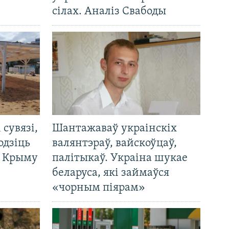
сілах. Аналіз Свабоды
і сувязі,
Шантажаваў украінскіх
одзіць
валянтэраў, вайскоўцаў,
а Крыму
палітыкаў. Украіна шукае
беларуса, які займаўся
«чорным піярам»