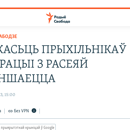
ВАБОДЗЕ
КАСЬЦЬ ПРЫХІЛЬНІКАЎ
РАЦЫІ З РАСЕЯЙ
НШАЕЦЦА
3, 15:00
а
Без VPN
 прыярытэтнай крыніцай ў Google