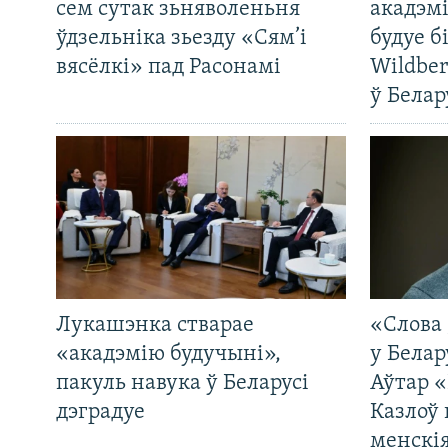
сем сутак зьняволеньня
акадэмі
ўдзельніка зьезду «Сям’і
будуе б
вясёлкі» пад Расонамі
Wildber
ў Белар
Лукашэнка стварае
«Слова 
«акадэмію будучыні»,
у Белар
пакуль навука ў Беларусі
Аўтар «
дэградуе
Казлоў 
менскія