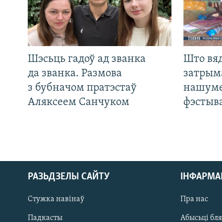
Шэсьць гадоў ад званка
Што вя
да званка. Размова
затрым
з бубначом пратэстаў
нашуме
Аляксеем Санчуком
фэстыв
РАЗЬДЗЕЛЫ САЙТУ
ІНФАРМ
Стужка навінаў
Пра нас
Падкасты
Абысьці бл