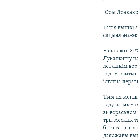
КАЛЯНДАР
НА ХВАЛЯХ СВАБОДЫ
Юры Дракахру
Такія вынікі
сацыяльна-эк
У сьнежні 31%
Лукашэнку на
леташнім вера
годам рэйтынг
істотна пера
Тым ня менш 
году па восен
зь верасьнем 
тры месяцы та
былі гатовыя 
дзяржавы вык