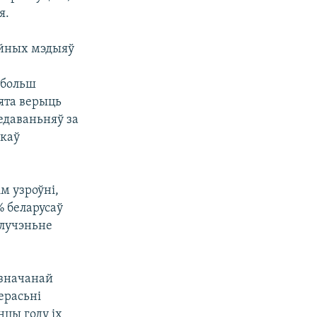
я.
ыйных мэдыяў
йбольш
вята верыць
едаваньняў за
ікаў
м узроўні,
% беларусаў
алучэньне
дзначанай
верасьні
нцы году іх