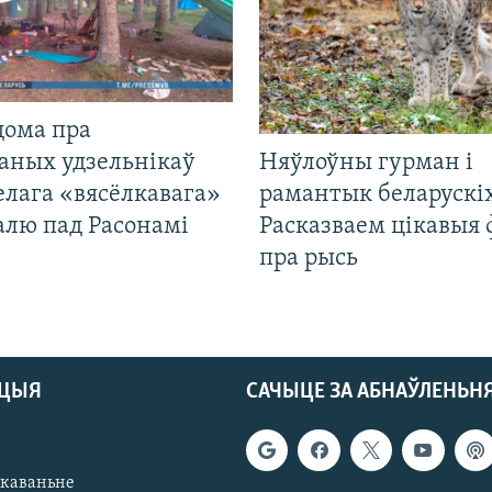
дома пра
аных удзельнікаў
Няўлоўны гурман і
лага «вясёлкавага»
рамантык беларускіх
алю пад Расонамі
Расказваем цікавыя
пра рысь
АЦЫЯ
САЧЫЦЕ ЗА АБНАЎЛЕНЬН
якаваньне