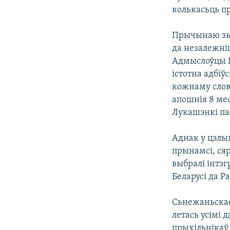
колькасьць п
Прычынаю зьм
да незалежніц
Адмыслоўцы Н
істотна адбіў
кожнаму слов
апошнія 8 ме
Лукашэнкі па
Аднак у цэлы
прынамсі, ся
выбралі інтэг
Беларусі да Ра
Сьнежаньскае
летась усімі 
прыхільнікаў 