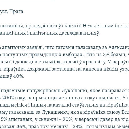
ст, Прага
 апытаньня, праведзенага ў сьнежні Незалежным інсты
анамічных і палітычных дасьледаваньняў.
 апытаных заявілі, што гатовыя галасаваць за Аляксан
 наступных прэзыдэнцкіх выбарах. Гэта на 3% больш,
сьні і дакладна столькі ж, колькі ў красавіку. У параў
 кіраўніка дзяржавы застаецца на адносна нізкім узро
вышаў 40%.
падзеньне папулярнасьці Лукашэнкі, якое назіралася 
ь 2002 году, напрыканцы леташняга году спынілася. У
падвысіліся і іншыя паказчыкі стаўленьня да кіраўнік
му галасаваць за Лукашэнку, як за кіраўніка саюзу Бела
15% апытаных, у сьнежні – 20%, у верасьні давер да кі
азвалі 36%, праз тры месяцы – 38%. Такім чынам зьме