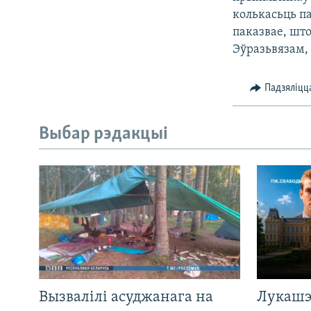
колькасьць п
паказвае, што
Эўразьвязам, 
Падзяліцц
Выбар рэдакцыі
Вызвалілі асуджанага на
Лукашэ