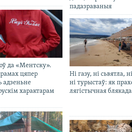
падазраваныя
оў да «Ментску».
крамах цяпер
Ні газу, ні сьвятла, н
ь адзеньне
ні турыстаў: як прах
рускім характарам
лягістычная блякад