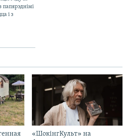
з папярэднімі
ца і з
генная
«ШокінгКульт» на