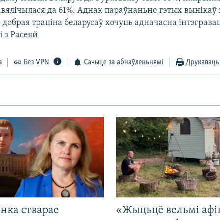
авялічылася да 61%. Аднак параўнаньне гэтых вынікаў 
 добрая траціна беларусаў хочуць адначасна інтэгравац
і з Расеяй
а
Без VPN
Сачыце за абнаўленьнямі
Друкаваць
нка стварае
«Жыцьцё вельмі афі