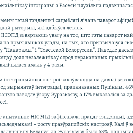
рыхільнікаў інтэграцыі з Расеяй няўхільна падвышалас
ены гэтай тэндэнцыі сацыёлягі лічаць паварот афіц
кай рыторыкі, які адбыўся летась.
ІСЭПД зьвяртаюць увагу на тое, што гэты паварот на
ся на прыхільніках улады, на тых, хто прызвычаіўся сь
у “Панарамы” і “Советской Белоруссии”. Паводле дасьл
сяцаў доля незалежнікаў сярод перакананых прыхільн
вялічылася амаль у 4 разы.
м інтэграцыйныя настроі захоўваюцца на даволі высокі
род вырыянтаў інтэграцыі, прапанаваных Пуціным, 46
рацыю паводле ўзору Эўразьвязу, а 17% выказаліся за д
сеі.
 апытаньне НІСЭПД зафіксавала працяг тэндэнцыі, а
дасьледчыкамі – росту праэўрапейскіх настрояў. Калі ў 
далучэньня Беларусі да Эўразьвязу было 53%, напрыка