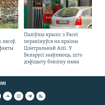
Паліўны крызіс з Расеі
 лясоў.
перакінуўся на краіны
 факты
Цэнтральнай Азіі. У
Беларусі заяўляюць, што
дэфіцыту бэнзіну няма
ЯМІ