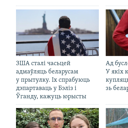
ЗША сталі часьцей
Ад бусл
адмаўляць беларусам
У якіх 
у прытулку. Іх спрабуюць
купляц
дэпартаваць у Бэліз і
зь бела
Ўганду, кажуць юрысты