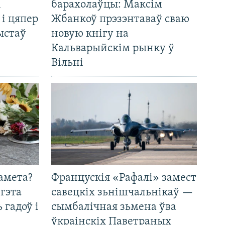
і
барахолаўцы: Максім
 і цяпер
Жбанкоў прэзэнтаваў сваю
ыстаў
новую кнігу на
Кальварыйскім рынку ў
Вільні
амета?
Францускія «Рафалі» замест
 гэта
савецкіх зьнішчальнікаў —
 гадоў і
сымбалічная зьмена ўва
ўкраінскіх Паветраных