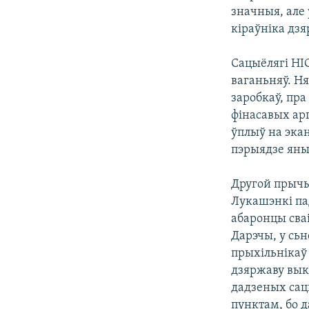
значныя, але 
кіраўніка дз
Сацыёлягі НІ
ваганьняў. Н
заробкаў, пр
фінасавых ар
ўплыў на эка
пэрыядзе яны
Другой прычы
Лукашэнкі па
абаронцы сва
Дарэчы, у сь
прыхільнікаў 
дзяржаву выка
дадзеных сац
пунктам, бо д