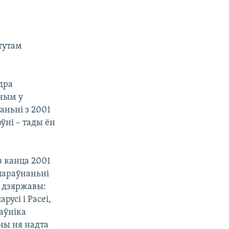
тутам
дра
 чым у
наньні з 2001
ўні – тады ён
з канца 2001
 параўнаньні
а дзяржавы:
русі і Расеі,
раўніка
ны ня надта