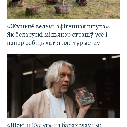
«Жыцьцё вельмі афігенная штука».
Як беларускі мільянэр страціў усё і
цяпер робіць хаткі для турыстаў
«ШокінгКульт» на барахолаўцы: