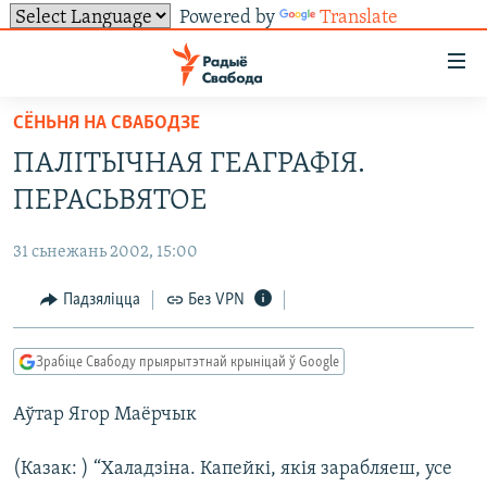
Powered by
Translate
Лінкі
ўнівэрсальнага
доступу
СЁНЬНЯ НА СВАБОДЗЕ
НАВІНЫ
Перайсьці
ПАЛІТЫЧНАЯ ГЕАГРАФІЯ.
да
ТОЛЬКІ НА СВАБОДЗЕ
УСЕ НАВІНЫ
ПЕРАСЬВЯТОЕ
галоўнага
СУВЯЗЬ
ВІДЭА І ФОТА
ТЭСТЫ
зьместу
31 сьнежань 2002, 15:00
Перайсьці
ПАДПІСАЦЦА
ЛЮДЗІ
БЛОГІ
АБЫСЬЦІ БЛЯКАВАНЬНЕ
да
Падзяліцца
Без VPN
ПАЛІТЫКА
ГІСТОРЫЯ НА СВАБОДЗЕ
ПАДЗЯЛІЦЦА ІНФАРМАЦЫЯЙ
RSS
галоўнай
САЧЫЦЕ ЗА АБНАЎЛЕНЬНЯМІ
навігацыі
ЭКАНОМІКА
ПАДКАСТЫ
ПАДКАСТЫ
Зрабіце Свабоду прыярытэтнай крыніцай ў Google
Перайсьці
ВАЙНА
КНІГІ
FACEBOOK
да
Аўтар Ягор Маёрчык
БЕЛАРУСЫ НА ВАЙНЕ
АЎДЫЁКНІГІ
TWITTER
пошуку
ПАЛІТВЯЗЬНІ
PREMIUM
Усе сайты РС/РСЭ
(Казак: ) “Халадзіна. Капейкі, якія зарабляеш, усе