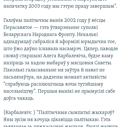
напачатку 2003 году мы гэтую працу завершым”.
Галоўны палітычны вынік 2002 году ў вёсцы
Перасьвятое — гэта ўтварэньнне суполкі
Беларускага Народнага Фронту. Некалькі
аднадумцаў сабраліся й аформілі юрыдычна тое,
што ўжо даўно існавала насамрэч. Цяпер, паводле
словаў старшыні Алега Карбалевіча, будзе каму
назіраць за хадою выбараў у мясцовыя Саветы.
Паколькі галасаваньне ня заўтра й нават не
пасьлязаўтра, на дадзены момант актывісты
“спрабуюць расплюшчыць вочы тутэйшаму
насельніцтву”. Першыя вынікі не прымусілі сябе
доўга чакаць.
(Карбалевіч: ) “Палітычныя сымпатыі жыхароў?
Яны зусім ня хочуць цікавіцца палітыкаю. Гэта
зьвязанае зь цяжкасьцямі жыцьця. Людзі жывуць