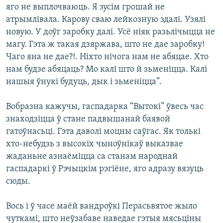
яго не выплочваюць. Я зусім грошай не
атрымлівала. Карову сваю лейкозную здалі. Узялі
новую. У доўг заробку далі. Усё ніяк разьлічыцца не
магу. Гэта ж такая дзяржава, што не дае заробку!
Чаго яна не дае?!. Ніхто нічога нам не абяцае. Хто
нам будзе абяцаць? Мо калі што й зьменіцца. Калі
нашыя ўнукі будуць, дык і зьменіцца”.
Вобразна кажучы, гаспадарка “Вытокі” ўвесь час
знаходзіцца ў стане падвышанай баявой
гатоўнасьці. Гэта даволі моцны саўгас. Як толькі
хто-небудзь з высокіх чыноўнікаў выказвае
жаданьне азнаёміцца са станам народнай
гаспадаркі ў Рэчыцкім рэгіёне, яго адразу вязуць
сюды.
Вось і ў часе маёй вандроўкі Перасьвятое жыло
чуткамі, што неўзабаве наведае гэтыя мясьціны