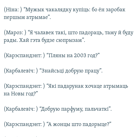
(Ніна: ) “Мужык чакалядку купіць: бо ён заробак
першым атрымае”.
(Мароз: ) “Я чалавек такі, што падораць, таму й буду
рады. Хай гэта будзе сюпрызам”.
(Карэспандэнт: ) “Пляны на 2003 год?”
(Карбалевіч: ) “Знайсьці добрую працу”.
(Карэспандэнт: ) “Які падарунак хочаце атрымаць
на Новы год?”
(Карбалевіч: ) “Добрую парфуму, пальчаткі”.
(Карэспандэнт: ) “А жонцы што падорыце?”