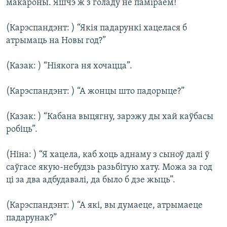
макароны. Яшчэ ж з голаду не паміраем!”
(Карэспандэнт: ) “Якія падарункі хацелася б
атрымаць на Новы год?”
(Казак: ) “Ніякога ня хочацца”.
(Карэспандэнт: ) “А жонцы што падорыце?”
(Казак: ) “Кабана выцягну, зарэжу ды хай каўбасы
робіць”.
(Ніна: ) “Я хацела, каб хоць аднаму з сыноў далі ў
саўгасе якую-небудзь разьбітую хату. Можа за год
ці за два адбудавалі, да было б дзе жыць”.
(Карэспандэнт: ) “А які, вы думаеце, атрымаеце
падарунак?”