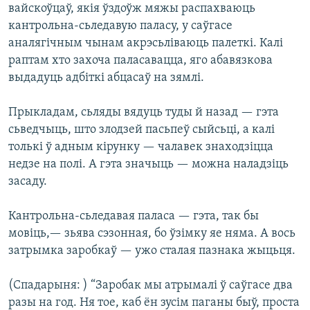
вайскоўцаў, якія ўздоўж мяжы распахваюць
кантрольна-сьледавую паласу, у саўгасе
аналягічным чынам акрэсьліваюць палеткі. Калі
раптам хто захоча паласавацца, яго абавязкова
выдадуць адбіткі абцасаў на зямлі.
Прыкладам, сьляды вядуць туды й назад — гэта
сьведчыць, што злодзей пасьпеў сыйсьці, а калі
толькі ў адным кірунку — чалавек знаходзіцца
недзе на полі. А гэта значыць — можна наладзіць
засаду.
Кантрольна-сьледавая паласа — гэта, так бы
мовіць,— зьява сэзонная, бо ўзімку яе няма. А вось
затрымка заробкаў — ужо сталая пазнака жыцьця.
(Спадарыня: ) “Заробак мы атрымалі ў саўгасе два
разы на год. Ня тое, каб ён зусім паганы быў, проста