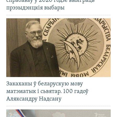
спрабаваў у 2020 годзе выйграць
прэзыдэнцкія выбары
Закаханы ў беларускую мову
матэматык і сьвятар. 100 гадоў
Аляксандру Надсану