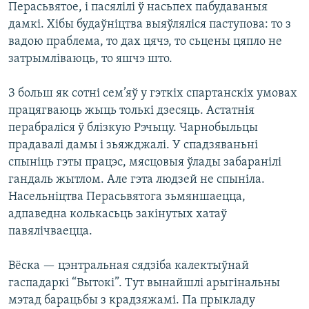
Перасьвятое, і пасялілі ў насьпех пабудаваныя
дамкі. Хібы будаўніцтва выяўляліся паступова: то з
вадою праблема, то дах цячэ, то сьцены цяпло не
затрымліваюць, то яшчэ што.
З больш як сотні сем’яў у гэткіх спартанскіх умовах
працягваюць жыць толькі дзесяць. Астатнія
перабраліся ў блізкую Рэчыцу. Чарнобыльцы
прадавалі дамы і зьяжджалі. У спадзяваньні
спыніць гэты працэс, мясцовыя ўлады забаранілі
гандаль жытлом. Але гэта людзей не спыніла.
Насельніцтва Перасьвятога зьмяншаецца,
адпаведна колькасьць закінутых хатаў
павялічваецца.
Вёска — цэнтральная сядзіба калектыўнай
гаспадаркі “Вытокі”. Тут вынайшлі арыгінальны
мэтад барацьбы з крадзяжамі. Па прыкладу