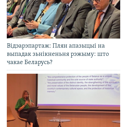
Відэарэпартаж: Плян апазыцыі на
выпадак зьнікненьня рэжыму: што
чакае Беларусь?