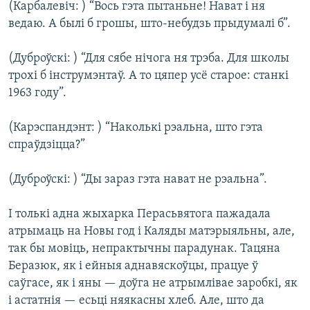
(Карбалевіч: ) “Вось гэта пытаньне! Нават і ня
ведаю. А былі б грошы, што-небудзь прыдумалі б”.
(Дуброўскі: ) “Для сябе нічога ня трэба. Для школы
трохі б інструмэнтаў. А то цяпер усё старое: станкі
1963 году”.
(Карэспандэнт: ) “Наколькі рэальна, што гэта
спраўдзіцца?”
(Дуброўскі: ) “Ды зараз гэта нават не рэальна”.
І толькі адна жыхарка Перасьвятога пажадала
атрымаць на Новы год і Каляды матэрыяльны, але,
так бы мовіць, непрактычны парадунак. Тацяна
Беразюк, як і ейныя аднавяскоўцы, працуе ў
саўгасе, як і яны — доўга не атрымлівае заробкі, як
і астатнія — есьці няякасны хлеб. Але, што да