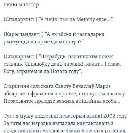
нейкі міністар.
(Спадарыня: ) “А нейкі там зь Менску едзе...”
(Карэспандэнт: ) “А як вёска й гаспадарка
рыхтуецца да прыезда міністра?”
(Спадарныя: ) “Шкрабуць, нават платы новыя
ставяць. Сьпяцоўку далі, чаравікі, халат... І слава
Богу, апранемся да Новага году”.
Старшыня сельскага Савету Вячаслаў Мароз
абвяргае інфрамацыю пра тое, што хуткім часам ў
Перасьвятое прыедзе важная афіцыйная асоба...
Тут і я мушу падвесьці некаторыя вынікі 2002 году.
За гэты час нярэдка выпадала кантактаваць з
прадстаўнікамі мясцовае ўлады ў розных рэгіёнах