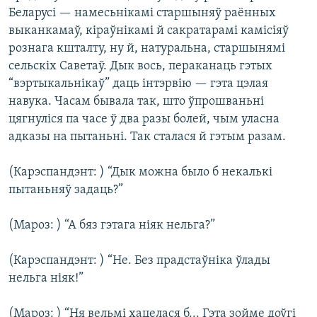
Беларусі — намесьнікамі старшыняў раённых
выканкамаў, кіраўнікамі й сакратарамі камісіяў
рознага кшталту, ну й, натуральна, старшынямі
сельскіх Саветаў. Дык вось, пераканаць гэтых
“вэртыкальнікаў” даць інтэрвію — гэта цэлая
навука. Часам бывала так, што ўпрошваньні
цягнуліся па часе ў два разы болей, чым уласна
адказы на пытаньні. Так сталася й гэтым разам.
(Карэспандэнт: ) “Дык можна было б некалькі
пытаньняў задаць?”
(Мароз: ) “А бяз гэтага ніяк нельга?”
(Карэспандэнт: ) “Не. Без прадстаўніка ўлады
нельга ніяк!”
(Мароз: ) “Ня вельмі хацелася б... Гэта зойме доўгі