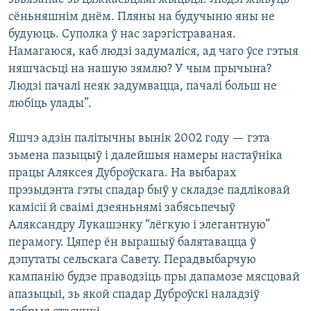
сёньняшнім днём. Пляны на будучыню яны не
будуюць. Суполка ў нас зарэгістраваная.
Намагаюся, каб людзі задумаліся, ад чаго ўсе гэтыя
няшчасьці на нашую зямлю? У чым прычына?
Людзі пачалі неяк задумвацца, пачалі больш не
любіць улады”.
Яшчэ адзін палітычны вынік 2002 году — гэта
зьмена пазыцыў і далейшыя намеры настаўніка
працы Аляксея Дуброўскага. На выбарах
прэзыдэнта гэты спадар быў у складзе падліковай
камісіі й сваімі дзеяньнямі забясьпечыў
Аляксандру Лукашэнку “лёгкую і элегантную”
перамогу. Цяпер ён вырашыў балятавацца ў
дэпутаты сельскага Савету. Перадвыбарчую
кампанію будзе праводзіць пры дапамозе мясцовай
апазыцыі, зь якой спадар Дуброўскі наладзіў