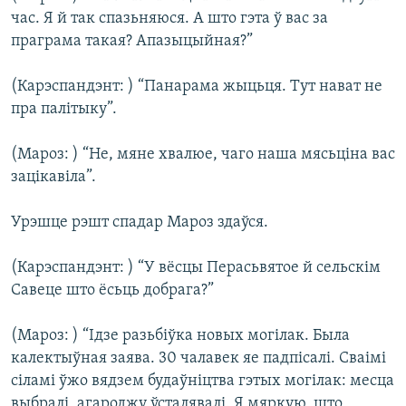
час. Я й так спазьняюся. А што гэта ў вас за
праграма такая? Апазыцыйная?”
(Карэспандэнт: ) “Панарама жыцьця. Тут нават не
пра палітыку”.
(Мароз: ) “Не, мяне хвалюе, чаго наша мясьціна вас
зацікавіла”.
Урэшце рэшт спадар Мароз здаўся.
(Карэспандэнт: ) “У вёсцы Перасьвятое й сельскім
Савеце што ёсьць добрага?”
(Мароз: ) “Ідзе разьбіўка новых могілак. Была
калектыўная заява. 30 чалавек яе падпісалі. Сваімі
сіламі ўжо вядзем будаўніцтва гэтых могілак: месца
выбралі, агароджу ўсталявалі. Я мяркую, што