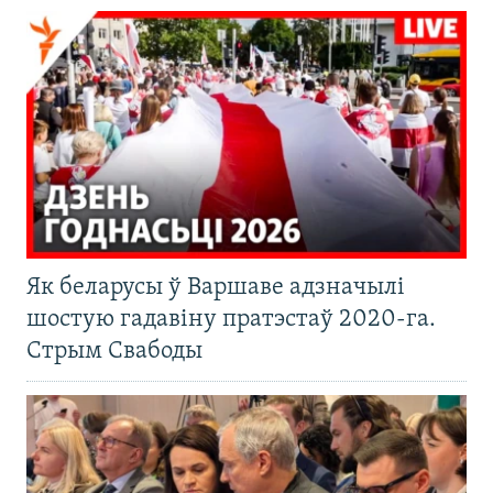
Як беларусы ў Варшаве адзначылі
шостую гадавіну пратэстаў 2020-га.
Стрым Свабоды