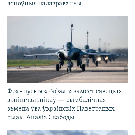
асноўныя падазраваныя
Францускія «Рафалі» замест савецкіх
зьнішчальнікаў — сымбалічная
зьмена ўва ўкраінскіх Паветраных
сілах. Аналіз Свабоды