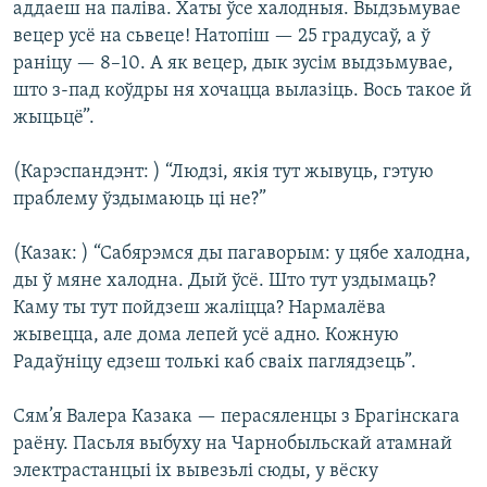
аддаеш на паліва. Хаты ўсе халодныя. Выдзьмувае
КУЛЬТУРА
МОВА
вецер усё на сьвеце! Натопіш — 25 градусаў, а ў
КАЛЯНДАР
НА ХВАЛЯХ СВАБОДЫ
раніцу — 8–10. А як вецер, дык зусім выдзьмувае,
што з-пад коўдры ня хочацца вылазіць. Вось такое й
жыцьцё”.
(Карэспандэнт: ) “Людзі, якія тут жывуць, гэтую
праблему ўздымаюць ці не?”
(Казак: ) “Сабярэмся ды пагаворым: у цябе халодна,
ды ў мяне халодна. Дый ўсё. Што тут уздымаць?
Каму ты тут пойдзеш жаліцца? Нармалёва
жывецца, але дома лепей усё адно. Кожную
Радаўніцу едзеш толькі каб сваіх паглядзець”.
Сям’я Валера Казака — перасяленцы з Брагінскага
раёну. Пасьля выбуху на Чарнобыльскай атамнай
электрастанцыі іх вывезьлі сюды, у вёску