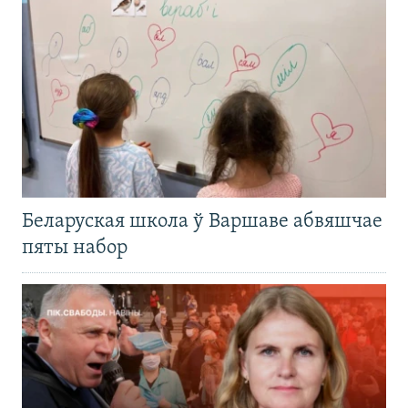
Беларуская школа ў Варшаве абвяшчае
пяты набор