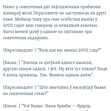
Нават у сьвяточныя дні паўсядзённыя праблемы
жыхароў вёскі Перасьвятое не адступаюць на другі
плян. Мабыць таму пра свае асабістыя вынікі ў
2002 годзе яны гавораць зь невялікай ахвотаю.
Яшчэ меней ідэяў у адказе на пытаньне пра
сьвяточныя падарункі.
(Карэспандэнт: ) “Якія для вас вынікі 2002 году?”
(Казак: ) “Хлопца зь дзеўкай аднаго ажанілі,
другую замуж аддалі. І ўсё. Ну якія тут пляны? Хаця
б дзень пражыць. Так. Жывеш адным днём”.
(Карэспандэнт: ) “Што звычайна ў вяскоўцаў бывае
на сьвяточным стале?”
(Казак: ) “Усё бывае. Няма бульбы — будуць