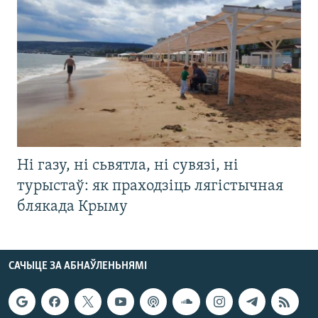
Ні газу, ні сьвятла, ні сувязі, ні
турыстаў: як праходзіць лягістычная
блякада Крыму
САЧЫЦЕ ЗА АБНАЎЛЕНЬНЯМІ