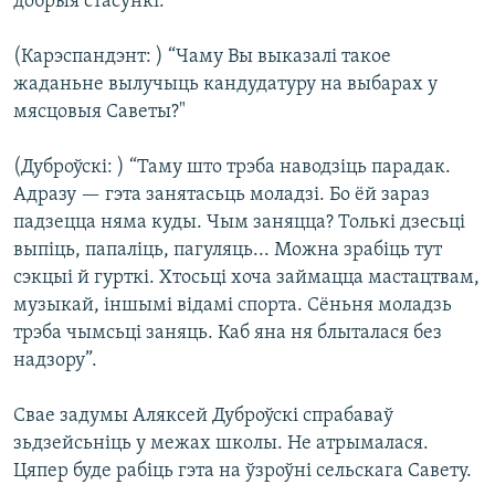
добрыя стасункі.
(Карэспандэнт: ) “Чаму Вы выказалі такое
жаданьне вылучыць кандудатуру на выбарах у
мясцовыя Саветы?"
(Дуброўскі: ) “Таму што трэба наводзіць парадак.
Адразу — гэта занятасьць моладзі. Бо ёй зараз
падзецца няма куды. Чым заняцца? Толькі дзесьці
выпіць, папаліць, пагуляць... Можна зрабіць тут
сэкцыі й гурткі. Хтосьці хоча займацца мастацтвам,
музыкай, іншымі відамі спорта. Сёньня моладзь
трэба чымсьці заняць. Каб яна ня блыталася без
надзору”.
Свае задумы Аляксей Дуброўскі спрабаваў
зьдзейсьніць у межах школы. Не атрымалася.
Цяпер буде рабіць гэта на ўзроўні сельскага Савету.