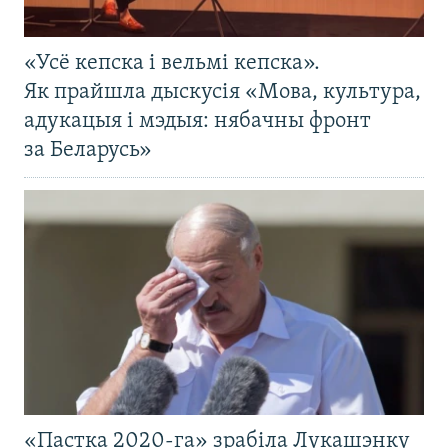
«Усё кепска і вельмі кепска».
Як прайшла дыскусія «Мова, культура,
адукацыя і мэдыя: нябачны фронт
за Беларусь»
«Пастка 2020-га» зрабіла Лукашэнку