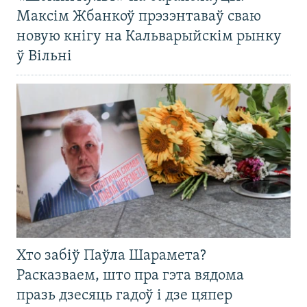
Максім Жбанкоў прэзэнтаваў сваю
новую кнігу на Кальварыйскім рынку
ў Вільні
Хто забіў Паўла Шарамета?
Расказваем, што пра гэта вядома
празь дзесяць гадоў і дзе цяпер