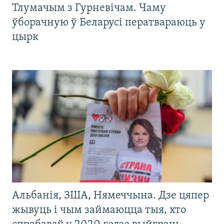
Тлумачым з Гурневічам. Чаму
ўборачную ў Беларусі ператвараюць у
цырк
Альбанія, ЗША, Нямеччына. Дзе цяпер
жывуць і чым займаюцца тыя, хто