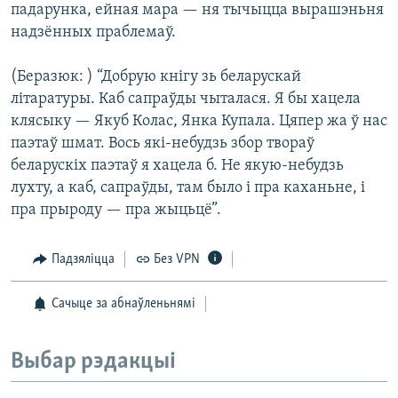
падарунка, ейная мара — ня тычыцца вырашэньня
надзённых праблемаў.
(Беразюк: ) “Добрую кнігу зь беларускай
літаратуры. Каб сапраўды чыталася. Я бы хацела
клясыку — Якуб Колас, Янка Купала. Цяпер жа ў нас
паэтаў шмат. Вось які-небудзь збор твораў
беларускіх паэтаў я хацела б. Не якую-небудзь
лухту, а каб, сапраўды, там было і пра каханьне, і
пра прыроду — пра жыцьцё”.
Падзяліцца
Без VPN
Сачыце за абнаўленьнямі
Выбар рэдакцыі