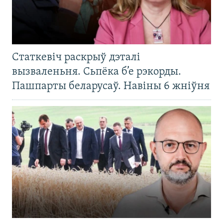
Статкевіч раскрыў дэталі
вызваленьня. Сьпёка б’е рэкорды.
Пашпарты беларусаў. Навіны 6 жніўня