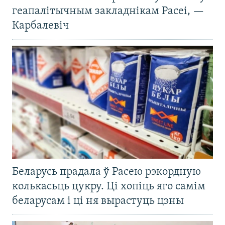
геапалітычным закладнікам Расеі, —
Карбалевіч
Беларусь прадала ў Расею рэкордную
колькасьць цукру. Ці хопіць яго самім
беларусам і ці ня вырастуць цэны