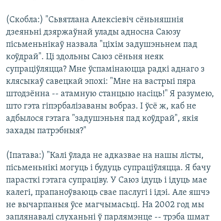
(Скобла:) "Сьвятлана Алексіевіч сёньняшнія
дзеяньні дзяржаўнай улады адносна Саюзу
пісьменьнікаў назвала "ціхім задушэньнем пад
коўдрай". Ці здольны Саюз сёньня неяк
супраціўляцца? Мне ўспамінаюцца радкі аднаго з
клясыкаў савецкай эпохі: "Мне на вастрыі пяра
штодзённа -- атамную станцыю насіць!" Я разумею,
што гэта гіпэрбалізаваны вобраз. І ўсё ж, каб не
адбылося гэтага "задушэньня пад коўдрай", якія
захады патрэбныя?"
(Іпатава:) "Калі ўлада не адказвае на нашы лісты,
пісьменьнікі могуць і будуць супраціўляцца. Я бачу
парасткі гэтага супраціву. У Саюз ідуць і ідуць мае
калегі, прапаноўваюць свае паслугі і ідэі. Але яшчэ
не вычарпаныя ўсе магчымасьці. На 2002 год мы
заплянавалі слуханьні ў парлямэнце -- трэба шмат