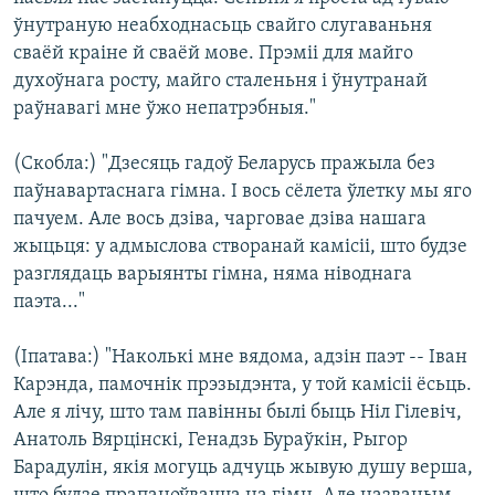
ўнутраную неабходнасьць свайго слугаваньня
сваёй краіне й сваёй мове. Прэміі для майго
духоўнага росту, майго сталеньня і ўнутранай
раўнавагі мне ўжо непатрэбныя."
(Скобла:) "Дзесяць гадоў Беларусь пражыла без
паўнавартаснага гімна. І вось сёлета ўлетку мы яго
пачуем. Але вось дзіва, чарговае дзіва нашага
жыцьця: у адмыслова створанай камісіі, што будзе
разглядаць варыянты гімна, няма ніводнага
паэта..."
(Іпатава:) "Наколькі мне вядома, адзін паэт -- Іван
Карэнда, памочнік прэзыдэнта, у той камісіі ёсьць.
Але я лічу, што там павінны былі быць Ніл Гілевіч,
Анатоль Вярцінскі, Генадзь Бураўкін, Рыгор
Барадулін, якія могуць адчуць жывую душу верша,