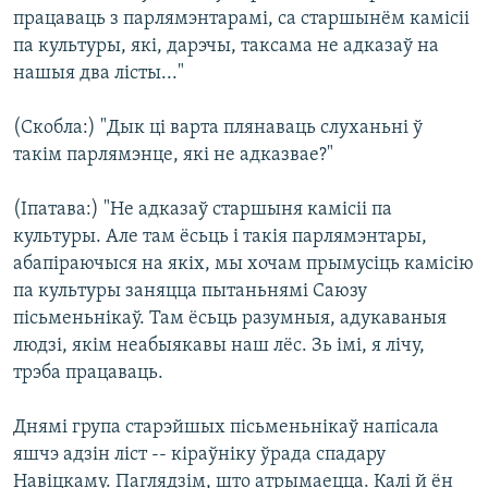
працаваць з парлямэнтарамі, са старшынём камісіі
па культуры, які, дарэчы, таксама не адказаў на
нашыя два лісты..."
(Скобла:) "Дык ці варта плянаваць слуханьні ў
такім парлямэнце, які не адказвае?"
(Іпатава:) "Не адказаў старшыня камісіі па
культуры. Але там ёсьць і такія парлямэнтары,
абапіраючыся на якіх, мы хочам прымусіць камісію
па культуры заняцца пытаньнямі Саюзу
пісьменьнікаў. Там ёсьць разумныя, адукаваныя
людзі, якім неабыякавы наш лёс. Зь імі, я лічу,
трэба працаваць.
Днямі група старэйшых пісьменьнікаў напісала
яшчэ адзін ліст -- кіраўніку ўрада спадару
Навіцкаму. Паглядзім, што атрымаецца. Калі й ён