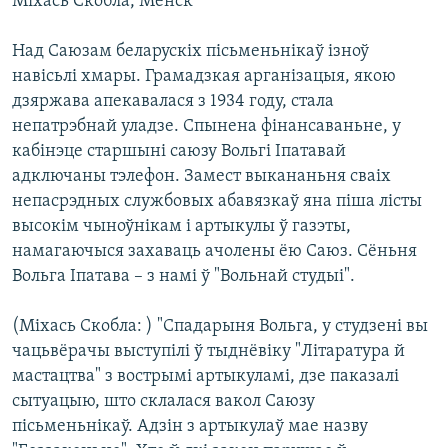
Міхась Скобла, Менск
КУЛЬТУРА
МОВА
КАЛЯНДАР
НА ХВАЛЯХ СВАБОДЫ
Над Саюзам беларускіх пісьменьнікаў ізноў
навісьлі хмары. Грамадзкая арганізацыя, якою
дзяржава апекавалася з 1934 году, стала
непатрэбнай уладзе. Спынена фінансаваньне, у
кабінэце старшыні саюзу Вольгі Іпатавай
адключаны тэлефон. Замест выкананьня сваіх
непасрэдных службовых абавязкаў яна піша лісты
высокім чыноўнікам і артыкулы ў газэты,
намагаючыся захаваць ачолены ёю Саюз. Сёньня
Вольга Іпатава – з намі ў "Вольнай студыі".
(Міхась Скобла: ) "Спадарыня Вольга, у студзені вы
чацьвёрачы выступілі ў тыднёвіку "Літаратура й
мастацтва" з вострымі артыкуламі, дзе паказалі
сытуацыю, што склалася вакол Саюзу
пісьменьнікаў. Адзін з артыкулаў мае назву