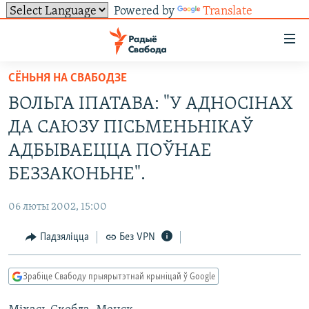
Powered by
Translate
Лінкі
ўнівэрсальнага
доступу
СЁНЬНЯ НА СВАБОДЗЕ
НАВІНЫ
Перайсьці
ВОЛЬГА ІПАТАВА: "У АДНОСІНАХ
да
ТОЛЬКІ НА СВАБОДЗЕ
УСЕ НАВІНЫ
ДА САЮЗУ ПІСЬМЕНЬНІКАЎ
галоўнага
СУВЯЗЬ
ВІДЭА І ФОТА
ТЭСТЫ
зьместу
АДБЫВАЕЦЦА ПОЎНАЕ
Перайсьці
ПАДПІСАЦЦА
ЛЮДЗІ
БЛОГІ
АБЫСЬЦІ БЛЯКАВАНЬНЕ
БЕЗЗАКОНЬНЕ".
да
ПАЛІТЫКА
ГІСТОРЫЯ НА СВАБОДЗЕ
ПАДЗЯЛІЦЦА ІНФАРМАЦЫЯЙ
RSS
галоўнай
САЧЫЦЕ ЗА АБНАЎЛЕНЬНЯМІ
06 люты 2002, 15:00
навігацыі
ЭКАНОМІКА
ПАДКАСТЫ
ПАДКАСТЫ
Перайсьці
Падзяліцца
Без VPN
ВАЙНА
КНІГІ
FACEBOOK
да
БЕЛАРУСЫ НА ВАЙНЕ
АЎДЫЁКНІГІ
TWITTER
пошуку
Зрабіце Свабоду прыярытэтнай крыніцай ў Google
ПАЛІТВЯЗЬНІ
PREMIUM
Усе сайты РС/РСЭ