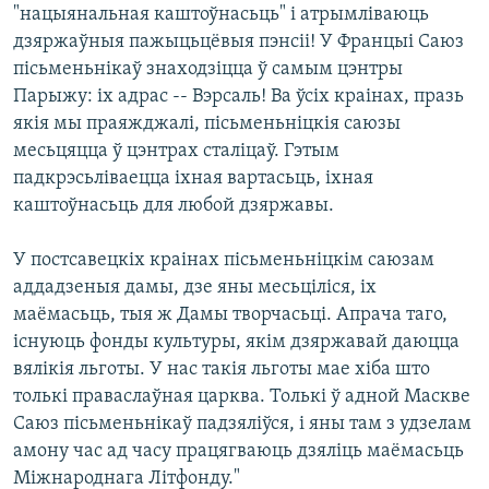
"нацыянальная каштоўнасьць" і атрымліваюць
дзяржаўныя пажыцьцёвыя пэнсіі! У Францыі Саюз
пісьменьнікаў знаходзіцца ў самым цэнтры
Парыжу: іх адрас -- Вэрсаль! Ва ўсіх краінах, празь
якія мы праяжджалі, пісьменьніцкія саюзы
месьцяцца ў цэнтрах сталіцаў. Гэтым
падкрэсьліваецца іхная вартасьць, іхная
каштоўнасьць для любой дзяржавы.
У постсавецкіх краінах пісьменьніцкім саюзам
аддадзеныя дамы, дзе яны месьціліся, іх
маёмасьць, тыя ж Дамы творчасьці. Апрача таго,
існуюць фонды культуры, якім дзяржавай даюцца
вялікія льготы. У нас такія льготы мае хіба што
толькі праваслаўная царква. Толькі ў адной Маскве
Саюз пісьменьнікаў падзяліўся, і яны там з удзелам
амону час ад часу працягваюць дзяліць маёмасьць
Міжнароднага Літфонду."