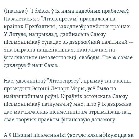
(Іпатава:) "І блізка ў іх няма падобных праблемаў.
Пазалетась я з "Літэкспрэсам" праехалася па
краінах Прыбалтыкі, заходнеэўрапейскіх краінах.
У Летуве, напрыклад, дзейнасьць Саюзу
пісьменьнікаў супадае зь дзяржаўнай палітыкай --
яна выразна нацыянальная, накіраваная на
ўсталяваньне незалежнасьці, свабоды. Тое ж самае
дэкляруе й наш Саюз.
Нас, удзельнікаў "Літэкспрэсу", прымаў тагачасны
прэзыдэнт Эстоніі Ленарт Мэры, усё было на
найвышэйшым роўні. Кіраўнік эстонскага Саюзу
пісьменьнікаў патлумачыў мне, што ў іх дзяржава
дае магчымасьць пісьменьнікам атрымліваць пад
свае творчыя праекты фінансавую дапамогу.
А ў Швэцыі пісьменьнікі ўвогуле клясыфікуюцца як