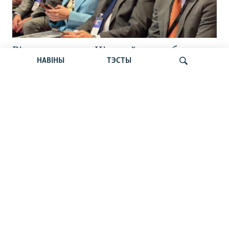
Відэарэпартаж: Ціханоўская сабрала
НАВІНЫ
ТЭСТЫ
апазыцыю, каб абмеркаваць плян
прыходу да ўлады
Шукаць