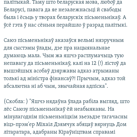
палітыкай. Таму што беларуская мова, любоў да
Беларусі, павага да яе незалежнасьці й свабоды
была і ёсьць у творах беларускіх пісьменьнікаў. А
ўсё гэта ў нас сёньня перайшло ў разрад палітыкі.
Саюз пісьменьнікаў аказаўся вельмі нязручным
для сыстэмы ўлады, дзе пра нацыянальнае
думаюць мала. Чым жа яшчэ растлумачыць тую
непавагу да пісьменьнікаў, калі на 12 (!) лістоў да
вышэйшых асобаў дзяржавы адказ атрыманы
толькі ад міністра фінансаў?! Прычым, адказ той
абсалютна ні аб чым, звычайная адпіска".
(Скобла: ) "Яшчэ нядаўна ўлада рабіла выгляд, што
лёс Саюзу пісьменьнікаў ёй неабыякавы. На
мінулагоднім пісьменьніцкім зьезьдзе тагачасны
віцэ-прэм'ер Міхаіл Дзямчук абяцаў вярнуць Дом
літаратара, адабраны Кіраўніцтвам справамі