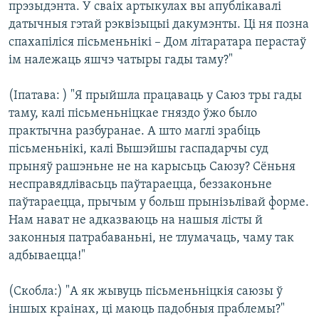
прэзыдэнта. У сваіх артыкулах вы апублікавалі
датычныя гэтай рэквізыцыі дакумэнты. Ці ня позна
спахапіліся пісьменьнікі – Дом літаратара перастаў
ім належаць яшчэ чатыры гады таму?"
(Іпатава: ) "Я прыйшла працаваць у Саюз тры гады
таму, калі пісьменьніцкае гняздо ўжо было
практычна разбуранае. А што маглі зрабіць
пісьменьнікі, калі Вышэйшы гаспадарчы суд
прыняў рашэньне не на карысьць Саюзу? Сёньня
несправядлівасьць паўтараецца, беззаконьне
паўтараецца, прычым у больш прынізьлівай форме.
Нам нават не адказваюць на нашыя лісты й
законныя патрабаваньні, не тлумачаць, чаму так
адбываецца!"
(Скобла:) "А як жывуць пісьменьніцкія саюзы ў
іншых краінах, ці маюць падобныя праблемы?"