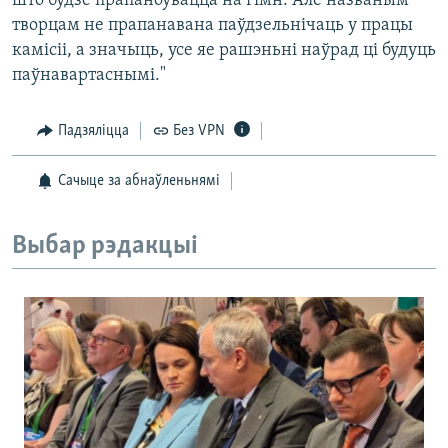
што будзе прапаноўвацца на гімн. Але названым
творцам не прапанавана паўдзельнічаць у працы
камісіі, а значыць, усе яе рашэньні наўрад ці будуць
паўнавартаснымі."
Падзяліцца
Без VPN
Сачыце за абнаўленьнямі
Выбар рэдакцыі