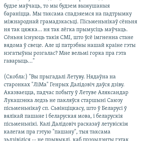
будзе маўчаць, то мы будзем вымушаныя
бараніцца. Мы таксама спадзяемся на падтрымку
міжнароднай грамадзкасьці. Пісьменьнікаў сёньня
ня так цяжка... ня так лёгка прымусіць маўчаць.
Сёньня існуюць такія СМІ, што ўсё імгненна стане
вядома ў свеце. Але ці патрэбны нашай краіне гэты
нэгатыўны розгалас? Мне вельмі горка пра гэта
гаварыць..."
(Скобла:) "Вы прыгадалі Летуву. Нядаўна на
старонках "ЛіМа" Генрых Далідовіч даўся дзіву.
Аказваецца, падчас побыту ў Летуве Аляксандар
Лукашэнка ледзь не пакляўся старшыні Саюзу
пісьменьнікаў сп. Сьвінціцкасу, што ў Беларусі ў
вялікай пашане і беларуская мова, і беларускія
пісьменьнікі. Калі Далідовіч расказаў летувіскім
калегам пра гэтую "пашану", тыя таксама
зьдзівіліся -- не прывыклі, каб прэзыдэнты гэтак