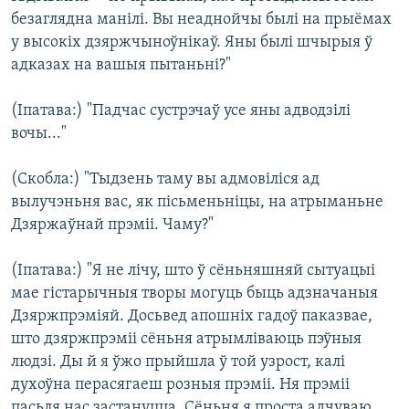
безаглядна манілі. Вы неаднойчы былі на прыёмах
у высокіх дзяржчыноўнікаў. Яны былі шчырыя ў
адказах на вашыя пытаньні?"
(Іпатава:) "Падчас сустрэчаў усе яны адводзілі
вочы..."
(Скобла:) "Тыдзень таму вы адмовіліся ад
вылучэньня вас, як пісьменьніцы, на атрыманьне
Дзяржаўнай прэміі. Чаму?"
(Іпатава:) "Я не лічу, што ў сёньняшняй сытуацыі
мае гістарычныя творы могуць быць адзначаныя
Дзяржпрэміяй. Досьвед апошніх гадоў паказвае,
што дзяржпрэміі сёньня атрымліваюць пэўныя
людзі. Ды й я ўжо прыйшла ў той узрост, калі
духоўна перасягаеш розныя прэміі. Ня прэміі
пасьля нас застануцца. Сёньня я проста адчуваю