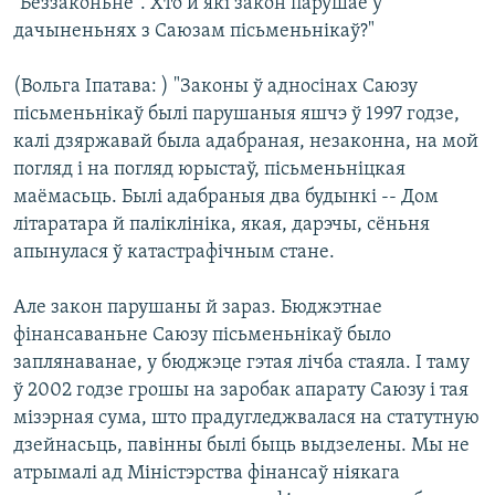
"Беззаконьне". Хто й які закон парушае ў
дачыненьнях з Саюзам пісьменьнікаў?"
(Вольга Іпатава: ) "Законы ў адносінах Саюзу
пісьменьнікаў былі парушаныя яшчэ ў 1997 годзе,
калі дзяржавай была адабраная, незаконна, на мой
погляд і на погляд юрыстаў, пісьменьніцкая
маёмасьць. Былі адабраныя два будынкі -- Дом
літаратара й паліклініка, якая, дарэчы, сёньня
апынулася ў катастрафічным стане.
Але закон парушаны й зараз. Бюджэтнае
фінансаваньне Саюзу пісьменьнікаў было
заплянаванае, у бюджэце гэтая лічба стаяла. І таму
ў 2002 годзе грошы на заробак апарату Саюзу і тая
мізэрная сума, што прадугледжвалася на статутную
дзейнасьць, павінны былі быць выдзелены. Мы не
атрымалі ад Міністэрства фінансаў ніякага