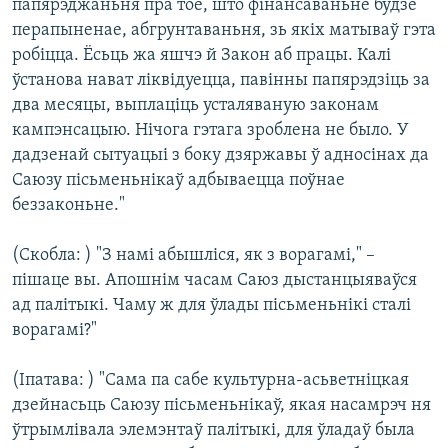
папярэджаньня пра тое, што фінансаваньне будзе
перапыненае, абгрунтаваньня, зь якіх матываў гэта
робіцца. Ёсьць жа яшчэ й Закон аб працы. Калі
ўстанова нават ліквідуецца, павінны папярэдзіць за
два месяцы, выплаціць усталяваную законам
кампэнсацыю. Нічога гэтага зроблена не было. У
дадзенай сытуацыі з боку дзяржавы ў адносінах да
Саюзу пісьменьнікаў адбываецца поўнае
беззаконьне."
(Скобла: ) "З намі абышліся, як з ворагамі," –
пішаце вы. Апошнім часам Саюз дыстанцыяваўся
ад палітыкі. Чаму ж для ўлады пісьменьнікі сталі
ворагамі?"
(Іпатава: ) "Сама па сабе культурна-асьветніцкая
дзейнасьць Саюзу пісьменьнікаў, якая насамрэч ня
ўтрымлівала элемэнтаў палітыкі, для ўладаў была