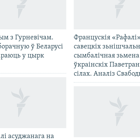
ым з Гурневічам.
Францускія «Рафалі»
борачную ў Беларусі
савецкіх зьнішчаль
араюць у цырк
сымбалічная зьмена
ўкраінскіх Паветра
сілах. Аналіз Свабо
лі асуджанага на