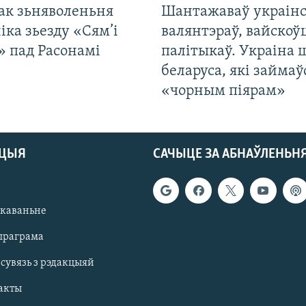
ак зьняволеньня
Шантажаваў украінс
іка зьезду «Сям’і
валянтэраў, вайскоў
» пад Расонамі
палітыкаў. Украіна 
беларуса, які займаў
«чорным піярам»
АЦЫЯ
САЧЫЦЕ ЗА АБНАЎЛЕНЬН
якаваньне
праграма
 сувязь з рэдакцыяй
акты