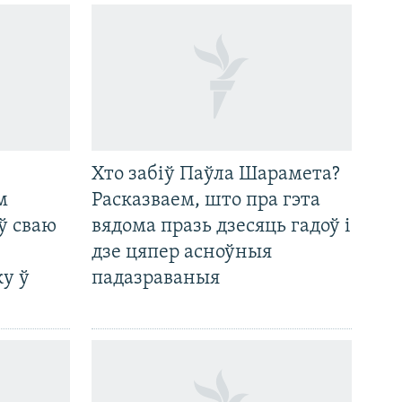
Хто забіў Паўла Шарамета?
м
Расказваем, што пра гэта
ў сваю
вядома празь дзесяць гадоў і
дзе цяпер асноўныя
у ў
падазраваныя