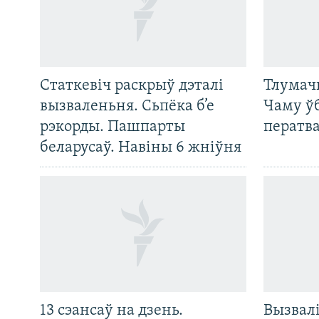
Статкевіч раскрыў дэталі
Тлумач
вызваленьня. Сьпёка б’е
Чаму ў
рэкорды. Пашпарты
ператв
беларусаў. Навіны 6 жніўня
13 сэансаў на дзень.
Вызвалі