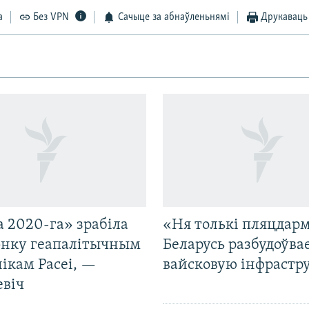
а
Без VPN
Сачыце за абнаўленьнямі
Друкаваць
 2020-га» зрабіла
«Ня толькі пляцдарм
нку геапалітычным
Беларусь разбудоўва
ікам Расеі, —
вайсковую інфрастр
евіч