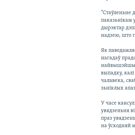
“Стаўленьне 
паказьнікам у
дырэктар дэп
надзею, што г
Як паведамляе
нагадаў прад
найвышэйшым 
выпадку, калі
чалавека, сва
зьніклых апа
У часе кансул
увядзеньня ві
праз увядзень
на ўсходняй