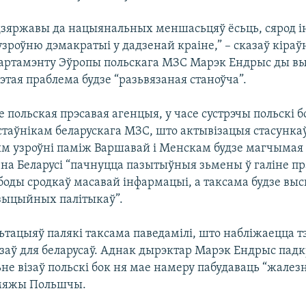
дзяржавы да нацыянальных меншасьцяў ёсьць, сярод і
зроўню дэмакратыі у дадзенай краіне,” – сказаў кіраўн
артамэнту Эўропы польскага МЗС Марэк Ендрыс ды в
этая праблема будзе “разьвязаная станоўча”.
 польская прэсавая агенцыя, у часе сустрэчы польскі 
стаўнікам беларускага МЗС, што актывізацыя стасунка
узроўні паміж Варшавай і Менскам будзе магчымая т
 на Беларусі “пачнуцца пазытыўныя зьмены ў галіне пр
боды сродкаў масавай інфармацыі, а таксама будзе выс
зыцыйных палітыкаў”.
ьтацыяў палякі таксама паведамілі, што набліжаецца т
заў для беларусаў. Аднак дырэктар Марэк Ендрыс падк
не візаў польскі бок ня мае намеру пабудаваць “жалез
 мяжы Польшчы.