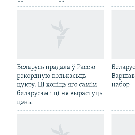
Беларусь прадала ў Расею
Беларус
рэкордную колькасьць
Варшав
цукру. Ці хопіць яго самім
набор
беларусам і ці ня вырастуць
цэны