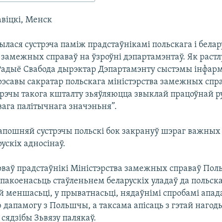
авіцкі, Менск
лася сустрэча паміж прадстаўнікамі польскага і белар
ў замежных справаў на ўзроўні дэпартамэнтаў. Як раст
Радыё Свабода дырэктар Дэпартамэнту сыстэмы інфарм
рэсавы сакратар польскага міністэрства замежных спра
трэчы такога кшталту зьяўляюцца звыклай працоўнай ру
вага палітычнага значэньня”.
 апошняй сустрэчы польскі бок закрануў шэраг важных
ускіх адносінаў.
оваў прадстаўнікі Міністэрства замежных справаў По
епакоенасьць стаўленьнем беларускіх уладаў да польск
 меншасьці, у прыватнасьці, нядаўнімі спробамі апад
 дапамогу з Польшчы, а таксама апісаць з гэтай наго
сядзібы Зьвязу палякаў.