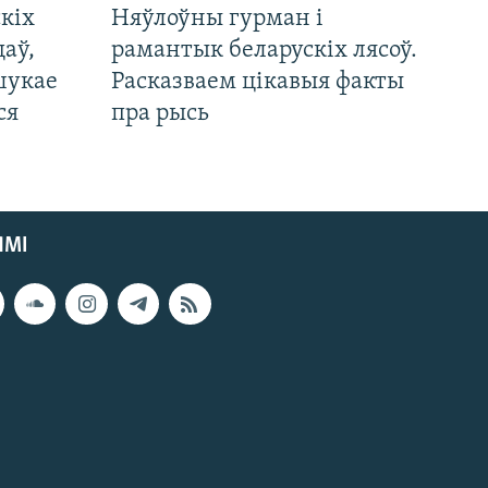
кіх
Няўлоўны гурман і
цаў,
рамантык беларускіх лясоў.
шукае
Расказваем цікавыя факты
ся
пра рысь
ЯМІ