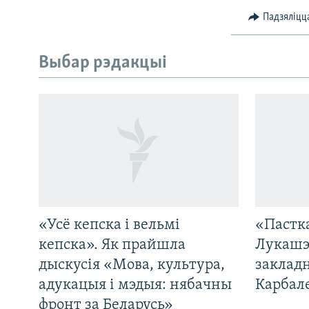
Падзяліцц
Выбар рэдакцыі
«Усё кепска і вельмі
«Пастка
кепска». Як прайшла
Лукашэ
дыскусія «Мова, культура,
закладн
адукацыя і мэдыя: нябачны
Карбал
фронт за Беларусь»