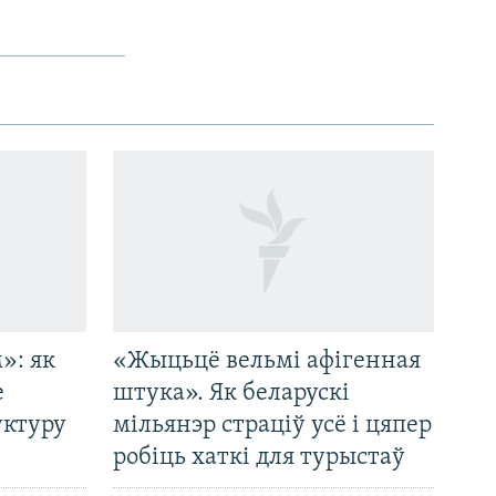
»: як
«Жыцьцё вельмі афігенная
е
штука». Як беларускі
уктуру
мільянэр страціў усё і цяпер
робіць хаткі для турыстаў