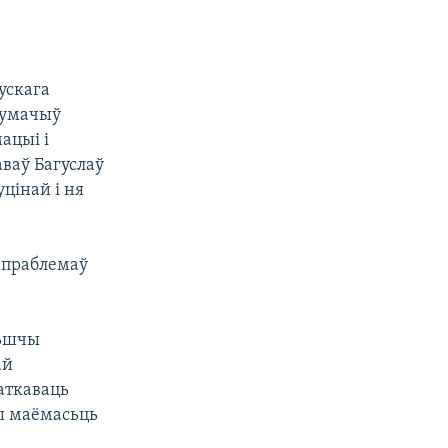
ускага
лумачыў
ацыі і
ваў Багуслаў
цінай і ня
 праблемаў
льшчы
ай
аткаваць
ды маёмасьць