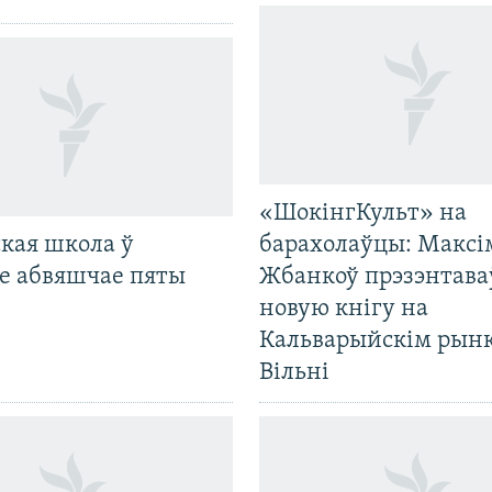
«ШокінгКульт» на
кая школа ў
барахолаўцы: Максі
е абвяшчае пяты
Жбанкоў прэзэнтава
новую кнігу на
Кальварыйскім рынк
Вільні