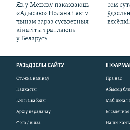
Як у Менску паказваюць
сем сут
«Адысэю» Нолана і якім
ўдзельн
чынам зараз сусьветныя
вясёлкі
кінагіты трапляюць
у Беларусь
РАЗЬДЗЕЛЫ САЙТУ
ІНФАРМ
Стужка навінаў
Пра нас
Падкасты
Абысьці бл
Кнігі Свабоды
Мабільная 
Архіў перадачаў
Бясьпечная
Фота / відэа
Нашы кант