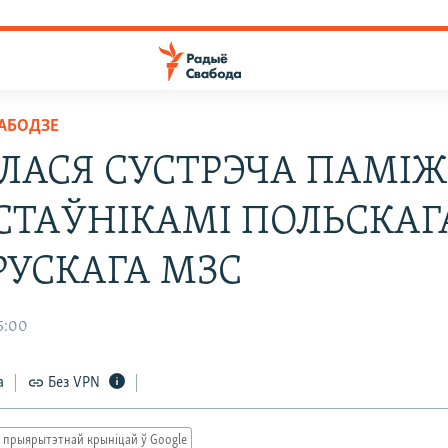
ВАБОДЗЕ
ЛАСЯ СУСТРЭЧА ПАМІЖ
СТАЎНІКАМІ ПОЛЬСКАГА
РУСКАГА МЗС
5:00
а
Без VPN
 прыярытэтнай крыніцай ў Google