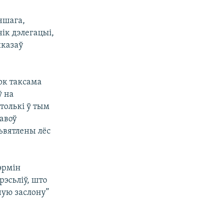
ншага,
ік дэлегацыі,
ыказаў
бок таксама
ў на
олькі ў тым
авоў
ьвятлены лёс
эрмін
рэсьліў, што
ную заслону”