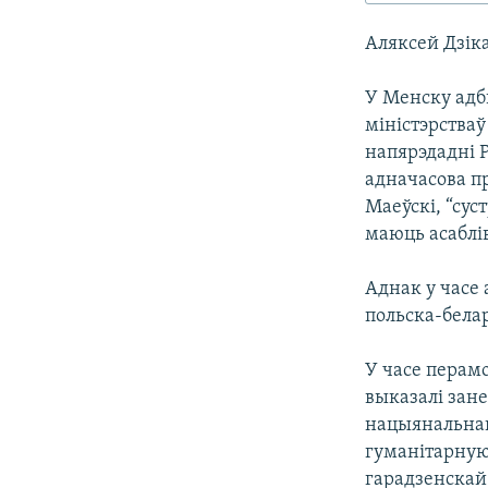
КАЛЯНДАР
НА ХВАЛЯХ СВАБОДЫ
Аляксей Дзік
У Менску адбы
міністэрства
напярэдадні 
адначасова п
Маеўскі, “сус
маюць асаблі
Аднак у часе
польска-белар
У часе перам
выказалі зан
нацыянальнай
гуманітарную
гарадзенскай 