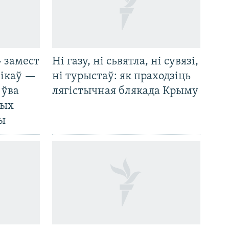
 замест
Ні газу, ні сьвятла, ні сувязі,
нікаў —
ні турыстаў: як праходзіць
 ўва
лягістычная блякада Крыму
ных
ды