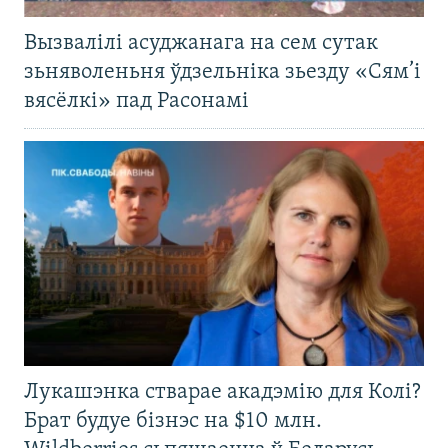
Вызвалілі асуджанага на сем сутак
зьняволеньня ўдзельніка зьезду «Сям’і
вясёлкі» пад Расонамі
Лукашэнка стварае акадэмію для Колі?
Брат будуе бізнэс на $10 млн.