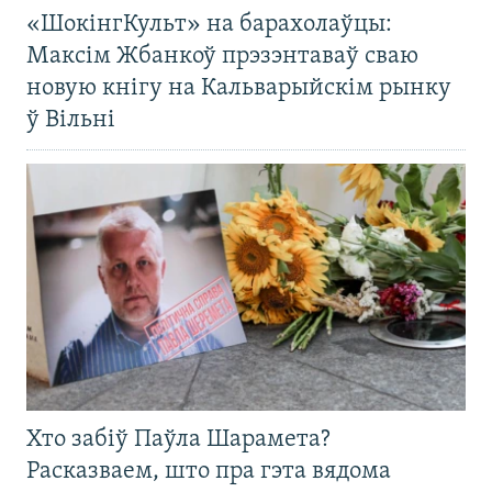
«ШокінгКульт» на барахолаўцы:
Максім Жбанкоў прэзэнтаваў сваю
новую кнігу на Кальварыйскім рынку
ў Вільні
Хто забіў Паўла Шарамета?
Расказваем, што пра гэта вядома