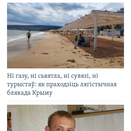
Ні газу, ні сьвятла, ні сувязі, ні
турыстаў: як праходзіць лягістычная
блякада Крыму