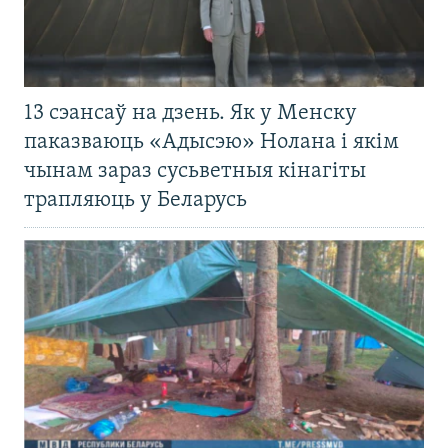
13 сэансаў на дзень. Як у Менску
паказваюць «Адысэю» Нолана і якім
чынам зараз сусьветныя кінагіты
трапляюць у Беларусь