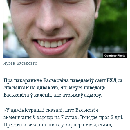
КУЛЬТУРА
МОВА
КАЛЯНДАР
НА ХВАЛЯХ СВАБОДЫ
Яўген Васьковіч
Пра пакараньне Васьковіча паведаміў сайт БХД са
спасылкай на адваката, які меўся наведаць
Васьковіча ў калёніі, але атрымаў адмову.
«У адміністрацыі сказалі, што Васьковіч
зьмешчаны ў карцэр на 7 сутак. Выйдзе праз 3 дні.
Прычына зьмяшчэньня ў карцэр невядомая», —