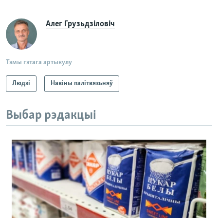
Алег Грузьдзіловіч
Тэмы гэтага артыкулу
Людзі
Навіны палітвязьняў
Выбар рэдакцыі