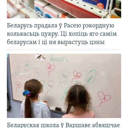
Беларусь прадала ў Расею рэкордную
колькасьць цукру. Ці хопіць яго самім
беларусам і ці ня вырастуць цэны
Беларуская школа ў Варшаве абвяшчае