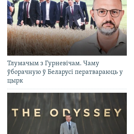
Тлумачым з Гурневічам. Чаму
ўборачную ў Беларусі ператвараюць у
цырк