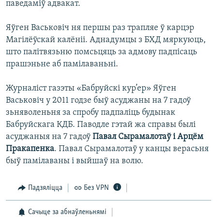
паведаміў адвакат.
Яўген Васьковіч ня першы раз трапляе ў карцэр
Магілёўскай калёніі. Аднадумцы з БХД мяркуюць,
што палітвязьню помсьцяць за адмову падпісаць
прашэньне аб памілаваньні.
Журналіст газэты «Бабруйскі кур’ер» Яўген
Васьковіч у 2011 годзе быў асуджаны на 7 гадоў
зьняволеньня за спробу падпаліць будынак
Бабруйскага КДБ. Паводле гэтай жа справы былі
асуджаныя на 7 гадоў
Павал Сырамалотаў і Арцём
Пракапенка
. Павал Сырамалотаў у канцы верасьня
быў памілаваны і выйшаў на волю.
Падзяліцца
Без VPN
Сачыце за абнаўленьнямі