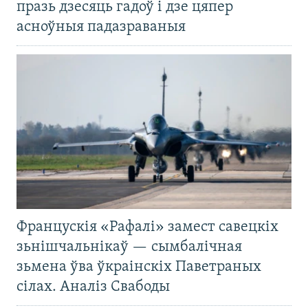
празь дзесяць гадоў і дзе цяпер
асноўныя падазраваныя
Францускія «Рафалі» замест савецкіх
зьнішчальнікаў — сымбалічная
зьмена ўва ўкраінскіх Паветраных
сілах. Аналіз Свабоды