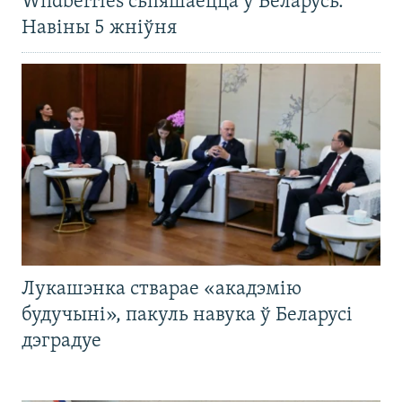
Wildberries сьпяшаецца ў Беларусь.
Навіны 5 жніўня
Лукашэнка стварае «акадэмію
будучыні», пакуль навука ў Беларусі
дэградуе