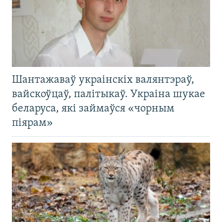
Шантажаваў украінскіх валянтэраў,
вайскоўцаў, палітыкаў. Украіна шукае
беларуса, які займаўся «чорным
піярам»