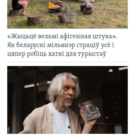
«Жыцьцё вельмі афігенная штука».
Як беларускі мільянэр страціў усё і
цяпер робіць хаткі для турыстаў