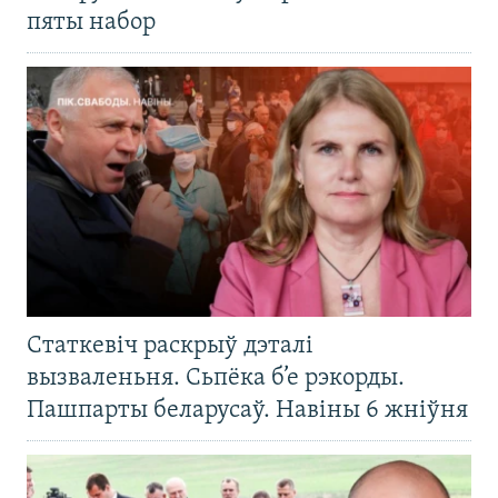
пяты набор
Статкевіч раскрыў дэталі
вызваленьня. Сьпёка б’е рэкорды.
Пашпарты беларусаў. Навіны 6 жніўня