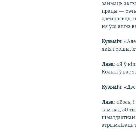
займаць акты
працы — рэчы
дзейнасьць, 
ня ўсе яшчэ в
Кузьміч
: «Ал
якія грошы, 
Лява
: «Я ў к
Колькі ў вас 
Кузьміч
: «Дз
Лява
: «Вось, 
там пад 50 ты
шматдзетнай с
атрымліваць 