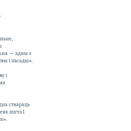
у
аньне,
ы
ньня — адны з
твы і пасады».
у і
яма
одна ствараць
еяк яшчэ.І
а».