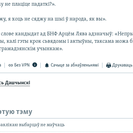
му не плаціце падаткі?».
жу, я хоць не сяджу на шыі ў народа, як вы».
слове кандыдат ад БНФ Арцём Лява адзначыў: «Непры
ы, калі гэты крок сьвядомы і актыўны, таксама можа 
грамадзянскім учынкам».
а
Без VPN
Сачыце за абнаўленьнямі
Друкаваць
сь Дашчынскі
этую тэму
 заклікаю выбарцаў не маўчаць