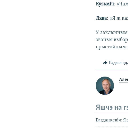
Кузьміч
: «Ча
Лява
: «Я ж ка
У заключным 
званыя выбар
прыстойным 
Падзяліцц
Але
Яшчэ на г
Багданкевіч: Я