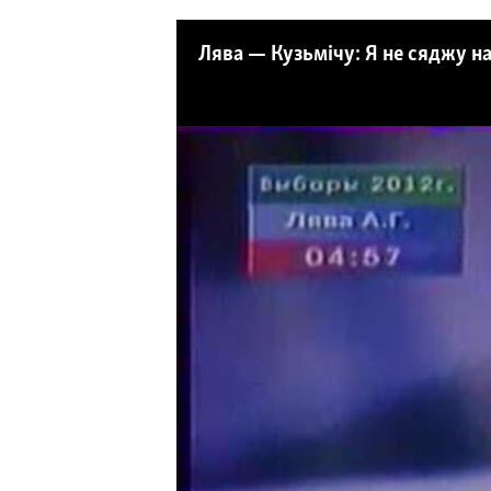
КАЛЯНДАР
НА ХВАЛЯХ СВАБОДЫ
Лява — Кузьмічу: Я не сяджу на