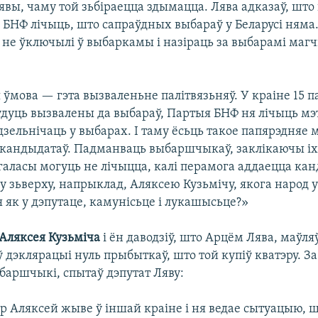
явы, чаму той зьбіраецца здымацца. Лява адказаў, што
 БНФ лічыць, што сапраўдных выбараў у Беларусі ням
і не ўключылі ў выбаркамы і назіраць за выбарамі маг
 ўмова — гэта вызваленьне палітвязьняў. У краіне 15 па
будуць вызвалены да выбараў, Партыя БНФ ня лічыць мэ
зельнічаць у выбарах. І таму ёсьць такое папярэдняе
 кандыдатаў. Падманваць выбаршчыкаў, заклікаючы і
 галасы могуць не лічыцца, калі перамога аддаецца кан
 зьверху, напрыклад, Аляксею Кузьмічу, якога народ 
я як у дэпутаце, камунісьце і лукашысьце?»
Аляксея Кузьміча
і ён даводзіў, што Арцём Лява, маўляў
 ў дэклярацыі нуль прыбыткаў, што той купіў кватэру. З
баршчыкі, спытаў дэпутат Ляву:
р Аляксей жыве ў іншай краіне і ня ведае сытуацыю, ш