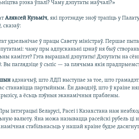
ніцтва рэзка ўпалі? Чаму дэпутаты маўчалі?»
ат
Аляксей Кузьміч
, які прэтэндуе зноў трапіць у Палат
, сказаў:
ат удзельнічае ў працы Савету міністраў. Першае пыт
эпутатамі: чаму пры адпусканьні цэнаў ня быў створан
ны камітэт? Гэта вырашалі дэпутаты! Дэпутаты на сё
. Вы паглядзіце ў сьпіс — за плячыма якія прадпрыемс
ушын
адзначыў, што ЛДП выступае за тое, што грамадзтв
с станавіцца партыйным. Ён даводзіў, што ў краіне н
крызісу, а ёсьць пэўныя эканамічныя праблемы.
«Пры інтэграцыі Беларусі, Расеі і Казахстана нам неабх
ную валюту. Яна можа называцца расейскі рубель ці н
намічная стабільнасьць у нашай краіне будзе дасягнут