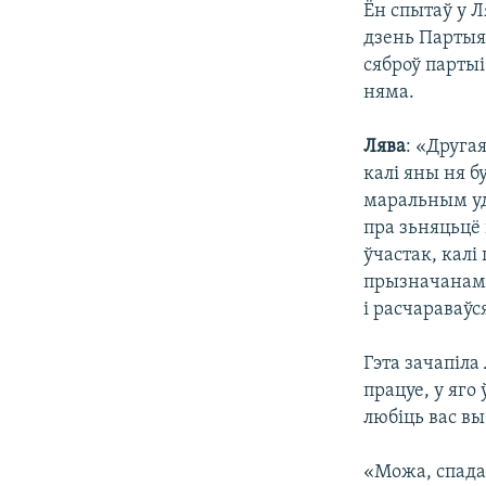
Ён спытаў у Л
дзень Партыя
сяброў парты
няма.
Лява
: «Другая
калі яны ня 
маральным уд
пра зьняцьцё
ўчастак, калі
прызначанаму
і расчараваўс
Гэта зачапіла
працуе, у яго
любіць вас вы
«Можа, спада