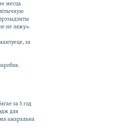
ае месца
алітычную
 прэзыдэнты
пе не ляжу».
мантуеце, за
заробак.
ягае за 5 год
эдж для
ама амаральна