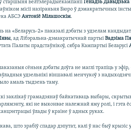
іў старшыня Белтэлерадыёкампаніі
Генадзь Давыдзька
раўніком місіі назіраньня Бюро ў дэмакратычных інсты
ека АБСЭ
Антоніё Мілашоскім
.
ь на «Беларусь-2» паказалі дэбаты з удзелам кандыдат
Лявы
, ад Лібэральна-дэмакратычнай партыі
Вадзіма П
тата Палаты прадстаўнікоў, сябра Кампартыі Беларусі
паказаныя сёньня дэбаты доўга не маглі трапіць у эфір
праўладныя удзельнікі віншавалі менчукоў з надыходзя
было амаль тыдзень таму.
 які заклікаў грамадзянаў байкатаваць выбары, скрыты
рлямэнту, які не выконвае належнай яму ролі, і гэта ё
канцэнтрацыі ўлады ў краіне ў адных руках.
кава, што зрабіў спадар дэпутат, калі ў нас быў крызіс у