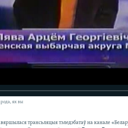
рода, як вы
авяршылася трансьляцыя тэледэбатаў на канале «Белар