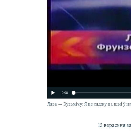
0:00
Лява — Кузьмічу: Я не сяджу на шыі ў на
13 верасьня з