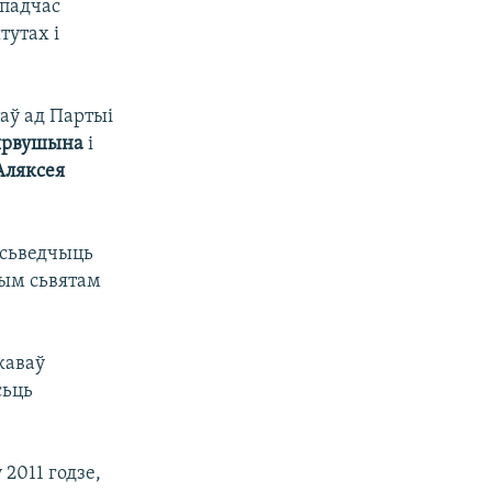
падчас
тутах і
аў ад Партыі
ярвушына
і
Аляксея
, сьведчыць
чым сьвятам
каваў
сьць
 2011 годзе,