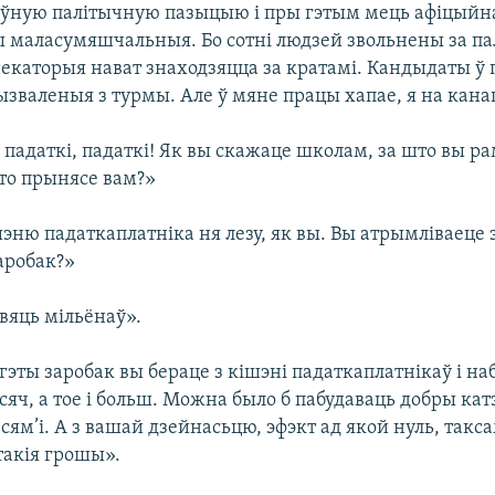
ўную палітычную пазыцыю і пры гэтым мець афіцыйн
 маласумяшчальныя. Бо сотні людзей звольнены за п
некаторыя нават знаходзяцца за кратамі. Кандыдаты ў
ызваленыя з турмы. Але ў мяне працы хапае, я на кана
е падаткі, падаткі! Як вы скажаце школам, за што вы ра
хто прынясе вам?»
ішэню падаткаплатніка ня лезу, як вы. Вы атрымліваеце 
заробак?»
евяць мільёнаў».
і гэты заробак вы бераце з кішэні падаткаплатнікаў і наб
сяч, а тое і больш. Можна было б пабудаваць добры кат
ям’і. А з вашай дзейнасьцю, эфэкт ад якой нуль, такс
такія грошы».