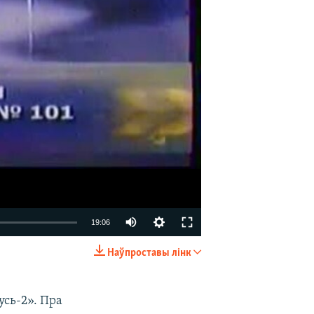
19:06
Наўпроставы лінк
EMBED
SHARE
усь-2». Пра