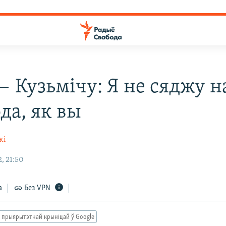
— Кузьмічу: Я не сяджу н
да, як вы
кі
, 21:50
а
Без VPN
 прыярытэтнай крыніцай ў Google