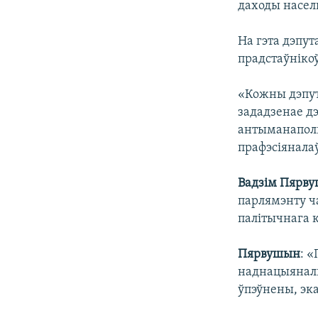
даходы насель
На гэта дэпут
прадстаўнікоў
«Кожны дэпут
зададзенае д
антыманаполь
прафэсіяналаў
Вадзім Пярв
парлямэнту ча
палітычнага 
Пярвушын
: 
наднацыяналь
ўпэўнены, эка