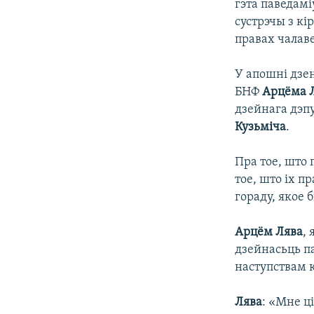
гэта паведам
сустрэчы з кі
правах чалав
У апошні дзен
БНФ
Арцёма 
дзейнага дэпу
Кузьміча
.
Пра тое, што 
тое, што іх 
гораду, якое 
Арцём Лява
,
дзейнасьць па
наступствам 
Лява
: «Мне ці