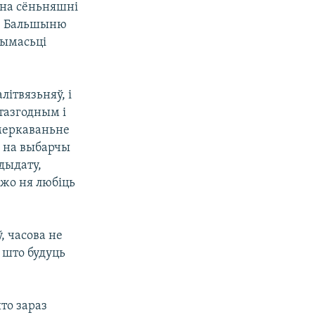
 на сёньняшні
а. Бальшыню
чымасьці
літвязьняў, і
тазгодным і
 меркаваньне
х на выбарчы
дыдату,
ужо ня любіць
, часова не
а што будуць
то зараз