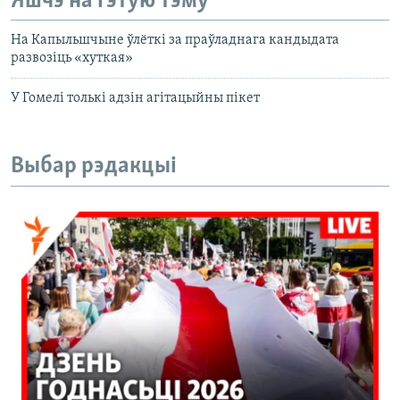
Яшчэ на гэтую тэму
На Капыльшчыне ўлёткі за праўладнага кандыдата
развозіць «хуткая»
У Гомелі толькі адзін агітацыйны пікет
Выбар рэдакцыі