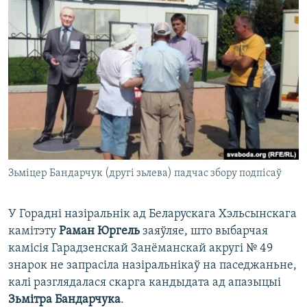
КУЛЬТУРА
МОВА
КАЛЯНДАР
НА ХВАЛЯХ СВАБОДЫ
Зьміцер Бандарчук (другі зьлева) падчас збору подпісаў
У Горадні назіральнік ад Беларускага Хэльсынскага
камітэту
Раман Юргель
заяўляе, што выбарчая
камісія Гарадзенскай Занёманскай акругі № 49
знарок не запрасіла назіральнікаў на паседжаньне,
калі разглядалася скарга кандыдата ад апазыцыі
Зьмітра Бандарчука
.