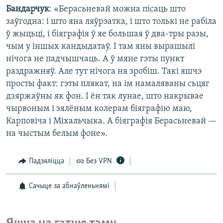
Бандарчук
: «Берасьневай можна пісаць што
заўгодна: і што яна ляўрэатка, і што толькі не рабіла
ў жыцьці, і біяграфія ў яе большая ў два-тры разы,
чым у іншых кандыдатаў. І там яны вырашылі
нічога не падчышчаць. А ў мяне гэты пункт
раздражняў. Але тут нічога ня зробіш. Такі яшчэ
просты факт: гэты плякат, на ім намаляваны сьцяг
дзяржаўны як фон. І ён так лунае, што накрывае
чырвоным і зялёным колерам біяграфію маю,
Карповіча і Міхальчыка. А біяграфія Берасьневай —
на чыстым белым фоне».
Падзяліцца
Без VPN
Сачыце за абнаўленьнямі