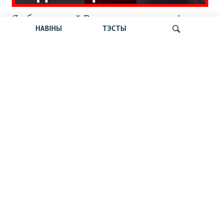
Як беларусы ў Варшаве адзначылі
НАВІНЫ
ТЭСТЫ
шостую гадавіну пратэстаў 2020-га.
Стрым Свабоды
Шукаць
Відэарэпартаж: Плян апазыцыі на
выпадак зьнікненьня рэжыму: што
чакае Беларусь?