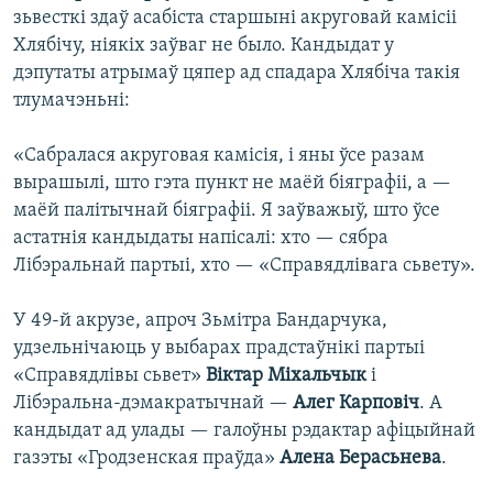
зьвесткі здаў асабіста старшыні акруговай камісіі
Хлябічу, ніякіх заўваг не было. Кандыдат у
дэпутаты атрымаў цяпер ад спадара Хлябіча такія
тлумачэньні:
«Сабралася акруговая камісія, і яны ўсе разам
вырашылі, што гэта пункт не маёй біяграфіі, а —
маёй палітычнай біяграфіі. Я заўважыў, што ўсе
астатнія кандыдаты напісалі: хто — сябра
Лібэральнай партыі, хто — «Справядлівага сьвету».
У 49-й акрузе, апроч Зьмітра Бандарчука,
удзельнічаюць у выбарах прадстаўнікі партыі
«Справядлівы сьвет»
Віктар Міхальчык
і
Лібэральна-дэмакратычнай —
Алег Карповіч
. А
кандыдат ад улады — галоўны рэдактар афіцыйнай
газэты «Гродзенская праўда»
Алена Берасьнева
.