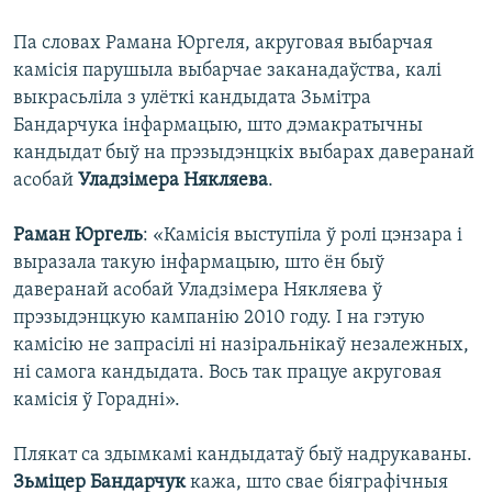
Па словах Рамана Юргеля, акруговая выбарчая
камісія парушыла выбарчае заканадаўства, калі
выкрасьліла з улёткі кандыдата Зьмітра
Бандарчука інфармацыю, што дэмакратычны
кандыдат быў на прэзыдэнцкіх выбарах даверанай
асобай
Уладзімера Някляева
.
Раман Юргель
: «Камісія выступіла ў ролі цэнзара і
выразала такую інфармацыю, што ён быў
даверанай асобай Уладзімера Някляева ў
прэзыдэнцкую кампанію 2010 году. І на гэтую
камісію не запрасілі ні назіральнікаў незалежных,
ні самога кандыдата. Вось так працуе акруговая
камісія ў Горадні».
Плякат са здымкамі кандыдатаў быў надрукаваны.
Зьміцер Бандарчук
кажа, што свае біяграфічныя