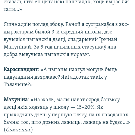
сказалі, што ён цыганскі нашчадак, хоць вырас бяз
таты…»
Яшчэ адзін погляд збоку. Раней я сустракаўся з экс-
дырэктарам былой 3-й сярэдняй школы, дзе
вучыліся цыганскія дзеці, спадарыняй Ірынай
Макунінай. За 9 год шчыльных стасункаў яна
добра вывучыла цыганскія норавы.
Карэспандэнт
: «А цыганы наагул могуць быць
падуладныя дзяржаве? Які адсотак такіх у
Талачыне?»
Макуніна
: «На жаль, малы нават сярод бацькоў,
дзеці якіх ходзяць у школу — 15–20%. Як
прыходзяць дзеці ў першую клясу, па іх паводзінах
бачна: тое, што дрэнна ляжыць, ляжаць ня будзе…»
(
Сьмяецца
.)