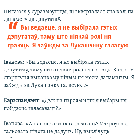
Пытаюся ў суразмоўніцы, ці зьвярталася яна калі па
дапамогу да дэпутатаў.
Вы ведаеце, я не выбірала гэтых
дэпутатаў, таму што ніякай ролі ня
граюць. Я заўжды за Лукашэнку галасую
Іванова
: «Вы ведаеце, я не выбірала гэтых
дэпутатаў, таму што ніякай ролі ня граюць. Калі сам
старшыня выканкаму нічым ня можа дапамагчы. Я
заўжды за Лукашэнку галасую…»
Карэспандэнт
: «Дык на парлямэнцкія выбары ня
пойдзеце галасаваць?»
Іванова
: «А навошта за іх галасаваць? Усё роўна ж
талковага нічога не дадуць. Ну, выклічуць —