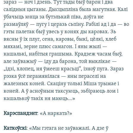
зараз — ноч і дзень. Тут тады быў барон і два
салідныя цыганы. Дысцыпліна была магутная. Калі
ўбачыць юнца за бутэлькай піва, доўга не
размаўляў — пугу і церазь сьпіну. Рабілі ад і да — во
гэты палетак быў увесь у конях ды каровах. Зь
вясны ў іх плуг, сена, каровы, быкі, цёлкі, хлеб
мяхамі, зерне плюс самагон. І яны жылі —
кашалькі, набітыя грашыма. Крадзеж часам быў,
але заўважыў — іду да барона, той выклікае —
„ідзі, хлопец, ня ўмееш красьці“, ізноў пуга. Зараз
рэзка ўсё перамянілася — яны пераселі на
жалезных коней. Скаціну толькі Міша трымае і
коней. А ў асноўным таксуюць, зьбіраюць лом і
кашалькоў такіх ня маюць…»
Карэспандэнт
: «А нарката?»
Каткоўскі
: «Мы гэтага не заўважалі. А дзе ў