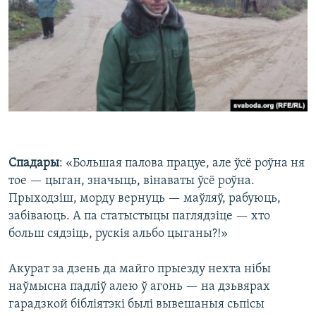
Спадары
: «Большая палова працуе, але ўсё роўна ня
тое — цыган, значыць, вінаваты ўсё роўна.
Прыходзіш, морду вернуць — маўляў, рабуюць,
забіваюць. А па статыстыцы паглядзіце — хто
больш сядзіць, рускія альбо цыганы?!»
Акурат за дзень да майго прыезду нехта нібы
наўмысна падліў алею ў агонь — на дзьвярах
гарадзкой бібліятэкі былі вывешаныя сьпісы