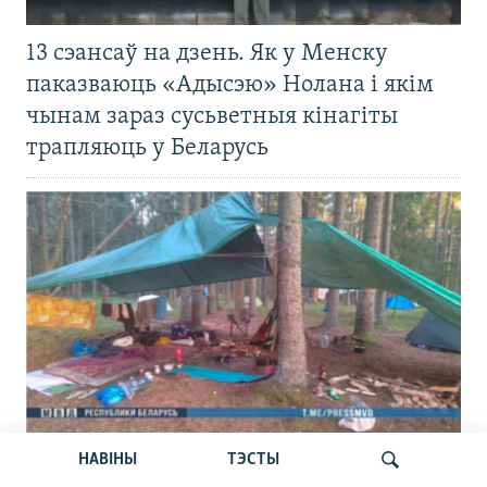
13 сэансаў на дзень. Як у Менску
паказваюць «Адысэю» Нолана і якім
чынам зараз сусьветныя кінагіты
трапляюць у Беларусь
НАВІНЫ
ТЭСТЫ
Вызвалілі асуджанага на сем сутак