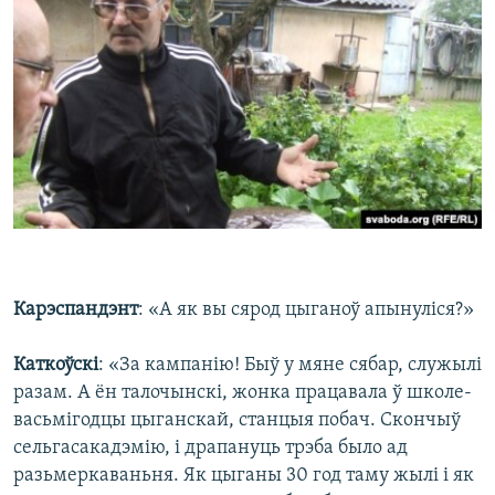
Карэспандэнт
: «А як вы сярод цыганоў апынуліся?»
Каткоўскі
: «За кампанію! Быў у мяне сябар, служылі
разам. А ён талочынскі, жонка працавала ў школе-
васьмігодцы цыганскай, станцыя побач. Скончыў
сельгасакадэмію, і драпануць трэба было ад
разьмеркаваньня. Як цыганы 30 год таму жылі і як