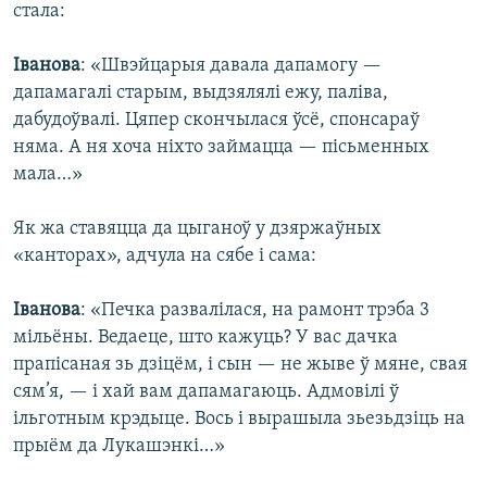
стала:
Іванова
: «Швэйцарыя давала дапамогу —
дапамагалі старым, выдзялялі ежу, паліва,
дабудоўвалі. Цяпер скончылася ўсё, спонсараў
няма. А ня хоча ніхто займацца — пісьменных
мала…»
Як жа ставяцца да цыганоў у дзяржаўных
«канторах», адчула на сябе і сама:
Іванова
: «Печка развалілася, на рамонт трэба 3
мільёны. Ведаеце, што кажуць? У вас дачка
прапісаная зь дзіцём, і сын — не жыве ў мяне, свая
сям’я, — і хай вам дапамагаюць. Адмовілі ў
ільготным крэдыце. Вось і вырашыла зьезьдзіць на
прыём да Лукашэнкі…»