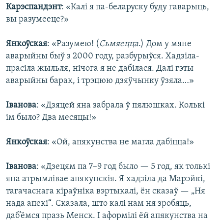
Карэспандэнт
: «Калі я па-беларуску буду гаварыць,
вы разумееце?»
Янкоўская
: «Разумею! (
Сьмяецца
.) Дом у мяне
аварыйны быў з 2000 году, разбурыўся. Хадзіла-
прасіла жыльля, нічога я не дабілася. Далі гэты
аварыйны барак, і трэцюю дзяўчынку ўзяла…»
Іванова
: «Дзяцей яна забрала ў пялюшках. Колькі
ім было? Два месяцы!»
Янкоўская
: «Ой, апякунства не магла дабіцца!»
Іванова
: «Дзецям па 7–9 год было — 5 год, як толькі
яна атрымлівае апякунскія. Я хадзіла да Марэйкі,
тагачаснага кіраўніка вэртыкалі, ён сказаў — „Ня
нада апекі“. Сказала, што калі нам ня зробяць,
даб’ёмся празь Менск. І аформілі ёй апякунства на