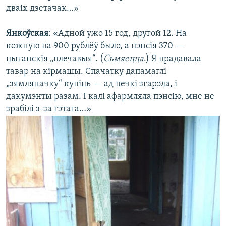
дваіх дзетачак…»
Янкоўская
: «Адной ужо 15 год, другой 12. На
кожную па 900 рублёў было, а пэнсія 370 —
цыганскія „плечавыя“. (
Сьмяецца
.) Я прадавала
тавар на кірмашы. Спачатку дапамаглі
„зямляначку“ купіць — ад печкі згарэла, і
дакумэнты разам. І калі афармляла пэнсію, мне не
зрабілі з-за гэтага…»