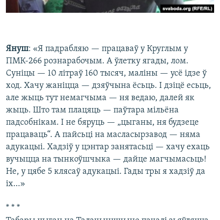
Януш
: «Я падрабляю — працаваў у Круглым у
ПМК-266 рознарабочым. А ўлетку ягады, лом.
Суніцы — 10 літраў 160 тысяч, маліны — усё ідзе ў
ход. Хачу жаніцца — дзяўчына ёсьць. І дзіцё есьць,
але жыць тут немагчыма — ня ведаю, далей як
жыць. Што там плацяць — паўтара мільёна
падсобнікам. І не бяруць — „цыганы, ня будзеце
працаваць“. А пайсьці на масласырзавод — няма
адукацыі. Хадзіў у цэнтар занятасьці — хачу ехаць
вучыцца на тынкоўшчыка — дайце магчымасьць!
Не, у цябе 5 клясаў адукацыі. Гады тры я хадзіў да
іх…»
* * *