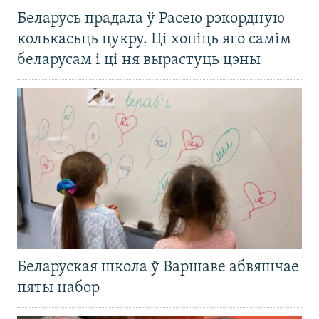
Беларусь прадала ў Расею рэкордную
колькасьць цукру. Ці хопіць яго самім
беларусам і ці ня вырастуць цэны
Беларуская школа ў Варшаве абвяшчае
пяты набор