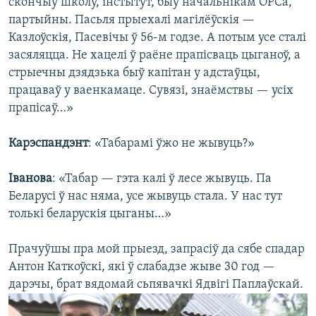
скончыў школу, інстытут, быў начальнікам ОРСа,
партыйны. Пасьля прыехалі магілёўскія —
Казлоўскія, Пасевічы ў 56-м годзе. А потым усе сталі
засяляцца. Не хацелі ў раёне прапісваць цыганоў, а
стрыечны дзядзька быў капітан у адстаўцы,
працаваў у ваенкамаце. Сувязі, знаёмствы — усіх
прапісаў…»
Карэспандэнт
: «Табарамі ўжо не жывуць?»
Іванова
: «Табар — гэта калі ў лесе жывуць. Па
Беларусі ў нас няма, усе жывуць стала. У нас тут
толькі беларускія цыганы…»
Прачуўшы пра мой прыезд, запрасіў да сябе спадар
Антон Каткоўскі, які ў слабадзе жыве 30 год —
дарэчы, брат вядомай сьпявачкі Ядвігі Паплаўскай.