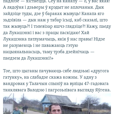
падлозе — хістаецца. Сеў на канапу — о, у вас якая!
А лядоўня і дзьверы ў крэдыт не аплочаныя. Дык
зайдзіце туды, дзе ў бараках жывуць! Канапа яго
зьдзівіла — дык нам у табар ісьці, каб сказалі, што
так жывуць?! І тэлевізар яшчэ глядзіце?! Кажу, паеду
да Лукашэнкі і вас з працы паскідаю! Хай
Лукашэнка патлумачыць, якія ў нас правы! Нідзе
не разумеюць і не паважаюць гэтую
нацыянальнасьць, таму трэба дзейнічаць —
паедзем да Лукашэнкі!»
Тое, што цыганы пачуваюць сябе людзьмі «другога
гатунку», на слабадзе скажа кожны. У адну з
вандровак у Талачын спыніў на вуліцы 47-гадовага
танклявага Валодзю і пагрозьлівага выгляду Яўгена.