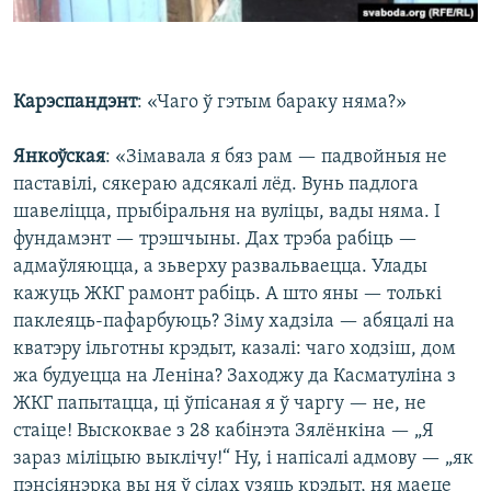
Карэспандэнт
: «Чаго ў гэтым бараку няма?»
Янкоўская
: «Зімавала я бяз рам — падвойныя не
паставілі, сякераю адсякалі лёд. Вунь падлога
шавеліцца, прыбіральня на вуліцы, вады няма. І
фундамэнт — трэшчыны. Дах трэба рабіць —
адмаўляюцца, а зьверху развальваецца. Улады
кажуць ЖКГ рамонт рабіць. А што яны — толькі
паклеяць-пафарбуюць? Зіму хадзіла — абяцалі на
кватэру ільготны крэдыт, казалі: чаго ходзіш, дом
жа будуецца на Леніна? Заходжу да Касматуліна з
ЖКГ папытацца, ці ўпісаная я ў чаргу — не, не
стаіце! Выскоквае з 28 кабінэта Зялёнкіна — „Я
зараз міліцыю выклічу!“ Ну, і напісалі адмову — „як
пэнсіянэрка вы ня ў сілах узяць крэдыт, ня маеце