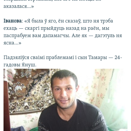
аказалася…»
Іванова
: «Я была ў яго, ён сказаў, што ня трэба
ехаць — скаргі прыйдуць назад на раён, мы
паспрабуем вам дапамагчы. Але як — дагэтуль ня
ясна…»
Падзяліўся сваімі праблемамі і сын Тамары — 24-
гадовы Януш.