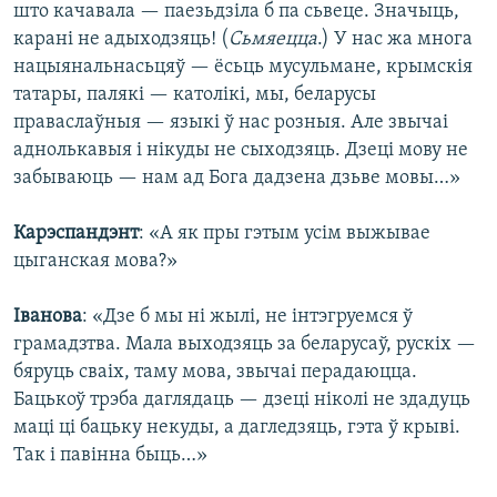
што качавала — паезьдзіла б па сьвеце. Значыць,
карані не адыходзяць! (
Сьмяецца
.) У нас жа многа
нацыянальнасьцяў — ёсьць мусульмане, крымскія
татары, палякі — католікі, мы, беларусы
праваслаўныя — языкі ў нас розныя. Але звычаі
аднолькавыя і нікуды не сыходзяць. Дзеці мову не
забываюць — нам ад Бога дадзена дзьве мовы…»
Карэспандэнт
: «А як пры гэтым усім выжывае
цыганская мова?»
Іванова
: «Дзе б мы ні жылі, не інтэгруемся ў
грамадзтва. Мала выходзяць за беларусаў, рускіх —
бяруць сваіх, таму мова, звычаі перадаюцца.
Бацькоў трэба даглядаць — дзеці ніколі не здадуць
маці ці бацьку некуды, а дагледзяць, гэта ў крыві.
Так і павінна быць…»