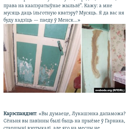
права на каапэратыўнае жыльлё“. Кажу: а мне
мусяць даць ільготную кватэру? Мусяць. Я да вас ня
буду хадзіць — паеду ў Менск…»
Карэспандэнт
: «Вы думаеце, Лукашэнка дапаможа?
Сёньня вы павінны былі быць на прыёме ў Гарнака,
старшыні вэртыкалі, але яго на месцы не