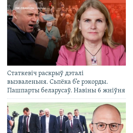
Статкевіч раскрыў дэталі
вызваленьня. Сьпёка б’е рэкорды.
Пашпарты беларусаў. Навіны 6 жніўня