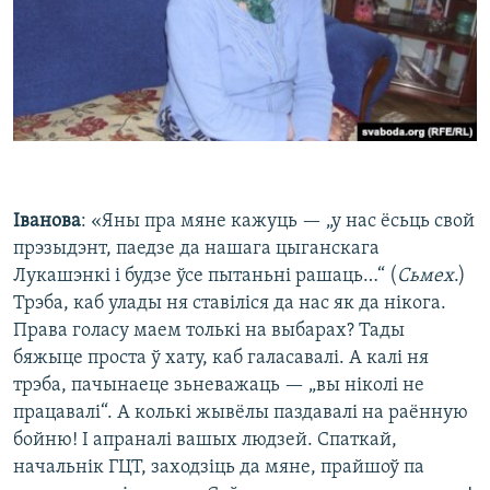
Іванова
: «Яны пра мяне кажуць — „у нас ёсьць свой
прэзыдэнт, паедзе да нашага цыганскага
Лукашэнкі і будзе ўсе пытаньні рашаць…“ (
Сьмех
.)
Трэба, каб улады ня ставіліся да нас як да нікога.
Права голасу маем толькі на выбарах? Тады
бяжыце проста ў хату, каб галасавалі. А калі ня
трэба, пачынаеце зьневажаць — „вы ніколі не
працавалі“. А колькі жывёлы паздавалі на раённую
бойню! І апраналі вашых людзей. Спаткай,
начальнік ГЦТ, заходзіць да мяне, прайшоў па