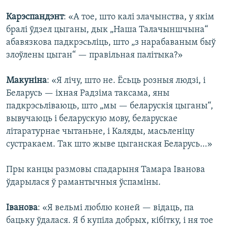
Карэспандэнт
: «А тое, што калі злачынства, у якім
бралі ўдзел цыганы, дык „Наша Талачыншчына“
абавязкова падкрэсьліць, што „з нарабаваным быў
злоўлены цыган“ — правільная палітыка?»
Макуніна
: «Я лічу, што не. Ёсьць розныя людзі, і
Беларусь — іхная Радзіма таксама, яны
падкрэсьліваюць, што „мы — беларускія цыганы“,
вывучаюць і беларускую мову, беларускае
літаратурнае чытаньне, і Каляды, масьленіцу
сустракаем. Так што жыве цыганская Беларусь…»
Пры канцы размовы спадарыня Тамара Іванова
ўдарылася ў рамантычныя ўспаміны.
Іванова
: «Я вельмі люблю коней — відаць, па
бацьку ўдалася. Я б купіла добрых, кібітку, і ня тое