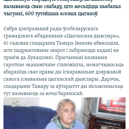
КУЛЬТУРА
МОВА
называюць сваю слабаду, што месьціцца паабапал
КАЛЯНДАР
НА ХВАЛЯХ СВАБОДЫ
чыгункі, 600 тутэйшых аселых цыганоў.
Сябра цэнтральнай рады ўсебеларускага
грамадзкага аб’яднаньня «Цыганская дыяспара»,
61-гадовая спадарыня Тамара Іванова абвясьціла,
што падрыхтаваны зварот і зьбіраюцца хадакі на
прыём да Лукашэнкі. Прычынамі названыя
гаротнае эканамічнае становішча, немагчымасьць
абараніць свае правы ды ігнараваньне дзяржавай
самога існаваньня цыганскай дыяспары. Дарэчы,
спадарыню Тамару за аўтарытэт ды пісьменнасьць
тут называюць за вочы баранэсай.