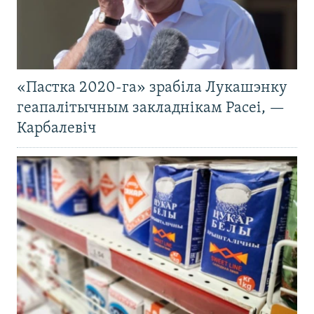
«Пастка 2020-га» зрабіла Лукашэнку
геапалітычным закладнікам Расеі, —
Карбалевіч