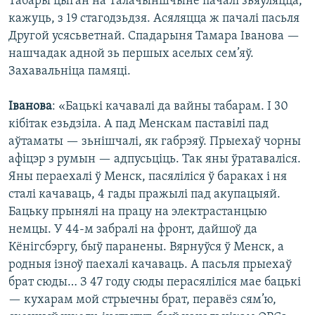
Табары цыган на Талачыншчыне пачалі зьяўляцца,
кажуць, з 19 стагодзьдзя. Асяляцца ж пачалі пасьля
Другой усясьветнай. Спадарыня Тамара Іванова —
нашчадак адной зь першых аселых сем’яў.
Захавальніца памяці.
Іванова
: «Бацькі качавалі да вайны табарам. І 30
кібітак езьдзіла. А пад Менскам паставілі пад
аўтаматы — зьнішчалі, як габрэяў. Прыехаў чорны
афіцэр з румын — адпусьціць. Так яны ўратаваліся.
Яны пераехалі ў Менск, пасяліліся ў бараках і ня
сталі качаваць, 4 гады пражылі пад акупацыяй.
Бацьку прынялі на працу на электрастанцыю
немцы. У 44-м забралі на фронт, дайшоў да
Кёнігсбэргу, быў паранены. Вярнуўся ў Менск, а
родныя ізноў паехалі качаваць. А пасьля прыехаў
брат сюды… З 47 году сюды перасяліліся мае бацькі
— кухарам мой стрыечны брат, перавёз сям’ю,