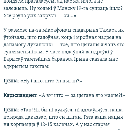
пойдзем прагаласуем, ад нас жа нічога не
залежыць. Ну колькі ў Менску 19-га супраць ішло?
Усё роўна ўсіх закрылі — ой…»
У размове па-за мікрафонам спадарыня Тамара ня
ўтойвала, што галоўная, хоць і мройная надзея на
дапамогу Лукашэнкі — тое, што цыганы лічаць яго
супляменьнікам. У часе нядаўняй вандроўкі ў
Барысаў тамтэйшая баранэса Ірына сказала мне
адкрытым тэкстам:
Ірына
: «Ну і што, што ён цыган?»
Карэспандэнт
: «А вы што — за цыгана яго маеце?!»
Ірына
: «Так! Як бы ні куляўся, ні адмаўляўся, наша
прырода даказвае, што ён цыган. Гэта ваша нацыя
ня корпаецца ў 12–15 каленах. А ў нас старыя