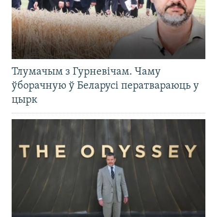
Тлумачым з Гурневічам. Чаму
ўборачную ў Беларусі ператвараюць у
цырк