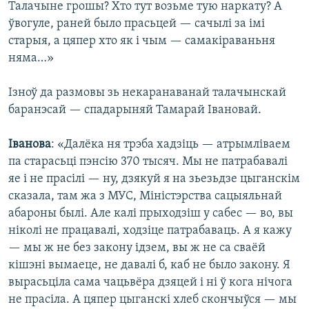
Талачыне грошы? Хто тут возьме тую наркату? А
ўвогуле, раней было прасьцей — сачылі за імі
старыя, а цяпер хто як і чым — самакіраваньня
няма…»
Ізноў да размовы зь некаранаванай талачынскай
баранэсай — спадарыняй Тамарай Івановай.
Іванова
: «Далёка ня трэба хадзіць — атрымліваем
па старасьці пэнсію 370 тысяч. Мы не патрабавалі
яе і не прасілі — ну, дзякуй я на зьезьдзе цыганскім
сказала, там жа з МУС, Міністэрства сацыяльнай
абароны былі. Але калі прыходзіш у сабес — во, вы
ніколі не працавалі, ходзіце патрабаваць. А я кажу
— мы ж не без закону ідзем, вы ж не са сваёй
кішэні вымаеце, не давалі б, каб не было закону. Я
вырасьціла сама чацьвёра дзяцей і ні ў кога нічога
не прасіла. А цяпер цыганскі хлеб скончыўся — мы