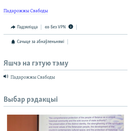
Падарожжы Свабоды
Падзяліцца
Без VPN
Сачыце за абнаўленьнямі
Яшчэ на гэтую тэму
Падарожжы Свабоды
Выбар рэдакцыі