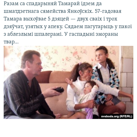
Разам са спадарыняй Тамарай ідзем да
шматдзетнага сямейства Янкоўскіх. 57-гадовая
Тамара выхоўвае 5 дзяцей — двух сваіх і трох
дзяўчат, узятых у апеку. Сядаем пагутарыць у пакоі
з аблезлымі шпалерамі. У гаспадыні змораны
твар…