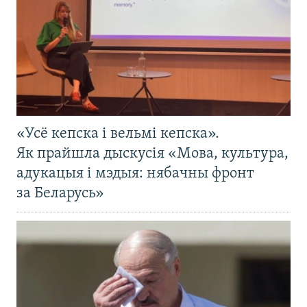
«Усё кепска і вельмі кепска».
Як прайшла дыскусія «Мова, культура,
адукацыя і мэдыя: нябачны фронт
за Беларусь»