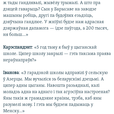
ж тады гандлявалі, жывёлу трымалі. А што пра
дзяцей гаварыць? Сын у Барысаве на заводзе
машыны робіць, другі па будоўлях езьдзіць,
дзяўчына гандлюе. У жніўні будзе нам адрасная
дзяржаўная дапамога — ідзе паўгода, а 200 тысяч,
ня больш…»
Карэспандэнт
: «5 год таму я быў у цыганскай
школе. Цяпер школу закрылі — гэта таксама праява
нераўнапраўя?»
Іванова
: «З гарадзкой школы адправілі ў сельскую
ў Азерцы. Мы вучыліся зь беларускімі дзецьмі. А
цяпер адны цыганы. Навошта разьядналі, калі
моладзь адна на аднаго і так агрэсіўна настроеная?
Яны такія ж грамадзяне краіны, трэба, каб яны
разумелі мову. І гэта мы будзем падымаць у
Менску…»