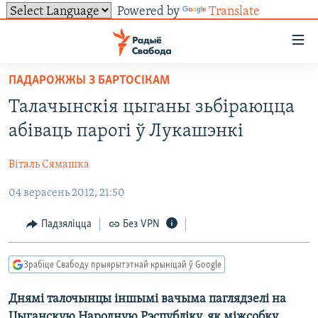
Powered by
Translate
Лінкі
ўнівэрсальнага
доступу
ПАДАРОЖЖЫ З БАРТОСІКАМ
НАВІНЫ
Перайсьці
Талачынскія цыганы зьбіраюцца
да
ТОЛЬКІ НА СВАБОДЗЕ
УСЕ НАВІНЫ
абіваць парогі ў Лукашэнкі
галоўнага
СУВЯЗЬ
ВІДЭА І ФОТА
ТЭСТЫ
зьместу
Віталь Сямашка
Перайсьці
ПАДПІСАЦЦА
ЛЮДЗІ
БЛОГІ
АБЫСЬЦІ БЛЯКАВАНЬНЕ
да
04 верасень 2012, 21:50
ПАЛІТЫКА
ГІСТОРЫЯ НА СВАБОДЗЕ
ПАДЗЯЛІЦЦА ІНФАРМАЦЫЯЙ
RSS
галоўнай
САЧЫЦЕ ЗА АБНАЎЛЕНЬНЯМІ
навігацыі
ЭКАНОМІКА
ПАДКАСТЫ
ПАДКАСТЫ
Падзяліцца
Без VPN
Перайсьці
ВАЙНА
КНІГІ
FACEBOOK
да
Зрабіце Свабоду прыярытэтнай крыніцай ў Google
БЕЛАРУСЫ НА ВАЙНЕ
АЎДЫЁКНІГІ
TWITTER
пошуку
Днямі талочынцы іншымі вачыма паглядзелі на
ПАЛІТВЯЗЬНІ
PREMIUM
Усе сайты РС/РСЭ
Цыганскую Народную Рэспубліку, як міжсобку