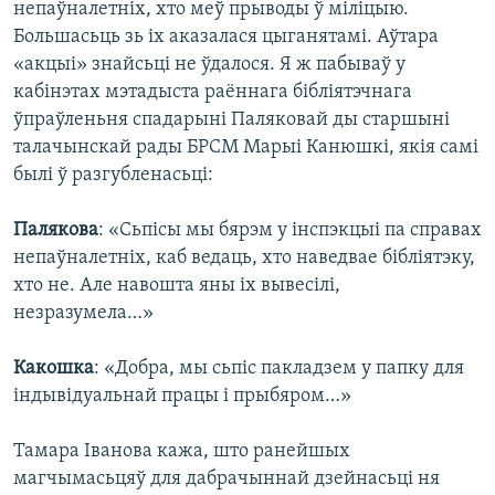
непаўналетніх, хто меў прыводы ў міліцыю.
Большасьць зь іх аказалася цыганятамі. Аўтара
«акцыі» знайсьці не ўдалося. Я ж пабываў у
кабінэтах мэтадыста раённага бібліятэчнага
ўпраўленьня спадарыні Паляковай ды старшыні
талачынскай рады БРСМ Марыі Канюшкі, якія самі
былі ў разгубленасьці:
Палякова
: «Сьпісы мы бярэм у інспэкцыі па справах
непаўналетніх, каб ведаць, хто наведвае бібліятэку,
хто не. Але навошта яны іх вывесілі,
незразумела…»
Какошка
: «Добра, мы сьпіс пакладзем у папку для
індывідуальнай працы і прыбяром…»
Тамара Іванова кажа, што ранейшых
магчымасьцяў для дабрачыннай дзейнасьці ня