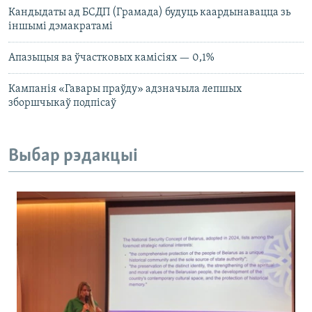
Кандыдаты ад БСДП (Грамада) будуць каардынавацца зь
іншымі дэмакратамі
Апазыцыя ва ўчастковых камісіях — 0,1%
Кампанія «Гавары праўду» адзначыла лепшых
зборшчыкаў подпісаў
Выбар рэдакцыі