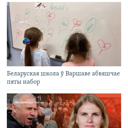
Беларуская школа ў Варшаве абвяшчае
пяты набор