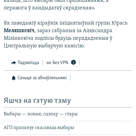
казаць, што выбары былі сфальшаваныя, а
перамога ў кандыдатаў скрадзеная».
Як паведаміў кіраўнік ініцыятыўнай групы Юрась
Меляшкевіч
, зараз сабраныя за Аляксандра
Мілінкевіча подпісы будуць перададзеныя ў
Цэнтральную выбарчую камісію.
Падзяліцца
Без VPN
Сачыце за абнаўленьнямі
Яшчэ на гэтую тэму
Выбары — новыя, сцэнар — стары
АГП прапануе скасаваць выбары