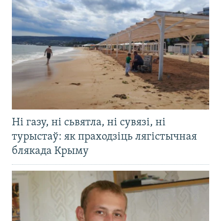
Ні газу, ні сьвятла, ні сувязі, ні
турыстаў: як праходзіць лягістычная
блякада Крыму