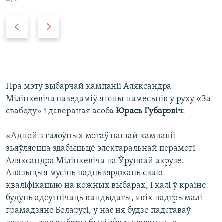
P
N
r
e
e
x
v
t
i
s
o
l
Пра мэту выбарчай кампаніі Аляксандра
u
i
Мілінкевіча паведаміў ягоны намесьнік у руху «За
s
d
свабоду» і давераная асоба
Юрась Губарэвіч
:
s
e
l
«Адной з галоўных мэтаў нашай кампаніі
i
зьяўляецца здабыцьцё электаральнай перамогі
d
Аляксандра Мілінкевіча на Ўруцкай акрузе.
e
Апазыцыя мусіць падцьвярджаць сваю
кваліфікацыю на кожных выбарах, і калі ў краіне
будуць адсутнічаць кандыдаты, якіх падтрымалі
грамадзяне Беларусі, у нас ня будзе падставаў