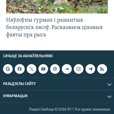
Няўлоўны гурман і рамантык
беларускіх лясоў. Расказваем цікавыя
факты пра рысь
САЧЫЦЕ ЗА АБНАЎЛЕНЬНЯМІ
РАЗЬДЗЕЛЫ САЙТУ
ІНФАРМАЦЫЯ
Радыё Свабода © 2026 РС | Усе правы захаваныя.