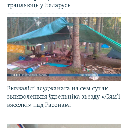
трапляюць у Беларусь
Вызвалілі асуджанага на сем сутак
зьняволеньня ўдзельніка зьезду «Сям’і
вясёлкі» пад Расонамі