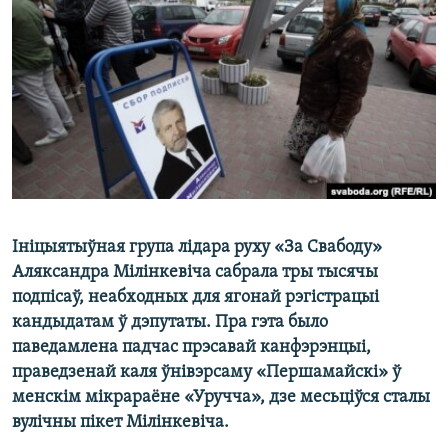
КУЛЬТУРА
МОВА
КАЛЯНДАР
НА ХВАЛЯХ СВАБОДЫ
Ініцыятыўная група лідара руху «За Свабоду»
Аляксандра Мілінкевіча сабрала тры тысячы
подпісаў, неабходных для ягонай рэгістрацыі
кандыдатам ў дэпутаты. Пра гэта было
паведамлена падчас прэсавай канфэрэнцыі,
праведзенай каля ўнівэрсаму «Першамайскі» ў
менскім мікрараёне «Уручча», дзе месьціўся сталы
вулічны пікет Мілінкевіча.