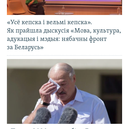
«Усё кепска і вельмі кепска».
Як прайшла дыскусія «Мова, культура,
адукацыя і мэдыя: нябачны фронт
за Беларусь»