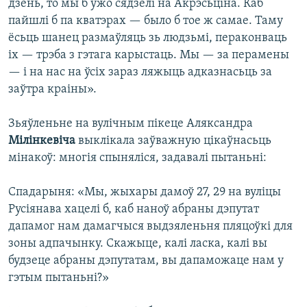
дзень, то мы б ужо сядзелі на Акрэсьціна. Каб
пайшлі б па кватэрах — было б тое ж самае. Таму
ёсьць шанец размаўляць зь людзьмі, пераконваць
іх — трэба з гэтага карыстаць. Мы — за перамены
— і на нас на ўсіх зараз ляжыць адказнасьць за
заўтра краіны».
Зьяўленьне на вулічным пікеце Аляксандра
Мілінкевіча
выклікала заўважную цікаўнасьць
мінакоў: многія спыняліся, задавалі пытаньні:
Спадарыня: «Мы, жыхары дамоў 27, 29 на вуліцы
Русіянава хацелі б, каб наноў абраны дэпутат
дапамог нам дамагчыся выдзяленьня пляцоўкі для
зоны адпачынку. Скажыце, калі ласка, калі вы
будзеце абраны дэпутатам, вы дапаможаце нам у
гэтым пытаньні?»