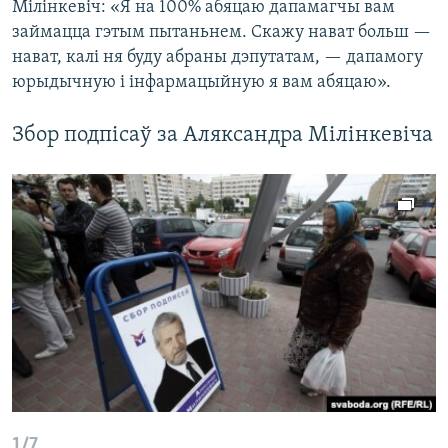
Мілінкевіч: «Я на 100% абяцаю дапамагчы вам
займацца гэтым пытаньнем. Скажу нават больш —
нават, калі ня буду абраны дэпутатам, — дапамогу
юрыдычную і інфармацыйную я вам абяцаю».
Збор подпісаў за Аляксандра Мілінкевіча
1/7