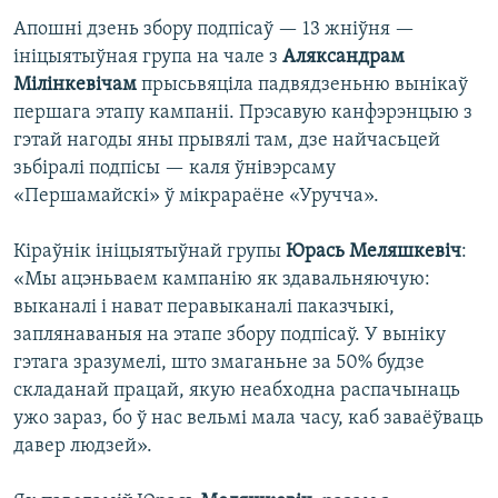
Апошні дзень збору подпісаў — 13 жніўня —
ініцыятыўная група на чале з
Аляксандрам
Мілінкевічам
прысьвяціла падвядзеньню вынікаў
першага этапу кампаніі. Прэсавую канфэрэнцыю з
гэтай нагоды яны прывялі там, дзе найчасьцей
зьбіралі подпісы — каля ўнівэрсаму
«Першамайскі» ў мікрараёне «Уручча».
Кіраўнік ініцыятыўнай групы
Юрась Меляшкевіч
:
«Мы ацэньваем кампанію як здавальняючую:
выканалі і нават перавыканалі паказчыкі,
заплянаваныя на этапе збору подпісаў. У выніку
гэтага зразумелі, што змаганьне за 50% будзе
складанай працай, якую неабходна распачынаць
ужо зараз, бо ў нас вельмі мала часу, каб заваёўваць
давер людзей».