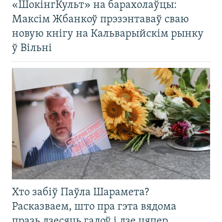
«ШокінгКульт» на барахолаўцы:
Максім Жбанкоў прэзэнтаваў сваю
новую кнігу на Кальварыйскім рынку
ў Вільні
Хто забіў Паўла Шарамета?
Расказваем, што пра гэта вядома
празь дзесяць гадоў і дзе цяпер