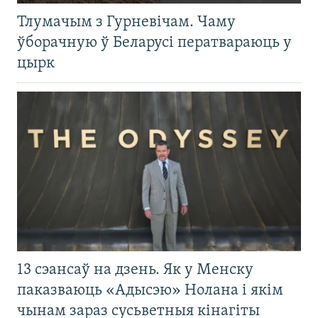
Тлумачым з Гурневічам. Чаму
ўборачную ў Беларусі ператвараюць у
цырк
13 сэансаў на дзень. Як у Менску
паказваюць «Адысэю» Нолана і якім
чынам зараз сусьветныя кінагіты