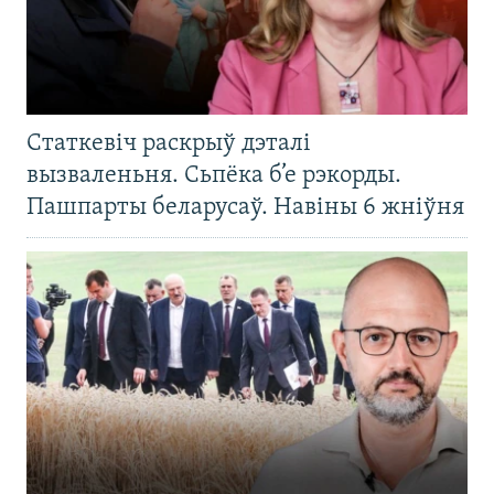
Статкевіч раскрыў дэталі
вызваленьня. Сьпёка б’е рэкорды.
Пашпарты беларусаў. Навіны 6 жніўня