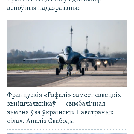
асноўныя падазраваныя
Францускія «Рафалі» замест савецкіх
зьнішчальнікаў — сымбалічная
зьмена ўва ўкраінскіх Паветраных
сілах. Аналіз Свабоды