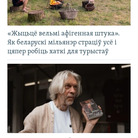
«Жыцьцё вельмі афігенная штука».
Як беларускі мільянэр страціў усё і
цяпер робіць хаткі для турыстаў