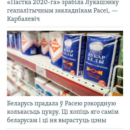
«Пастка 2020-га» зрабіла Лукашэнку
геапалітычным закладнікам Расеі, —
Карбалевіч
Беларусь прадала ў Расею рэкордную
колькасьць цукру. Ці хопіць яго самім
беларусам і ці ня вырастуць цэны