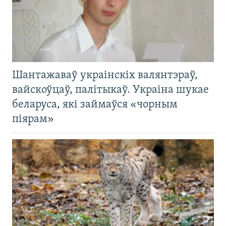
Шантажаваў украінскіх валянтэраў,
вайскоўцаў, палітыкаў. Украіна шукае
беларуса, які займаўся «чорным
піярам»