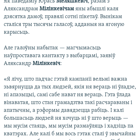
Як паведаміў Юрась
Меляшкевіч
, разам з
Аляксандрам
Мілінкевічам
яны абышлі каля
дзясятка дамоў, правялі сотні пікетаў. Вынікам
сталіся тры тысячы галасоў, адданыя на ягоную
карысьць.
Але галоўны набытак — магчымасьць
наўпроставага кантакту з выбарцамі, заявіў
Аляксандр
Мілінкевіч
:
«Я лічу, што падчас гэтай кампаніі вельмі важна
зьвярнуцца да тых людзей, якія ня вераць ні ўладзе,
ні апазыцыі, самі сабе нават ня вераць. Гэта ўлада
вінаватая, што стан грамадзтва такі расчараваны і
апатычны, а рэформы давядзецца рабіць. І калі
большасьць людзей ня хочуць ні ў што верыць —
мы мусім стаяць, мы мусім размаўляць і хадзіць па
кватэрах. Але калі б мы вось гэтак сталі ў звычайны