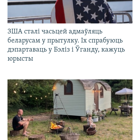
ЗША сталі часьцей адмаўляць
беларусам у прытулку. Іх спрабуюць
дэпартаваць у Бэліз і Ўганду, кажуць
юрысты