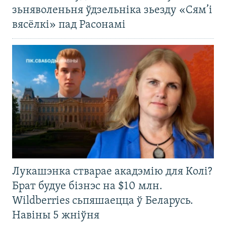
зьняволеньня ўдзельніка зьезду «Сям’і
вясёлкі» пад Расонамі
Лукашэнка стварае акадэмію для Колі?
Брат будуе бізнэс на $10 млн.
Wildberries сьпяшаецца ў Беларусь.
Навіны 5 жніўня