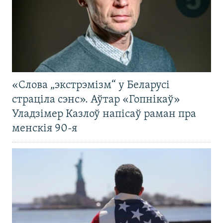
«Слова „экстрэмізм“ у Беларусі
страціла сэнс». Аўтар «Гопнікаў»
Уладзімер Казлоў напісаў раман пра
менскія 90-я