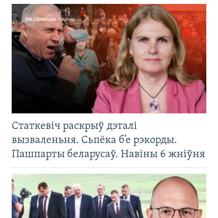
Статкевіч раскрыў дэталі
вызваленьня. Сьпёка б’е рэкорды.
Пашпарты беларусаў. Навіны 6 жніўня