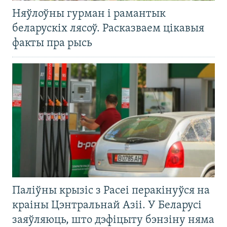
Няўлоўны гурман і рамантык
беларускіх лясоў. Расказваем цікавыя
факты пра рысь
Паліўны крызіс з Расеі перакінуўся на
краіны Цэнтральнай Азіі. У Беларусі
заяўляюць, што дэфіцыту бэнзіну няма