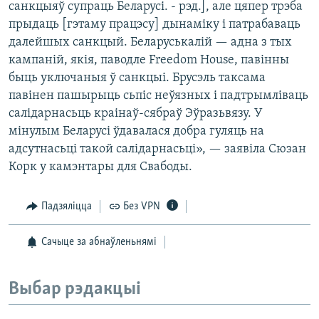
санкцыяў супраць Беларусі. - рэд.], але цяпер трэба
прыдаць [гэтаму працэсу] дынаміку і патрабаваць
далейшых санкцый. Беларуськалій — адна з тых
кампаній, якія, паводле Freedom House, павінны
быць уключаныя ў санкцыі. Брусэль таксама
павінен пашырыць сьпіс неўязных і падтрымліваць
салідарнасьць краінаў-сябраў Эўразьвязу. У
мінулым Беларусі ўдавалася добра гуляць на
адсутнасьці такой салідарнасьці», — заявіла Сюзан
Корк у камэнтары для Свабоды.
Падзяліцца
Без VPN
Сачыце за абнаўленьнямі
Выбар рэдакцыі