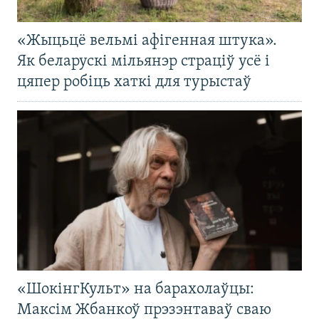
«Жыцьцё вельмі афігенная штука».
Як беларускі мільянэр страціў усё і
цяпер робіць хаткі для турыстаў
«ШокінгКульт» на барахолаўцы:
Максім Жбанкоў прэзэнтаваў сваю