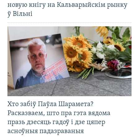
новую кнігу на Кальварыйскім рынку
ў Вільні
Хто забіў Паўла Шарамета?
Расказваем, што пра гэта вядома
празь дзесяць гадоў і дзе цяпер
асноўныя падазраваныя