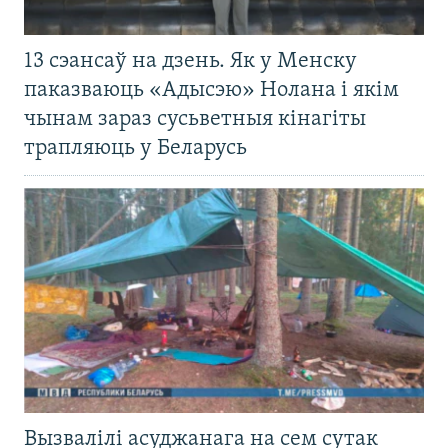
13 сэансаў на дзень. Як у Менску
паказваюць «Адысэю» Нолана і якім
чынам зараз сусьветныя кінагіты
трапляюць у Беларусь
Вызвалілі асуджанага на сем сутак