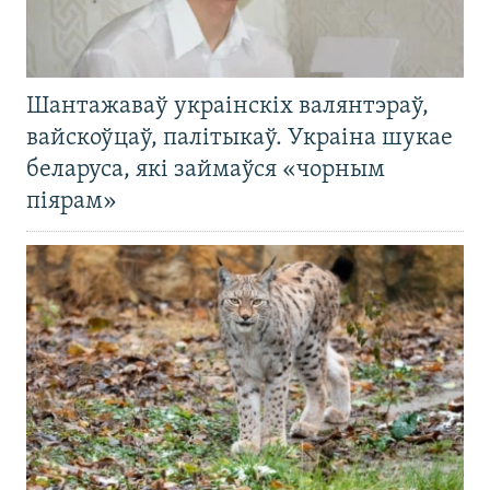
Шантажаваў украінскіх валянтэраў,
вайскоўцаў, палітыкаў. Украіна шукае
беларуса, які займаўся «чорным
піярам»