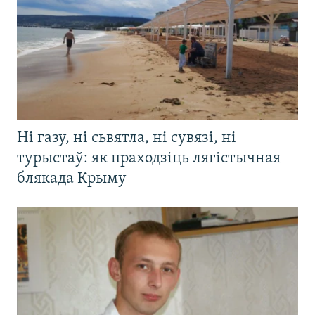
Ні газу, ні сьвятла, ні сувязі, ні
турыстаў: як праходзіць лягістычная
блякада Крыму