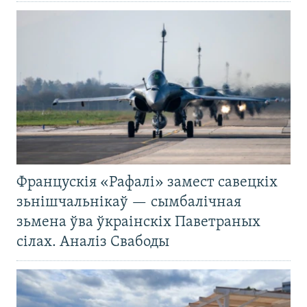
Францускія «Рафалі» замест савецкіх
зьнішчальнікаў — сымбалічная
зьмена ўва ўкраінскіх Паветраных
сілах. Аналіз Свабоды