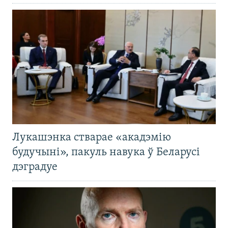
Лукашэнка стварае «акадэмію
будучыні», пакуль навука ў Беларусі
дэградуе