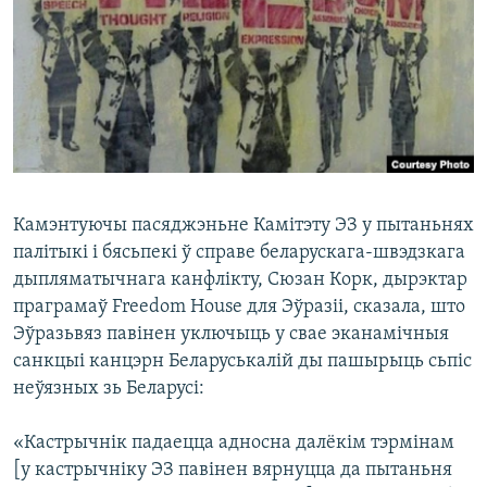
КУЛЬТУРА
МОВА
КАЛЯНДАР
НА ХВАЛЯХ СВАБОДЫ
Камэнтуючы пасяджэньне Камітэту ЭЗ у пытаньнях
палітыкі і бясьпекі ў справе беларускага-швэдзкага
дыпляматычнага канфлікту, Сюзан Корк, дырэктар
праграмаў Freedom House для Эўразіі, сказала, што
Эўразьвяз павінен уключыць у свае эканамічныя
санкцыі канцэрн Беларуськалій ды пашырыць сьпіс
неўязных зь Беларусі:
«Кастрычнік падаецца адносна далёкім тэрмінам
[у кастрычніку ЭЗ павінен вярнуцца да пытаньня