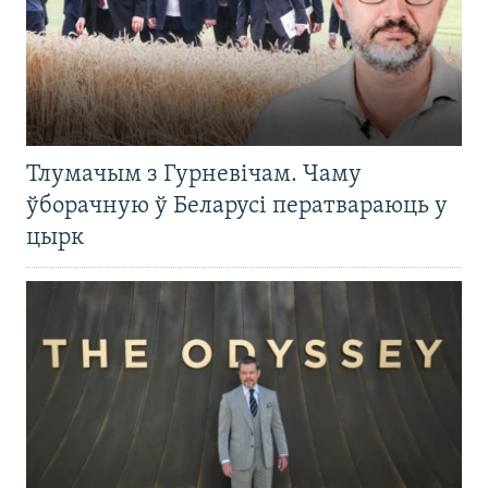
Тлумачым з Гурневічам. Чаму
ўборачную ў Беларусі ператвараюць у
цырк