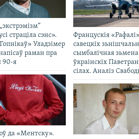
„экстрэмізм“
усі страціла сэнс».
Францускія «Рафалі»
Гопнікаў» Уладзімер
савецкіх зьнішчаль
напісаў раман пра
сымбалічная зьмена
 90-я
ўкраінскіх Паветра
сілах. Аналіз Свабо
оў да «Ментску».