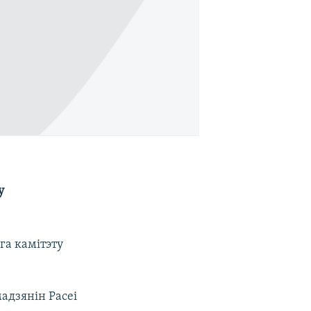
у
га камітэту
мадзянін Расеі