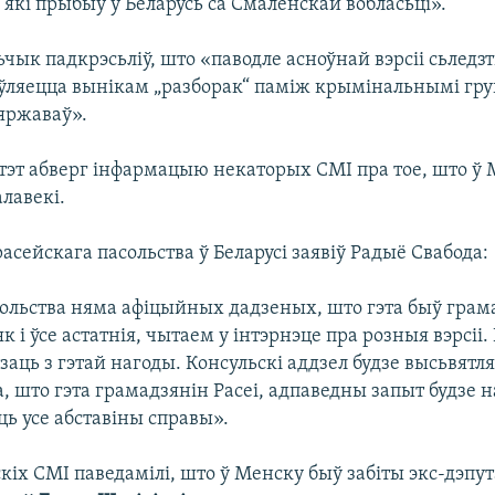
 які прыбыў у Беларусь са Смаленскай вобласьці».
чык падкрэсьліў, што «паводле асноўнай вэрсіі сьледзт
яўляецца вынікам „разборак“ паміж крымінальнымі гру
яржаваў».
тэт абверг інфармацыю некаторых СМІ пра тое, што ў 
алавекі.
асейскага пасольства ў Беларусі заявіў Радыё Свабода:
сольства няма афіцыйных дадзеных, што гэта быў грама
к і ўсе астатнія, чытаем у інтэрнэце пра розныя вэрсіі
заць з гэтай нагоды. Консульскі аддзел будзе высьвятляц
, што гэта грамадзянін Расеі, адпаведны запыт будзе 
ць усе абставіны справы».
кіх СМІ паведамілі, што ў Менску быў забіты экс-дэпут