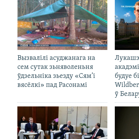
Вызвалілі асуджанага на
Лукашэ
сем сутак зьняволеньня
акадэмі
ўдзельніка зьезду «Сям’і
будуе б
вясёлкі» пад Расонамі
Wildber
ў Белар