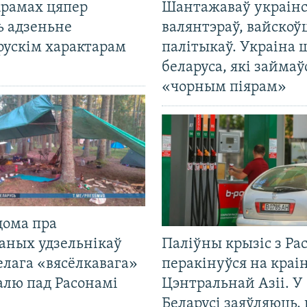
крамах цяпер
Шантажаваў украінс
ь адзеньне
валянтэраў, вайскоў
рускім характарам
палітыкаў. Украіна 
беларуса, які займаў
«чорным піярам»
дома пра
аных удзельнікаў
Паліўны крызіс з Рас
лага «вясёлкавага»
перакінуўся на краі
алю пад Расонамі
Цэнтральнай Азіі. У
Беларусі заяўляюць,