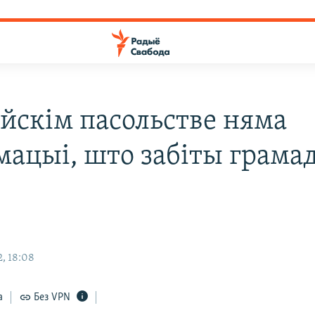
ейскім пасольстве няма
мацыі, што забіты грама
я
, 18:08
а
Без VPN