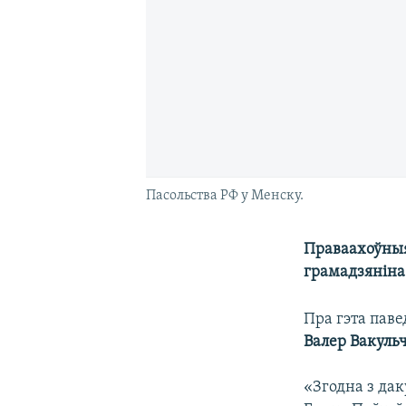
Пасольства РФ у Менску.
Праваахоўныя
грамадзяніна
Пра гэта пав
Валер Вакуль
«Згодна з дак