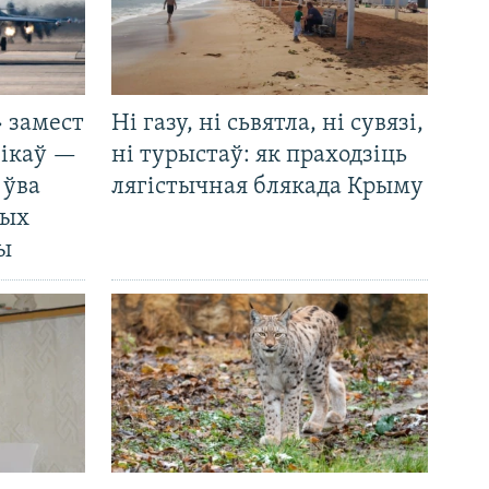
 замест
Ні газу, ні сьвятла, ні сувязі,
нікаў —
ні турыстаў: як праходзіць
 ўва
лягістычная блякада Крыму
ных
ды