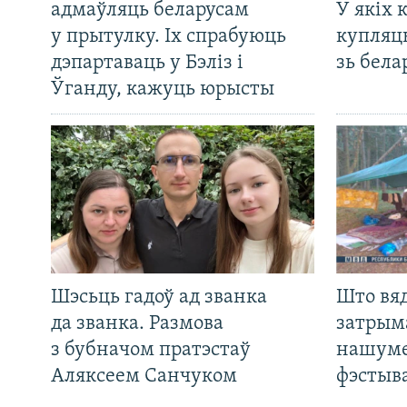
адмаўляць беларусам
У якіх 
у прытулку. Іх спрабуюць
купляц
дэпартаваць у Бэліз і
зь бела
Ўганду, кажуць юрысты
Шэсьць гадоў ад званка
Што вя
да званка. Размова
затрым
з бубначом пратэстаў
нашуме
Аляксеем Санчуком
фэстыв