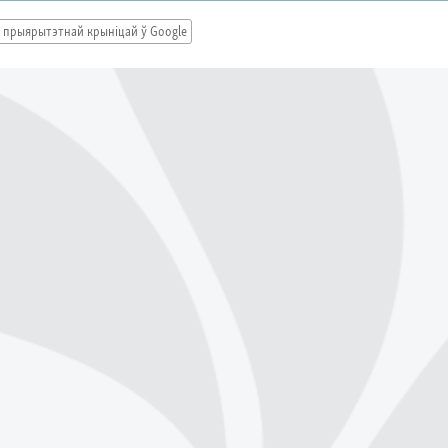
 прыярытэтнай крыніцай ў Google