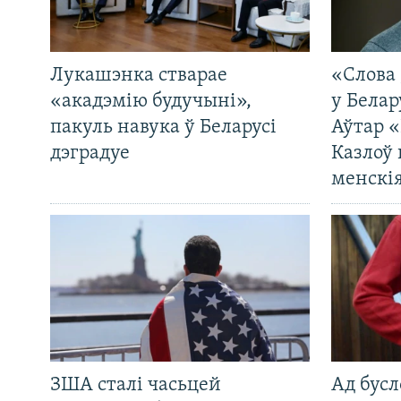
Лукашэнка стварае
«Слова 
«акадэмію будучыні»,
у Белар
пакуль навука ў Беларусі
Аўтар «
дэградуе
Казлоў 
менскія
ЗША сталі часьцей
Ад бусл