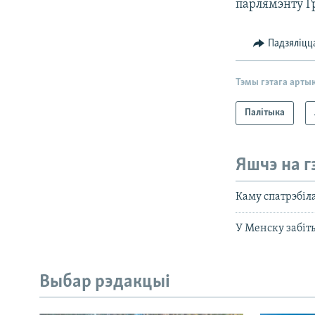
парлямэнту Г
Падзяліцц
Тэмы гэтага арты
Палітыка
Яшчэ на г
Каму спатрэбіл
У Менску забіты
Выбар рэдакцыі