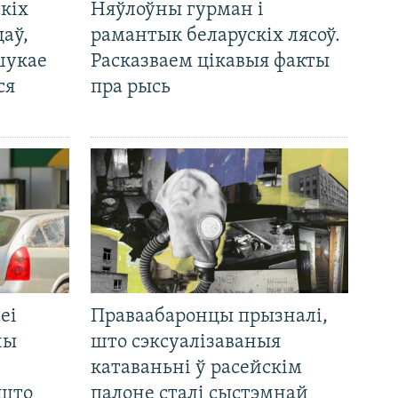
кіх
Няўлоўны гурман і
цаў,
рамантык беларускіх лясоў.
шукае
Расказваем цікавыя факты
ся
пра рысь
еі
Праваабаронцы прызналі,
ны
што сэксуалізаваныя
катаваньні ў расейскім
 што
палоне сталі сыстэмнай