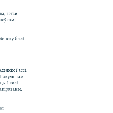
ва, гэтае
поўкамі
Менску былі
дзянін Расеі.
. Пакуль нам
ь. І калі
накіраваны,
ат