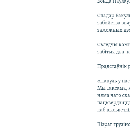
Бонда Паўлаў,
Спадар Вакуль
забойства зь
замежных дз
Сьледчы камі
забітыя два ч
Прадстаўнік р
«Пакуль у па
Мы таксама, я
няма чаго ска
пацьвердзіцца
каб высьветлі
Шэраг грузінс