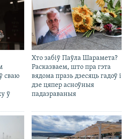
Хто забіў Паўла Шарамета?
м
Расказваем, што пра гэта
ў сваю
вядома празь дзесяць гадоў і
дзе цяпер асноўныя
у ў
падазраваныя