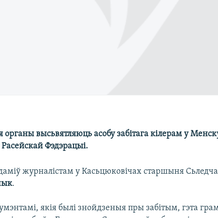
 органы высьвятляюць асобу забітага кілерам у Менск
 Расейскай Фэдэрацыі.
едаміў журналістам у Касьцюковічах старшыня Сьледча
чык
.
умэнтамі, якія былі знойдзеныя пры забітым, гэта гра