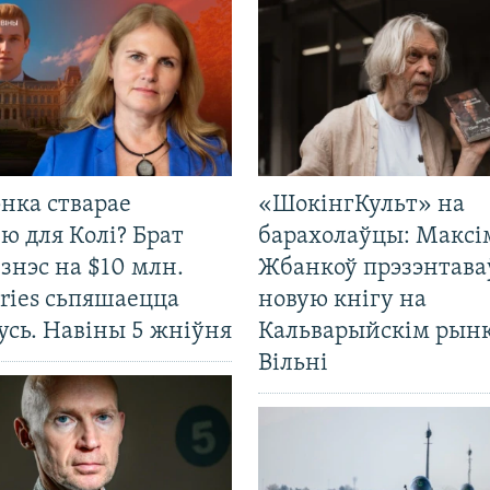
нка стварае
«ШокінгКульт» на
ю для Колі? Брат
барахолаўцы: Максі
ізнэс на $10 млн.
Жбанкоў прэзэнтава
ries сьпяшаецца
новую кнігу на
усь. Навіны 5 жніўня
Кальварыйскім рынк
Вільні