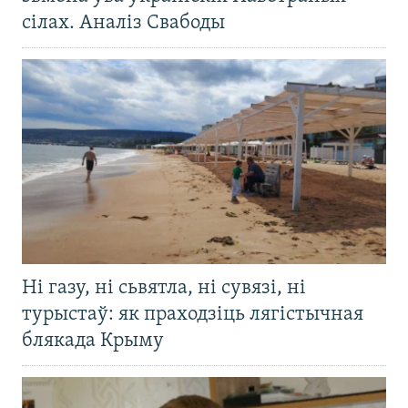
сілах. Аналіз Свабоды
Ні газу, ні сьвятла, ні сувязі, ні
турыстаў: як праходзіць лягістычная
блякада Крыму