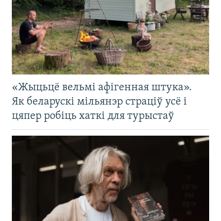
«Жыцьцё вельмі афігенная штука».
Як беларускі мільянэр страціў усё і
цяпер робіць хаткі для турыстаў