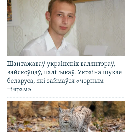
Шантажаваў украінскіх валянтэраў,
вайскоўцаў, палітыкаў. Украіна шукае
беларуса, які займаўся «чорным
піярам»