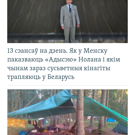
13 сэансаў на дзень. Як у Менску
паказваюць «Адысэю» Нолана і якім
чынам зараз сусьветныя кінагіты
трапляюць у Беларусь