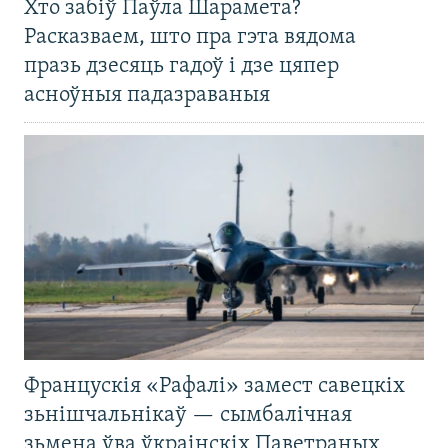
Хто забіў Паўла Шарамета?
Расказваем, што пра гэта вядома
празь дзесяць гадоў і дзе цяпер
асноўныя падазраваныя
Францускія «Рафалі» замест савецкіх
зьнішчальнікаў — сымбалічная
зьмена ўва ўкраінскіх Паветраных