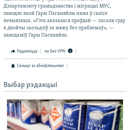
Дэпартамэнту грамадзянства і міграцыі МУС,
паводле якой Гары Паганяйлы няма ў сьпісе
невыязных. «Гэта аказалася праўдай — пасьля суду
я двойчы зьезьдзіў за мяжу без праблемаў», —
паведаміў Гары Паганяйла.
Падзяліцца
Без VPN
Сачыце за абнаўленьнямі
Выбар рэдакцыі