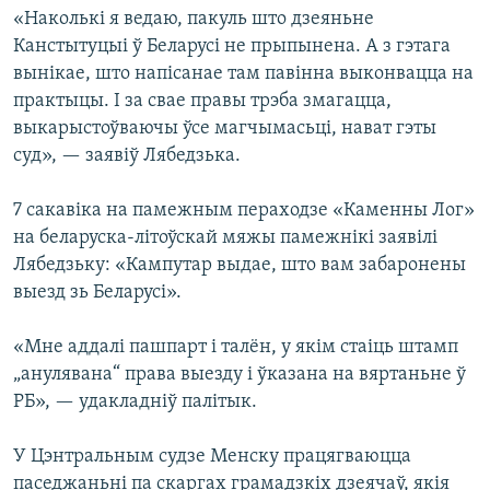
«Наколькі я ведаю, пакуль што дзеяньне
Канстытуцыі ў Беларусі не прыпынена. А з гэтага
вынікае, што напісанае там павінна выконвацца на
практыцы. І за свае правы трэба змагацца,
выкарыстоўваючы ўсе магчымасьці, нават гэты
суд», — заявіў Лябедзька.
7 сакавіка на памежным пераходзе «Каменны Лог»
на беларуска-літоўскай мяжы памежнікі заявілі
Лябедзьку: «Кампутар выдае, што вам забаронены
выезд зь Беларусі».
«Мне аддалі пашпарт і талён, у якім стаіць штамп
„анулявана“ права выезду і ўказана на вяртаньне ў
РБ», — удакладніў палітык.
У Цэнтральным судзе Менску працягваюцца
паседжаньні па скаргах грамадзкіх дзеячаў, якія