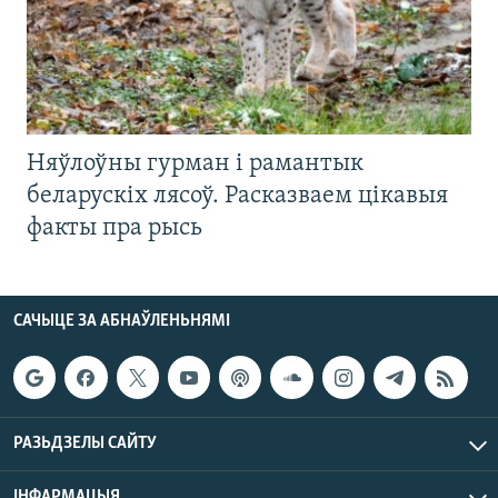
Няўлоўны гурман і рамантык
беларускіх лясоў. Расказваем цікавыя
факты пра рысь
САЧЫЦЕ ЗА АБНАЎЛЕНЬНЯМІ
РАЗЬДЗЕЛЫ САЙТУ
ІНФАРМАЦЫЯ