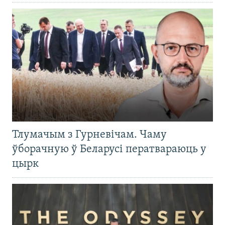
Тлумачым з Гурневічам. Чаму
ўборачную ў Беларусі ператвараюць у
цырк