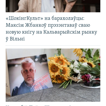
«ШокінгКульт» на барахолаўцы:
Максім Жбанкоў прэзэнтаваў сваю
новую кнігу на Кальварыйскім рынку
ў Вільні