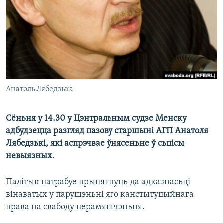
КУЛЬТУРА
МОВА
КАЛЯНДАР
НА ХВАЛЯХ СВАБОДЫ
Анатоль Лябедзька
Сёньня у 14.30 у Цэнтральным судзе Менску
адбудзецца разгляд пазову старшыні АГП Анатоля
Лябедзькі, які аспрэчвае ўнясеньне ў сьпісы
невыязных.
Палітык патрабуе прыцягнуць да адказнасьці
вінаватых у парушэньні яго канстытуцыйнага
права на свабоду перамяшчэньня.