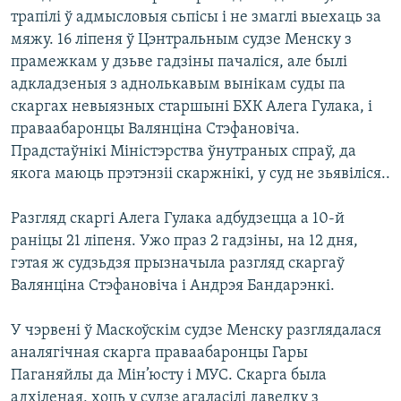
трапілі ў адмысловыя сьпісы і не змаглі выехаць за
мяжу. 16 ліпеня ў Цэнтральным судзе Менску з
прамежкам у дзьве гадзіны пачаліся, але былі
адкладзеныя з аднолькавым вынікам суды па
скаргах невыязных старшыні БХК Алега Гулака, і
праваабаронцы Валянціна Стэфановіча.
Прадстаўнікі Міністэрства ўнутраных спраў, да
якога маюць прэтэнзіі скаржнікі, у суд не зьявіліся..
Разгляд скаргі Алега Гулака адбудзецца а 10-й
раніцы 21 ліпеня. Ужо праз 2 гадзіны, на 12 дня,
гэтая ж судзьдзя прызначыла разгляд скаргаў
Валянціна Стэфановіча і Андрэя Бандарэнкі.
У чэрвені ў Маскоўскім судзе Менску разглядалася
аналягічная скарга праваабаронцы Гары
Паганяйлы да Мін’юсту і МУС. Скарга была
адхіленая, хоць у судзе агаласілі даведку з