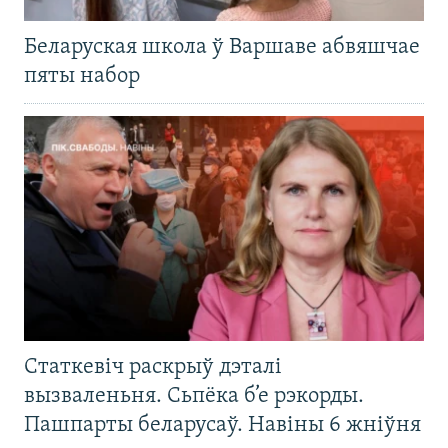
Беларуская школа ў Варшаве абвяшчае
пяты набор
Статкевіч раскрыў дэталі
вызваленьня. Сьпёка б’е рэкорды.
Пашпарты беларусаў. Навіны 6 жніўня