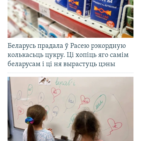
Беларусь прадала ў Расею рэкордную
колькасьць цукру. Ці хопіць яго самім
беларусам і ці ня вырастуць цэны