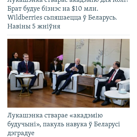
Лукашэнка стварае акадэмію для Колі?
Брат будуе бізнэс на $10 млн.
Wildberries сьпяшаецца ў Беларусь.
Навіны 5 жніўня
Лукашэнка стварае «акадэмію
будучыні», пакуль навука ў Беларусі
дэградуе