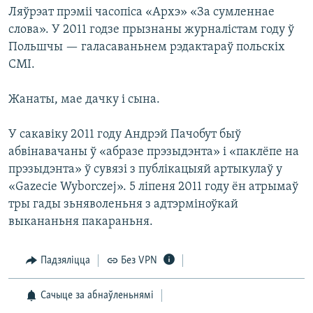
Ляўрэат прэміі часопіса «Архэ» «За сумленнае
слова». У 2011 годзе прызнаны журналістам году ў
Польшчы — галасаваньнем рэдактараў польскіх
СМІ.
Жанаты, мае дачку і сына.
У сакавіку 2011 году Андрэй Пачобут быў
абвінавачаны ў «абразе прэзыдэнта» і «паклёпе на
прэзыдэнта» ў сувязі з публікацыяй артыкулаў у
«Gazecie Wyborczej». 5 ліпеня 2011 году ён атрымаў
тры гады зьняволеньня з адтэрміноўкай
выкананьня пакараньня.
Падзяліцца
Без VPN
Сачыце за абнаўленьнямі