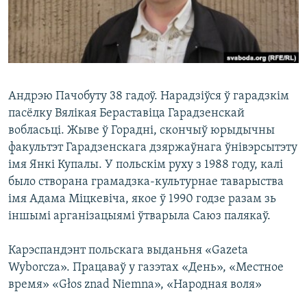
КУЛЬТУРА
МОВА
КАЛЯНДАР
НА ХВАЛЯХ СВАБОДЫ
Андрэю Пачобуту 38 гадоў. Нарадзіўся ў гарадзкім
пасёлку Вялікая Бераставіца Гарадзенскай
вобласьці. Жыве ў Горадні, скончыў юрыдычны
факультэт Гарадзенскага дзяржаўнага ўнівэрсытэту
імя Янкі Купалы. У польскім руху з 1988 году, калі
было створана грамадзка-культурнае таварыства
імя Адама Міцкевіча, якое ў 1990 годзе разам зь
іншымі арганізацыямі ўтварыла Саюз палякаў.
Карэспандэнт польскага выданьня «Gazeta
Wyborcza». Працаваў у газэтах «День», «Местное
время» «Głos znad Niemna», «Народная воля»