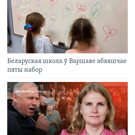
Беларуская школа ў Варшаве абвяшчае
пяты набор