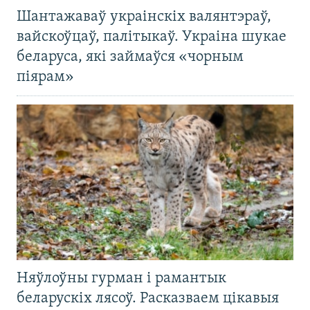
Шантажаваў украінскіх валянтэраў,
вайскоўцаў, палітыкаў. Украіна шукае
беларуса, які займаўся «чорным
піярам»
Няўлоўны гурман і рамантык
беларускіх лясоў. Расказваем цікавыя