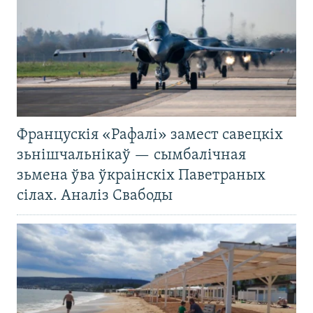
Францускія «Рафалі» замест савецкіх
зьнішчальнікаў — сымбалічная
зьмена ўва ўкраінскіх Паветраных
сілах. Аналіз Свабоды