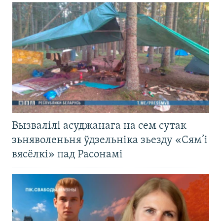
Вызвалілі асуджанага на сем сутак
зьняволеньня ўдзельніка зьезду «Сям’і
вясёлкі» пад Расонамі