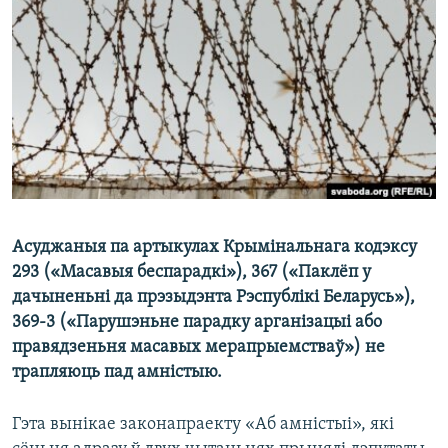
КУЛЬТУРА
МОВА
КАЛЯНДАР
НА ХВАЛЯХ СВАБОДЫ
Асуджаныя па артыкулах Крымінальнага кодэксу
293 («Масавыя беспарадкі»), 367 («Паклёп у
дачыненьні да прэзыдэнта Рэспублікі Беларусь»),
369-3 («Парушэньне парадку арганізацыі або
правядзеньня масавых мерапрыемстваў») не
трапляюць пад амністыю.
Гэта вынікае законапраекту «Аб амністыі», які