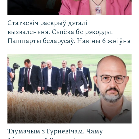
Статкевіч раскрыў дэталі
вызваленьня. Сьпёка б’е рэкорды.
Пашпарты беларусаў. Навіны 6 жніўня
Тлумачым з Гурневічам. Чаму