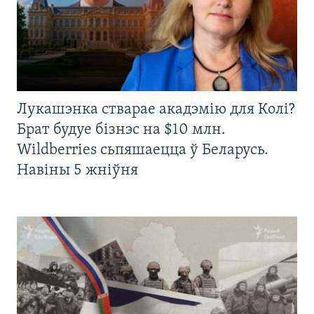
Лукашэнка стварае акадэмію для Колі?
Брат будуе бізнэс на $10 млн.
Wildberries сьпяшаецца ў Беларусь.
Навіны 5 жніўня