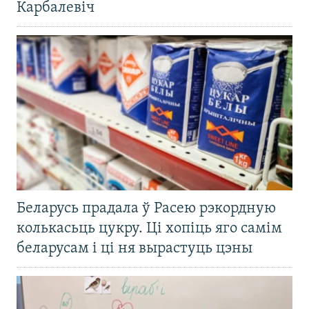
Карбалевіч
Беларусь прадала ў Расею рэкордную
колькасьць цукру. Ці хопіць яго самім
беларусам і ці ня вырастуць цэны