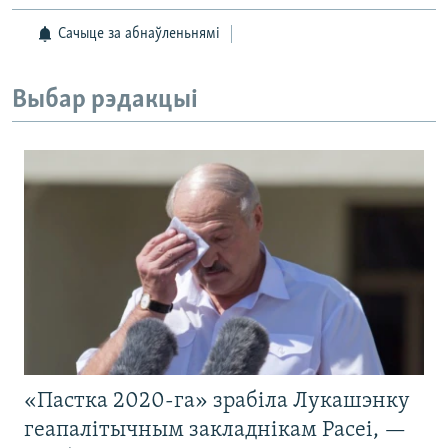
Сачыце за абнаўленьнямі
Выбар рэдакцыі
«Пастка 2020-га» зрабіла Лукашэнку
геапалітычным закладнікам Расеі, —