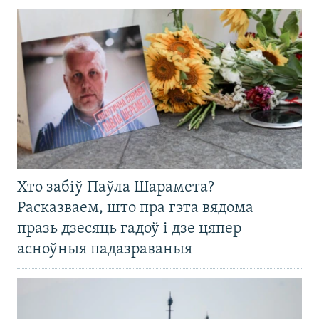
Хто забіў Паўла Шарамета?
Расказваем, што пра гэта вядома
празь дзесяць гадоў і дзе цяпер
асноўныя падазраваныя