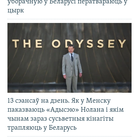
ўборачную ў Беларусі ператвараюць у
цырк
13 сэансаў на дзень. Як у Менску
паказваюць «Адысэю» Нолана і якім
чынам зараз сусьветныя кінагіты
трапляюць у Беларусь