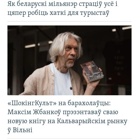
Як беларускі мільянэр страціў усё і
цяпер робіць хаткі для турыстаў
«ШокінгКульт» на барахолаўцы:
Максім Жбанкоў прэзэнтаваў сваю
новую кнігу на Кальварыйскім рынку
ў Вільні