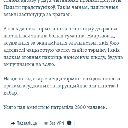
сёньня адразу ў двух чытаньнях прынялі дэпутаты
Палаты прадстаўнікоў. Такім чынам, палітычныя
вязьні застануцца за кратамі.
А вось да некаторых іншых злачынцаў дзяржава
паставілася значна больш гуманна. Напрыклад,
асуджаныя за эканамічныя злачынствы, якія ўжо
адседзелі чацьвертую частку свайго тэрміну і якія
цалкам згодныя пакрыць нанесеную шкоду, будуць
выпушчаныя на волю.
На адзін год скарачаецца тэрмін знаходжаньня за
кратамі асуджаных за карупцыйнае злачынства і
хабар.
Усяго пад амністыю патрапіла 2880 чалавек.
Падзяліцца
Без VPN