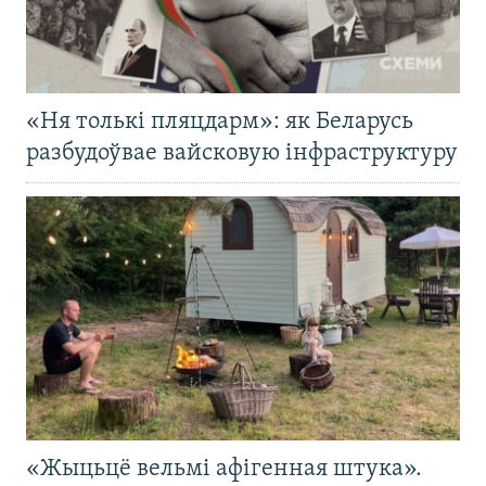
«Ня толькі пляцдарм»: як Беларусь
разбудоўвае вайсковую інфраструктуру
«Жыцьцё вельмі афігенная штука».