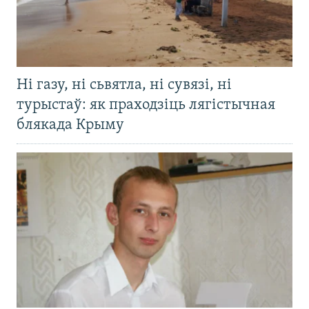
Ні газу, ні сьвятла, ні сувязі, ні
турыстаў: як праходзіць лягістычная
блякада Крыму