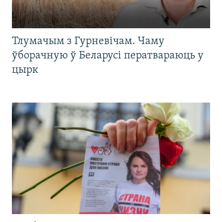
Тлумачым з Гурневічам. Чаму
ўборачную ў Беларусі ператвараюць у
цырк