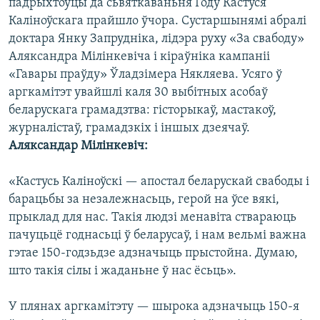
падрыхтоўцы да сьвяткаваньня Году Кастуся
Каліноўскага прайшло ўчора. Сустаршынямі абралі
доктара Янку Запрудніка, лідэра руху «За свабоду»
Аляксандра Мілінкевіча і кіраўніка кампаніі
«Гавары праўду» Ўладзімера Някляева. Усяго ў
аргкамітэт увайшлі каля 30 выбітных асобаў
беларускага грамадзтва: гісторыкаў, мастакоў,
журналістаў, грамадзкіх і іншых дзеячаў.
Аляксандар Мілінкевіч:
«Кастусь Каліноўскі — апостал беларускай свабоды і
барацьбы за незалежнасьць, герой на ўсе вякі,
прыклад для нас. Такія людзі менавіта ствараюць
пачуцьцё годнасьці ў беларусаў, і нам вельмі важна
гэтае 150-годзьдзе адзначыць прыстойна. Думаю,
што такія сілы і жаданьне ў нас ёсьць».
У плянах аргкамітэту — шырока адзначыць 150-я