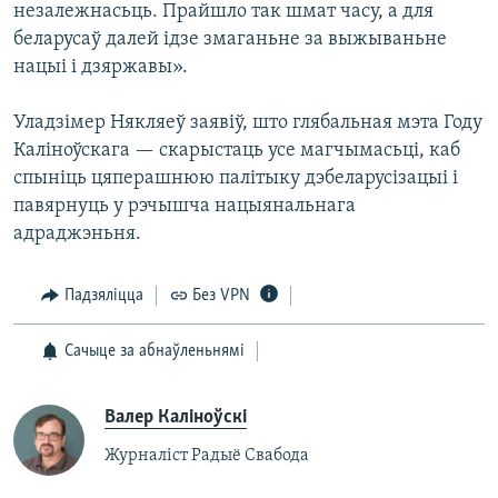
незалежнасьць. Прайшло так шмат часу, а для
беларусаў далей ідзе змаганьне за выжываньне
нацыі і дзяржавы».
Уладзімер Някляеў заявіў, што глябальная мэта Году
Каліноўскага — скарыстаць усе магчымасьці, каб
спыніць цяперашнюю палітыку дэбеларусізацыі і
павярнуць у рэчышча нацыянальнага
адраджэньня.
Падзяліцца
Без VPN
Сачыце за абнаўленьнямі
Валер Каліноўскі
Журналіст Радыё Свабода