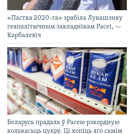
«Пастка 2020-га» зрабіла Лукашэнку
геапалітычным закладнікам Расеі, —
Карбалевіч
Беларусь прадала ў Расею рэкордную
колькасьць цукру. Ці хопіць яго самім