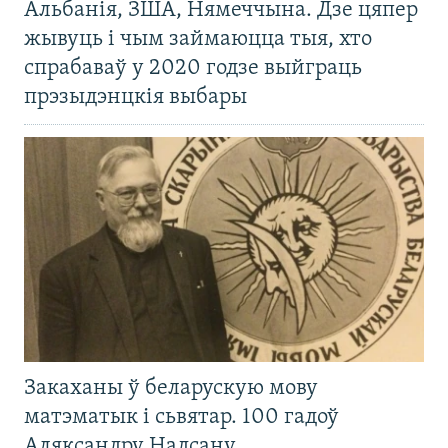
Альбанія, ЗША, Нямеччына. Дзе цяпер
жывуць і чым займаюцца тыя, хто
спрабаваў у 2020 годзе выйграць
прэзыдэнцкія выбары
Закаханы ў беларускую мову
матэматык і сьвятар. 100 гадоў
Аляксандру Надсану