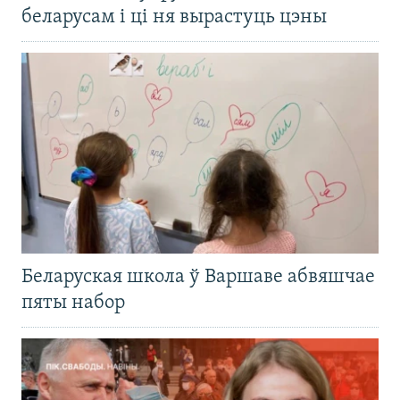
беларусам і ці ня вырастуць цэны
Беларуская школа ў Варшаве абвяшчае
пяты набор