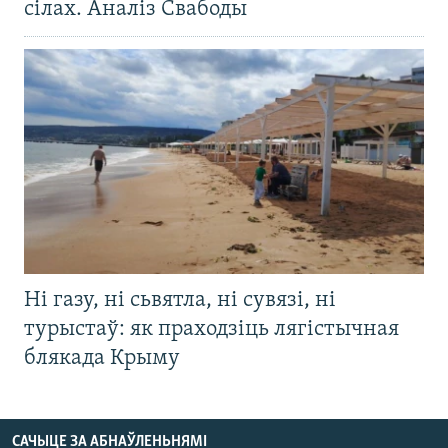
сілах. Аналіз Свабоды
Ні газу, ні сьвятла, ні сувязі, ні
турыстаў: як праходзіць лягістычная
блякада Крыму
САЧЫЦЕ ЗА АБНАЎЛЕНЬНЯМІ