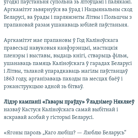
ўгодкі паўстаньня супольна зь літоўцамі і палякамі.
Аргкамітэт зьвярнуўся ва ўрад і Нацыянальны сход
Беларусі, ва ўрады і парлямэнты Літвы і Польшчы з
прапановай разам ушанаваць юбілей паўстаньня.
Аргкамітэт мае прапановы ў Год Каліноўскага
правесьці навуковыя канфэрэнцыі, мастацкія
пленэры і выставы, выдаць кнігі, стварыць фільм,
ушанаваць памяць Каліноўскага ў гарадах Беларусі
і Літвы, талакой упарадкаваць магілы паўстанцаў
1863 году, арганізаваць паходы па месцах баёў і
рэканструкцыю адной зь бітваў.
Лідэр кампаніі «Гавары праўду» Ўладзімер Някляеў
назваў Кастуся Каліноўскага самай выбітнай і
яскравай асобай у гісторыі Беларусі.
«Ягоны пароль „Каго любіш? — Люблю Беларусь“