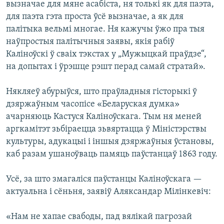
вызначае для мяне асабіста, ня толькі як для паэта,
для паэта гэта проста ўсё вызначае, а як для
палітыка вельмі многае. Ня кажучы ўжо пра тыя
наўпростыя палітычныя заявы, якія рабіў
Каліноўскі ў сваіх тэкстах у „Мужыцкай праўдзе“,
на допытах і ўрэшце рэшт перад самай стратай».
Някляеў абурыўся, што праўладныя гісторыкі ў
дзяржаўным часопісе «Беларуская думка»
ачарняюць Кастуся Каліноўскага. Тым ня меней
аргкамітэт зьбіраецца зьвяртацца ў Міністэрствы
культуры, адукацыі і іншыя дзяржаўныя ўстановы,
каб разам ушаноўваць памяць паўстанцаў 1863 году.
Усё, за што змагаліся паўстанцы Каліноўскага —
актуальна і сёньня, заявіў Аляксандар Мілінкевіч:
«Нам не хапае свабоды, пад вялікай пагрозай