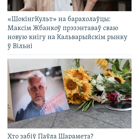
«ШокінгКульт» на барахолаўцы:
Максім Жбанкоў прэзэнтаваў сваю
новую кнігу на Кальварыйскім рынку
ў Вільні
Хто забіў Паўла Шарамета?