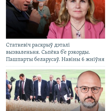
Статкевіч раскрыў дэталі
вызваленьня. Сьпёка б’е рэкорды.
Пашпарты беларусаў. Навіны 6 жніўня