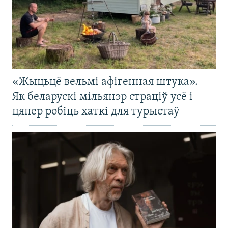
«Жыцьцё вельмі афігенная штука».
Як беларускі мільянэр страціў усё і
цяпер робіць хаткі для турыстаў