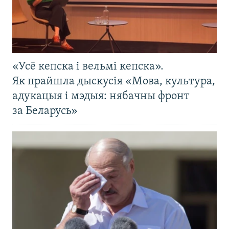
«Усё кепска і вельмі кепска».
Як прайшла дыскусія «Мова, культура,
адукацыя і мэдыя: нябачны фронт
за Беларусь»