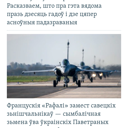
Расказваем, што пра гэта вядома
празь дзесяць гадоў і дзе цяпер
асноўныя падазраваныя
Францускія «Рафалі» замест савецкіх
зьнішчальнікаў — сымбалічная
зьмена ўва ўкраінскіх Паветраных