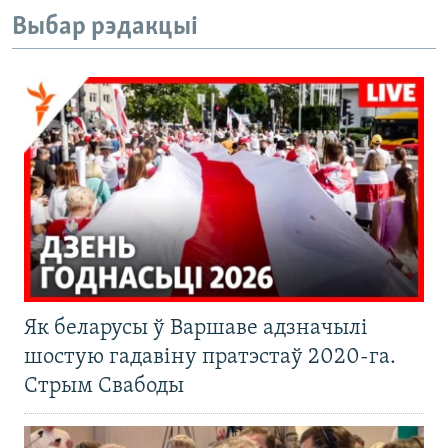
Выбар рэдакцыі
Як беларусы ў Варшаве адзначылі
шостую гадавіну пратэстаў 2020-га.
Стрым Свабоды