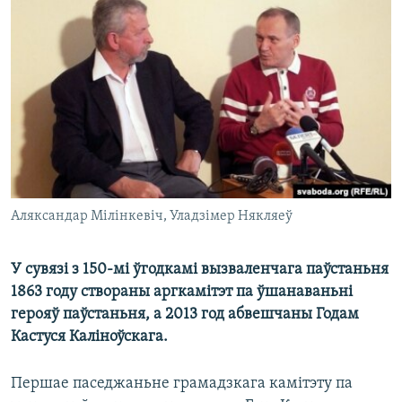
КУЛЬТУРА
МОВА
КАЛЯНДАР
НА ХВАЛЯХ СВАБОДЫ
Аляксандар Мілінкевіч, Уладзімер Някляеў
У сувязі з 150-мі ўгодкамі вызваленчага паўстаньня
1863 году створаны аргкамітэт па ўшанаваньні
герояў паўстаньня, а 2013 год абвешчаны Годам
Кастуся Каліноўскага.
Першае паседжаньне грамадзкага камітэту па