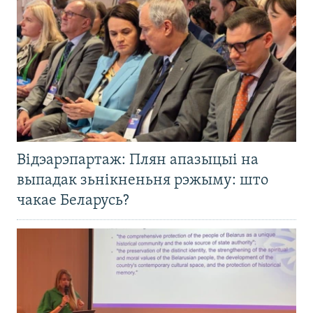
Відэарэпартаж: Плян апазыцыі на
выпадак зьнікненьня рэжыму: што
чакае Беларусь?