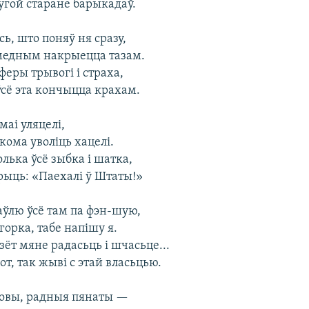
угой старане барыкадаў.
сь, што поняў ня сразу,
 медным накрыецца тазам.
еры трывогі і страха,
ўсё эта кончыцца крахам.
маі уляцелі,
лкома уволіць хацелі.
олька ўсё зыбка і шатка,
рыць: «Паехалі ў Штаты!»
аўлю ўсё там па фэн-шую,
горка, табе напішу я.
зёт мяне радасьць і шчасьце...
т, так жыві с этай власьцью.
овы, радныя пянаты —