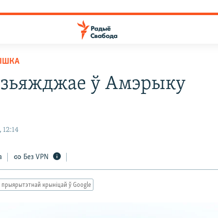
ЫШКА
 зьяжджае ў Амэрыку
 12:14
а
Без VPN
 прыярытэтнай крыніцай ў Google