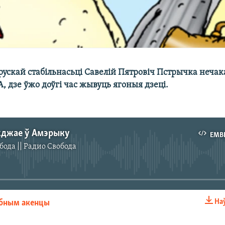
рускай стабільнасьці Савелій Пятровіч Пстрычка неч
, дзе ўжо доўгі час жывуць ягоныя дзеці.
жджае ў Амэрыку
EMB
бода || Радио Свобода
No media source currently available
На
обным акенцы
EMBED