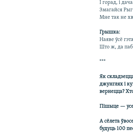
І горад, і дач
Змагайся Рыго
Мне так не хв
Грышка:
Наяве ўсё гэта
Што ж, да паб
***
Як складзецца
джунглях і ку
вернецца? Хто
Пішыце — усе
А сёлета ўвос
будуць 100 пе