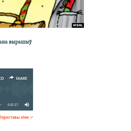
акана вырашыў
ED
SHARE
0:02:17
ўпроставы лінк
SHARE