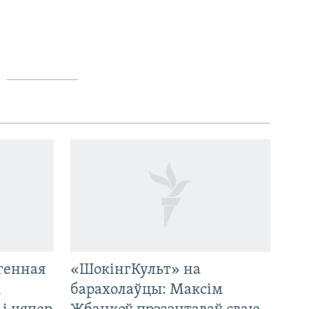
генная
«ШокінгКульт» на
і
барахолаўцы: Максім