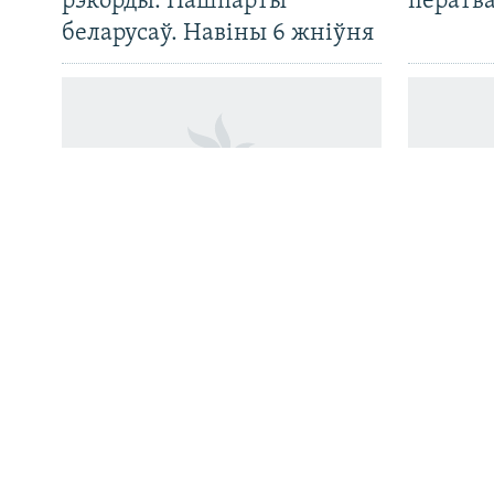
рэкорды. Пашпарты
ператв
беларусаў. Навіны 6 жніўня
Усе сайты РС/РСЭ
13 сэансаў на дзень.
Вызвалі
Як у Менску паказваюць
сем сут
«Адысэю» Нолана і якім
ўдзельн
чынам зараз сусьветныя
вясёлкі
кінагіты трапляюць
у Беларусь