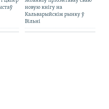
 і цяпер
Жбанкоў прэзэнтаваў сваю
ыстаў
новую кнігу на
Кальварыйскім рынку ў
Вільні
амета?
Францускія «Рафалі» замест
 гэта
савецкіх зьнішчальнікаў —
 гадоў і
сымбалічная зьмена ўва
ўкраінскіх Паветраных
сілах. Аналіз Свабоды