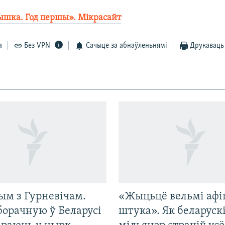
ышка. Год першы». Мікрасайт
а
Без VPN
Сачыце за абнаўленьнямі
Друкаваць
ым з Гурневічам.
«Жыцьцё вельмі афі
борачную ў Беларусі
штука». Як беларуск