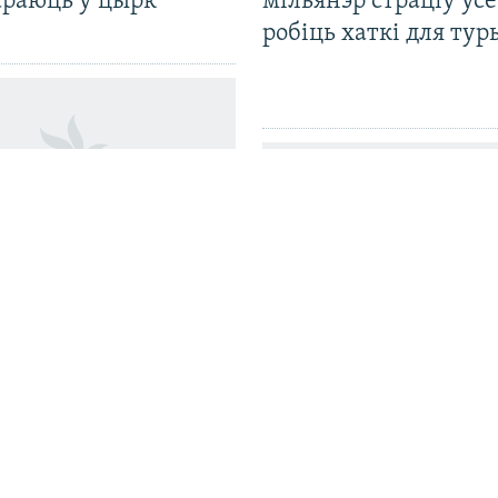
араюць у цырк
мільянэр страціў усё
робіць хаткі для тур
лі асуджанага на
ак зьняволеньня
іка зьезду «Сям’і
Хто забіў Паўла Шар
» пад Расонамі
Расказваем, што пра
вядома празь дзесяць
дзе цяпер асноўныя
падазраваныя