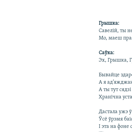
Грышка:
Савелій, ты н
Мо, маеш пра
Саўка:
Эх, Грышка, 
Бывайце здар
А я ад’яжджа
А ты тут сядз
Хранічна уст
Дастала ужэ 
Ўсё ўрэмя баі
І эта на фон