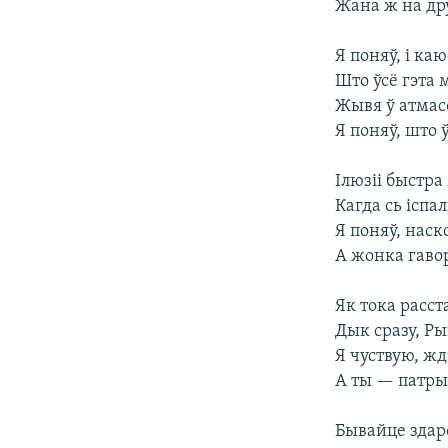
Жана ж на др
Я поняў, і каю
Што ўсё гэта
Жывя ў атмасф
Я поняў, што 
Ілюзіі быстра 
Кагда cь іспа
Я поняў, наск
А жонка гаво
Як тока расст
Дык сразу, Ры
Я чуствую, жд
А ты — патрыо
Бывайце здар