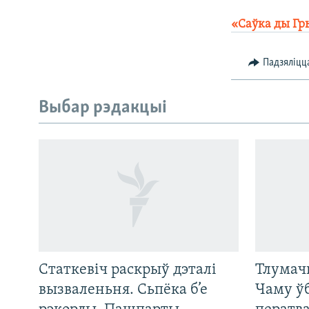
«Саўка ды Гр
Падзяліцц
Выбар рэдакцыі
Статкевіч раскрыў дэталі
Тлумач
САЧЫЦЕ ЗА АБНАЎЛЕНЬНЯМІ
вызваленьня. Сьпёка б’е
Чаму ў