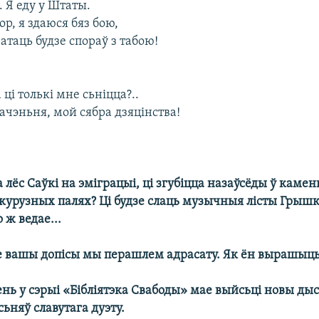
а. Я еду у Штаты.
р, я здаюся бяз бою,
атаць будзе спораў з табою!
 ці толькі мне сьніцца?..
ачэньня, мой сябра дзяцінства!
 лёс Саўкі на эміграцыі, ці згубіцца назаўсёды ў каме
курузных палях? Ці будзе слаць музычныя лісты Грышк
 ж ведае...
 вашы допісы мы перашлем адрасату. Як ён вырашыць, 
ень у сэрыі «Бібліятэка Свабоды» мае выйсьці новы дыс
сьняў славутага дуэту.