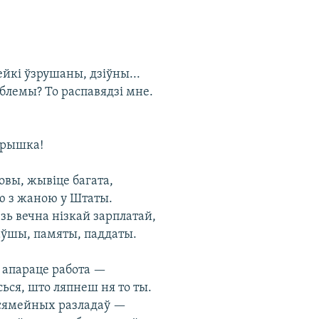
ейкі ўзрушаны, дзіўны...
блемы? То распавядзі мне.
Грышка!
овы, жывіце багата,
ю з жаною у Штаты.
і зь вечна нізкай зарплатай,
аўшы, памяты, паддаты.
ў апараце работа —
сься, што ляпнеш ня то ты.
е сямейных разладаў —