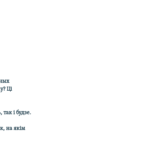
нных
у? Ці
так і будзе.
к, на якім