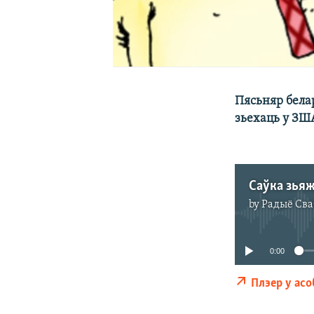
Пясьняр бела
зьехаць у ЗША
Саўка зья
by
Радыё Сва
0:00
Плэер у ас