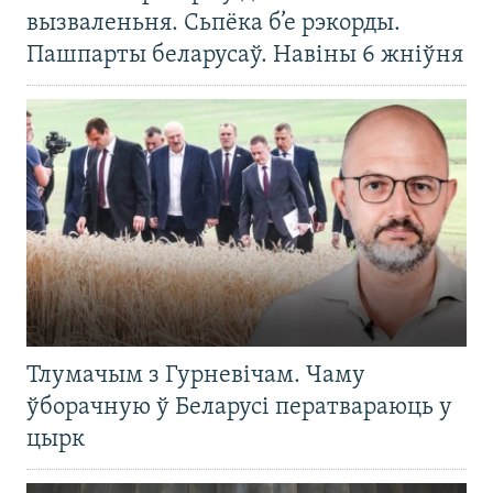
вызваленьня. Сьпёка б’е рэкорды.
Пашпарты беларусаў. Навіны 6 жніўня
Тлумачым з Гурневічам. Чаму
ўборачную ў Беларусі ператвараюць у
цырк