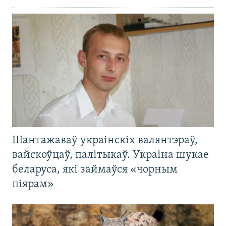
Шантажаваў украінскіх валянтэраў,
вайскоўцаў, палітыкаў. Украіна шукае
беларуса, які займаўся «чорным
піярам»