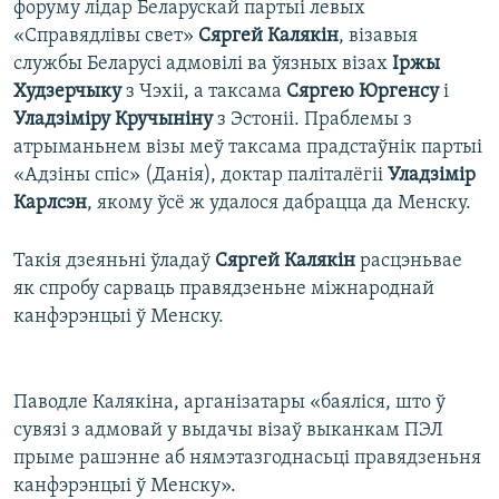
форуму лідар Беларускай партыі левых
«Справядлівы свет»
Сяргей Калякін
, візавыя
службы Беларусі адмовілі ва ўязных візах
Іржы
Худзерчыку
з Чэхіі, а таксама
Сяргею Юргенсу
і
Уладзіміру Кручыніну
з Эстоніі. Праблемы з
атрыманьнем візы меў таксама прадстаўнік партыі
«Адзіны спіс» (Данія), доктар паліталёгіі
Уладзімір
Карлсэн
, якому ўсё ж удалося дабрацца да Менску.
Такія дзеяньні ўладаў
Сяргей Калякін
расцэньвае
як спробу сарваць правядзеньне міжнароднай
канфэрэнцыі ў Менску.
Паводле Калякіна, арганізатары «баяліся, што ў
сувязі з адмовай у выдачы візаў выканкам ПЭЛ
прыме рашэнне аб нямэтазгоднасьці правядзеньня
канфэрэнцыі ў Менску».