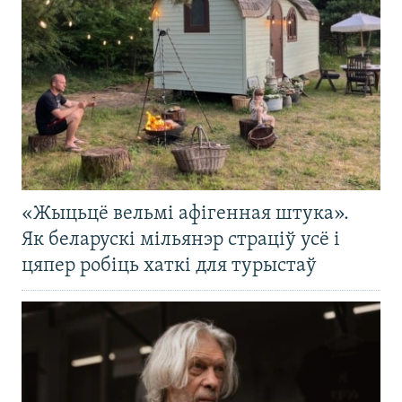
«Жыцьцё вельмі афігенная штука».
Як беларускі мільянэр страціў усё і
цяпер робіць хаткі для турыстаў