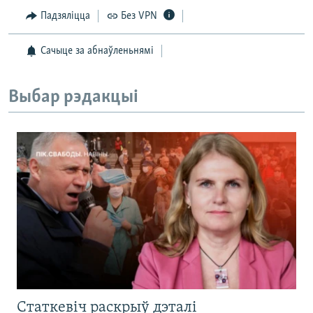
Падзяліцца
Без VPN
Сачыце за абнаўленьнямі
Выбар рэдакцыі
Статкевіч раскрыў дэталі