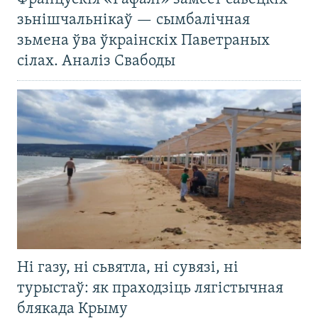
зьнішчальнікаў — сымбалічная
зьмена ўва ўкраінскіх Паветраных
сілах. Аналіз Свабоды
Ні газу, ні сьвятла, ні сувязі, ні
турыстаў: як праходзіць лягістычная
блякада Крыму