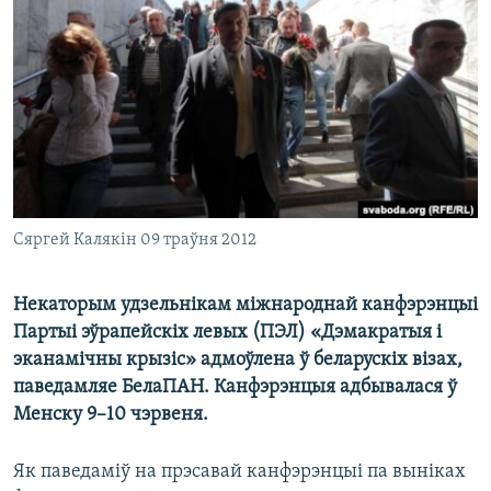
КУЛЬТУРА
МОВА
КАЛЯНДАР
НА ХВАЛЯХ СВАБОДЫ
Сяргей Калякін 09 траўня 2012
Некаторым удзельнікам міжнароднай канфэрэнцыі
Партыі эўрапейскіх левых (ПЭЛ) «Дэмакратыя і
эканамічны крызіс» адмоўлена ў беларускіх візах,
паведамляе БелаПАН. Канфэрэнцыя адбывалася ў
Менску 9–10 чэрвеня.
Як паведаміў на прэсавай канфэрэнцыі па выніках