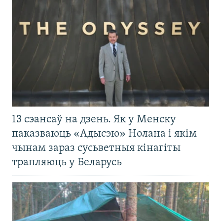
13 сэансаў на дзень. Як у Менску
паказваюць «Адысэю» Нолана і якім
чынам зараз сусьветныя кінагіты
трапляюць у Беларусь