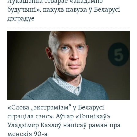
Лукашэнка стварае «акадэмію
будучыні», пакуль навука ў Беларусі
дэградуе
«Слова „экстрэмізм“ у Беларусі
страціла сэнс». Аўтар «Гопнікаў»
Уладзімер Казлоў напісаў раман пра
менскія 90-я