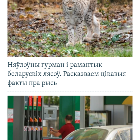
Няўлоўны гурман і рамантык
беларускіх лясоў. Расказваем цікавыя
факты пра рысь