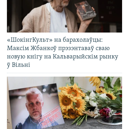
«ШокінгКульт» на барахолаўцы:
Максім Жбанкоў прэзэнтаваў сваю
новую кнігу на Кальварыйскім рынку
ў Вільні