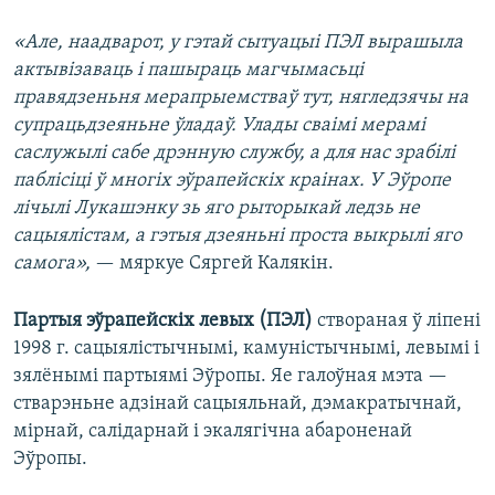
«Але, наадварот, у гэтай сытуацыі ПЭЛ вырашыла
актывізаваць і пашыраць магчымасьці
правядзеньня мерапрыемстваў тут, нягледзячы на
супрацьдзеяньне ўладаў. Улады сваімі мерамі
саслужылі сабе дрэнную службу, а для нас зрабілі
паблісіці ў многіх эўрапейскіх краінах. У Эўропе
лічылі Лукашэнку зь яго рыторыкай ледзь не
сацыялістам, а гэтыя дзеяньні проста выкрылі яго
самога»,
— мяркуе Сяргей Калякін.
Партыя эўрапейскіх левых (ПЭЛ)
створаная ў ліпені
1998 г. сацыялістычнымі, камуністычнымі, левымі і
зялёнымі партыямі Эўропы. Яе галоўная мэта —
стварэньне адзінай сацыяльнай, дэмакратычнай,
мірнай, салідарнай і экалягічна абароненай
Эўропы.