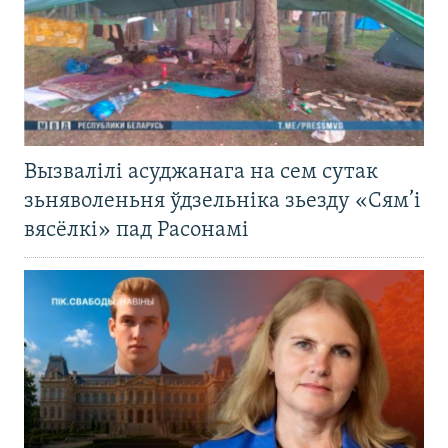
Вызвалілі асуджанага на сем сутак
зьняволеньня ўдзельніка зьезду «Сям’і
вясёлкі» пад Расонамі