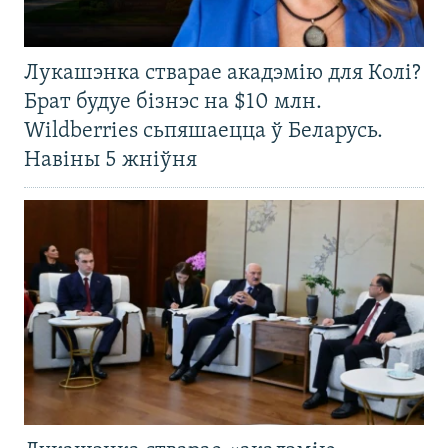
Лукашэнка стварае акадэмію для Колі?
Брат будуе бізнэс на $10 млн.
Wildberries сьпяшаецца ў Беларусь.
Навіны 5 жніўня