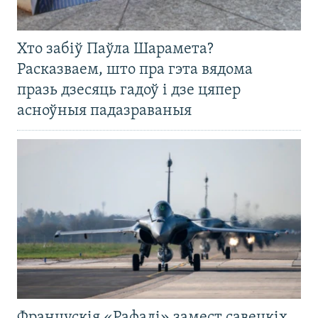
Хто забіў Паўла Шарамета?
Расказваем, што пра гэта вядома
празь дзесяць гадоў і дзе цяпер
асноўныя падазраваныя
Францускія «Рафалі» замест савецкіх