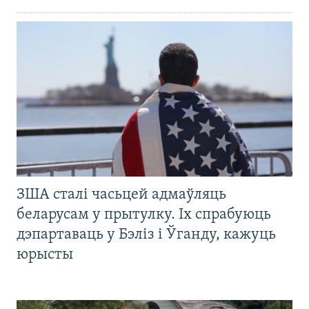
ЗША сталі часьцей адмаўляць
беларусам у прытулку. Іх спрабуюць
дэпартаваць у Бэліз і Ўганду, кажуць
юрысты