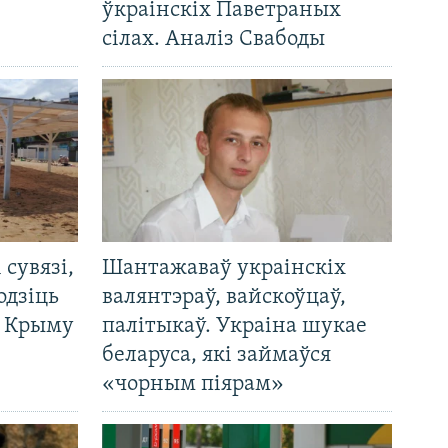
ўкраінскіх Паветраных
сілах. Аналіз Свабоды
і сувязі,
Шантажаваў украінскіх
одзіць
валянтэраў, вайскоўцаў,
а Крыму
палітыкаў. Украіна шукае
беларуса, які займаўся
«чорным піярам»