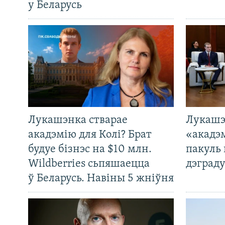
у Беларусь
Лукашэнка стварае
Лукашэ
акадэмію для Колі? Брат
«акадэ
будуе бізнэс на $10 млн.
пакуль 
Wildberries сьпяшаецца
дэграду
ў Беларусь. Навіны 5 жніўня