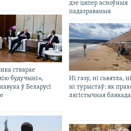
дзе цяпер асноўныя
падазраваныя
нка стварае
мію будучыні»,
Ні газу, ні сьвятла, н
навука ў Беларусі
ні турыстаў: як прах
е
лягістычная блякад