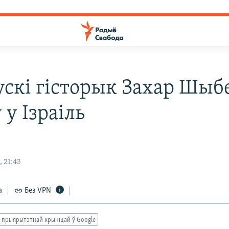
ускі гісторык Захар Шыб
 у Ізраіль
 21:43
а
Без VPN
 прыярытэтнай крыніцай ў Google