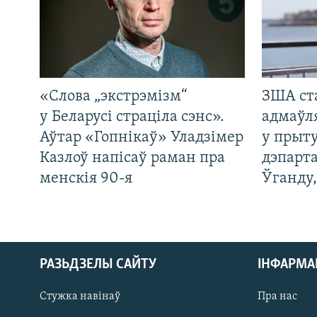
«Слова „экстрэмізм“
ЗША ст
у Беларусі страціла сэнс».
адмаўл
Аўтар «Гопнікаў» Уладзімер
у прыту
Казлоў напісаў раман пра
дэпарта
менскія 90-я
Ўганду
РАЗЬДЗЕЛЫ САЙТУ
ІНФАРМ
Стужка навінаў
Пра нас