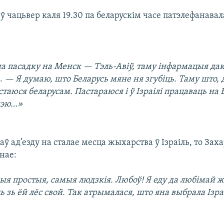
ў чацьвер каля 19.30 па беларускім часе патэлефанавал
на пасадку на Менск —
Тэль-Авіў
, таму інфармацыя д
.
— Я думаю, што Беларусь мяне ня згубіць. Таму што, д
астаюся беларусам. Пастараюся і ў Ізраілі працаваць на 
дэю…»
ў ад’езду на сталае месца жыхарства ў Ізраіль, то За
нае:
я простыя, самыя людзкія. Любоў! Я еду да любімай 
ь зь ёй лёс свой. Так атрымалася, што яна выбрала Ізраі