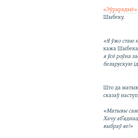
«Эўрарадыё»
Шыбеку.
«Я ўжо стаю 
кажа Шыбека
я ўсё роўна з
беларускую і
Што да матыва
сказаў наступ
«Матывы самы
Хачу аб’яднац
выбраў яе!»