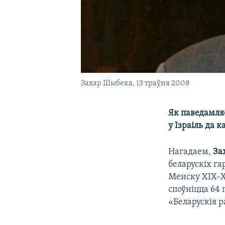
Захар Шыбека, 13 траўня 2008
Як паведамля
у Ізраіль да
Нагадаем,
За
беларускіх г
Менску XIX–XX
споўніцца 64 
«Беларускія 