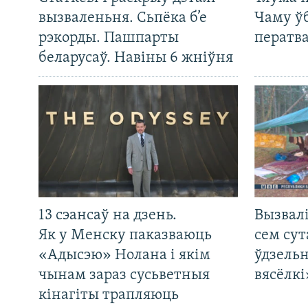
вызваленьня. Сьпёка б’е
Чаму ў
рэкорды. Пашпарты
ператв
беларусаў. Навіны 6 жніўня
13 сэансаў на дзень.
Вызвалі
Як у Менску паказваюць
сем сут
«Адысэю» Нолана і якім
ўдзельн
чынам зараз сусьветныя
вясёлкі
кінагіты трапляюць