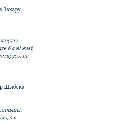
а Захару
акладная…
—
зе б я ні жыў,
Беларусь, на
хар Шыбека
жанчыны.
ль, а я