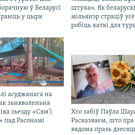
борачную ў Беларусі
штука». Як беларуск
араюць у цырк
мільянэр страціў усё
робіць хаткі для тур
лі асуджанага на
ак зьняволеньня
іка зьезду «Сям’і
Хто забіў Паўла Шар
» пад Расонамі
Расказваем, што пра
вядома празь дзесяць