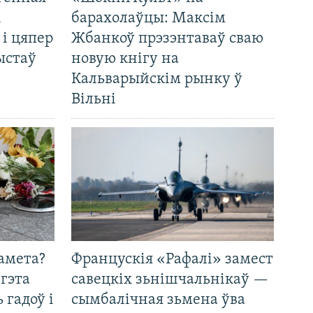
і
барахолаўцы: Максім
 і цяпер
Жбанкоў прэзэнтаваў сваю
ыстаў
новую кнігу на
Кальварыйскім рынку ў
Вільні
амета?
Францускія «Рафалі» замест
 гэта
савецкіх зьнішчальнікаў —
 гадоў і
сымбалічная зьмена ўва