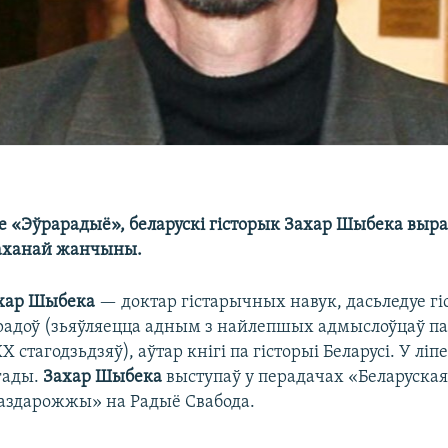
е «Эўрарадыё», беларускі гісторык Захар Шыбека выр
 каханай жанчыны.
хар Шыбека
— доктар гістарычных навук, дасьледуе г
арадоў (зьяўляецца адным з найлепшых адмыслоўцаў па 
 стагодзьдзяў), аўтар кнігі па гісторыі Беларусі. У ліп
гады.
Захар Шыбека
выступаў у перадачах «Беларуская
раздарожжы» на Радыё Свабода.