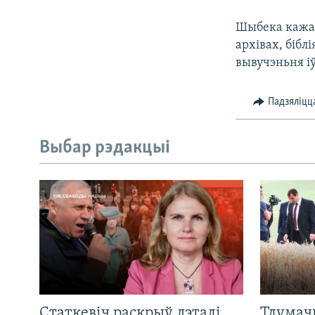
Шыбека кажа,
архівах, бібл
вывучэньня і
Падзяліцц
Выбар рэдакцыі
Статкевіч раскрыў дэталі
Тлумач