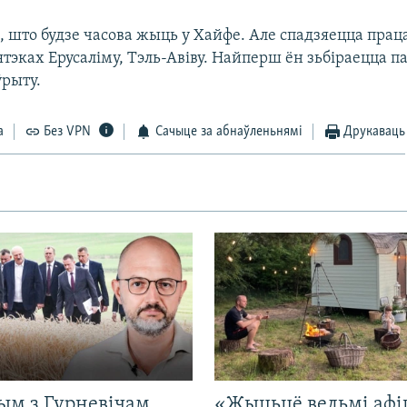
 што будзе часова жыць у Хайфе. Але спадзяецца прац
іятэках Ерусаліму, Тэль-Авіву. Найперш ён зьбіраецца п
ўрыту.
а
Без VPN
Сачыце за абнаўленьнямі
Друкаваць
ым з Гурневічам.
«Жыцьцё вельмі афі