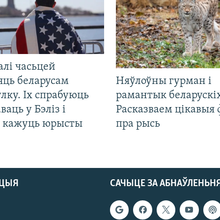
алі часьцей
яць беларусам
Няўлоўны гурман і
лку. Іх спрабуюць
рамантык беларускіх
ваць у Бэліз і
Расказваем цікавыя
, кажуць юрысты
пра рысь
АЦЫЯ
САЧЫЦЕ ЗА АБНАЎЛЕНЬН