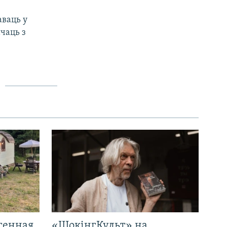
аваць у
ачаць з
генная
«ШокінгКульт» на