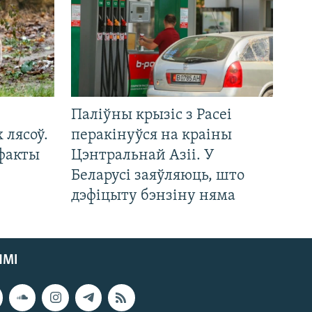
Паліўны крызіс з Расеі
 лясоў.
перакінуўся на краіны
 факты
Цэнтральнай Азіі. У
Беларусі заяўляюць, што
дэфіцыту бэнзіну няма
ЯМІ