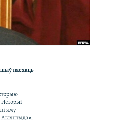
ашыў паехаць
історыю
гісторыі
ені яму
 Атлянтыда»,