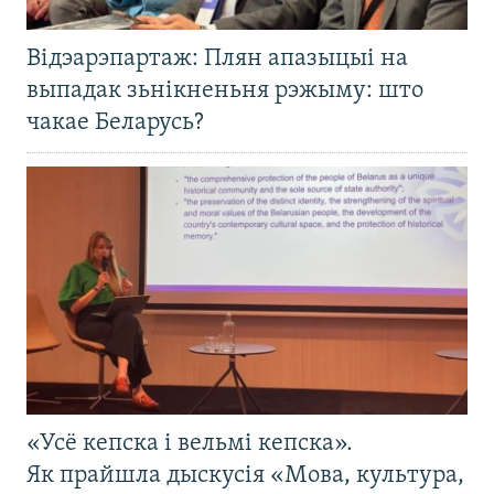
Відэарэпартаж: Плян апазыцыі на
выпадак зьнікненьня рэжыму: што
чакае Беларусь?
«Усё кепска і вельмі кепска».
Як прайшла дыскусія «Мова, культура,