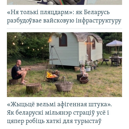
«Ня толькі пляцдарм»: як Беларусь
разбудоўвае вайсковую інфраструктуру
«Жыцьцё вельмі афігенная штука».
Як беларускі мільянэр страціў усё і
цяпер робіць хаткі для турыстаў