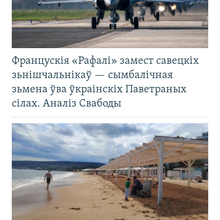
Францускія «Рафалі» замест савецкіх
зьнішчальнікаў — сымбалічная
зьмена ўва ўкраінскіх Паветраных
сілах. Аналіз Свабоды