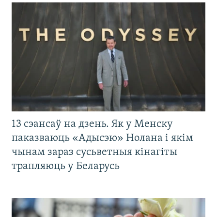
13 сэансаў на дзень. Як у Менску
паказваюць «Адысэю» Нолана і якім
чынам зараз сусьветныя кінагіты
трапляюць у Беларусь