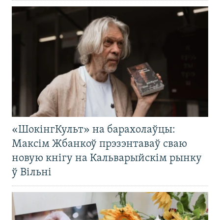
«ШокінгКульт» на барахолаўцы:
Максім Жбанкоў прэзэнтаваў сваю
новую кнігу на Кальварыйскім рынку
ў Вільні