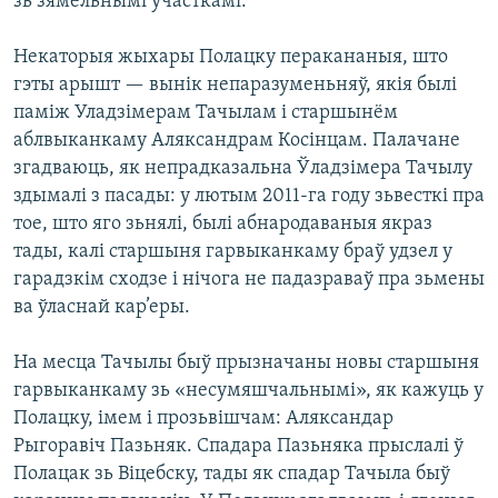
зь зямельнымі ўчасткамі.
Некаторыя жыхары Полацку перакананыя, што
гэты арышт — вынік непаразуменьняў, якія былі
паміж Уладзімерам Тачылам і старшынём
аблвыканкаму Аляксандрам Косінцам. Палачане
згадваюць, як непрадказальна Ўладзімера Тачылу
здымалі з пасады: у лютым 2011-га году зьвесткі пра
тое, што яго зьнялі, былі абнародаваныя якраз
тады, калі старшыня гарвыканкаму браў удзел у
гарадзкім сходзе і нічога не падазраваў пра зьмены
ва ўласнай кар’еры.
На месца Тачылы быў прызначаны новы старшыня
гарвыканкаму зь «несумяшчальнымі», як кажуць у
Полацку, імем і прозьвішчам: Аляксандар
Рыгоравіч Пазьняк. Спадара Пазьняка прыслалі ў
Полацак зь Віцебску, тады як спадар Тачыла быў