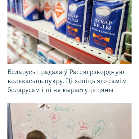
Беларусь прадала ў Расею рэкордную
колькасьць цукру. Ці хопіць яго самім
беларусам і ці ня вырастуць цэны