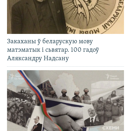
Закаханы ў беларускую мову
матэматык і сьвятар. 100 гадоў
Аляксандру Надсану