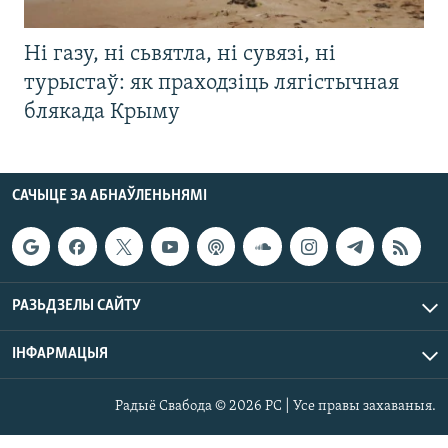
Ні газу, ні сьвятла, ні сувязі, ні
турыстаў: як праходзіць лягістычная
блякада Крыму
САЧЫЦЕ ЗА АБНАЎЛЕНЬНЯМІ
РАЗЬДЗЕЛЫ САЙТУ
ІНФАРМАЦЫЯ
Радыё Свабода © 2026 РС | Усе правы захаваныя.