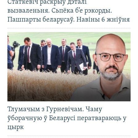
Статкевіч раскрыў дэталі
вызваленьня. Сьпёка б’е рэкорды.
Пашпарты беларусаў. Навіны 6 жніўня
Тлумачым з Гурневічам. Чаму
ўборачную ў Беларусі ператвараюць у
цырк