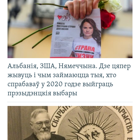
Альбанія, ЗША, Нямеччына. Дзе цяпер
жывуць і чым займаюцца тыя, хто
спрабаваў у 2020 годзе выйграць
прэзыдэнцкія выбары