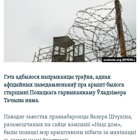
КУЛЬТУРА
МОВА
КАЛЯНДАР
НА ХВАЛЯХ СВАБОДЫ
Гэта адбылося напрыканцы траўня, аднак
афіцыйных паведамленьняў пра арышт былога
старшыні Полацкага гарвыканкаму Ўладзімера
Тачылы няма.
Паводле зьвестак праваабаронцы Валера Шчукіна,
разьмешчаных на сайце кампаніі «Наш дом»,
былы полацкі мэр арыштаваны нібыта за махінацыі