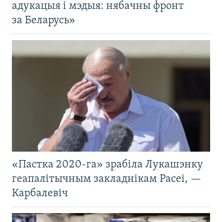
адукацыя і мэдыя: нябачны фронт
за Беларусь»
«Пастка 2020-га» зрабіла Лукашэнку
геапалітычным закладнікам Расеі, —
Карбалевіч