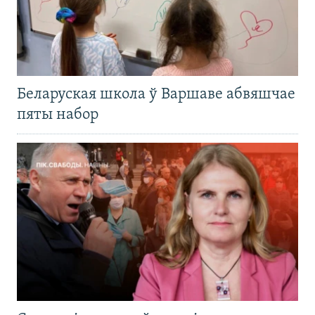
Беларуская школа ў Варшаве абвяшчае
пяты набор