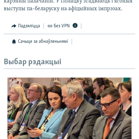
карэнны палачанін. У Полацку згадваюць і ягоныя
выступы па-беларуску на афіцыйных імпрэзах.
Падзяліцца
Без VPN
Сачыце за абнаўленьнямі
Выбар рэдакцыі