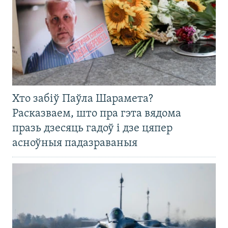
Хто забіў Паўла Шарамета?
Расказваем, што пра гэта вядома
празь дзесяць гадоў і дзе цяпер
асноўныя падазраваныя