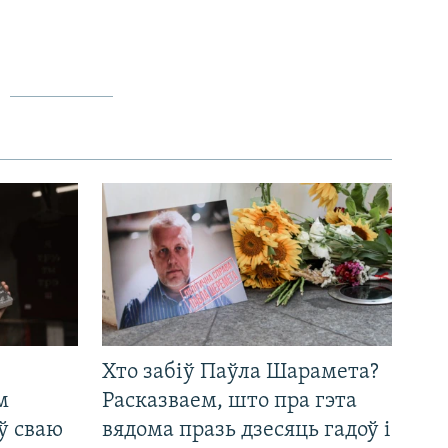
Хто забіў Паўла Шарамета?
м
Расказваем, што пра гэта
ў сваю
вядома празь дзесяць гадоў і