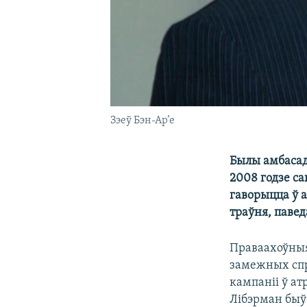
Зэеў Бэн-Ар’е
Былы амбасада
2008 годзе са
гаворыцца ў а
траўня, павед
Праваахоўныя
замежных спр
кампаніі ў ат
Лібэрман быў 