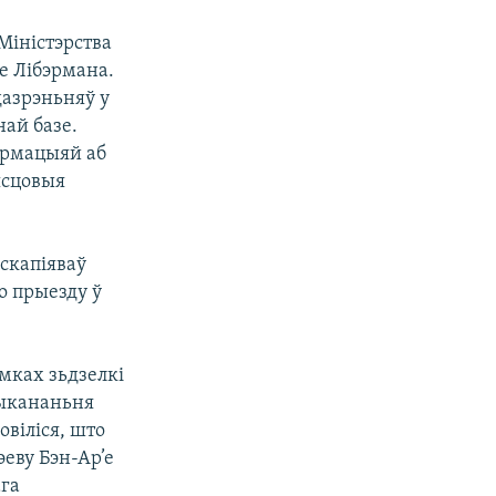
Міністэрства
е Лібэрмана.
дазрэньняў у
ай базе.
фармацыяй аб
ясцовыя
 скапіяваў
о прыезду ў
мках зьдзелкі
выкананьня
овіліся, што
эеву Бэн-Ар’е
ага