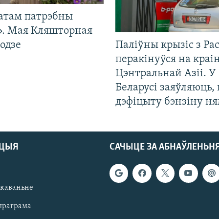
атам патрэбны
». Мая Кляшторная
одзе
Паліўны крызіс з Рас
перакінуўся на краі
Цэнтральнай Азіі. У
Беларусі заяўляюць,
дэфіцыту бэнзіну н
АЦЫЯ
САЧЫЦЕ ЗА АБНАЎЛЕНЬН
якаваньне
праграма