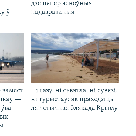
дзе цяпер асноўныя
у ў
падазраваныя
 замест
Ні газу, ні сьвятла, ні сувязі,
нікаў —
ні турыстаў: як праходзіць
 ўва
лягістычная блякада Крыму
ных
ды