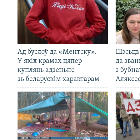
Ад буслоў да «Ментску».
Шэсьць 
У якіх крамах цяпер
да зван
купляць адзеньне
з бубна
зь беларускім характарам
Аляксе