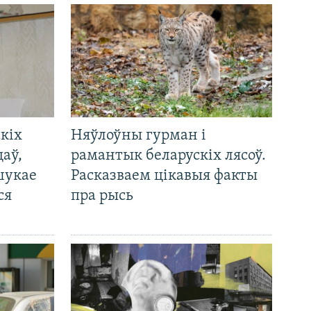
кіх
Няўлоўны гурман і
цаў,
рамантык беларускіх лясоў.
шукае
Расказваем цікавыя факты
ся
пра рысь