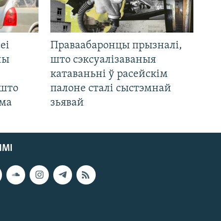
еі
Праваабаронцы прызналі,
ны
што сэксуалізаваныя
катаваньні ў расейскім
 што
палоне сталі сыстэмнай
яма
зьявай
ЯМІ