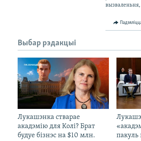
вызваленьня,
Падзяліцц
Выбар рэдакцыі
Лукашэнка стварае
Лукашэ
акадэмію для Колі? Брат
«акадэ
будуе бізнэс на $10 млн.
пакуль 