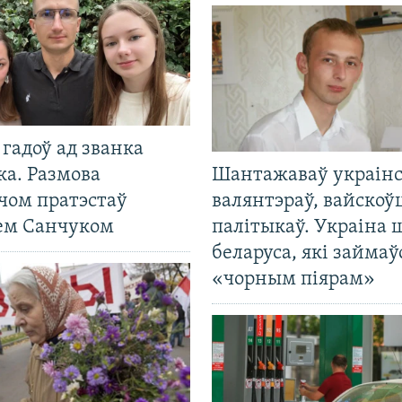
гадоў ад званка
ка. Размова
Шантажаваў украінс
чом пратэстаў
валянтэраў, вайскоў
ем Санчуком
палітыкаў. Украіна 
беларуса, які займаў
«чорным піярам»