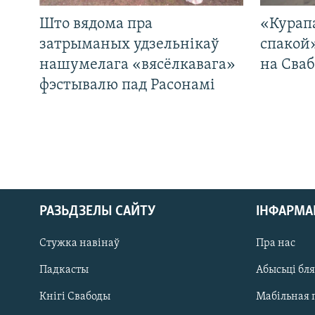
Што вядома пра
«Курап
затрыманых удзельнікаў
спакой
нашумелага «вясёлкавага»
на Сваб
фэстывалю пад Расонамі
РАЗЬДЗЕЛЫ САЙТУ
ІНФАРМ
Стужка навінаў
Пра нас
Падкасты
Абысьці бл
Кнігі Свабоды
Мабільная 