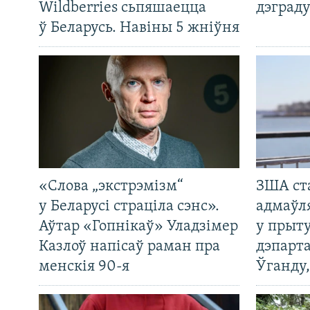
Wildberries сьпяшаецца
дэграду
ў Беларусь. Навіны 5 жніўня
«Слова „экстрэмізм“
ЗША ст
у Беларусі страціла сэнс».
адмаўл
Аўтар «Гопнікаў» Уладзімер
у прыту
Казлоў напісаў раман пра
дэпарта
менскія 90-я
Ўганду