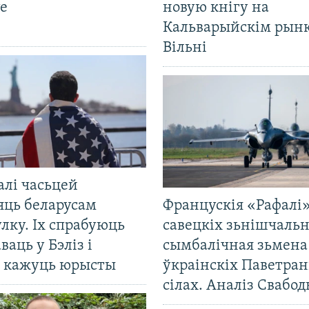
е
новую кнігу на
Кальварыйскім рынк
Вільні
алі часьцей
яць беларусам
Францускія «Рафалі»
лку. Іх спрабуюць
савецкіх зьнішчаль
ваць у Бэліз і
сымбалічная зьмена
, кажуць юрысты
ўкраінскіх Паветра
сілах. Аналіз Свабо