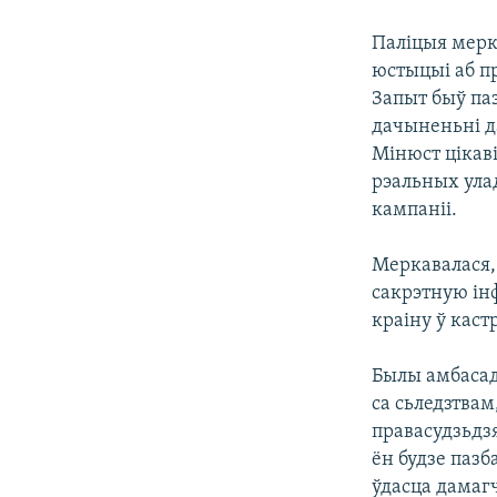
Паліцыя мерка
юстыцыі аб пр
Запыт быў паз
дачыненьні д
Мінюст цікаві
рэальных ула
кампаніі.
Меркавалася, 
сакрэтную ін
краіну ў каст
Былы амбасад
са сьледзтвам
правасудзьдзя
ён будзе пазб
ўдасца дамаг