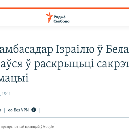
амбасадар Ізраілю ў Бела
аўся ў раскрыцьці сакрэ
мацыі
 15:11
а
Без VPN
 прыярытэтнай крыніцай ў Google