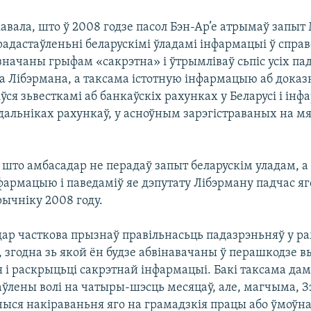
вала, што ў 2008 годзе пасол Бэн-Ар’е атрымаў запыт 
адастаўленьні беларускімі ўладамі інфармацыі ў справ
начаны грыфам «сакрэтна» і ўтрымліваў сьпіс усіх па
а Лібэрмана, а таксама істотную інфармацыю аб доказн
ўся зьвесткамі аб банкаўскіх рахунках у Беларусі і ін
дальніках рахункаў, у асноўным зарэгістраваных на м
што амбасадар не перадаў запыт беларускім уладам, а
фармацыю і паведаміў яе дэпутату Лібэрману падчас яг
рычніку 2008 году.
ар часткова прызнаў правільнасьць падазрэньняў у ра
, згодна зь якой ён будзе абвінавачаны ў перашкодзе 
 і раскрыцьці сакрэтнай інфармацыі. Бакі таксама дам
аўлены волі на чатыры-шэсць месяцаў, але, магчыма, З
чыся накіраваньня яго на грамадзкія працы або ўмоўн