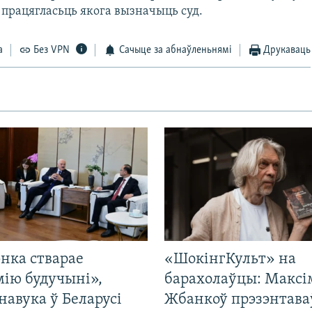
 працягласьць якога вызначыць суд.
а
Без VPN
Сачыце за абнаўленьнямі
Друкаваць
нка стварае
«ШокінгКульт» на
мію будучыні»,
барахолаўцы: Максі
навука ў Беларусі
Жбанкоў прэзэнтава