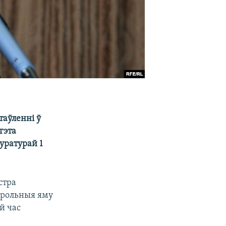
таўленні ў
гэта
уратурай 1
стра
трольныя яму
й час