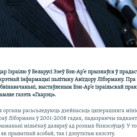
р Ізраілю ў Беларусі Зэеў Бэн-Ар’е прызнаўся ў прадас
крэтнай інфармацыі палітыку Авігдору Лібэрману. Пра 
бвінавачаньні, выстаўленым Бэн-Ар’е ізраільскай прак
амляе газэта «Гаарэц».
 органы расьсьледуюць дзейнасьць цяперашняга міні
аў Лібэрмана ў 2001-2008 гадах, падазраючы падкан
рыманьні мільёнаў даляраў ад розных бізнэсоўцаў. У то
як прыватнай асобай, так і дэпутатам кнэсэту.