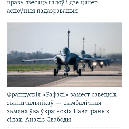
празь дзесяць гадоў і дзе цяпер
асноўныя падазраваныя
Францускія «Рафалі» замест савецкіх
зьнішчальнікаў — сымбалічная
зьмена ўва ўкраінскіх Паветраных
сілах. Аналіз Свабоды