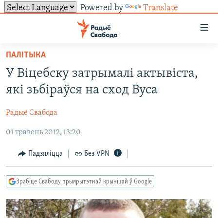
Powered by
Translate
Лінкі
ўнівэрсальнага
доступу
ПАЛІТЫКА
НАВІНЫ
Перайсьці
У Віцебску затрымалі актывіста,
да
ТОЛЬКІ НА СВАБОДЗЕ
УСЕ НАВІНЫ
які зьбіраўся на сход Вуса
галоўнага
СУВЯЗЬ
ВІДЭА І ФОТА
ТЭСТЫ
зьместу
Радыё Свабода
Перайсьці
ПАДПІСАЦЦА
ЛЮДЗІ
БЛОГІ
АБЫСЬЦІ БЛЯКАВАНЬНЕ
да
01 травень 2012, 13:20
ПАЛІТЫКА
ГІСТОРЫЯ НА СВАБОДЗЕ
ПАДЗЯЛІЦЦА ІНФАРМАЦЫЯЙ
RSS
галоўнай
САЧЫЦЕ ЗА АБНАЎЛЕНЬНЯМІ
навігацыі
ЭКАНОМІКА
ПАДКАСТЫ
ПАДКАСТЫ
Падзяліцца
Без VPN
Перайсьці
ВАЙНА
КНІГІ
FACEBOOK
да
Зрабіце Свабоду прыярытэтнай крыніцай ў Google
БЕЛАРУСЫ НА ВАЙНЕ
АЎДЫЁКНІГІ
TWITTER
пошуку
ПАЛІТВЯЗЬНІ
PREMIUM
Усе сайты РС/РСЭ