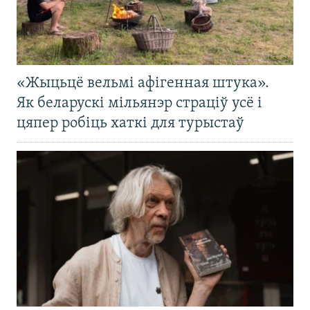
«Жыцьцё вельмі афігенная штука».
Як беларускі мільянэр страціў усё і
цяпер робіць хаткі для турыстаў