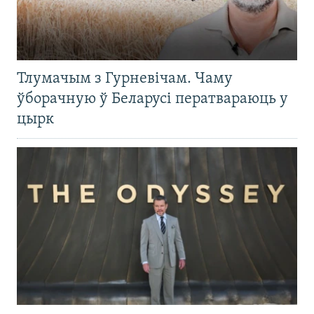
Тлумачым з Гурневічам. Чаму
ўборачную ў Беларусі ператвараюць у
цырк