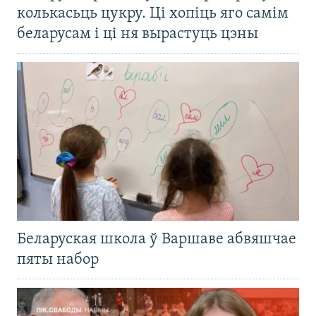
колькасьць цукру. Ці хопіць яго самім
беларусам і ці ня вырастуць цэны
Беларуская школа ў Варшаве абвяшчае
пяты набор