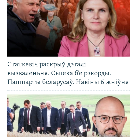
Статкевіч раскрыў дэталі
вызваленьня. Сьпёка б’е рэкорды.
Пашпарты беларусаў. Навіны 6 жніўня