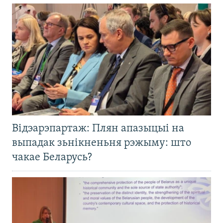
Відэарэпартаж: Плян апазыцыі на
выпадак зьнікненьня рэжыму: што
чакае Беларусь?