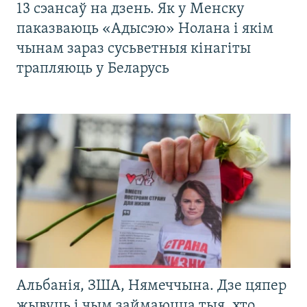
13 сэансаў на дзень. Як у Менску
паказваюць «Адысэю» Нолана і якім
чынам зараз сусьветныя кінагіты
трапляюць у Беларусь
Альбанія, ЗША, Нямеччына. Дзе цяпер
жывуць і чым займаюцца тыя, хто