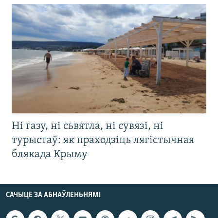
Ні газу, ні сьвятла, ні сувязі, ні
турыстаў: як праходзіць лягістычная
блякада Крыму
САЧЫЦЕ ЗА АБНАЎЛЕНЬНЯМІ