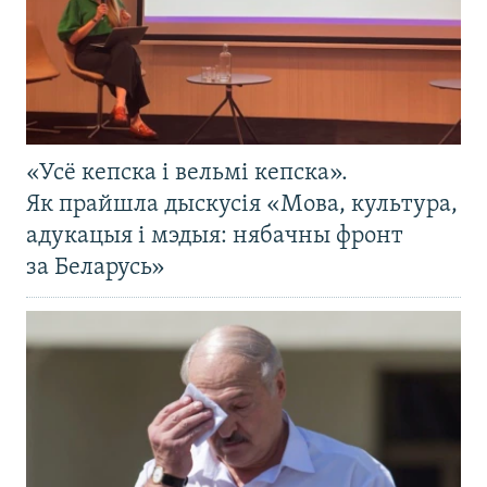
«Усё кепска і вельмі кепска».
Як прайшла дыскусія «Мова, культура,
адукацыя і мэдыя: нябачны фронт
за Беларусь»