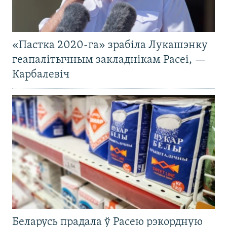
«Пастка 2020-га» зрабіла Лукашэнку
геапалітычным закладнікам Расеі, —
Карбалевіч
Беларусь прадала ў Расею рэкордную