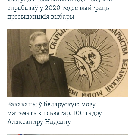
спрабаваў у 2020 годзе выйграць
прэзыдэнцкія выбары
Закаханы ў беларускую мову
матэматык і сьвятар. 100 гадоў
Аляксандру Надсану