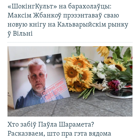
«ШокінгКульт» на барахолаўцы:
Максім Жбанкоў прэзэнтаваў сваю
новую кнігу на Кальварыйскім рынку
ў Вільні
Хто забіў Паўла Шарамета?
Расказваем, што пра гэта вядома