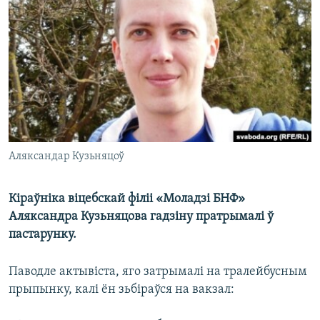
КУЛЬТУРА
МОВА
КАЛЯНДАР
НА ХВАЛЯХ СВАБОДЫ
Аляксандар Кузьняцоў
Кіраўніка віцебскай філіі «Моладзі БНФ»
Аляксандра Кузьняцова гадзіну пратрымалі ў
пастарунку.
Паводле актывіста, яго затрымалі на тралейбусным
прыпынку, калі ён зьбіраўся на вакзал: