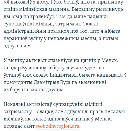
«Я выходзіў з дому, і ўжо бачыў, што на прыпынку
стаіць міліцэйская машына. Вырашыў рызыкнуць
ды ісьці на тралейбус. Там да мяне падышлі
супрацоўнікі міліцыі, затрымалі. Склалі
адміністрацыйны пратакол пра тое, што я нібыта
перайшоў вуліцу ў неналежным месцы, а потым
адпусьцілі».
У выніку актывіст спазьніўся на цягнік у Менск.
Спадар Кузьняцоў зьбіраўся ўзяць удзел ва
ўстаноўчым сходзе ініцыятывы былога кандыдата ў
прэзыдэнты Дзьмітрыя Вуса па зьмяненьні
выбарчага заканадаўства.
Некалькі актывістаў супрацоўнікі міліцыі
затрымалі ў Полацку, але адпусьцілі празь некалькі
хвілінаў, як толькі адправіўся цягнік ў Менск,
перадае сайт
svobodnyregion.org
.