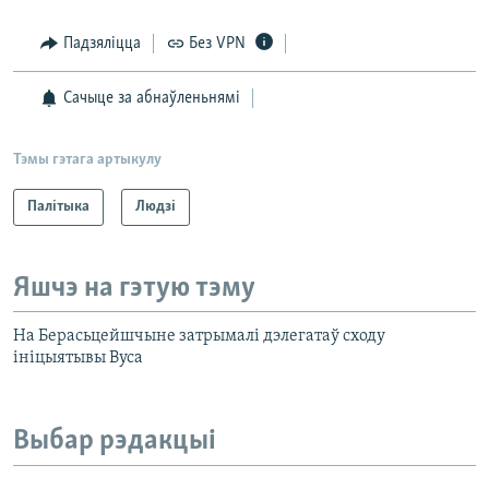
Падзяліцца
Без VPN
Сачыце за абнаўленьнямі
Тэмы гэтага артыкулу
Палітыка
Людзі
Яшчэ на гэтую тэму
На Берасьцейшчыне затрымалі дэлегатаў сходу
ініцыятывы Вуса
Выбар рэдакцыі