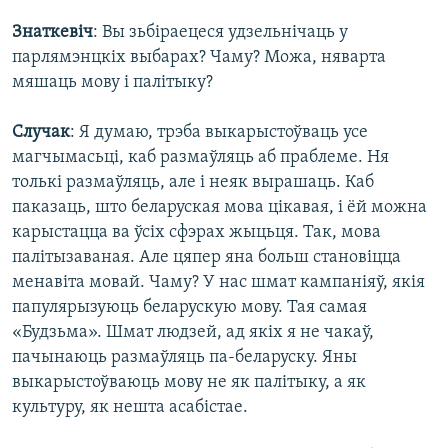
Знаткевіч
: Вы зьбіраецеся удзельнічаць у
парлямэнцкіх выбарах? Чаму? Можа, няварта
мяшаць мову і палітыку?
Случак
: Я думаю, трэба выкарыстоўваць усе
магчымасьці, каб размаўляць аб праблеме. Ня
толькі размаўляць, але і неяк вырашаць. Каб
паказаць, што беларуская мова цікавая, і ёй можна
карыстацца ва ўсіх сфэрах жыцьця. Так, мова
палітызаваная. Але цяпер яна больш становіцца
менавіта мовай. Чаму? У нас шмат кампаніяў, якія
папулярызуюць беларускую мову. Тая самая
«Будзьма». Шмат людзей, ад якіх я не чакаў,
пачынаюць размаўляць па-беларуску. Яны
выкарыстоўваюць мову не як палітыку, а як
культуру, як нешта асабістае.