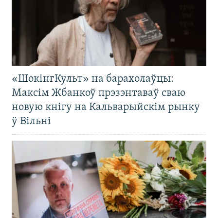
«ШокінгКульт» на барахолаўцы:
Максім Жбанкоў прэзэнтаваў сваю
новую кнігу на Кальварыйскім рынку
ў Вільні