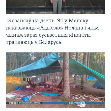
13 сэансаў на дзень. Як у Менску
паказваюць «Адысэю» Нолана і якім
чынам зараз сусьветныя кінагіты
трапляюць у Беларусь