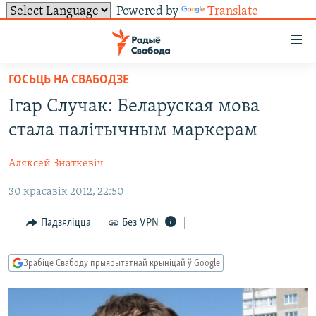
Powered by
Translate
Лінкі
ўнівэрсальнага
доступу
ГОСЬЦЬ НА СВАБОДЗЕ
НАВІНЫ
Перайсьці
Ігар Случак: Беларуская мова
да
ТОЛЬКІ НА СВАБОДЗЕ
УСЕ НАВІНЫ
стала палітычным маркерам
галоўнага
СУВЯЗЬ
ВІДЭА І ФОТА
ТЭСТЫ
зьместу
Аляксей Знаткевіч
Перайсьці
ПАДПІСАЦЦА
ЛЮДЗІ
БЛОГІ
АБЫСЬЦІ БЛЯКАВАНЬНЕ
да
30 красавік 2012, 22:50
ПАЛІТЫКА
ГІСТОРЫЯ НА СВАБОДЗЕ
ПАДЗЯЛІЦЦА ІНФАРМАЦЫЯЙ
RSS
галоўнай
САЧЫЦЕ ЗА АБНАЎЛЕНЬНЯМІ
навігацыі
ЭКАНОМІКА
ПАДКАСТЫ
ПАДКАСТЫ
Падзяліцца
Без VPN
Перайсьці
ВАЙНА
КНІГІ
FACEBOOK
да
Зрабіце Свабоду прыярытэтнай крыніцай ў Google
БЕЛАРУСЫ НА ВАЙНЕ
АЎДЫЁКНІГІ
TWITTER
пошуку
ПАЛІТВЯЗЬНІ
PREMIUM
Усе сайты РС/РСЭ