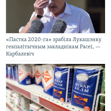
«Пастка 2020-га» зрабіла Лукашэнку
геапалітычным закладнікам Расеі, —
Карбалевіч