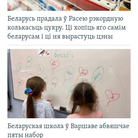
Беларусь прадала ў Расею рэкордную
колькасьць цукру. Ці хопіць яго самім
беларусам і ці ня вырастуць цэны
Беларуская школа ў Варшаве абвяшчае
пяты набор