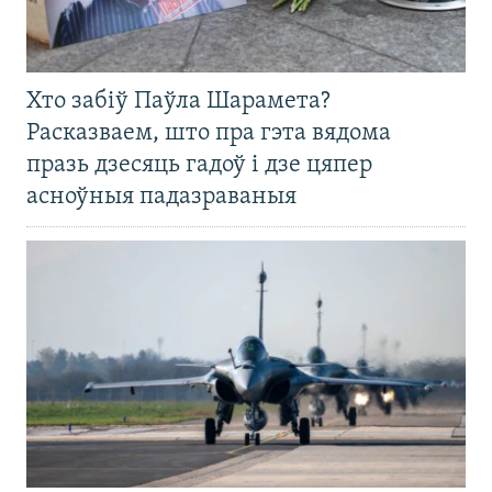
Хто забіў Паўла Шарамета?
Расказваем, што пра гэта вядома
празь дзесяць гадоў і дзе цяпер
асноўныя падазраваныя