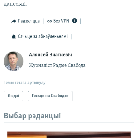
данесьці.
Падзяліцца
Без VPN
Сачыце за абнаўленьнямі
Аляксей Знаткевіч
Журналіст Радыё Свабода
Тэмы гэтага артыкулу
Людзі
Госьць на Свабодзе
Выбар рэдакцыі