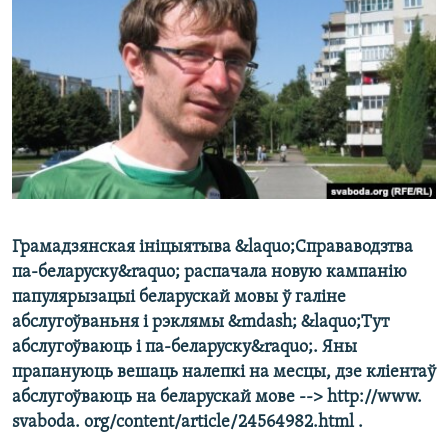
КУЛЬТУРА
МОВА
КАЛЯНДАР
НА ХВАЛЯХ СВАБОДЫ
Грамадзянская ініцыятыва &laquo;Справаводзтва
па-беларуску&raquo; распачала новую кампанію
папулярызацыі беларускай мовы ў галіне
абслугоўваньня і рэклямы &mdash; &laquo;Тут
абслугоўваюць і па-беларуску&raquo;. Яны
прапануюць вешаць налепкі на месцы, дзе кліентаў
абслугоўваюць на беларускай мове --> http://www.
svaboda. org/content/article/24564982.html .