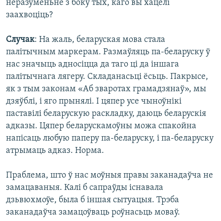
неразуменьне з боку тых, каго вы хацелі
заахвоціць?
Случак
: На жаль, беларуская мова стала
палітычным маркерам. Размаўляць па-беларуску ў
нас значыць адносіцца да таго ці да іншага
палітычнага лягеру. Складанасьці ёсьць. Пакрысе,
як з тым законам «Аб зваротах грамадзянаў», мы
дзяўблі, і яго прынялі. І цяпер усе чыноўнікі
паставілі беларускую раскладку, даюць беларускія
адказы. Цяпер беларускамоўны можа спакойна
напісаць любую паперу па-беларуску, і па-беларуску
атрымаць адказ. Норма.
Праблема, што ў нас моўныя правы заканадаўча не
замацаваныя. Калі б сапраўды існавала
дзьвюхмоўе, была б іншая сытуацыя. Трэба
заканадаўча замацоўваць роўнасьць моваў.