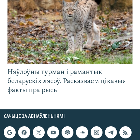
Няўлоўны гурман і рамантык
беларускіх лясоў. Расказваем цікавыя
факты пра рысь
САЧЫЦЕ ЗА АБНАЎЛЕНЬНЯМІ