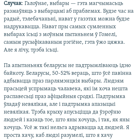
Случак
: Галоўнае, выбары — гэта магчымасьць
размаўляць з выбарцамі аб праблемах. Будзе час на
радыё, тэлебачаньні, нават у газэтах можна будзе
надрукавацца. Нават пры самых сумленных
выбарах ісьці з моўным пытаньнем ў Гомелі,
самым русыфікаваным рэгіёне, гэта ўжо цяжка.
Але я лічу, трэба ісьці.
Па апытаньнях беларусы не падтрымліваюць ідэю
байкоту. Беларусы, 50-52% вераць, што ўсё павінна
адбывацца праз парлямэнцкія выбары. Людзям
прасьцей успрымаць чалавека, які ім хоча нешта
распавесьці праз афіцыйныя сродкі. Падтрымка
ўладаў невялікая, але і падтрымка апазыцыі
невялікая. Трэба крыху апусьціцца да ўзроўню
людзей і казаць тое, што яны хочуць, і так, як яны
хочуць. Усё ж такі нельга адрывацца ад людзей. Я
проста хачу, каб людзі разумелі, што я хачу