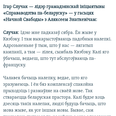
Ігар Случак — лідэр грамадзянскай ініцыятывы
«Справаводзтва па-беларуску» — у гасьцях
«Начной Свабоды» з Аляксеем Знаткевічам:
Случак
: Ідэю мне падказаў сябра. Ён жыве у
Квэбэку. І там выкарыстоўваюць падобныя налепкі.
Адрозьненьне ў тым, што ў нас — лягатып
кампаніі, а там — лілея, сымбаль Квэбэку. Калі яго
ўбачыш, ведаеш, што тут абслугоўваюць па-
француску.
Чалавек бачыць налепку, ведае, што яго
зразумеюць. І ён бяз комплексаў спакойна
прыходзіць і размаўляе на сваёй мове. Так
ствараецца беларуская прастора. Калі будзе хоць
дзесяць такіх налепак, людзі будуць бачыць, што
мова жыве, як усе іншыя мовы. Бывае, сам