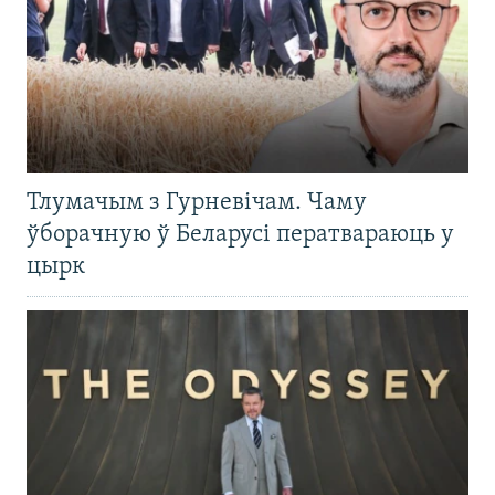
Тлумачым з Гурневічам. Чаму
ўборачную ў Беларусі ператвараюць у
цырк