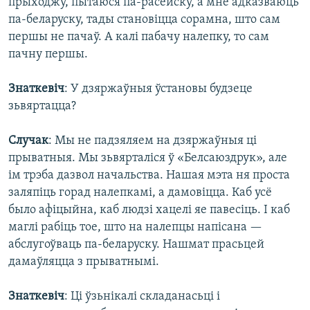
прыходжу, пытаюся па-расейску, а мне адказваюць
па-беларуску, тады становіцца сорамна, што сам
першы не пачаў. А калі пабачу налепку, то сам
пачну першы.
Знаткевіч
: У дзяржаўныя ўстановы будзеце
зьвяртацца?
Случак
: Мы не падзяляем на дзяржаўныя ці
прыватныя. Мы зьвярталіся ў «Белсаюздрук», але
ім трэба дазвол начальства. Нашая мэта ня проста
заляпіць горад налепкамі, а дамовіцца. Каб усё
было афіцыйна, каб людзі хацелі яе павесіць. І каб
маглі рабіць тое, што на налепцы напісана —
абслугоўваць па-беларуску. Нашмат прасьцей
дамаўляцца з прыватнымі.
Знаткевіч
: Ці ўзьнікалі складанасьці і