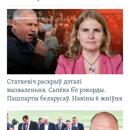
Статкевіч раскрыў дэталі
вызваленьня. Сьпёка б’е рэкорды.
Пашпарты беларусаў. Навіны 6 жніўня