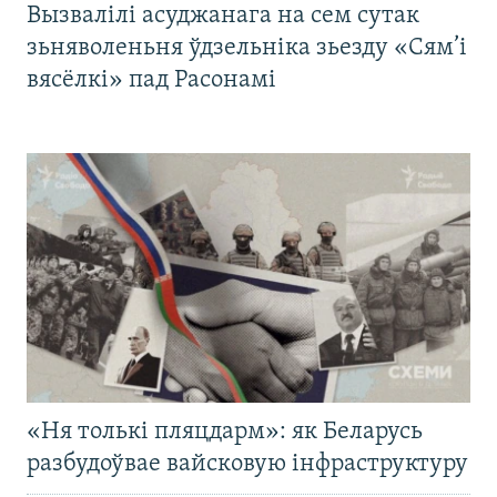
Вызвалілі асуджанага на сем сутак
зьняволеньня ўдзельніка зьезду «Сям’і
вясёлкі» пад Расонамі
«Ня толькі пляцдарм»: як Беларусь
разбудоўвае вайсковую інфраструктуру