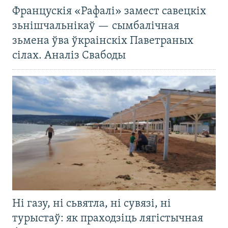
Францускія «Рафалі» замест савецкіх
зьнішчальнікаў — сымбалічная
зьмена ўва ўкраінскіх Паветраных
сілах. Аналіз Свабоды
Ні газу, ні сьвятла, ні сувязі, ні
турыстаў: як праходзіць лягістычная