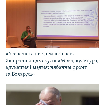
«Усё кепска і вельмі кепска».
Як прайшла дыскусія «Мова, культура,
адукацыя і мэдыя: нябачны фронт
за Беларусь»