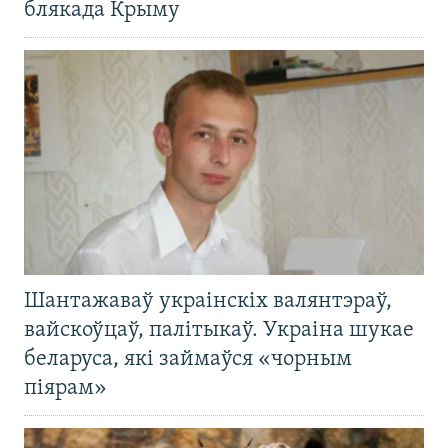
блякада Крыму
Шантажаваў украінскіх валянтэраў,
вайскоўцаў, палітыкаў. Украіна шукае
беларуса, які займаўся «чорным
піярам»