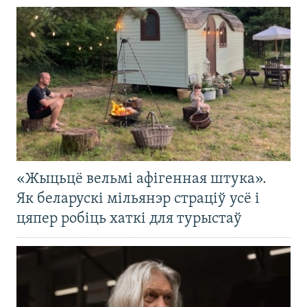
«Жыцьцё вельмі афігенная штука».
Як беларускі мільянэр страціў усё і
цяпер робіць хаткі для турыстаў