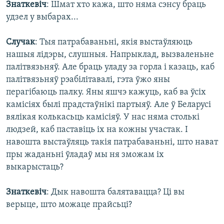
Знаткевіч
: Шмат хто кажа, што няма сэнсу браць
удзел у выбарах...
Случак
: Тыя патрабаваньні, якія выстаўляюць
нашыя лідэры, слушныя. Напрыклад, вызваленьне
палітвязьняў. Але браць уладу за горла і казаць, каб
палітвязьняў рэабілітавалі, гэта ўжо яны
перагібаюць палку. Яны яшчэ кажуць, каб ва ўсіх
камісіях былі прадстаўнікі партыяў. Але ў Беларусі
вялікая колькасьць камісіяў. У нас няма столькі
людзей, каб паставіць іх на кожны участак. І
навошта выстаўляць такія патрабаваньні, што нават
пры жаданьні ўладаў мы ня зможам іх
выкарыстаць?
Знаткевіч
: Дык навошта балятавацца? Ці вы
верыце, што можаце прайсьці?