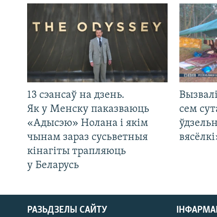
13 сэансаў на дзень.
Вызвалі
Як у Менску паказваюць
сем сут
«Адысэю» Нолана і якім
ўдзельн
чынам зараз сусьветныя
вясёлкі
кінагіты трапляюць
у Беларусь
РАЗЬДЗЕЛЫ САЙТУ
ІНФАРМ