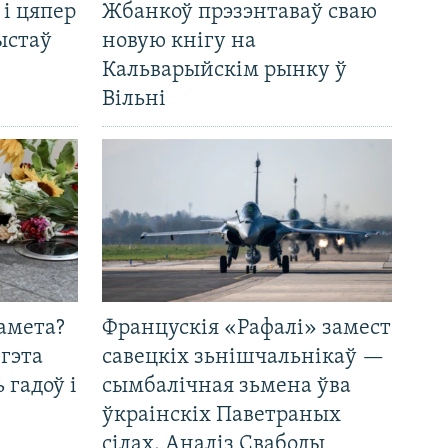
 і цяпер
Жбанкоў прэзэнтаваў сваю
ыстаў
новую кнігу на
Кальварыйскім рынку ў
Вільні
амета?
Францускія «Рафалі» замест
 гэта
савецкіх зьнішчальнікаў —
 гадоў і
сымбалічная зьмена ўва
ўкраінскіх Паветраных
сілах. Аналіз Свабоды