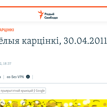
АРЦІНКІ
лыя карцінкі, 30.04.201
, 18:37
а
Без VPN
 прыярытэтнай крыніцай ў Google