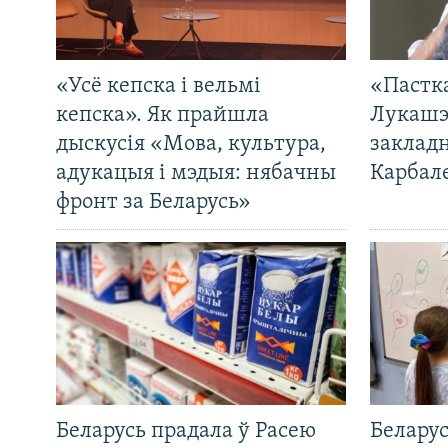
«Усё кепска і вельмі
«Пастка
кепска». Як прайшла
Лукашэ
дыскусія «Мова, культура,
закладн
адукацыя і мэдыя: нябачны
Карбал
фронт за Беларусь»
Беларусь прадала ў Расею
Беларус