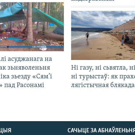
лі асуджанага на
ак зьняволеньня
Ні газу, ні сьвятла, н
іка зьезду «Сям’і
ні турыстаў: як прах
» пад Расонамі
лягістычная блякад
АЦЫЯ
САЧЫЦЕ ЗА АБНАЎЛЕНЬН