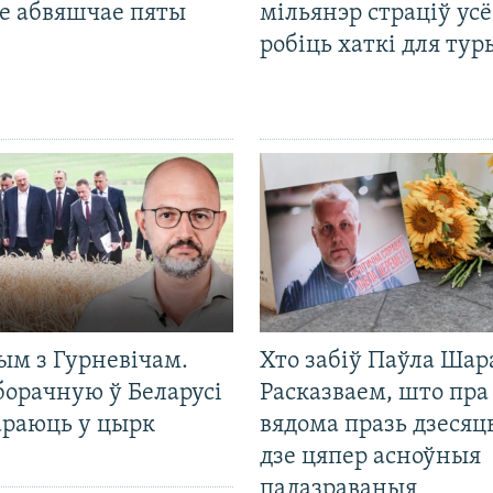
е абвяшчае пяты
мільянэр страціў усё
робіць хаткі для тур
ым з Гурневічам.
Хто забіў Паўла Шар
борачную ў Беларусі
Расказваем, што пра
араюць у цырк
вядома празь дзесяць
дзе цяпер асноўныя
падазраваныя