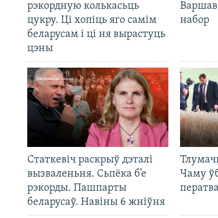
рэкордную колькасьць
Варшав
цукру. Ці хопіць яго самім
набор
беларусам і ці ня вырастуць
цэны
Статкевіч раскрыў дэталі
Тлумач
вызваленьня. Сьпёка б’е
Чаму ў
рэкорды. Пашпарты
ператв
беларусаў. Навіны 6 жніўня