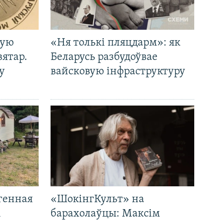
кую
«Ня толькі пляцдарм»: як
вятар.
Беларусь разбудоўвае
у
вайсковую інфраструктуру
генная
«ШокінгКульт» на
і
барахолаўцы: Максім