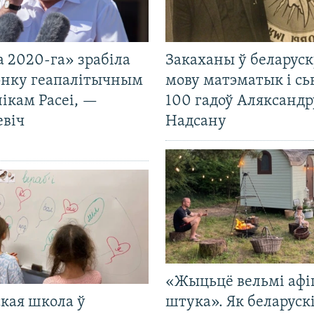
 2020-га» зрабіла
Закаханы ў беларус
нку геапалітычным
мову матэматык і сь
ікам Расеі, —
100 гадоў Аляксандр
евіч
Надсану
«Жыцьцё вельмі афі
кая школа ў
штука». Як беларуск