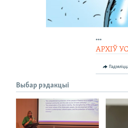
***
АРХІЎ У
Падзяліцц
Выбар рэдакцыі