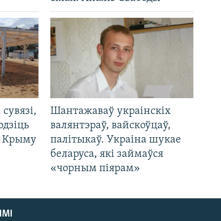
і сувязі,
Шантажаваў украінскіх
одзіць
валянтэраў, вайскоўцаў,
а Крыму
палітыкаў. Украіна шукае
беларуса, які займаўся
«чорным піярам»
ЯМІ