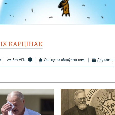
СІХ КАРЦІНАК
а
Без VPN
Сачыце за абнаўленьнямі
Друкаваць