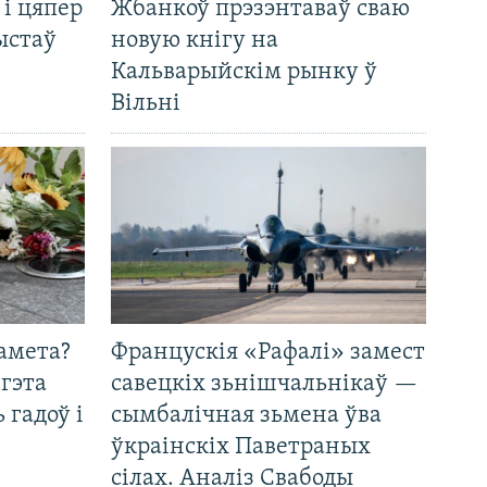
 і цяпер
Жбанкоў прэзэнтаваў сваю
ыстаў
новую кнігу на
Кальварыйскім рынку ў
Вільні
амета?
Францускія «Рафалі» замест
 гэта
савецкіх зьнішчальнікаў —
 гадоў і
сымбалічная зьмена ўва
ўкраінскіх Паветраных
сілах. Аналіз Свабоды