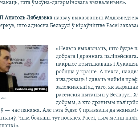
 чакаць, гэта ўмоўна-датэрміновага вызваленьня».
П Анатоль Лябедзька
назваў выказваньні Мядзьведзев
яркуе, што адносна Беларусі ў кіраўніцтве Расеі захава
«Нельга выключаць, што будзе 
добрага і дрэннага паліцэйскага
пакрысе крытыкаваць і Лукашэнк
робіцца ў краіне. А нехта, наадв
згладжваць і даваць нейкія прэф
залежнасьці ад таго, як выраша
расейскія пытаньні ў Беларусі. Х
ька
добрым, а хто дрэнным паліцэй
ў — час пакажа. Але гэта будзе ў прывязцы да эканамі
ньняў. Чым большы тут посьпех Расеі, тым менш палі
шэнкі».