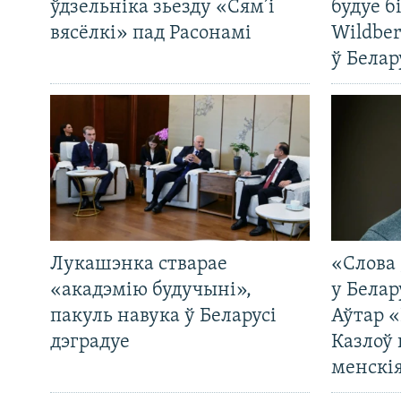
ўдзельніка зьезду «Сям’і
будуе б
вясёлкі» пад Расонамі
Wildber
ў Белар
Лукашэнка стварае
«Слова 
«акадэмію будучыні»,
у Белар
пакуль навука ў Беларусі
Аўтар «
дэградуе
Казлоў 
менскія