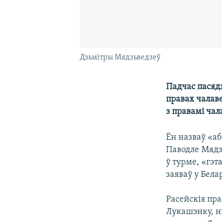
Дзьмітры Мядзьведзеў
Падчас пасяд
правах чалав
з правамі чал
Ён назваў «а
Паводле Мядз
ў турме, «гэт
заяваў у Белар
Расейскія пр
Лукашэнку, ні