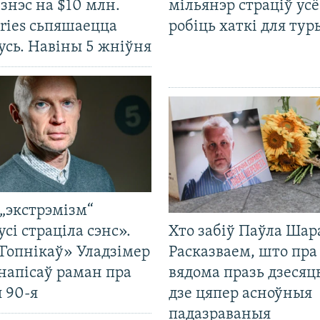
ізнэс на $10 млн.
мільянэр страціў усё
ries сьпяшаецца
робіць хаткі для тур
усь. Навіны 5 жніўня
„экстрэмізм“
усі страціла сэнс».
Хто забіў Паўла Шар
Гопнікаў» Уладзімер
Расказваем, што пра
напісаў раман пра
вядома празь дзесяць
 90-я
дзе цяпер асноўныя
падазраваныя