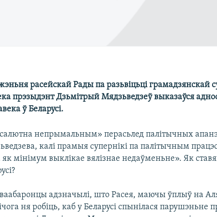
жэньня расейскай Рады па разьвіцьці грамадзянскай су
ека прэзыдэнт Дзьмітрый Мядзьведзеў выказаўся адно
авека ў Беларусі.
бсалютна непрымальным» перасьлед палітычных апанэ
ьведзева, калі прамыя супернікі па палітычным прац
а як мінімум выклікае вялізнае недаўменьне». Як став
усі?
аваабаронцы адзначылі, што Расея, маючы ўплыў на А
чога ня робіць, каб у Беларусі спынілася парушэньне п