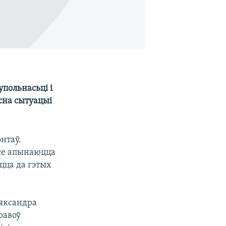
польнасьці і
сна сытуацыі
нтаў.
эсе апынаюцца
яцца да гэтых
ляксандра
равоў