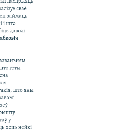
ілі паспрыяць
алізуе сваё
нен займаць
 і што
іць даволі
абковіч
казваньням
што гэты
сна
кія
такія, што яны
равамі
зеў
арышту
таў у
ць хоць нейкі