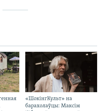
генная
«ШокінгКульт» на
і
барахолаўцы: Максім