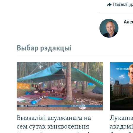
Падзяліцц
Але
Выбар рэдакцыі
Вызвалілі асуджанага на
Лукашэ
сем сутак зьняволеньня
акадэмі