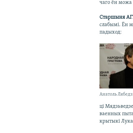
чаго ён можа
Старшыня АГ
слабымі. Ён м
падыход:
Анатоль Лябедз
ці Мядзьведзе
ваенных пыта
крытыкі Лука