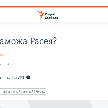
паможа Расея?
кі
, 15:40
а
Без VPN
 прыярытэтнай крыніцай ў Google