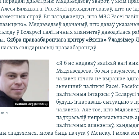
 перадалі Дзьмітрыю Мядзьведзеву зварот, у якім прас
леся Бяляцкага. Расейскі прэзыдэнт сказаў, што не ідэ
 замежных спраў. Ён пагаджаецца, што МЗС Расеі паві
пазыцыю». Мядзьведзеў адзначыў, што даваў указаньні
ьледу ў Беларусі палітычных апанэнтаў даводзілася раб
вы.
Сябра праваабарончага цэнтру «Вясна» Ўладзімер Л
насьць салідарнасьці праваабаронцаў.
«Я б не надаваў вялікай вагі вы
Мядзьведзева, бо мы разумеем, 
чалавек нічога не вырашае адно
зьнешняй палітыкі Расеі. Расейс
палітычныя інтарэсы ў Беларусі 
будуць ігнараваць сытуацыю з п
чалавека. Але тое, што Мядзьвед
овіч
падкрэсьліў непрымальнасьць 
палітычных апанэнтаў, кандыда
мы спадзяемся, можа быць пачута ў Менску. І можа ме