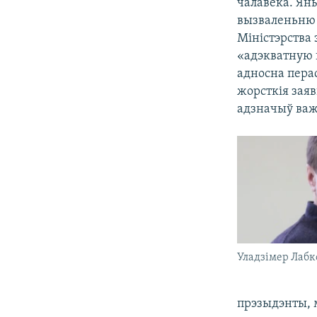
чалавека. Яны
вызваленьню А
Міністэрства
«адэкватную 
адносна перас
жорсткія зая
адзначыў важ
Уладзімер Лабк
прэзыдэнты, 