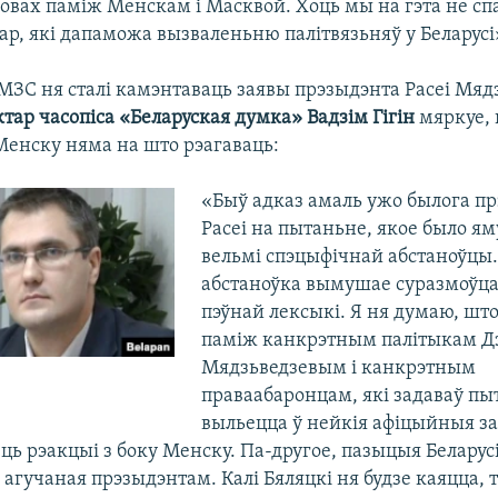
мовах паміж Менскам і Масквой. Хоць мы на гэта не сп
ар, які дапаможа вызваленьню палітвязьняў у Беларусі
МЗС ня сталі камэнтаваць заявы прэзыдэнта Расеі Мяд
тар часопіса «Беларуская думка» Вадзім Гігін
мяркуе,
енску няма на што рэагаваць:
«Быў адказ амаль ужо былога п
Расеі на пытаньне, якое было ям
вельмі спэцыфічнай абстаноўцы.
абстаноўка вымушае суразмоўц
пэўнай лексыкі. Я ня думаю, шт
паміж канкрэтным палітыкам Д
Мядзьведзевым і канкрэтным
праваабаронцам, які задаваў пы
выльецца ў нейкія афіцыйныя за
ць рэакцыі з боку Менску. Па-другое, пазыцыя Беларус
агучаная прэзыдэнтам. Калі Бяляцкі ня будзе каяцца,