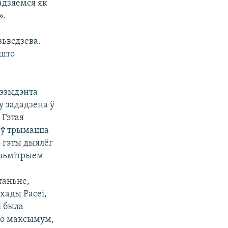
адзяемся як
».
зьведзева.
 што
рэзыдэнта
у зададзена ў
 Гэтая
аў трымацца
о гэты дыялёг
зьмітрыем
таньне,
хады Расеі,
і была
 то максымум,