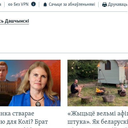
а
Без VPN
Сачыце за абнаўленьнямі
Друкаваць
сь Дашчынскі
нка стварае
«Жыцьцё вельмі афі
ю для Колі? Брат
штука». Як беларуск