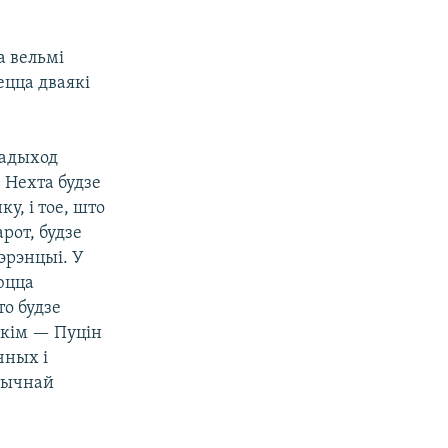
а вельмі
ецца дваякі
падыход
. Нехта будзе
у, і тое, што
арот, будзе
эрэнцыі. У
юцца
то будзе
скім — Пуцін
чных і
тычнай