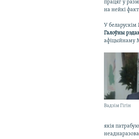
працяг у раз
на нейкі факт
У беларускім 
Галоўны рэдак
афіцыйнаму М
Вадзім Гігін
якія патрабую
неаднаразова 