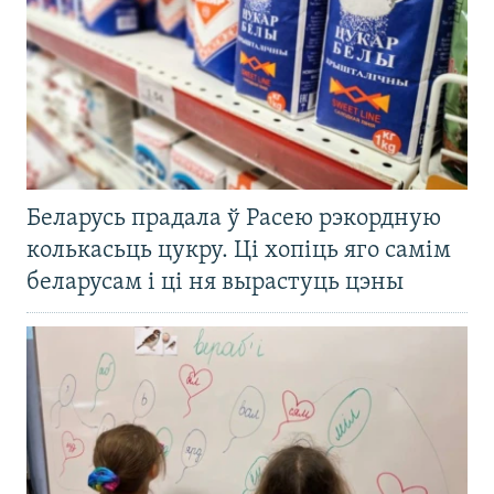
Беларусь прадала ў Расею рэкордную
колькасьць цукру. Ці хопіць яго самім
беларусам і ці ня вырастуць цэны