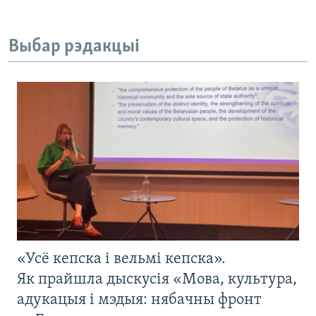
Выбар рэдакцыі
«Усё кепска і вельмі кепска».
Як прайшла дыскусія «Мова, культура,
адукацыя і мэдыя: нябачны фронт