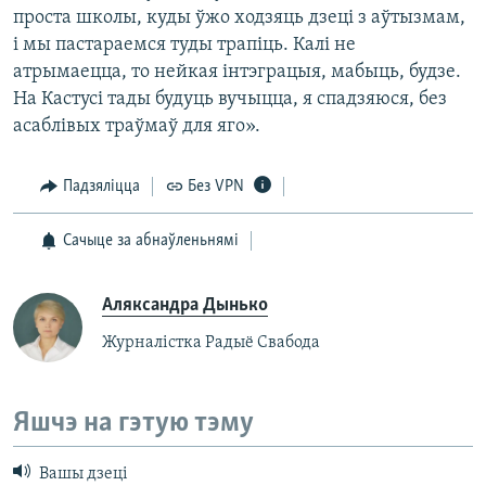
проста школы, куды ўжо ходзяць дзеці з аўтызмам,
і мы пастараемся туды трапіць. Калі не
атрымаецца, то нейкая інтэграцыя, мабыць, будзе.
На Кастусі тады будуць вучыцца, я спадзяюся, без
асаблівых траўмаў для яго».
Падзяліцца
Без VPN
Сачыце за абнаўленьнямі
Аляксандра Дынько
Журналістка Радыё Свабода
Яшчэ на гэтую тэму
Вашы дзеці