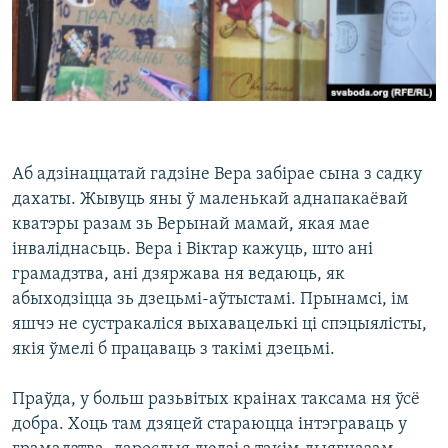
Аб адзінаццатай гадзіне Вера забірае сына з садку
дахаты. Жывуць яны ў маленькай аднапакаёвай
кватэры разам зь Верынай мамай, якая мае
інваліднасьць. Вера і Віктар кажуць, што ані
грамадзтва, ані дзяржава ня ведаюць, як
абыходзіцца зь дзецьмі-аўтыстамі. Прынамсі, ім
яшчэ не сустракаліся выхавацелькі ці спэцыялісты,
якія ўмелі б працаваць з такімі дзецьмі.
Праўда, у больш разьвітых краінах таксама ня ўсё
добра. Хоць там дзяцей стараюцца інтэграваць у