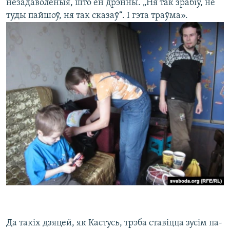
незадаволеныя, што ён дрэнны. „Ня так зрабіў, не
туды пайшоў, ня так сказаў“. І гэта траўма».
Да такіх дзяцей, як Кастусь, трэба ставіцца зусім па-