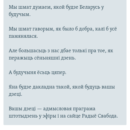
Мы шмат думаем, якой будзе Беларусь у
будучым.
Мы шмат гаворым, як было б добра, калі б усё
памянялася.
Але большасьць з нас дбае толькі пра тое, як
перажыць сёньняшні дзень.
А будучыня ёсьць цяпер.
Яна будзе дакладна такой, якой будуць вашы
дзеці.
Вашы дзеці — адмысловая праграма
штотыдзень у эфіры і на сайце Радыё Свабода.