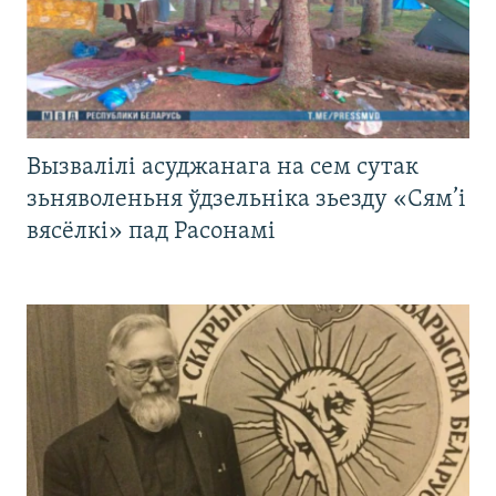
Вызвалілі асуджанага на сем сутак
зьняволеньня ўдзельніка зьезду «Сям’і
вясёлкі» пад Расонамі