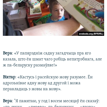
Вера
: «У папярэднім садку загадчыца пра яго
казала, што ён шмат чаго робіць непатрэбнага, але
ж па-беларуску размаўляе!»
Віктар
: «Кастусь і расейскую мову разумее. Ён
адрозьнівае адну мову ад другой і можа
перакладаць з мовы на мову».
Вера
: "Я памятаю, у год і восем месяцаў ён сказаў: