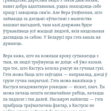
грамадзтва, дарослыя людзі з такім дыягназам,
нават добра адаптаваныя, рэдка знаходзяць сабе
працу і заводзяць сям’ю. Але Вера ўпэўненая, што
займацца зь дзецьмі-аўтыстамі з маленства
нашмат выгадней, чым калі дзяржава будзе
ўтрымліваць усё жыцьцё людзей, якія няздольныя
даглядаць за сабою. У Беларусі пра гэта амаль ня
думаюць.
Вера кажа, што на кожным кроку сутыкаецца з
тым, як людзі траўмуюць яе дзіця: «Я ўжо казала
пра тое, што Кастусь кепска рэагуе на гучныя гукі.
Гэта можа быць што заўгодна — напрыклад, дзеці ў
групе гучна закрычалі. Гэта можа выклікаць у
Кастуся неадэкватную рэакцыю — віскат, плач. Ён
можа пачаць нешта незвычайнае рабіць, качацца
па падлозе і так далей. Насамрэч найлепш — гэта
прыбраць траўматычны фактар, а Кастусю не