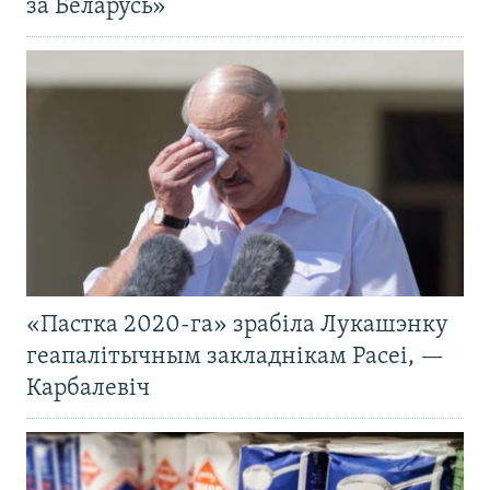
за Беларусь»
«Пастка 2020-га» зрабіла Лукашэнку
геапалітычным закладнікам Расеі, —
Карбалевіч