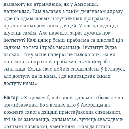
дапамогу не атрымаюць, як у Амэрыцы,
напрыклад. Там чалавек з такім дыягназам адразу
ідзе па адмысловых навучальных праграмах,
прызначаных для такіх дзяцей. У нас даводзіцца
шукаць самім. Але навошта зараз думаць пра
інстытут? Калі цяпер ёсьць праблема са школай ці з
садком, то гэта і трэба вырашаць. Інстытут будзе
пасьля. Таму мяне паперкі не палохаюць. На ёй
напісана канкрэтная праблема, зь якой трэба
змагацца. Ёсьць свае нейкія спэцыялісты ў Беларусі,
але доступу да іх няма, і да напрацовак іхных
доступу няма».
Віктар
: «Хацелася б, каб такая дапамога была лепш
арганізаваная. Бо я ведаю, што ў Амэрыцы да
кожнага такога дзіцяці прыстаўляецца спэцыяліст,
які зь ім займаецца, дапамагае, вучыць авалодваць
рознымі навыкамі, уменьнямі. Нам да гэтага