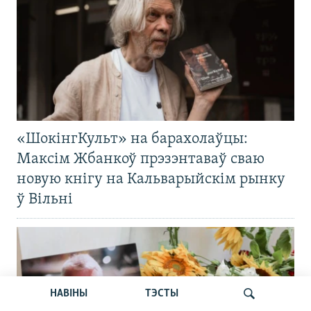
«ШокінгКульт» на барахолаўцы:
Максім Жбанкоў прэзэнтаваў сваю
новую кнігу на Кальварыйскім рынку
ў Вільні
НАВІНЫ
ТЭСТЫ