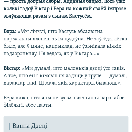
— проста добрыя сябры. Адданыя бацькі. Вось ужо
колькі гадоў Віктар і Вера на кожнай сваёй імпрэзе
зьяўляюцца разам з сынам Кастусём.
Вера
: «Мы лічылі, што Кастусь абсалютна
нармальны хлопец, зь ім цудоўна. Не заўсёды лёгка
было, але ў мяне, напрыклад, не ўзьнікала ніякіх
падазрэньняў. Ня ведаю, як у Віктара...»
Віктар
: «Мы думалі, што маленькія дзеці ўсе такія.
А тое, што ён з кімсьці ня ладзіць у групе — думалі,
характар такі. Ці мала якія характары бываюць».
Вера кажа, што яны не зусім звычайная пара: абое
філёлягі, абое паэты.
Вашы Дзеці