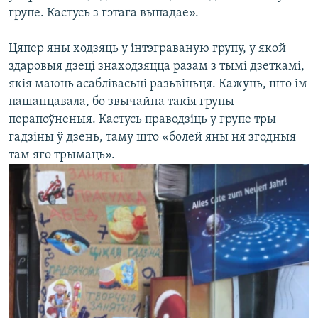
групе. Кастусь з гэтага выпадае».
Цяпер яны ходзяць у інтэграваную групу, у якой
здаровыя дзеці знаходзяцца разам з тымі дзеткамі,
якія маюць асаблівасьці разьвіцьця. Кажуць, што ім
пашанцавала, бо звычайна такія групы
перапоўненыя. Кастусь праводзіць у групе тры
гадзіны ў дзень, таму што «болей яны ня згодныя
там яго трымаць».