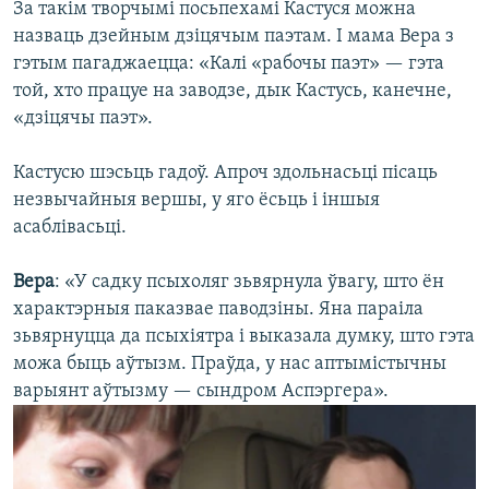
За такім творчымі посьпехамі Кастуся можна
назваць дзейным дзіцячым паэтам. І мама Вера з
гэтым пагаджаецца: «Калі «рабочы паэт» — гэта
той, хто працуе на заводзе, дык Кастусь, канечне,
«дзіцячы паэт».
Кастусю шэсьць гадоў. Апроч здольнасьці пісаць
незвычайныя вершы, у яго ёсьць і іншыя
асаблівасьці.
Вера
: «У садку псыхоляг зьвярнула ўвагу, што ён
характэрныя паказвае паводзіны. Яна параіла
зьвярнуцца да псыхіятра і выказала думку, што гэта
можа быць аўтызм. Праўда, у нас аптымістычны
варыянт аўтызму — сындром Аспэргера».