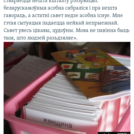
ствараецца нешта кшталту рэзэрвацыі:
беларускамоўныя асобна сабраліся і пра нешта
гавораць, а астатні сьвет недзе асобна існуе. Мне
гэтая сытуацыя падаецца нейкай непрыемнай.
Сьвет увесь цікавы, цудоўны. Мова не павінна быць
тым, што людзей разьдзяляе».