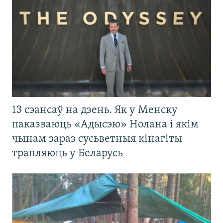
13 сэансаў на дзень. Як у Менску
паказваюць «Адысэю» Нолана і якім
чынам зараз сусьветныя кінагіты
трапляюць у Беларусь