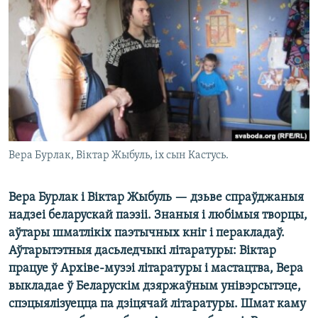
КУЛЬТУРА
МОВА
КАЛЯНДАР
НА ХВАЛЯХ СВАБОДЫ
Вера Бурлак, Віктар Жыбуль, іх сын Кастусь.
Вера Бурлак і Віктар Жыбуль — дзьве спраўджаныя
надзеі беларускай паэзіі. Знаныя і любімыя творцы,
аўтары шматлікіх паэтычных кніг і перакладаў.
Аўтарытэтныя дасьледчыкі літаратуры: Віктар
працуе ў Архіве-музэі літаратуры і мастацтва, Вера
выкладае ў Беларускім дзяржаўным унівэрсытэце,
спэцыялізуецца па дзіцячай літаратуры. Шмат каму