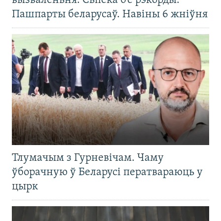
вызваленьня. Сьпёка б’е рэкорды.
Пашпарты беларусаў. Навіны 6 жніўня
Тлумачым з Гурневічам. Чаму
ўборачную ў Беларусі ператвараюць у
цырк