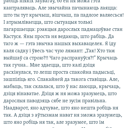
рабіць ніякіх заўвагаў, бо ён ня можа гэта
кантраляваць. Але звычайна пачынаюць лаяцца:
што ты тут крычыш, вішчыш, па падлозе валяесься!
І атрымліваецца, што сытуацыя толькі
пагаршаецца: рэакцыя дарослых падмацоўвае стан
Кастуся. Яны проста ня ведаюць, што рабіць. Да
таго ж — гэта звычка нашых выхавацелек. Я іду
каля садку і ўвесь час чую лямант: „Так! Хто там
выйшаў са строю?!! Чаго распрануўся?!“ Крычаць
так гучна.. Мне здаецца, што калі дзіця
расхінулася, то лепш проста спакойна падысьці,
зашпіліць яго. Спакайней да такога ставіцца. Але,
мабыць, так склалася, што ў нас лаюцца, крычаць,
дзіця вінаватае. Дзіця ж ня можа зразумець, што
дарослыя паводзяць сябе не зусім правільна.
Наадварот, яно адчувае, што яно нешта робіць ня
так. А дзіця з аўтызмам нават ня зможа зразумець,
што яно робіць ня так, але зразумее, што ім