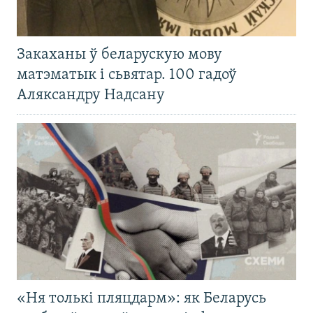
Закаханы ў беларускую мову
матэматык і сьвятар. 100 гадоў
Аляксандру Надсану
«Ня толькі пляцдарм»: як Беларусь