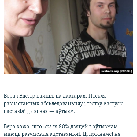
Вера і Віктар пайшлі па дактарах. Пасьля
разнастайных абсьледаваньняў і тэстаў Кастусю
паставілі дыягназ — аўтызм.
Вера кажа, што «каля 80% дзяцей з аўтызмам
маюць разумовыя адставаньні. Ці прынамсі ня