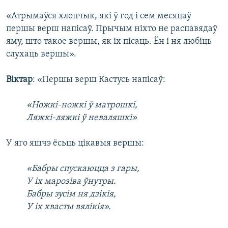
«Атрымаўся хлопчык, які ў год і сем месяцаў
першы верш напісаў. Прычым ніхто не распавядаў
яму, што такое вершы, як іх пісаць. Ён і ня любіць
слухаць вершы».
Віктар
: «Першы верш Кастусь напісаў:
«Ножкі-ножкі ў матрошкі,
Ляжкі-ляжкі ў неваляшкі»
У яго яшчэ ёсьць цікавыя вершы:
«Бабры спускаюцца з гары,
У іх марозіва ўнутры.
Бабры зусім ня дзікія,
У іх хвасты вялікія».