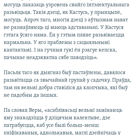
могуць паказаць узровень свайго інтэлектуальнага
разьвіцьця. Такія дзеці, як Кастусь, у прынцыпе,
могуць. Апроч таго, многія дзеці з аўтызмам нават
не размаўляюць ці маюць адставаньні. У Кастуся
гэтага ўсяго няма. Ён у гэтым пляне разьвіваецца
нармальна. У яго праблемы з сацыяльнымі
кантактамі. І на гучныя гукі ён рэагуе кепска,
пачынае неадэкватна сябе паводзіць».
Пасьля таго як дыягназ быў пастаўлены, давялося
разьвітацца са звычайнай групай у садочку. Праўда,
там ня вельмі добра ставіліся да хлопчыка, які быў
не падобны да іншых.
Па словах Веры, «асаблівасьці вельмі замінаюць
яму знаходзіцца ў дзіцячым калектыве, дзе
патрабуецца, каб усе былі больш-менш
уніфікаваныя, аднолькавыя, маглі дзейнічаць у