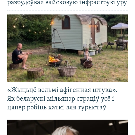
разбудоўвае вайсковую інфраструктуру
«Жыцьцё вельмі афігенная штука».
Як беларускі мільянэр страціў усё і
цяпер робіць хаткі для турыстаў