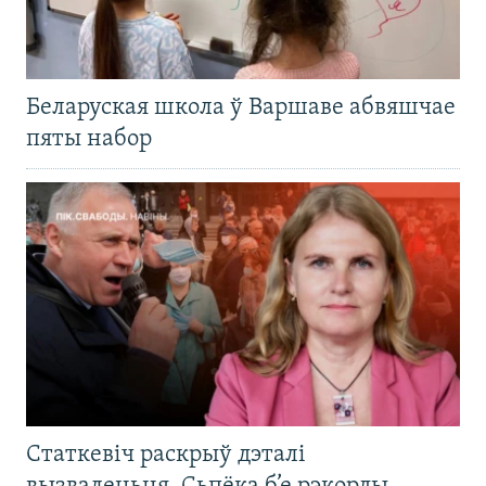
Беларуская школа ў Варшаве абвяшчае
пяты набор
Статкевіч раскрыў дэталі