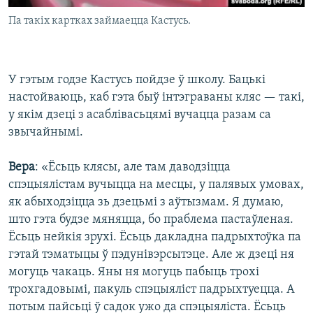
Па такіх картках займаецца Кастусь.
У гэтым годзе Кастусь пойдзе ў школу. Бацькі
настойваюць, каб гэта быў інтэграваны кляс — такі,
у якім дзеці з асаблівасьцямі вучацца разам са
звычайнымі.
Вера
: «Ёсьць клясы, але там даводзіцца
спэцыялістам вучыцца на месцы, у палявых умовах,
як абыходзіцца зь дзецьмі з аўтызмам. Я думаю,
што гэта будзе мяняцца, бо праблема пастаўленая.
Ёсьць нейкія зрухі. Ёсьць дакладна падрыхтоўка па
гэтай тэматыцы ў пэдунівэрсытэце. Але ж дзеці ня
могуць чакаць. Яны ня могуць пабыць трохі
трохгадовымі, пакуль спэцыяліст падрыхтуецца. А
потым пайсьці ў садок ужо да спэцыяліста. Ёсьць