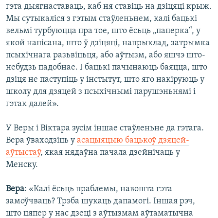
гэта дыягнаставаць, каб ня ставіць на дзіцяці крыж.
Мы сутыкаліся з гэтым стаўленьнем, калі бацькі
вельмі турбуюцца пра тое, што ёсьць „паперка“, у
якой напісана, што ў дзіцяці, напрыклад, затрымка
псыхічнага разьвіцьця, або аўтызм, або яшчэ што-
небудзь падобнае. І бацькі пачынаюць баяцца, што
дзіця не паступіць у інстытут, што яго накіруюць у
школу для дзяцей з псыхічнымі парушэньнямі і
гэтак далей».
У Веры і Віктара зусім іншае стаўленьне да гэтага.
Вера ўваходзіць у
асацыяцыю бацькоў дзяцей-
аўтыстаў
, якая нядаўна пачала дзейнічаць у
Менску.
Вера
: «Калі ёсьць праблемы, навошта гэта
замоўчваць? Трэба шукаць дапамогі. Іншая рэч,
што цяпер у нас дзеці з аўтызмам аўтаматычна