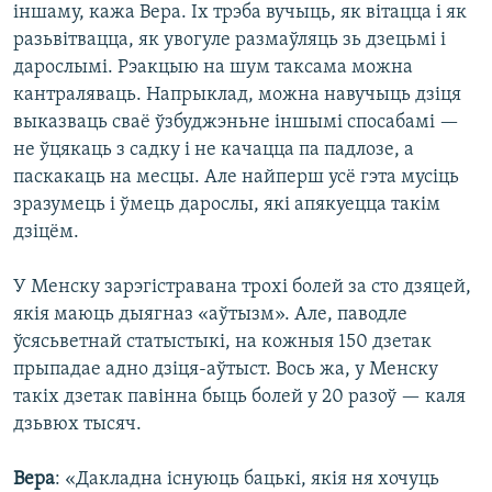
іншаму, кажа Вера. Іх трэба вучыць, як вітацца і як
разьвітвацца, як увогуле размаўляць зь дзецьмі і
дарослымі. Рэакцыю на шум таксама можна
кантраляваць. Напрыклад, можна навучыць дзіця
выказваць сваё ўзбуджэньне іншымі спосабамі —
не ўцякаць з садку і не качацца па падлозе, а
паскакаць на месцы. Але найперш усё гэта мусіць
зразумець і ўмець дарослы, які апякуецца такім
дзіцём.
У Менску зарэгістравана трохі болей за сто дзяцей,
якія маюць дыягназ «аўтызм». Але, паводле
ўсясьветнай статыстыкі, на кожныя 150 дзетак
прыпадае адно дзіця-аўтыст. Вось жа, у Менску
такіх дзетак павінна быць болей у 20 разоў — каля
дзьвюх тысяч.
Вера
: «Дакладна існуюць бацькі, якія ня хочуць