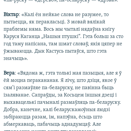
«па-руску — «дерево», па-беларуску — «дрэва».
Віктар
: «Калі ён нейкае слова не разумее, то
пытаецца, як перакласьці. З мовай вялікай
праблемы няма. Вось мы чыталі нядаўна кнігу
Каруся Каганца „Нашыя птушкі“. Гэта больш за сто
год таму напісана, там шмат словаў, якія цяпер не
ўжываюцца. Дык Кастусь пытаўся, што гэта
значыць».
Вера
: «Вядома ж, гэта толькі мая пазыцыя, але я ў
ёй моцна перакананая. Я лічу, што дзіця, якое ў
сям’і размаўляе па-беларуску, не павінна быць
ізаляванае. Сапраўды, за Косьцем іншыя дзеці і
выхавацелькі пачыналі размаўляць па-беларуску.
Добра, канечне, калі беларускамоўныя людзі
зьбіраюцца разам, ім, напэўна, ёсьць што
абмеркаваць, пабачыць аднадумцаў. Але