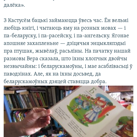
далёка».
З Кастусём бацькі займаюцца ўвесь час. Ён вельмі
любіць кнігі, і чытаюць яму на розных мовах — і
па-беларуску, і па-расейску, і па-ангельску. Ягонае
апошняе захапленьне — дзіцячыя энцыкляпэдыі
пра птушак, жывёлаў, расьліны. На пачатку нашай
размовы Вера сказала, што іхны хлопчык двойчы
незвычайны: і беларускамоўны, і мае асаблівасьці ў
паводзінах. Але, як на іхны досьвед, да
беларускамоўных дзяцей ставяцца добра.