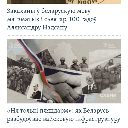
Закаханы ў беларускую мову
матэматык і сьвятар. 100 гадоў
Аляксандру Надсану
«Ня толькі пляцдарм»: як Беларусь
разбудоўвае вайсковую інфраструктуру