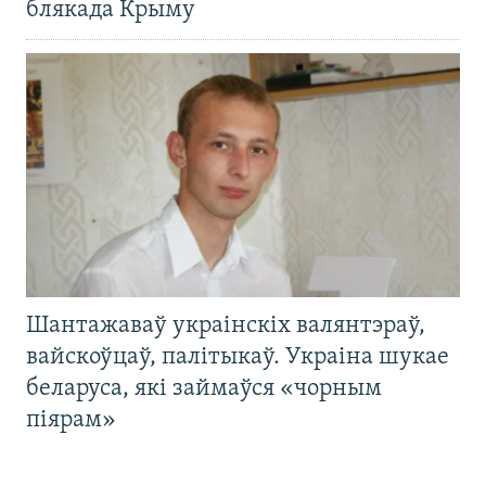
блякада Крыму
Шантажаваў украінскіх валянтэраў,
вайскоўцаў, палітыкаў. Украіна шукае
беларуса, які займаўся «чорным
піярам»