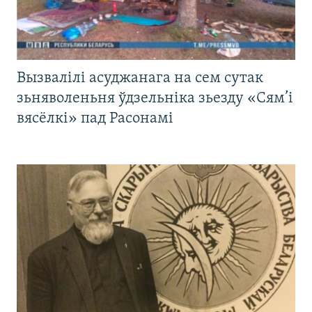
Вызвалілі асуджанага на сем сутак
зьняволеньня ўдзельніка зьезду «Сям’і
вясёлкі» пад Расонамі