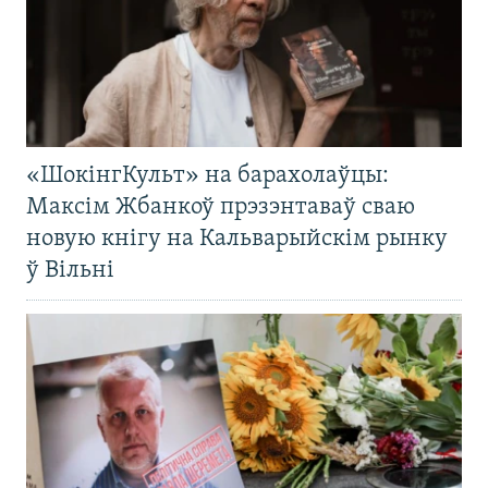
«ШокінгКульт» на барахолаўцы:
Максім Жбанкоў прэзэнтаваў сваю
новую кнігу на Кальварыйскім рынку
ў Вільні