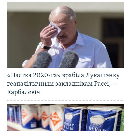
«Пастка 2020-га» зрабіла Лукашэнку
геапалітычным закладнікам Расеі, —
Карбалевіч