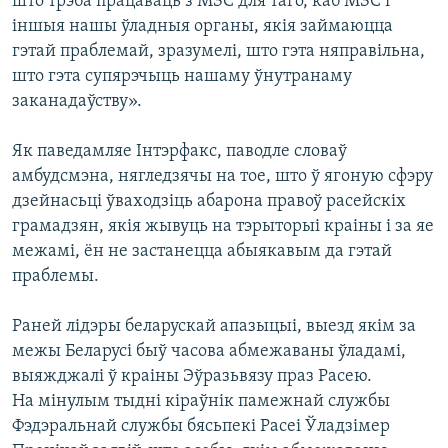
што трэба працаваць з МЗС для таго, каб МЗС і
іншыя нашы ўладныя органы, якія займаюцца
гэтай праблемай, зразумелі, што гэта няправільна,
што гэта супярэчыць нашаму ўнутранаму
заканадаўству».
Як паведамляе Інтэрфакс, паводле словаў
амбудсмэна, нягледзячы на тое, што ў ягоную сфэру
дзейнасьці ўваходзіць абарона правоў расейскіх
грамадзян, якія жывуць на тэрыторыі краіны і за яе
межамі, ён не застанецца абыякавым да гэтай
праблемы.
Раней лідэры беларускай апазыцыі, выезд якім за
межы Беларусі быў часова абмежаваны ўладамі,
выяжджалі ў краіны Эўразьвязу праз Расею.
На мінулым тыдні кіраўнік памежнай службы
Фэдэральнай службы бясьпекі Расеі Ўладзімер