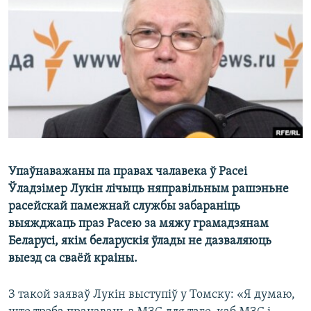
КУЛЬТУРА
МОВА
КАЛЯНДАР
НА ХВАЛЯХ СВАБОДЫ
Упаўнаважаны па правах чалавека ў Расеі
Ўладзімер Лукін лічыць няправільным рашэньне
расейскай памежнай службы забараніць
выяжджаць праз Расею за мяжу грамадзянам
Беларусі, якім беларускія ўлады не дазваляюць
выезд са сваёй краіны.
З такой заяваў Лукін выступіў у Томску: «Я думаю,