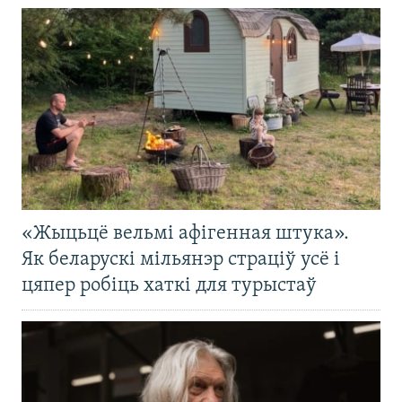
«Жыцьцё вельмі афігенная штука».
Як беларускі мільянэр страціў усё і
цяпер робіць хаткі для турыстаў