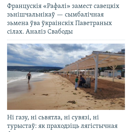
Францускія «Рафалі» замест савецкіх
зьнішчальнікаў — сымбалічная
зьмена ўва ўкраінскіх Паветраных
сілах. Аналіз Свабоды
Ні газу, ні сьвятла, ні сувязі, ні
турыстаў: як праходзіць лягістычная