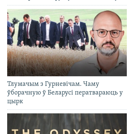
Тлумачым з Гурневічам. Чаму
ўборачную ў Беларусі ператвараюць у
цырк