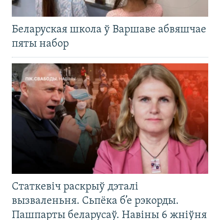
Беларуская школа ў Варшаве абвяшчае
пяты набор
Статкевіч раскрыў дэталі
вызваленьня. Сьпёка б’е рэкорды.
Пашпарты беларусаў. Навіны 6 жніўня