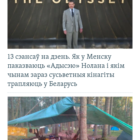
13 сэансаў на дзень. Як у Менску
паказваюць «Адысэю» Нолана і якім
чынам зараз сусьветныя кінагіты
трапляюць у Беларусь