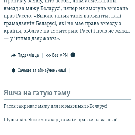
Пронічаў заявіў, што асобы, якім абмежаваны
выезд за мяжу Беларусі, цяпер ня змогуць выехаць
праз Расею: «Выключаныя такія варыянты, калі
грамадзянін Беларусі, які не мае права выезду з
краіны, зьбягае на тэрыторыю Расеі і праз яе мяжы
— у іншыя дзяржавы».
Падзяліцца
Без VPN
Сачыце за абнаўленьнямі
Яшчэ на гэтую тэму
Расея закрывае мяжу для невыязных зь Беларусі
Шушкевіч: Яны змагаюцца з маім правам на жыцьцё