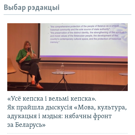
Выбар рэдакцыі
«Усё кепска і вельмі кепска».
Як прайшла дыскусія «Мова, культура,
адукацыя і мэдыя: нябачны фронт
за Беларусь»