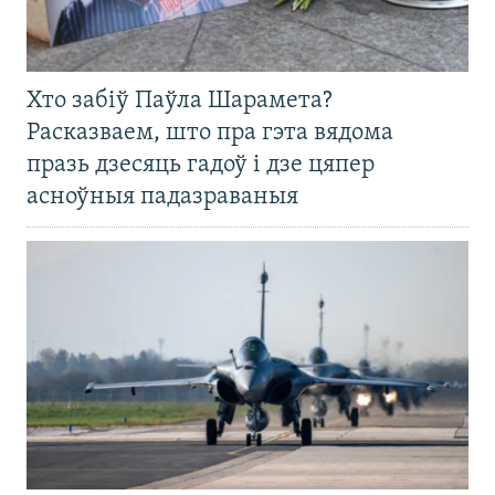
Хто забіў Паўла Шарамета?
Расказваем, што пра гэта вядома
празь дзесяць гадоў і дзе цяпер
асноўныя падазраваныя