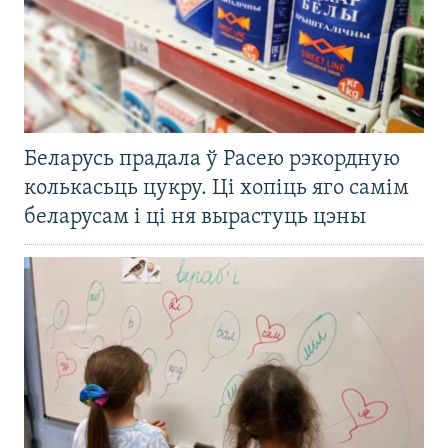
Беларусь прадала ў Расею рэкордную
колькасьць цукру. Ці хопіць яго самім
беларусам і ці ня вырастуць цэны