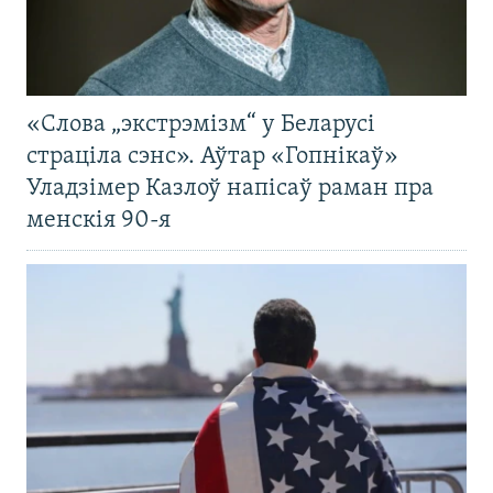
«Слова „экстрэмізм“ у Беларусі
страціла сэнс». Аўтар «Гопнікаў»
Уладзімер Казлоў напісаў раман пра
менскія 90-я