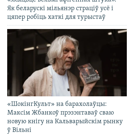
Як беларускі мільянэр страціў усё і
цяпер робіць хаткі для турыстаў
«ШокінгКульт» на барахолаўцы:
Максім Жбанкоў прэзэнтаваў сваю
новую кнігу на Кальварыйскім рынку
ў Вільні