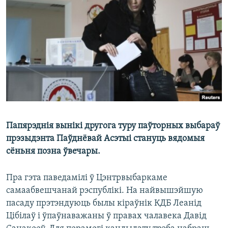
КУЛЬТУРА
МОВА
КАЛЯНДАР
НА ХВАЛЯХ СВАБОДЫ
Папярэднія вынікі другога туру паўторных выбараў
прэзыдэнта Паўднёвай Асэтыі стануць вядомыя
сёньня позна ўвечары.
Пра гэта паведамілі ў Цэнтрвыбаркаме
самаабвешчанай рэспублікі. На найвышэйшую
пасаду прэтэндуюць былы кіраўнік КДБ Леанід
Цібілаў і ўпаўнаважаны ў правах чалавека Давід