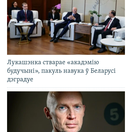
Лукашэнка стварае «акадэмію
будучыні», пакуль навука ў Беларусі
дэградуе