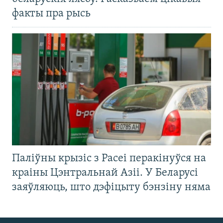
факты пра рысь
Паліўны крызіс з Расеі перакінуўся на
краіны Цэнтральнай Азіі. У Беларусі
заяўляюць, што дэфіцыту бэнзіну няма