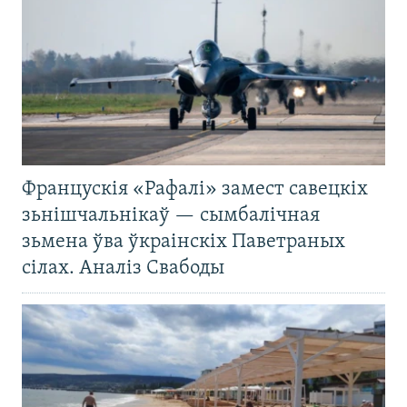
Францускія «Рафалі» замест савецкіх
зьнішчальнікаў — сымбалічная
зьмена ўва ўкраінскіх Паветраных
сілах. Аналіз Свабоды