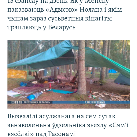
13 сэансаў на дзень. Як у Менску
паказваюць «Адысэю» Нолана і якім
чынам зараз сусьветныя кінагіты
трапляюць у Беларусь
Вызвалілі асуджанага на сем сутак
зьняволеньня ўдзельніка зьезду «Сям’і
вясёлкі» пад Расонамі