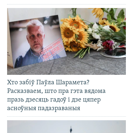
Хто забіў Паўла Шарамета?
Расказваем, што пра гэта вядома
празь дзесяць гадоў і дзе цяпер
асноўныя падазраваныя