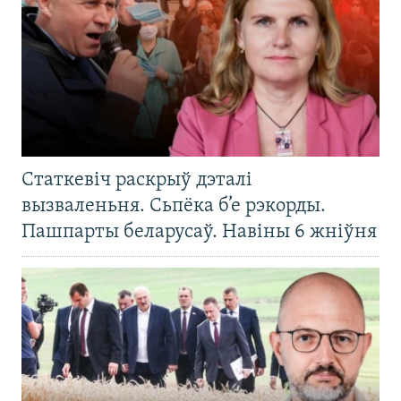
Статкевіч раскрыў дэталі
вызваленьня. Сьпёка б’е рэкорды.
Пашпарты беларусаў. Навіны 6 жніўня