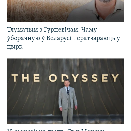
Тлумачым з Гурневічам. Чаму
ўборачную ў Беларусі ператвараюць у
цырк