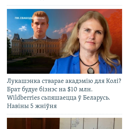
Лукашэнка стварае акадэмію для Колі?
Брат будуе бізнэс на $10 млн.
Wildberries сьпяшаецца ў Беларусь.
Навіны 5 жніўня