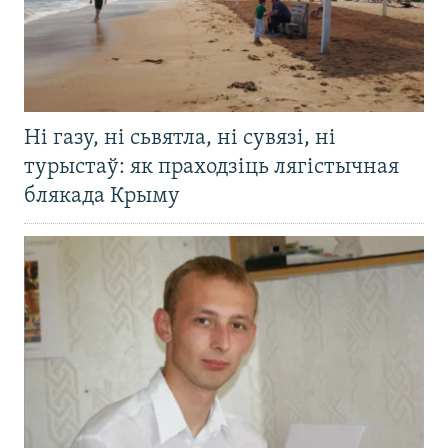
Ні газу, ні сьвятла, ні сувязі, ні
турыстаў: як праходзіць лягістычная
блякада Крыму