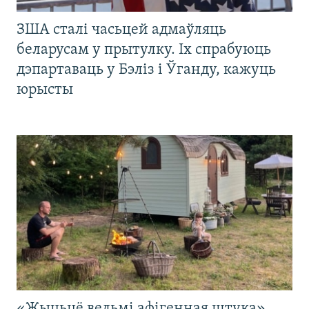
ЗША сталі часьцей адмаўляць
беларусам у прытулку. Іх спрабуюць
дэпартаваць у Бэліз і Ўганду, кажуць
юрысты
«Жыцьцё вельмі афігенная штука».