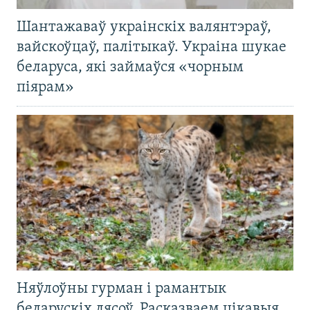
Шантажаваў украінскіх валянтэраў,
вайскоўцаў, палітыкаў. Украіна шукае
беларуса, які займаўся «чорным
піярам»
Няўлоўны гурман і рамантык
беларускіх лясоў. Расказваем цікавыя