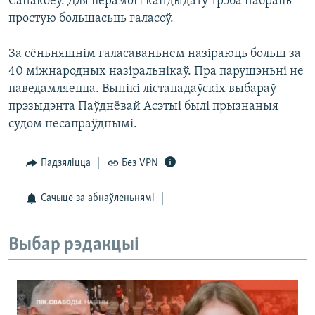
Санакоеў. Для перамогі кандыдату трэба набраць
простую большасьць галасоў.
За сёньняшнім галасаваньнем назіраюць больш за
40 міжнародных назіральнікаў. Пра парушэньні не
паведамляецца. Вынікі лістападаўскіх выбараў
прэзыдэнта Паўднёвай Асэтыі былі прызнаныя
судом несапраўднымі.
Падзяліцца
Без VPN
Сачыце за абнаўленьнямі
Выбар рэдакцыі