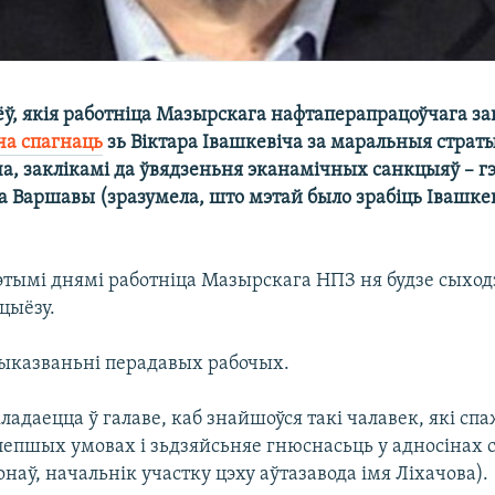
ёў, якія работніца Мазырскага нафтаперапрацоўчага з
ча спагнаць
зь Віктара Івашкевіча за маральныя страт
ча, заклікамі да ўвядзеньня эканамічных санкцыяў – г
а Варшавы (зразумела, што мэтай было зрабіць Івашке
этымі днямі работніца Мазырскага НПЗ ня будзе сыходз
іцыёзу.
выказваньні перадавых рабочых.
ладаецца ў галаве, каб знайшоўся такі чалавек, які с
 лепшых умовах і зьдзяйсьняе гнюснасьць у адносінах 
наў, начальнік участку цэху аўтазавода імя Ліхачова).