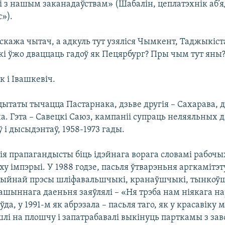
і з нашым заканадаўствам» (Шабалін, цеплатэхнік аб’
»).
скажа чытач, а адкуль тут узяліся Чымкент, Таджыкіст
кі ўжо дваццаць гадоў як Пецярбург? Пры чым тут яны
к і Івашкевіч.
ытаты тычацца Пастарнака, дзьве другія – Сахарава, 
. Гэта – Савецкі Саюз, кампаніі супраць неляяльных 
 і дысыдэнтаў, 1958-1973 гады.
ія прапагандысты біць ідэйнага ворага словамі рабочых
ху імпэрыі. У 1988 годзе, пасьля ўтварэньня аргкамітэт
цыйнай прэсы шліфавальшчыкі, кранаўшчыкі, тынкоў
ашыннага даеньня заяўлялі – «Ня трэба нам ніякага н
ўда, у 1991-м як абрэзала – пасьля таго, як у красавіку 
і на плошчу і запатрабавалі выкінуць парткамы з заво