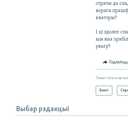
страты да спа
ворага працо
кватэры?
І ці здолее с
ым яна зрабіл
увагу?
Падзяліцц
Тэмы гэтага арты
Блогі
Сяр
Выбар рэдакцыі