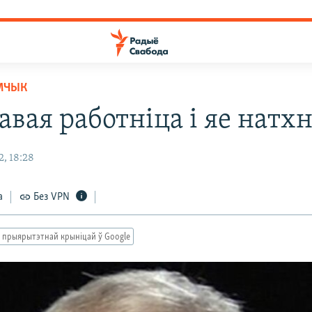
МЧЫК
вая работніца і яе натхн
, 18:28
а
Без VPN
 прыярытэтнай крыніцай ў Google