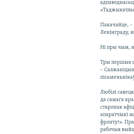
адпаведнасьц
«Таджыкатлас
Пакачайце, – 
Ленінграду, я
Ні пры чым, я
Тры першыя ц
– Салжаніцына
пісьменьнікаў
Любілі савецк
да самага кра
старонак афі
апаратчыкі м
фронту!». Пра
рабочыя выйшл