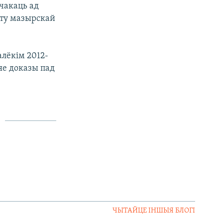
 чакаць ад
шту мазырскай
алёкім 2012-
 яе доказы пад
ЧЫТАЙЦЕ ІНШЫЯ БЛОГІ