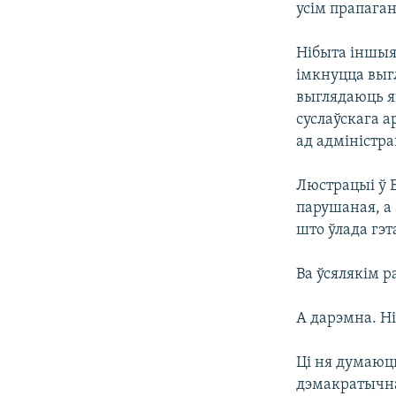
усім прапага
Нібыта іншыя,
імкнуцца выгл
выглядаюць як
суслаўскага а
ад адміністра
Люстрацыі ў Б
парушаная, а 
што ўлада гэт
Ва ўсялякім р
А дарэмна. Ні
Ці ня думаюць
дэмакратычна