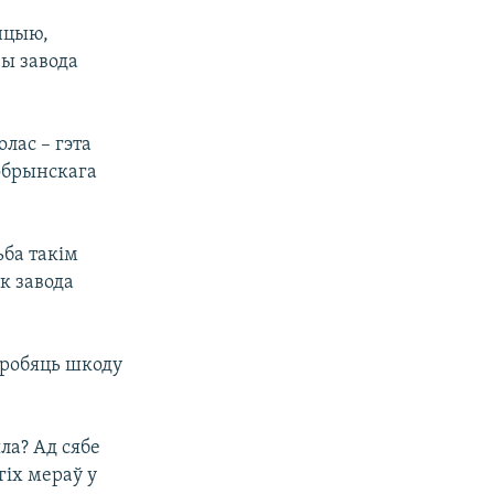
енцыю,
чы завода
лас – гэта
Кобрынскага
ьба такім
к завода
і робяць шкоду
ыла? Ад сябе
гіх мераў у