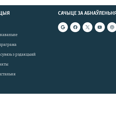
АЦЫЯ
САЧЫЦЕ ЗА АБНАЎЛЕНЬН
якаваньне
праграма
 сувязь з рэдакцыяй
акты
ыстаньня