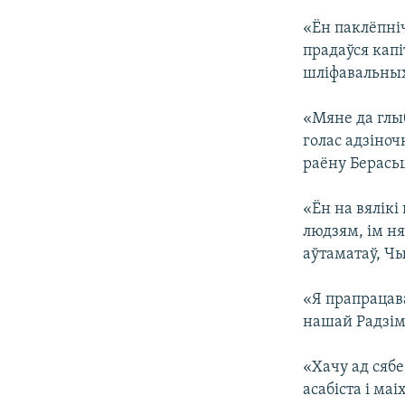
«Ён паклёпніч
прадаўся капі
шліфавальных
«Мяне да глыб
голас адзіноч
раёну Берасьц
«Ён на вялікі
людзям, ім н
аўтаматаў, Ч
«Я прапрацава
нашай Радзіме
«Хачу ад сябе
асабіста і ма