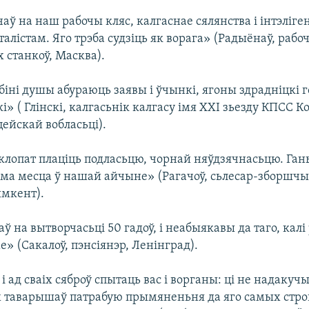
аў на наш рабочы кляс, калгаснае сялянства і інтэліг
талістам. Яго трэба судзіць як ворага» (Радыёнаў, рабо
 станкоў, Масква).
іні душы абураюць заявы і ўчынкі, ягоны здрадніцкі го
кі» ( Глінскі, калгасьнік калгасу імя ХХI зьезду КПСС 
ейскай вобласьці).
 клопат плаціць подласьцю, чорнай няўдзячнасьцю. Ган
яма месца ў нашай айчыне» (Рагачоў, сьлесар-зборшчы
ымкент).
ў на вытворчасьці 50 гадоў, і неабыякавы да таго, кал
» (Сакалоў, пэнсіянэр, Ленінград).
 і ад сваіх сяброў спытаць вас і ворганы: ці не надакуч
іх таварышаў патрабую прымяненьня да яго самых стро