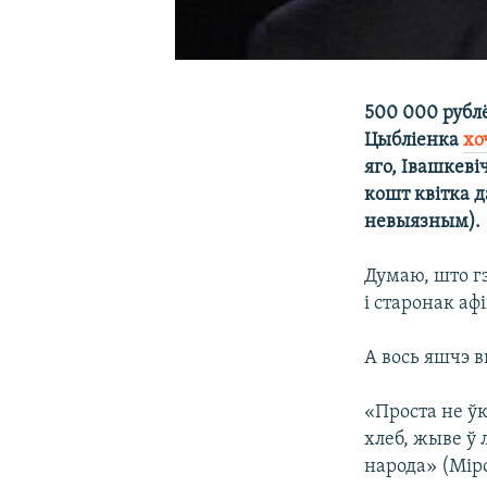
500 000 рубл
Цыбліенка
хо
яго, Івашкеві
кошт квітка д
невыязным).
Думаю, што г
і старонак аф
А вось яшчэ 
«Проста не ўк
хлеб, жыве ў
народа» (Міро