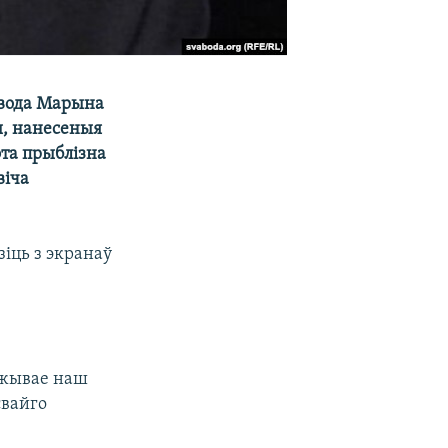
авода Марына
ы, нанесеныя
эта прыблізна
віча
іць з экранаў
пажывае наш
свайго