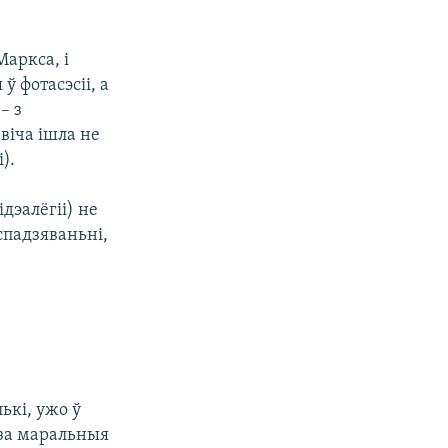
Маркса, і
ў фотасэсіі, а
– з
віча ішла не
).
ідэалёгіі) не
спадзяваньні,
ькі, ужо ў
 за маральныя