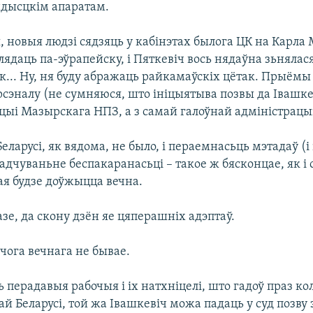
ндысцкім апаратам.
 новыя людзі сядзяць у кабінэтах былога ЦК на Карла 
ядаць па-эўрапейску, і Пяткевіч вось нядаўна зьнялася 
... Ну, ня буду абражаць райкамаўскіх цётак. Прыёмы 
рсэналу (не сумняюся, што ініцыятыва позвы да Івашке
цыі Мазырскага НПЗ, а з самай галоўнай адміністрацыі
еларусі, як вядома, не было, і пераемнасьць мэтадаў (і 
адчуваньне беспакаранасьці – такое ж бясконцае, як і 
ая будзе доўжыцца вечна.
азе, да скону дзён яе цяперашніх адэптаў.
чога вечнага не бывае.
 перадавыя рабочыя і іх натхніцелі, што гадоў праз кол
й Беларусі, той жа Івашкевіч можа падаць у суд позву