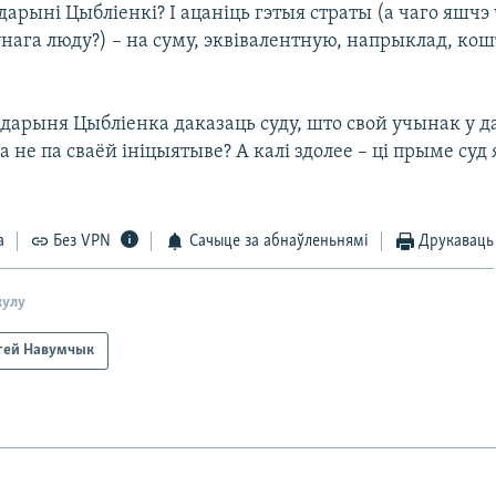
дарыні Цыбліенкі? І ацаніць гэтыя страты (а чаго яшчэ
ўнага люду?) – на суму, эквівалентную, напрыклад, ко
падарыня Цыбліенка даказаць суду, што свой учынак у д
а не па сваёй ініцыятыве? А калі здолее – ці прыме суд
а
Без VPN
Сачыце за абнаўленьнямі
Друкаваць
кулу
гей Навумчык