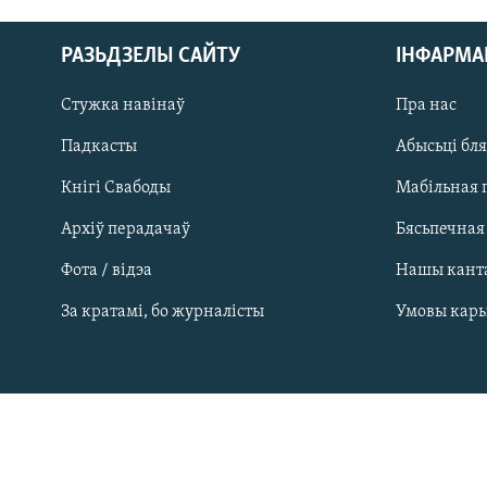
РАЗЬДЗЕЛЫ САЙТУ
ІНФАРМ
Стужка навінаў
Пра нас
Падкасты
Абысьці бл
Кнігі Свабоды
Мабільная 
Архіў перадачаў
Бясьпечная
Фота / відэа
Нашы кант
САЧЫЦЕ ЗА АБНАЎЛЕНЬНЯМІ
За кратамі, бо журналісты
Умовы кар
Усе сайты РС/РСЭ