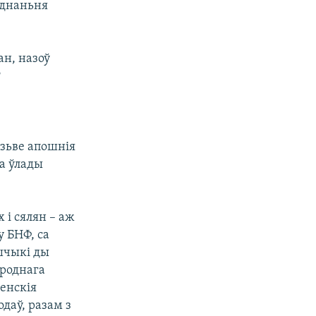
яднаньня
ан, назоў
?
дзьве апошнія
да ўлады
 і сялян – аж
у БНФ, са
шчыкі ды
ароднага
менскія
даў, разам з