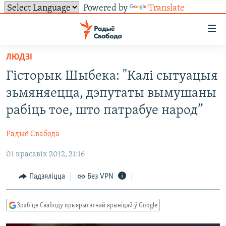
Powered by
Translate
Лінкі
ўнівэрсальнага
доступу
ЛЮДЗІ
НАВІНЫ
Перайсьці
Гісторык Шыбека: "Калі сытуацыя
да
ТОЛЬКІ НА СВАБОДЗЕ
УСЕ НАВІНЫ
зьмяняецца, дэпутаты вымушаны
галоўнага
СУВЯЗЬ
ВІДЭА І ФОТА
ТЭСТЫ
зьместу
рабіць тое, што патрабуе народ”
Перайсьці
ПАДПІСАЦЦА
ЛЮДЗІ
БЛОГІ
АБЫСЬЦІ БЛЯКАВАНЬНЕ
да
Радыё Свабода
ПАЛІТЫКА
ГІСТОРЫЯ НА СВАБОДЗЕ
ПАДЗЯЛІЦЦА ІНФАРМАЦЫЯЙ
RSS
галоўнай
САЧЫЦЕ ЗА АБНАЎЛЕНЬНЯМІ
01 красавік 2012, 21:16
навігацыі
ЭКАНОМІКА
ПАДКАСТЫ
ПАДКАСТЫ
Перайсьці
ВАЙНА
КНІГІ
FACEBOOK
Падзяліцца
Без VPN
да
БЕЛАРУСЫ НА ВАЙНЕ
АЎДЫЁКНІГІ
TWITTER
пошуку
Зрабіце Свабоду прыярытэтнай крыніцай ў Google
ПАЛІТВЯЗЬНІ
PREMIUM
Усе сайты РС/РСЭ