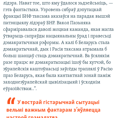
лідэра. Нават тое, што яму ўдалося зьдзейсьніць, —
гэта фантастыка. Узровень сябраў дэпутацкай
фракцыі БНФ таксама аказаўся на парадак вышэй
патэнцыялу лідэраў БНР. Вакол Пазьняка
сфарміравалася даволі моцная каманда, якая магла
ўтварыць сапраўды нацыянальны ўрад і правесьці
дэмакратычныя рэформы. А калі б Беларусь стала
дэмакратычнай, дык і Расія таксама атрымала б
больш шанцаў стаць дэмакратычнай. Ва ўсялякім
разе працэс яе дэмакратызацыі ішоў бы хутчэй, бо
эўрапейскія каштоўнасьці заўсёды траплялі ў Расію
праз Беларусь, якая была кантактнай зонай паміж
заходнеэўрапейскай цывілізацыяй і ўсходнім
еўразійствам..”.
У вострай гістарычнай сытуацыі
вельмі важным фактарам з’яўляецца
настрой грамадзтва