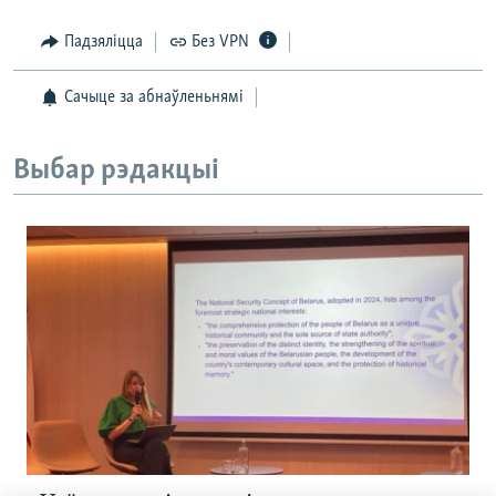
Падзяліцца
Без VPN
Сачыце за абнаўленьнямі
Выбар рэдакцыі