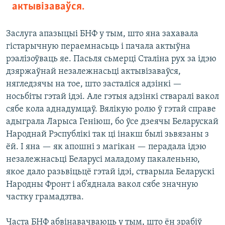
актывізаваўся.
Заслуга апазыцыі БНФ у тым, што яна захавала
гістарычную пераемнасьць і пачала актыўна
рэалізоўваць яе. Пасьля сьмерці Сталіна рух за ідэю
дзяржаўнай незалежнасьці актывізаваўся,
нягледзячы на тое, што засталіся адзінкі —
носьбіты гэтай ідэі. Але гэтыя адзінкі стваралі вакол
сябе кола аднадумцаў. Вялікую ролю ў гэтай справе
адыграла Ларыса Геніюш, бо ўсе дзеячы Беларускай
Народнай Рэспублікі так ці інакш былі зьвязаны з
ёй. І яна — як апошні з магікан — перадала ідэю
незалежнасьці Беларусі маладому пакаленьню,
якое дало разьвіцьцё гэтай ідэі, стварыла Беларускі
Народны Фронт і аб’яднала вакол сябе значную
частку грамадзтва.
Часта БНФ абвінавачваюць у тым, што ён зрабіў