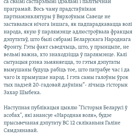
са сваімі састарэлымі ідэаламі і палітычнай
праграмай. Вось чаму прадстаўнікам
партнамэнклятуры ў Вярхоўным Савеце не
заставалася нічога іншага, як падпарадкавацца волі
народа, якую ў парлямэнце адлюстроўвала фракцыя
дэпутатаў, што былі сябрамі Беларускага Народнага
Фронту. Гэты факт сьведчыць, што, у прынцыпе, не
вельмі важна, хто знаходзіцца ў парлямэнце. Калі
сытуацыя рэзка зьмяняецца, то гэтыя дэпутаты
вымушаны будуць рабіць тое, што патрабуе час і да
чаго іх прымушае народ. І гэта самы галоўны ўрок
тых падзей 20-гадовай даўніны”- лічыць гісторык
Захар Шыбека.
Наступная публікацыя цыклю "Гісторыя Беларусі ў
асобах", які анансуе «Народная воля», будзе
прысьвечаная дэпутату ВС 12 скліканьня Галіне
Сямдзянавай.