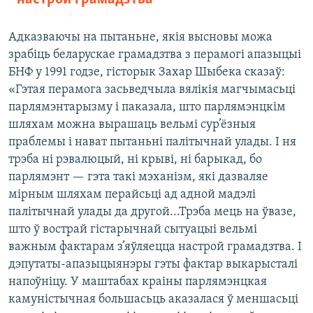
Адказваючы на пытаньне, якія высновы можа
зрабіць беларускае грамадзтва з перамогі апазыцыі
БНФ у 1991 годзе, гісторык Захар Шыбека сказаў:
«Гэтая перамога засьведчыла вялікія магчымасьці
парлямэнтарызму і паказала, што парлямэнцкім
шляхам можна вырашаць вельмі сур’ёзныя
праблемы і нават пытаньні палітычнай улады. І ня
трэба ні рэвалюцый, ні крыві, ні барыкад, бо
парлямэнт — гэта такі мэханізм, які дазваляе
мірным шляхам перайсьці ад адной мадэлі
палітычнай улады да другой...Трэба мець на ўвазе,
што ў вострай гістарычнай сытуацыі вельмі
важным фактарам з’яўляецца настрой грамадзтва. І
дэпутаты-апазыцыянэры гэты фактар выкарысталі
напоўніцу. У маштабах краіны парлямэнцкая
камуністычная большасьць аказалася ў меншасьці