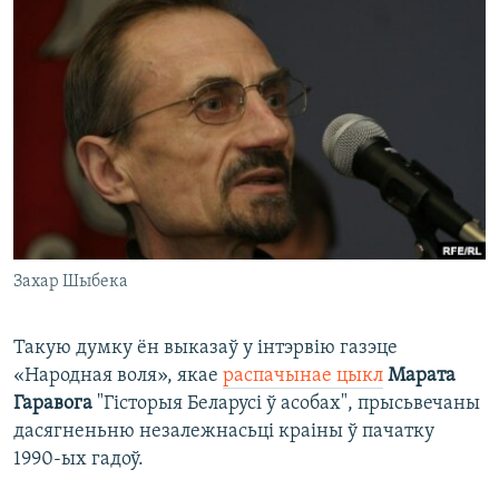
КУЛЬТУРА
МОВА
КАЛЯНДАР
НА ХВАЛЯХ СВАБОДЫ
Захар Шыбека
Такую думку ён выказаў у інтэрвію газэце
«Народная воля», якае
распачынае цыкл
Марата
Гаравога
"Гісторыя Беларусі ў асобах", прысьвечаны
дасягненьню незалежнасьці краіны ў пачатку
1990-ых гадоў.