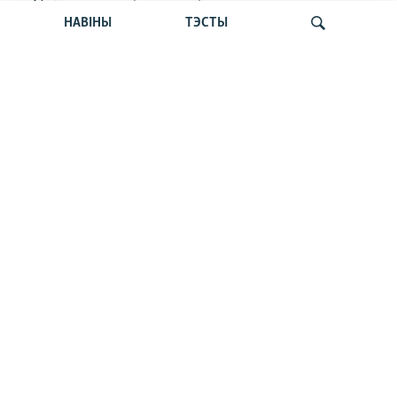
«Усё кепска і вельмі кепска».
НАВІНЫ
ТЭСТЫ
Як прайшла дыскусія «Мова, культура,
адукацыя і мэдыя: нябачны фронт
за Беларусь»
Шукаць
«Пастка 2020-га» зрабіла Лукашэнку
геапалітычным закладнікам Расеі, —
Карбалевіч