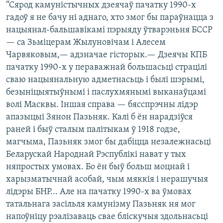
“Сярод камуністычных дзеячаў пачатку 1990-х
гадоў я не бачу ні аднаго, хто змог бы параўнацца з
нацыянал-бальшавікамі пэрыяду ўтварэньня БССР
— са Зьміцерам Жылуновічам і Алесем
Чарвяковым,— адзначае гісторык.— Дзеячы КПБ
пачатку 1990-х у пераважнай большасьці страцілі
сваю нацыянальную адметнасьць і былі шэрымі,
безыніцыятыўнымі і паслухмянымі выканаўцамі
волі Масквы. Іншая справа — бясспрэчны лідэр
апазыцыі Зянон Пазьняк. Калі б ён нарадзіўся
раней і быў сталым палітыкам ў 1918 годзе,
магчыма, Пазьняк змог бы дабіцца незалежнасьці
Беларускай Народнай Рэспублікі нават у тых
няпростых умовах. Бо ён быў больш моцнай і
харызматычнай асобай, чым мяккія і нерашучыя
лідэры БНР... Але на пачатку 1990-х ва ўмовах
татальнага засільля камунізму Пазьняк ня мог
напоўніцу рэалізаваць свае бліскучыя здольнасьці