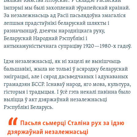
Вялікае Княства Літоўскае. У складзе Расійскай
імпэрыі мы былі захопленай эўрапейскай краінай.
За незалежнасьць ад Расіі пасьлядоўна змагаліся
лепшыя прадстаўнікі беларускай шляхты і
разначынцаў, дзеячы народніцкага руху,
Беларускай Народнай Рэспублікі і
антыкамуністычнага супраціву 1920—1980-х гадоў.
Ідэя незалежнасьці, як ні хацелі яе вынішчыць
бальшавікі, жыла не толькі ў асяродку беларускай
эміграцыі, але і сярод дасьведчаных і адукаваных
грамадзян БССР. Існаваў народ, яго мова, культура,
гісторыя і традыцыя. І ўсё гэта некалі павінна было
выліцца ў акт дзяржаўнай незалежнасьці
Рэспублікі Беларусь.
Пасьля сьмерці Сталіна рух за ідэю
дзяржаўнай незалежнасьці