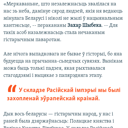
«Меркаваньне, што незалежнасьць звалілася на
нас зь неба, дамінуе сярод людзей, якія ня ведаюць
мінулага Беларусі і ніколі не жылі ў нацыянальным
кантэксьце, -- перакананы
Захар Шыбека
. -- Для
такіх асоб назалежнасьць стала нечаканым
гістарычным паваротам.
Але нічога выпадковага не бывае ў гісторыі, бо яна
будуецца на прычынна-сьледчых сувязях. Вынікам
можа быць толькі падзея, якая рыхтавалася
стагоддзямі і выцякае з папярэдняга этапу.
У складзе Расійскай імпэрыі мы былі
захопленай эўрапейскай краінай.
Дык вось беларусы — гістарычны народ, у нас і
раней была дзяржаўнасьць: Полацкае княства і