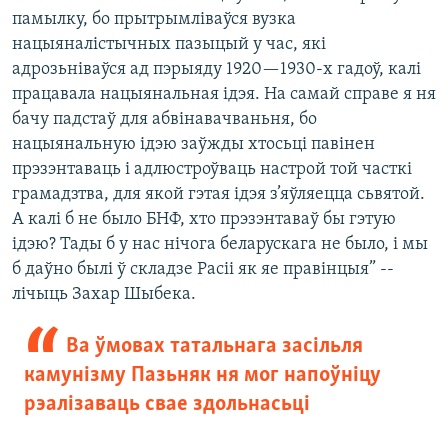
памылку, бо прытрымліваўся вузка
нацыяналістычных пазыцый у час, які
адрозьніваўся ад пэрыяду 1920—1930-х гадоў, калі
працавала нацыянальная ідэя. На самай справе я ня
бачу падстаў для абвінавачваньня, бо
нацыянальную ідэю заўжды хтосьці павінен
прэзэнтаваць і адлюстроўваць настрой той часткі
грамадзтва, для якой гэтая ідэя з’яўляецца сьвятой.
А калі б не было БНФ, хто прэзэнтаваў бы гэтую
ідэю? Тады б у нас нічога беларускага не было, і мы
б даўно былі ў складзе Расіі як яе правінцыя” --
лічыць Захар Шыбека.
Ва ўмовах татальнага засільля
камунізму Пазьняк ня мог напоўніцу
рэалізаваць свае здольнасьці