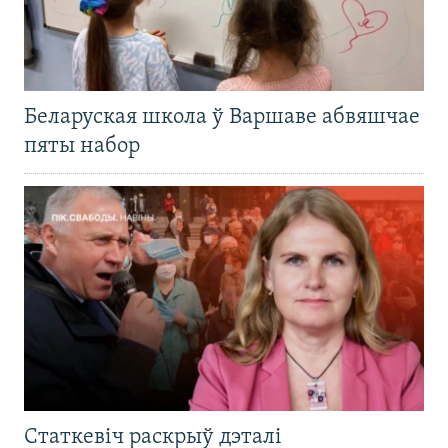
Беларуская школа ў Варшаве абвяшчае
пяты набор
Статкевіч раскрыў дэталі