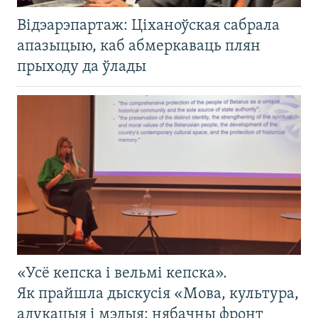
Відэарэпартаж: Ціханоўская сабрала
апазыцыю, каб абмеркаваць плян
прыходу да ўлады
«Усё кепска і вельмі кепска».
Як прайшла дыскусія «Мова, культура,
адукацыя і мэдыя: нябачны фронт