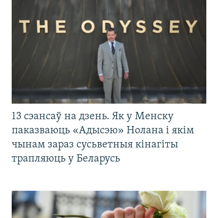
13 сэансаў на дзень. Як у Менску
паказваюць «Адысэю» Нолана і якім
чынам зараз сусьветныя кінагіты
трапляюць у Беларусь