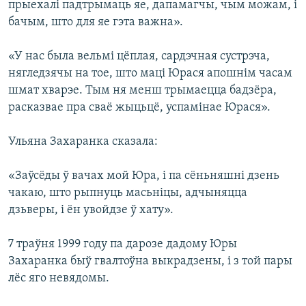
прыехалі падтрымаць яе, дапамагчы, чым можам, і
бачым, што для яе гэта важна».
«У нас была вельмі цёплая, сардэчная сустрэча,
нягледзячы на тое, што маці Юрася апошнім часам
шмат хварэе. Тым ня менш трымаецца бадзёра,
расказвае пра сваё жыцьцё, успамінае Юрася».
Ульяна Захаранка сказала:
«Заўсёды ў вачах мой Юра, і па сёньняшні дзень
чакаю, што рыпнуць масьніцы, адчыняцца
дзьверы, і ён увойдзе ў хату».
7 траўня 1999 году па дарозе дадому Юры
Захаранка быў гвалтоўна выкрадзены, і з той пары
лёс яго невядомы.