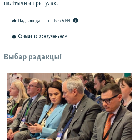
палітычны прытулак.
Падзяліцца
Без VPN
Сачыце за абнаўленьнямі
Выбар рэдакцыі