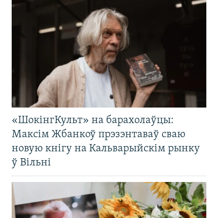
«ШокінгКульт» на барахолаўцы:
Максім Жбанкоў прэзэнтаваў сваю
новую кнігу на Кальварыйскім рынку
ў Вільні