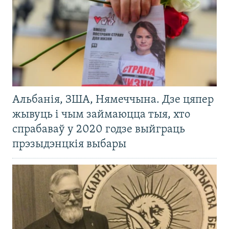
Альбанія, ЗША, Нямеччына. Дзе цяпер
жывуць і чым займаюцца тыя, хто
спрабаваў у 2020 годзе выйграць
прэзыдэнцкія выбары