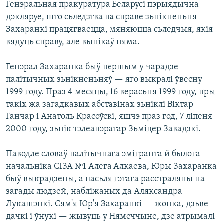
Генэральная пракуратура Беларусі пэрыядычна
дэкляруе, што сьледзтва па справе зьнікненьня
Захаранкі працягваецца, мяняюцца сьледчыя, якія
вядуць справу, але вынікаў няма.
Генэрал Захаранка быў першым у чарадзе
палітычных зьнікненьняў — яго выкралі ўвесну
1999 году. Праз 4 месяцы, 16 верасьня 1999 году, пры
такіх жа загадкавых абставінах зьніклі Віктар
Ганчар і Анатоль Красоўскі, яшчэ праз год, 7 ліпеня
2000 году, зьнік тэлеапэратар Зьміцер Завадзкі.
Паводле словаў палітычнага эмігранта й былога
начальніка СІЗА №1 Алега Алкаева, Юры Захаранка
быў выкрадзены, а пасьля гэтага расстраляны на
загады людзей, набліжаных да Аляксандра
Лукашэнкі. Сям'я Юр'я Захаранкі — жонка, дзьве
дачкі і ўнукі — жывуць у Нямеччыне, дзе атрымалі