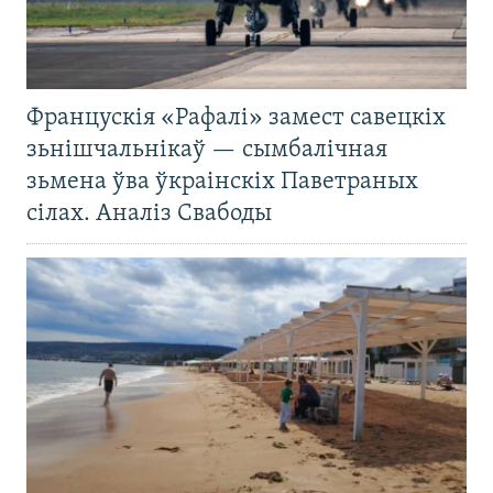
Францускія «Рафалі» замест савецкіх
зьнішчальнікаў — сымбалічная
зьмена ўва ўкраінскіх Паветраных
сілах. Аналіз Свабоды