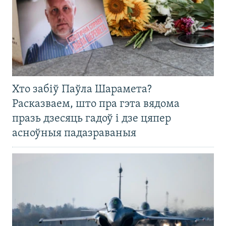
Хто забіў Паўла Шарамета?
Расказваем, што пра гэта вядома
празь дзесяць гадоў і дзе цяпер
асноўныя падазраваныя