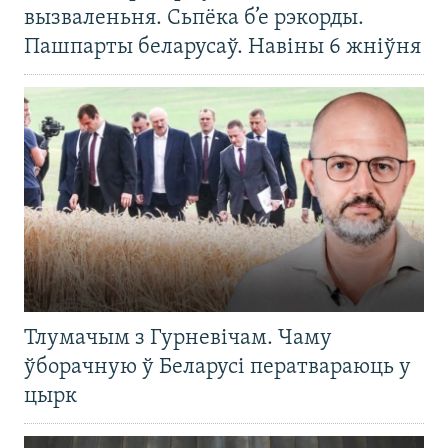
вызваленьня. Сьпёка б’е рэкорды.
Пашпарты беларусаў. Навіны 6 жніўня
Тлумачым з Гурневічам. Чаму
ўборачную ў Беларусі ператвараюць у
цырк