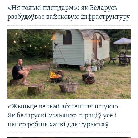
«Ня толькі пляцдарм»: як Беларусь
разбудоўвае вайсковую інфраструктуру
«Жыцьцё вельмі афігенная штука».
Як беларускі мільянэр страціў усё і
цяпер робіць хаткі для турыстаў