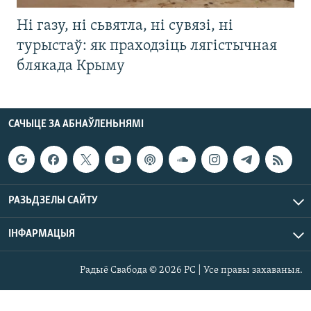
Ні газу, ні сьвятла, ні сувязі, ні
турыстаў: як праходзіць лягістычная
блякада Крыму
САЧЫЦЕ ЗА АБНАЎЛЕНЬНЯМІ
РАЗЬДЗЕЛЫ САЙТУ
ІНФАРМАЦЫЯ
Радыё Свабода © 2026 РС | Усе правы захаваныя.