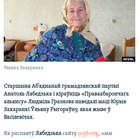
КУЛЬТУРА
МОВА
КАЛЯНДАР
НА ХВАЛЯХ СВАБОДЫ
Ульяна Захаранка
Старшыня Аб’яднанай грамадзянскай партыі
Анатоль Лябедзька і кіраўніца «Праваабарончага
альянсу» Людміла Гразнова наведалі маці Юрыя
Захаранкі Ўльяну Рыгораўну, якая жыве ў
Васілевічах.
Як распавёў
Лябедзька
сайту
ucpb.org
, «мы