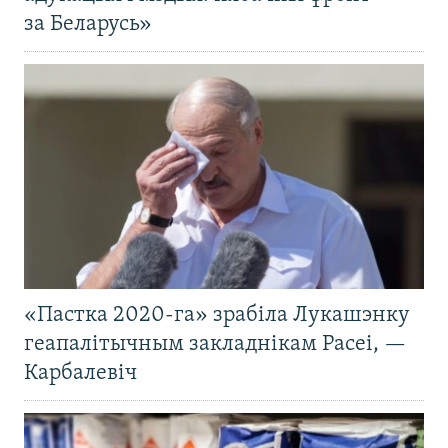
за Беларусь»
«Пастка 2020-га» зрабіла Лукашэнку
геапалітычным закладнікам Расеі, —
Карбалевіч