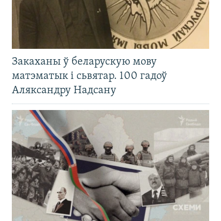
Закаханы ў беларускую мову
матэматык і сьвятар. 100 гадоў
Аляксандру Надсану