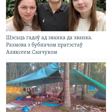
Шэсьць гадоў ад званка да званка.
Размова з бубначом пратэстаў
Аляксеем Санчуком