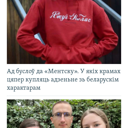
Ад буслоў да «Ментску». У якіх крамах
цяпер купляць адзеньне зь беларускім
характарам