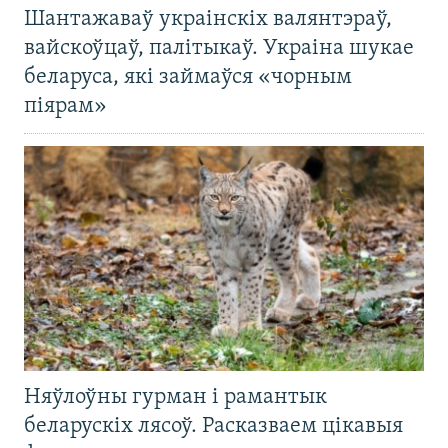
Шантажаваў украінскіх валянтэраў,
вайскоўцаў, палітыкаў. Украіна шукае
беларуса, які займаўся «чорным
піярам»
Няўлоўны гурман і рамантык
беларускіх лясоў. Расказваем цікавыя