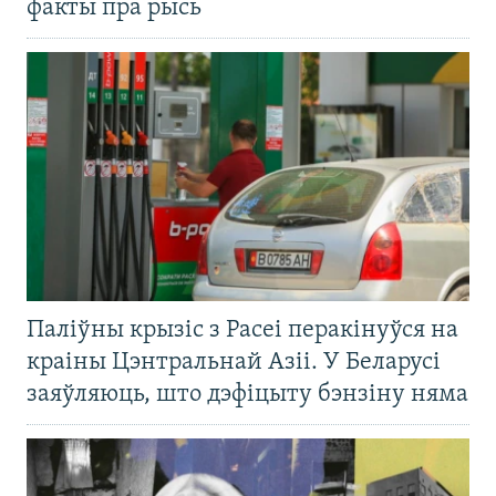
факты пра рысь
Паліўны крызіс з Расеі перакінуўся на
краіны Цэнтральнай Азіі. У Беларусі
заяўляюць, што дэфіцыту бэнзіну няма