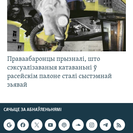
Праваабаронцы прызналі, што
сэксуалізаваныя катаваньні ў
расейскім палоне сталі сыстэмнай
зьявай
САЧЫЦЕ ЗА АБНАЎЛЕНЬНЯМІ