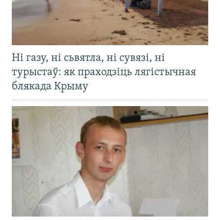
Ні газу, ні сьвятла, ні сувязі, ні
турыстаў: як праходзіць лягістычная
блякада Крыму