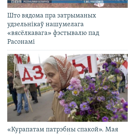
Што вядома пра затрыманых
удзельнікаў нашумелага
«вясёлкавага» фэстывалю пад
Расонамі
«Курапатам патрэбны спакой». Мая