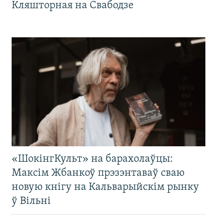
Кляшторная на Свабодзе
«ШокінгКульт» на барахолаўцы:
Максім Жбанкоў прэзэнтаваў сваю
новую кнігу на Кальварыйскім рынку
ў Вільні