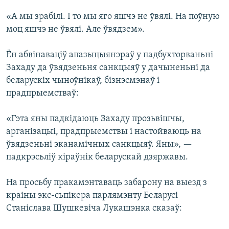
«А мы зрабілі. І то мы яго яшчэ не ўвялі. На поўную
моц яшчэ не ўвялі. Але ўвядзем».
Ён абвінаваціў апазыцыянэраў у падбухторваньні
Захаду да ўвядзеньня санкцыяў у дачыненьні да
беларускіх чыноўнікаў, бізнэсмэнаў і
прадпрыемстваў:
«Гэта яны падкідаюць Захаду прозьвішчы,
арганізацыі, прадпрыемствы і настойваюць на
ўвядзеньні эканамічных санкцыяў. Яны», —
падкрэсьліў кіраўнік беларускай дзяржавы.
На просьбу пракамэнтаваць забарону на выезд з
краіны экс-сьпікера парлямэнту Беларусі
Станіслава Шушкевіча Лукашэнка сказаў: