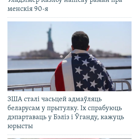
Уладзімер Казлоў напісаў раман пра
менскія 90-я
ЗША сталі часьцей адмаўляць
беларусам у прытулку. Іх спрабуюць
дэпартаваць у Бэліз і Ўганду, кажуць
юрысты