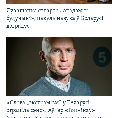
Лукашэнка стварае «акадэмію
будучыні», пакуль навука ў Беларусі
дэградуе
«Слова „экстрэмізм“ у Беларусі
страціла сэнс». Аўтар «Гопнікаў»