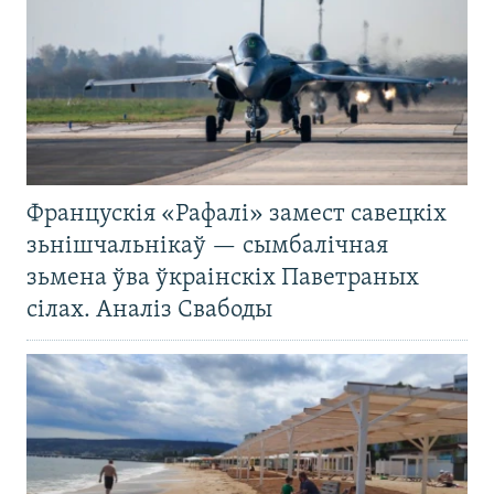
Францускія «Рафалі» замест савецкіх
зьнішчальнікаў — сымбалічная
зьмена ўва ўкраінскіх Паветраных
сілах. Аналіз Свабоды