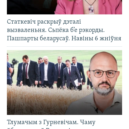
Статкевіч раскрыў дэталі
вызваленьня. Сьпёка б’е рэкорды.
Пашпарты беларусаў. Навіны 6 жніўня
Тлумачым з Гурневічам. Чаму