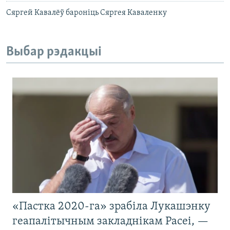
Сяргей Кавалёў бароніць Сяргея Каваленку
Выбар рэдакцыі
«Пастка 2020-га» зрабіла Лукашэнку
геапалітычным закладнікам Расеі, —