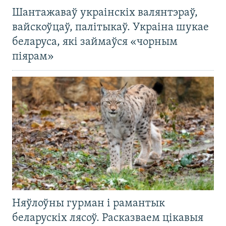
Шантажаваў украінскіх валянтэраў,
вайскоўцаў, палітыкаў. Украіна шукае
беларуса, які займаўся «чорным
піярам»
Няўлоўны гурман і рамантык
беларускіх лясоў. Расказваем цікавыя