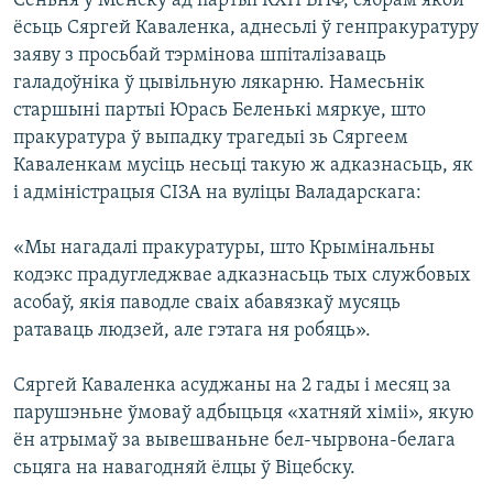
Сёньня ў Менску ад партыі КХП БНФ, сябрам якой
ёсьць Сяргей Каваленка, аднесьлі ў генпракуратуру
заяву з просьбай тэрмінова шпіталізаваць
галадоўніка ў цывільную лякарню. Намесьнік
старшыні партыі Юрась Беленькі мяркуе, што
пракуратура ў выпадку трагедыі зь Сяргеем
Каваленкам мусіць несьці такую ж адказнасьць, як
і адміністрацыя СІЗА на вуліцы Валадарскага:
«Мы нагадалі пракуратуры, што Крымінальны
кодэкс прадугледжвае адказнасьць тых службовых
асобаў, якія паводле сваіх абавязкаў мусяць
ратаваць людзей, але гэтага ня робяць».
Сяргей Каваленка асуджаны на 2 гады і месяц за
парушэньне ўмоваў адбыцьця «хатняй хіміі», якую
ён атрымаў за вывешваньне бел-чырвона-белага
сьцяга на навагодняй ёлцы ў Віцебску.