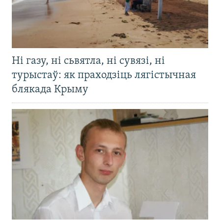
Ні газу, ні сьвятла, ні сувязі, ні
турыстаў: як праходзіць лягістычная
блякада Крыму