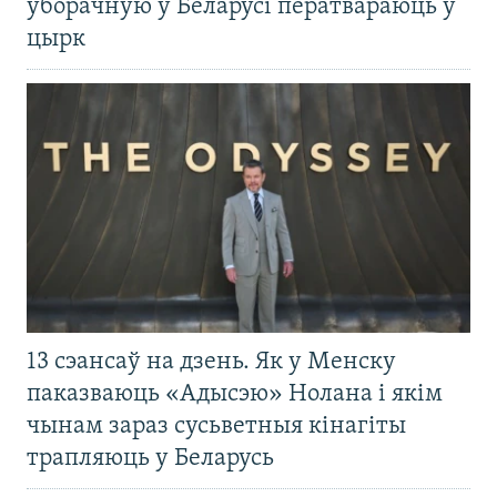
ўборачную ў Беларусі ператвараюць у
цырк
13 сэансаў на дзень. Як у Менску
паказваюць «Адысэю» Нолана і якім
чынам зараз сусьветныя кінагіты
трапляюць у Беларусь