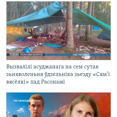
Вызвалілі асуджанага на сем сутак
зьняволеньня ўдзельніка зьезду «Сям’і
вясёлкі» пад Расонамі