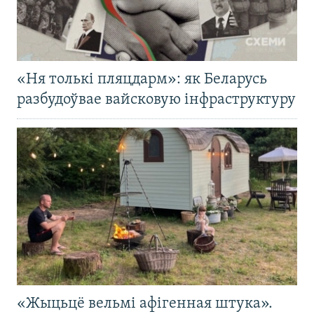
«Ня толькі пляцдарм»: як Беларусь
разбудоўвае вайсковую інфраструктуру
«Жыцьцё вельмі афігенная штука».