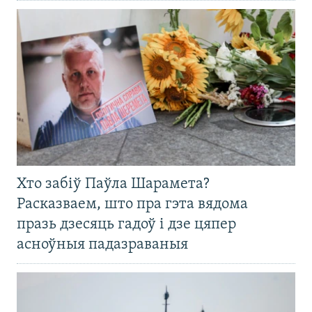
Хто забіў Паўла Шарамета?
Расказваем, што пра гэта вядома
празь дзесяць гадоў і дзе цяпер
асноўныя падазраваныя