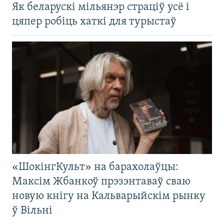
Як беларускі мільянэр страціў усё і
цяпер робіць хаткі для турыстаў
«ШокінгКульт» на барахолаўцы:
Максім Жбанкоў прэзэнтаваў сваю
новую кнігу на Кальварыйскім рынку
ў Вільні