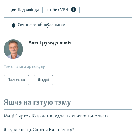
Падзяліцца
Без VPN
Сачыце за абнаўленьнямі
Алег Грузьдзіловіч
Тэмы гэтага артыкулу
Палітыка
Людзі
Яшчэ на гэтую тэму
Маці Сяргея Каваленкі едзе на спатканьне зь ім
Як уратаваць Сяргея Каваленку?