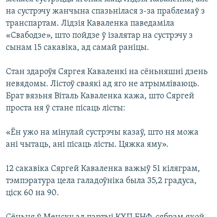
КУЛЬТУРА
МОВА
на сустрэчу жанчына спазьнілася з-за праблемаў з
КАЛЯНДАР
НА ХВАЛЯХ СВАБОДЫ
транспартам. Лідзія Каваленка паведаміла
«Свабодзе», што пойдзе ў ізалятар на сустрэчу з
сынам 15 сакавіка, ад самай раніцы.
Стан здароўя Сяргея Каваленкі на сёньняшні дзень
невядомы. Лістоў сваякі ад яго не атрымліваюць.
Брат вязьня Віталь Каваленка кажа, што Сяргей
проста ня ў стане пісаць лісты:
«Ён ужо на мінулай сустрэчы казаў, што ня можа
ані чытаць, ані пісаць лісты. Цяжка яму».
12 сакавіка Сяргей Каваленка важыў 51 кіляграм,
тэмпэратура цела галадоўніка была 35,2 градуса,
ціск 60 на 90.