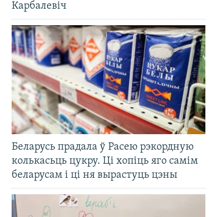
Карбалевіч
Беларусь прадала ў Расею рэкордную
колькасьць цукру. Ці хопіць яго самім
беларусам і ці ня вырастуць цэны