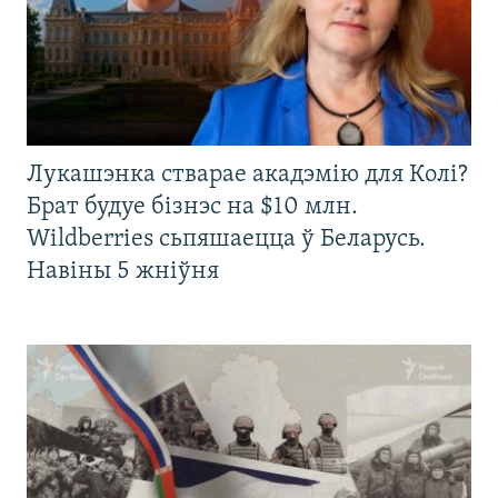
Лукашэнка стварае акадэмію для Колі?
Брат будуе бізнэс на $10 млн.
Wildberries сьпяшаецца ў Беларусь.
Навіны 5 жніўня