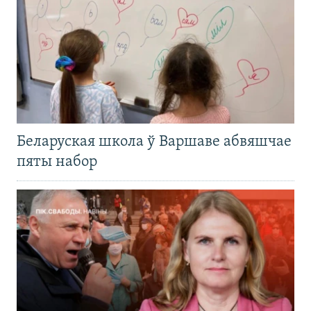
Беларуская школа ў Варшаве абвяшчае
пяты набор