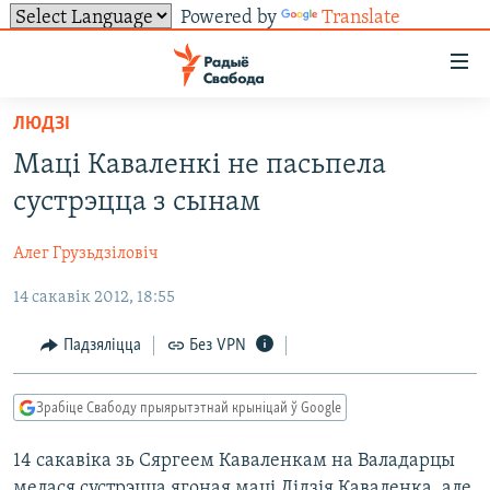
Powered by
Translate
Лінкі
ўнівэрсальнага
доступу
ЛЮДЗІ
НАВІНЫ
Перайсьці
Маці Каваленкі не пасьпела
да
ТОЛЬКІ НА СВАБОДЗЕ
УСЕ НАВІНЫ
сустрэцца з сынам
галоўнага
СУВЯЗЬ
ВІДЭА І ФОТА
ТЭСТЫ
зьместу
Алег Грузьдзіловіч
Перайсьці
ПАДПІСАЦЦА
ЛЮДЗІ
БЛОГІ
АБЫСЬЦІ БЛЯКАВАНЬНЕ
да
14 сакавік 2012, 18:55
ПАЛІТЫКА
ГІСТОРЫЯ НА СВАБОДЗЕ
ПАДЗЯЛІЦЦА ІНФАРМАЦЫЯЙ
RSS
галоўнай
САЧЫЦЕ ЗА АБНАЎЛЕНЬНЯМІ
навігацыі
ЭКАНОМІКА
ПАДКАСТЫ
ПАДКАСТЫ
Падзяліцца
Без VPN
Перайсьці
ВАЙНА
КНІГІ
FACEBOOK
да
Зрабіце Свабоду прыярытэтнай крыніцай ў Google
БЕЛАРУСЫ НА ВАЙНЕ
АЎДЫЁКНІГІ
TWITTER
пошуку
14 сакавіка зь Сяргеем Каваленкам на Валадарцы
ПАЛІТВЯЗЬНІ
PREMIUM
Усе сайты РС/РСЭ
мелася сустрэцца ягоная маці Лідзія Каваленка, але