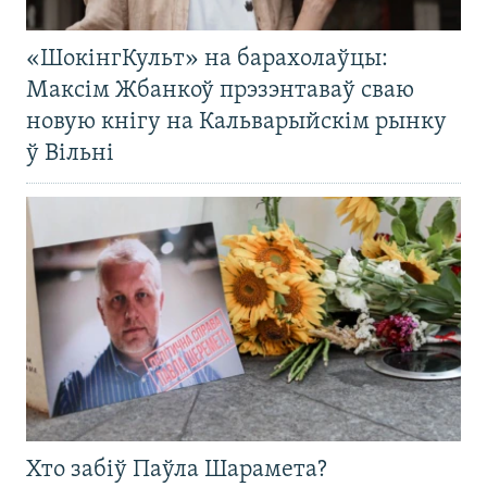
«ШокінгКульт» на барахолаўцы:
Максім Жбанкоў прэзэнтаваў сваю
новую кнігу на Кальварыйскім рынку
ў Вільні
Хто забіў Паўла Шарамета?