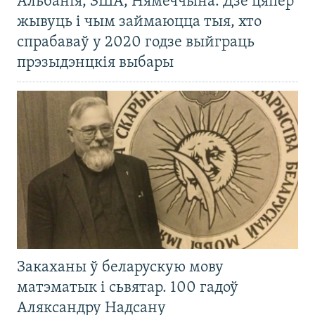
Альбанія, ЗША, Нямеччына. Дзе цяпер
жывуць і чым займаюцца тыя, хто
спрабаваў у 2020 годзе выйграць
прэзыдэнцкія выбары
Закаханы ў беларускую мову
матэматык і сьвятар. 100 гадоў
Аляксандру Надсану