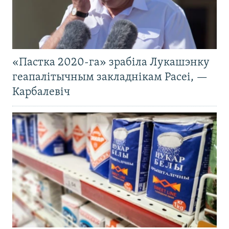
«Пастка 2020-га» зрабіла Лукашэнку
геапалітычным закладнікам Расеі, —
Карбалевіч