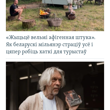
«Жыцьцё вельмі афігенная штука».
Як беларускі мільянэр страціў усё і
цяпер робіць хаткі для турыстаў