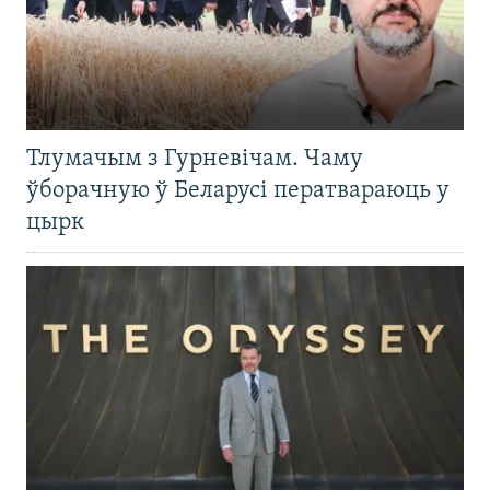
Тлумачым з Гурневічам. Чаму
ўборачную ў Беларусі ператвараюць у
цырк