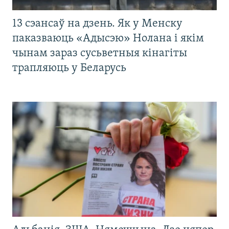
13 сэансаў на дзень. Як у Менску
паказваюць «Адысэю» Нолана і якім
чынам зараз сусьветныя кінагіты
трапляюць у Беларусь