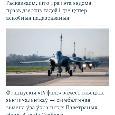
Расказваем, што пра гэта вядома
празь дзесяць гадоў і дзе цяпер
асноўныя падазраваныя
Францускія «Рафалі» замест савецкіх
зьнішчальнікаў — сымбалічная
зьмена ўва ўкраінскіх Паветраных