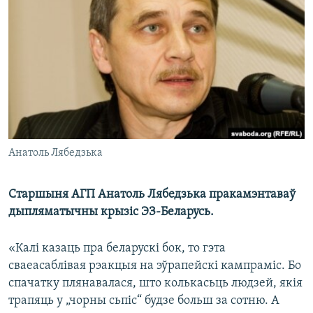
КУЛЬТУРА
МОВА
КАЛЯНДАР
НА ХВАЛЯХ СВАБОДЫ
Анатоль Лябедзька
Старшыня АГП Анатоль Лябедзька пракамэнтаваў
дыпляматычны крызіс ЭЗ-Беларусь.
«Калі казаць пра беларускі бок, то гэта
сваеасаблівая рэакцыя на эўрапейскі кампраміс. Бо
спачатку плянавалася, што колькасьць людзей, якія
трапяць у „чорны сьпіс“ будзе больш за сотню. А