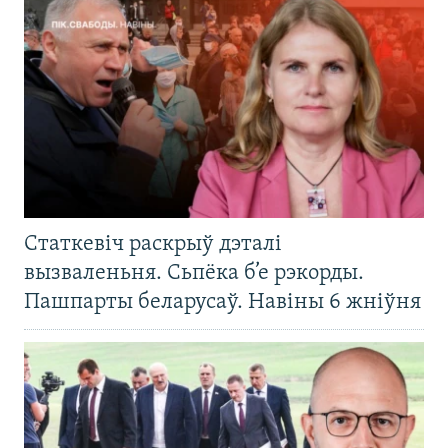
Статкевіч раскрыў дэталі
вызваленьня. Сьпёка б’е рэкорды.
Пашпарты беларусаў. Навіны 6 жніўня