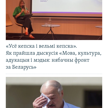
«Усё кепска і вельмі кепска».
Як прайшла дыскусія «Мова, культура,
адукацыя і мэдыя: нябачны фронт
за Беларусь»