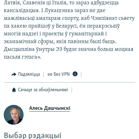
Латвія, Славенія ці Італія, то зараз адбудзецца
кансалідацыя. І Лукашэнка зараз не дае
мажлівасьці аматарам спорту, каб Чэмпіянат сьвету
па хакею прайшоў у Беларусі, ён перакрэсьліў
многія надзеі і праекты ў гуманітарнай і
эканамічнай сфэры, якія павінны былі быць.
Дысцыпліна ўнутры ЭЗ будзе значна больш моцная
пасьля гэтага».
Падзяліцца
Без VPN
Сачыце за абнаўленьнямі
Алесь Дашчынскі
Выбар рэдакцыі