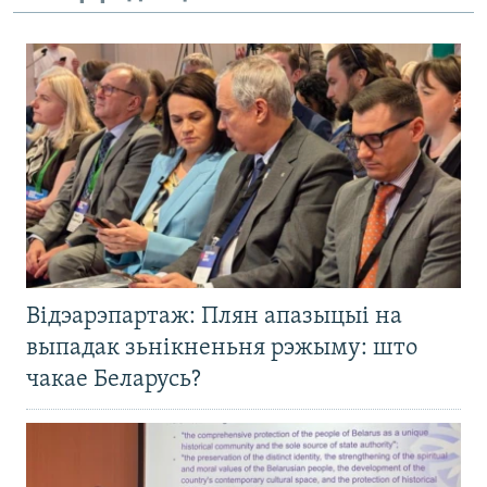
Відэарэпартаж: Плян апазыцыі на
выпадак зьнікненьня рэжыму: што
чакае Беларусь?