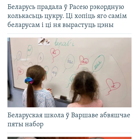
Беларусь прадала ў Расею рэкордную
колькасьць цукру. Ці хопіць яго самім
беларусам і ці ня вырастуць цэны
Беларуская школа ў Варшаве абвяшчае
пяты набор