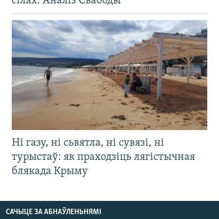
сілах. Аналіз Свабоды
Ні газу, ні сьвятла, ні сувязі, ні
турыстаў: як праходзіць лягістычная
блякада Крыму
САЧЫЦЕ ЗА АБНАЎЛЕНЬНЯМІ