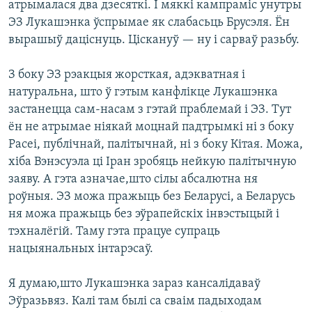
атрымалася два дзесяткі. І мяккі кампраміс унутры
ЭЗ Лукашэнка ўспрымае як слабасьць Брусэля. Ён
вырашыў даціснуць. Ціскануў — ну і сарваў разьбу.
З боку ЭЗ рэакцыя жорсткая, адэкватная і
натуральна, што ў гэтым канфлікце Лукашэнка
застанецца сам-насам з гэтай праблемай і ЭЗ. Тут
ён не атрымае ніякай моцнай падтрымкі ні з боку
Расеі, публічнай, палітычнай, ні з боку Кітая. Можа,
хіба Вэнэсуэла ці Іран зробяць нейкую палітычную
заяву. А гэта азначае,што сілы абсалютна ня
роўныя. ЭЗ можа пражыць без Беларусі, а Беларусь
ня можа пражыць без эўрапейскіх інвэстыцый і
тэхналёгій. Таму гэта працуе супраць
нацыянальных інтарэсаў.
Я думаю,што Лукашэнка зараз кансалідаваў
Эўразьвяз. Калі там былі са сваім падыходам