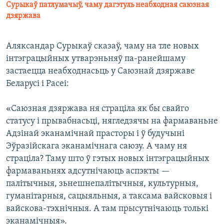
Сурыкаў патлумачыў, чаму дагэтуль неабходная саюзная
дзяржава
Аляксандар Сурыкаў сказаў, чаму на тле новых
інтэграцыйных утварэньняў па-ранейшаму
застаецца неабходнасьць у Саюзнай дзяржаве
Беларусі і Расеі:
«Саюзная дзяржава ня страціла як бы свайго
статусу і прывабнасьці, нягледзячы на фармаваньне
Адзінай эканамічнай прасторы і ў будучыні
Эўразійскага эканамічнага саюзу. А чаму ня
страціла? Таму што ў гэтых новых інтэграцыйных
фармаваньнях адсутнічаюць аспэкты —
палітычныя, зьнешнепалітычныя, культурныя,
гуманітарныя, сацыяльныя, а таксама вайсковыя і
вайскова-тэхнічныя. А там прысутнічаюць толькі
эканамічныя».