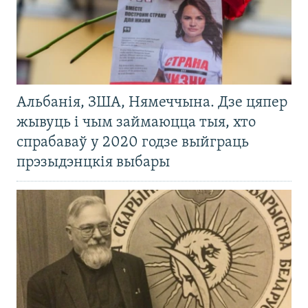
Альбанія, ЗША, Нямеччына. Дзе цяпер
жывуць і чым займаюцца тыя, хто
спрабаваў у 2020 годзе выйграць
прэзыдэнцкія выбары