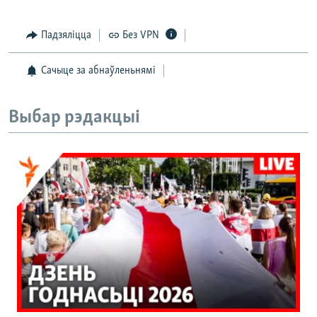
Падзяліцца
Без VPN
Сачыце за абнаўленьнямі
Выбар рэдакцыі