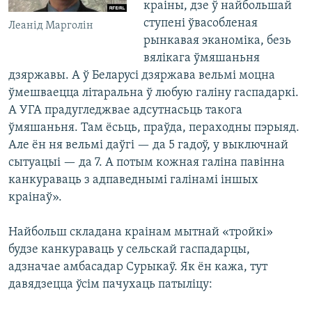
краіны, дзе ў найбольшай
ступені ўвасобленая
Леанід Марголін
рынкавая эканоміка, безь
вялікага ўмяшаньня
дзяржавы. А ў Беларусі дзяржава вельмі моцна
ўмешваецца літаральна ў любую галіну гаспадаркі.
А УГА прадугледжвае адсутнасьць такога
ўмяшаньня. Там ёсьць, праўда, пераходны пэрыяд.
Але ён ня вельмі даўгі — да 5 гадоў, у выключнай
сытуацыі — да 7. А потым кожная галіна павінна
канкураваць з адпаведнымі галінамі іншых
краінаў».
Найбольш складана краінам мытнай «тройкі»
будзе канкураваць у сельскай гаспадарцы,
адзначае амбасадар Сурыкаў. Як ён кажа, тут
давядзецца ўсім пачухаць патыліцу: