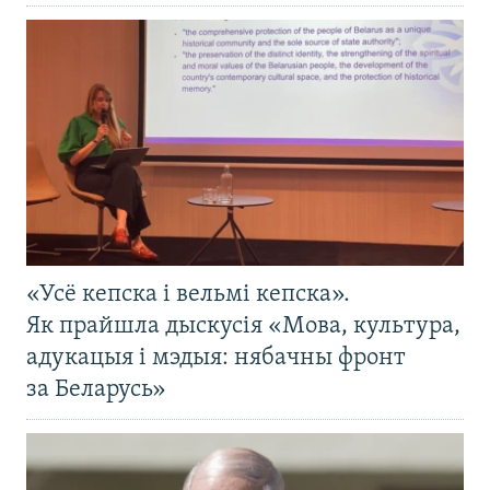
«Усё кепска і вельмі кепска».
Як прайшла дыскусія «Мова, культура,
адукацыя і мэдыя: нябачны фронт
за Беларусь»