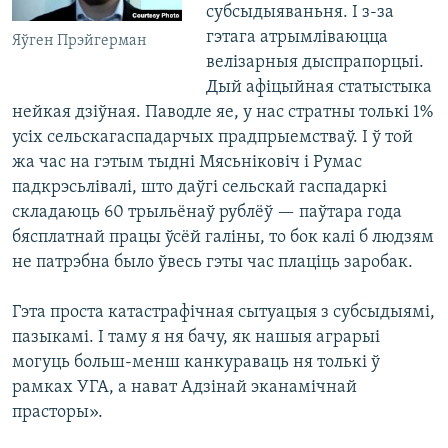
субсыдыяваньня. І з-за
гэтага атрымліваюцца
Яўген Прэйгерман
велізарныя дыспрапорцыі.
Дый афіцыйная статыстыка
нейкая дзіўная. Паводле яе, у нас стратны толькі 1%
усіх сельскагаспадарчых прадпрыемстваў. І ў той
жа час на гэтым тыдні Мясьніковіч і Румас
падкрэсьлівалі, што даўгі сельскай гаспадаркі
складаюць 60 трыльёнаў рублёў — паўтара года
бясплатнай працы ўсёй галіны, то бок калі б людзям
не патрэбна было ўвесь гэты час плаціць заробак.
Гэта проста катастрафічная сытуацыя з субсыдыямі,
пазыкамі. І таму я ня бачу, як нашыя аграрыі
могуць больш-менш канкураваць ня толькі ў
рамках УГА, а нават Адзінай эканамічнай
прасторы».