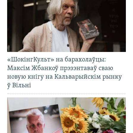
«ШокінгКульт» на барахолаўцы:
Максім Жбанкоў прэзэнтаваў сваю
новую кнігу на Кальварыйскім рынку
ў Вільні