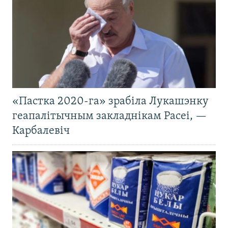
«Пастка 2020-га» зрабіла Лукашэнку
геапалітычным закладнікам Расеі, —
Карбалевіч