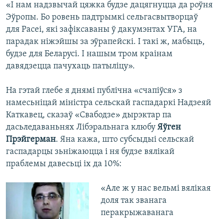
«І нам надзвычай цяжка будзе дацягнуцца да роўня
Эўропы. Бо ровень падтрымкі сельгасвытворцаў
для Расеі, які зафіксаваны ў дакумэнтах УГА, на
парадак ніжэйшы за эўрапейскі. І такі ж, мабыць,
будзе для Беларусі. І нашым тром краінам
давядзецца пачухаць патыліцу».
На гэтай глебе я днямі публічна «счапіўся» з
намесьніцай міністра сельскай гаспадаркі Надзеяй
Каткавец, сказаў «Свабодзе» дырэктар па
дасьледаваньнях Лібэральнага клюбу
Яўген
Прэйгерман
. Яна кажа, што субсыдыі сельскай
гаспадарцы зьніжаюцца і ня будзе вялікай
праблемы давесьці іх да 10%:
«Але ж у нас вельмі вялікая
доля так званага
перакрыжаванага