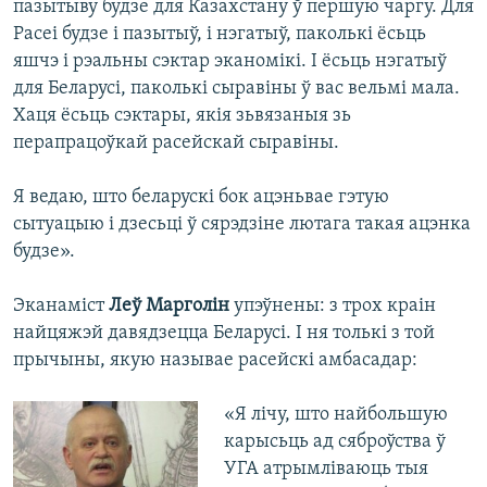
пазытыву будзе для Казахстану ў першую чаргу. Для
Расеі будзе і пазытыў, і нэгатыў, паколькі ёсьць
яшчэ і рэальны сэктар эканомікі. І ёсьць нэгатыў
для Беларусі, паколькі сыравіны ў вас вельмі мала.
Хаця ёсьць сэктары, якія зьвязаныя зь
перапрацоўкай расейскай сыравіны.
Я ведаю, што беларускі бок ацэньвае гэтую
сытуацыю і дзесьці ў сярэдзіне лютага такая ацэнка
будзе».
Эканаміст
Леў Марголін
упэўнены: з трох краін
найцяжэй давядзецца Беларусі. І ня толькі з той
прычыны, якую называе расейскі амбасадар:
«Я лічу, што найбольшую
карысьць ад сяброўства ў
УГА атрымліваюць тыя