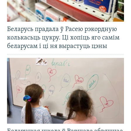
Беларусь прадала ў Расею рэкордную
колькасьць цукру. Ці хопіць яго самім
беларусам і ці ня вырастуць цэны