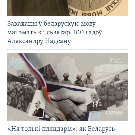
Закаханы ў беларускую мову
матэматык і сьвятар. 100 гадоў
Аляксандру Надсану
«Ня толькі пляцдарм»: як Беларусь