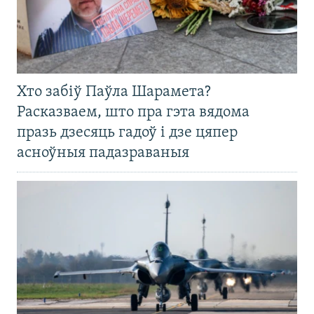
Хто забіў Паўла Шарамета?
Расказваем, што пра гэта вядома
празь дзесяць гадоў і дзе цяпер
асноўныя падазраваныя