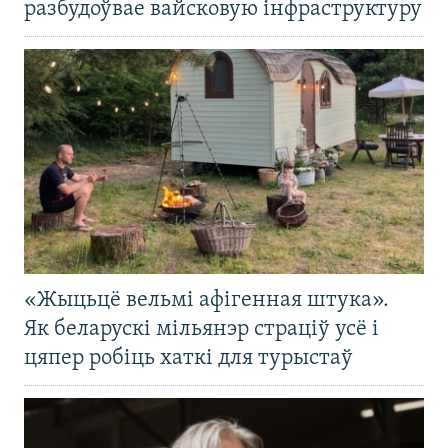
разбудоўвае вайсковую інфраструктуру
«Жыцьцё вельмі афігенная штука».
Як беларускі мільянэр страціў усё і
цяпер робіць хаткі для турыстаў