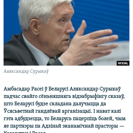
КУЛЬТУРА
МОВА
КАЛЯНДАР
НА ХВАЛЯХ СВАБОДЫ
Аляксандар Сурыкаў
Амбасадар Расеі ў Беларусі Аляксандар Сурыкаў
падчас свайго сёньняшняга відэабрыфінгу сказаў,
што Беларусі будзе складана далучыцца да
Ўсясьветнай гандлёвай арганізацыі. І нават калі
гэта адбудзецца, то Беларусь пацерпіць болей, чым
яе партнэры па Адзінай эканамічнай прасторы —