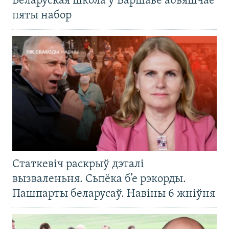
Беларуская школа ў Варшаве абвяшчае
пяты набор
Статкевіч раскрыў дэталі
вызваленьня. Сьпёка б’е рэкорды.
Пашпарты беларусаў. Навіны 6 жніўня