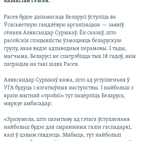
Казахстан і Расея.
Расея будзе дапамагаць Беларусі ўступіць ва
Ўсясьветную гандлёвую арганізацыю — заявіў
сёньня Аляксандар Сурыкаў. Ён сказаў, што
расейскія спэцыялісты ўзмоцняць беларускую
групу, якая вядзе адпаведныя перамовы. І тады,
магчыма, Беларусі не спатрэбіцца тых 18 гадоў, якія
патраціла на такі шлях Расея.
Аляксандар Сурыкаў кажа, што ад уступленьня ў
УГА будуць і нэгатыўныя наступствы. І найбольш з
краін мытнай «тройкі» тут пацерпіць Беларусь,
мяркуе амбасадар:
«Зразумела, што пазытыву ад гэтага ўступленьня
найбольш будзе для сыравінных галін гаспадаркі,
калі ў цэлым глядзець. Мабыць, тут найбольш