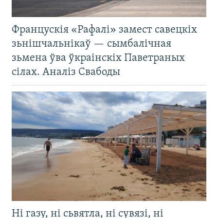
Францускія «Рафалі» замест савецкіх
зьнішчальнікаў — сымбалічная
зьмена ўва ўкраінскіх Паветраных
сілах. Аналіз Свабоды
Ні газу, ні сьвятла, ні сувязі, ні