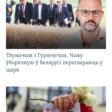
Тлумачым з Гурневічам. Чаму
ўборачную ў Беларусі ператвараюць у
цырк