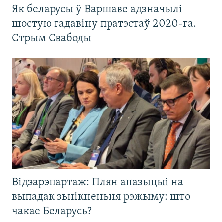
Як беларусы ў Варшаве адзначылі
шостую гадавіну пратэстаў 2020-га.
Стрым Свабоды
Відэарэпартаж: Плян апазыцыі на
выпадак зьнікненьня рэжыму: што
чакае Беларусь?