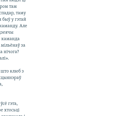
тыя людзі ці
аром там
спадар, таму
я быў у гэтай
 каманду. Але
 дзеячы
то каманда
 мільёнаў за
а нічога?
алі».
 што клюб з
нкцыянэраў
а,
ўсё гэта,
е хтосьці