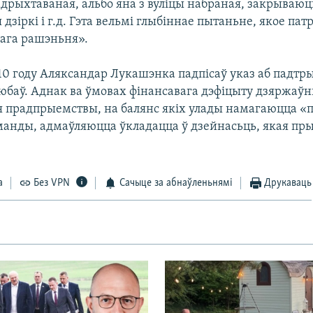
дрыхтаваная, альбо яна з вуліцы набраная, закрываюц
дзіркі і г.д. Гэта вельмі глыбіннае пытаньне, якое пат
ага рашэньня».
010 году Аляксандар Лукашэнка падпісаў указ аб падт
юбаў. Аднак ва ўмовах фінансавага дэфіцыту дзяржаўн
прадпрыемствы, на балянс якіх улады намагаюцца «п
манды, адмаўляюцца ўкладацца ў дзейнасьць, якая пры
а
Без VPN
Сачыце за абнаўленьнямі
Друкаваць