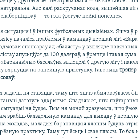
яць у другой лізе і не атрымалася — бывае такое, гэта
натуральна. Але калі раскручанае кола, вышэйшая ліга
спаборніцтваў — то гэта ўвогуле нейкі нонсэнс».
я сытуацыя і ў іншых футбольных дывізіёнах. Яшчэ ў р
ызісу пачаліся праблемы ў камандаў першай лігі «Бара
 адмовай спонсараў ад «балясту» ў выглядзе навязаны
лістаў апусьціўся да 100 даляраў, а ўрэшце і такая сума
«Баранавічы» бясслаўна вылецелі ў другую лігу і пакул
эту вярнуцца на ранейшую прыступку. Гаворыць
трэнэр
солаў
:
ія задачы ня ставяцца, таму што яшчэ абмяркоўваем фі
таньні дагэтуль адкрытыя. Спадзяюся, што паўтарэнь
 сытуацыі ня будзе. Тым ня меней зразумела, што ўмо
ам зрабіць баяздольную каманду для выхаду ў першую л
ша моладзь, маладыя баранавіцкія хлопцы будуць атры
ур’ёзную практыку. Таму тут ёсьць і свае плюсы. То бок