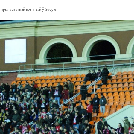
 прыярытэтнай крыніцай ў Google