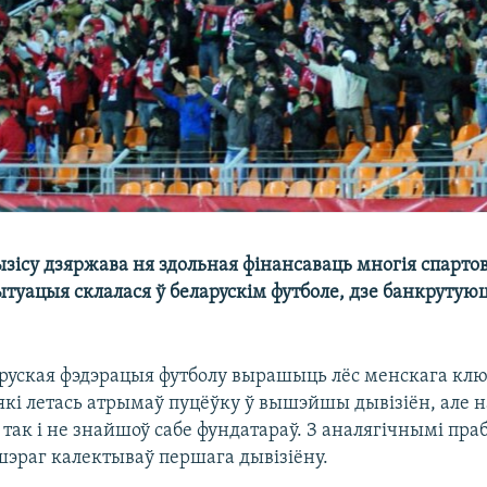
ызісу дзяржава ня здольная фінансаваць многія спарто
туацыя склалася ў беларускім футболе, дзе банкрутую
аруская фэдэрацыя футболу вырашыць лёс менскага кл
які летась атрымаў пуцёўку ў вышэйшы дывізіён, але 
 так і не знайшоў сабе фундатараў. З аналягічнымі пр
шэраг калектываў першага дывізіёну.