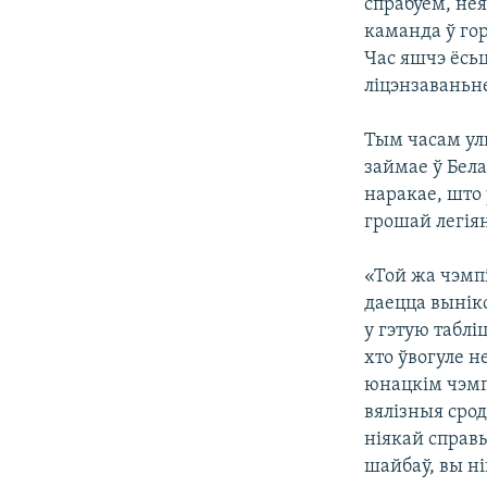
спрабуем, нея
каманда ў гор
Час яшчэ ёсьц
ліцэнзаваньн
Тым часам ул
займае ў Бела
наракае, што
грошай легія
«Той жа чэмпі
даецца выніко
у гэтую таблі
хто ўвогуле 
юнацкім чэмп
вялізныя срод
ніякай справ
шайбаў, вы ні