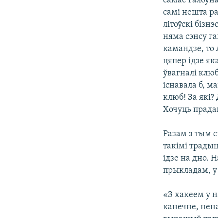
самае галоўна
самі нешта ра
літоўскі бізн
няма сэнсу га
камандзе, то 
цяпер ідзе як
ўвагналі клюб
існавала б, м
клюб! За які?
Хочуць прадац
Разам з тым 
такімі трады
ідзе на дно. 
прыкладам, у 
«З хакеем у н
канечне, нен