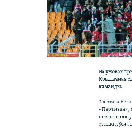
Ва ўмовах кр
Крытычная сы
каманды.
3 лютага Бел
«Партызан», 
новага сэзону
сутыкнуўся і 