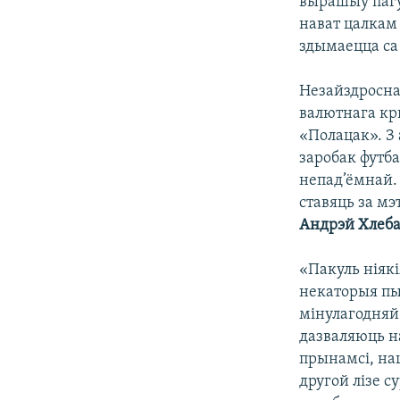
вырашыў пагул
нават цалкам 
здымаецца са 
Незайздросна
валютнага кр
«Полацак». З
заробак футба
непад’ёмнай. 
ставяць за м
Андрэй Хлеба
«Пакуль ніяк
некаторыя пы
мінулагодняй
дазваляюць н
прынамсі, на
другой лізе с