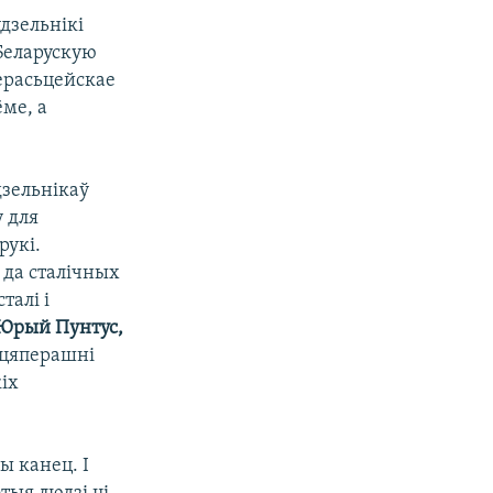
дзельнікі
 Беларускую
ерасьцейскае
ме, а
дзельнікаў
у для
рукі.
 да сталічных
талі і
Юрый Пунтус,
 цяперашні
іх
ы канец. І