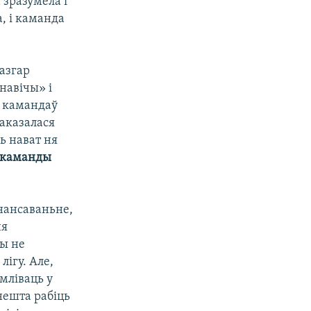
 зразумела і
, і каманда
азгар
навічы» і
х камандаў
 аказалася
ь нават ня
 каманды
нансаваньне,
ня
вы не
ігу. Але,
мліваць у
 нешта рабіць