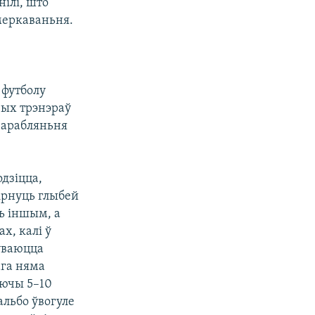
нілі, што
бмеркаваньня.
 футболу
чых трэнэраў
зарабляньня
дзіцца,
зірнуць глыбей
зь іншым, а
х, калі ў
ўваюцца
ага няма
аючы 5–10
альбо ўвогуле