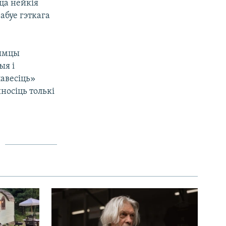
ца нейкія
рабуе гэткага
рымцы
ыя і
авесіць»
носіць толькі