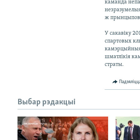
каманда непа
незразумелыя 
ж прынцыпов
У сакавіку 2
спартовых кл
камэрцыйныя 
шматлікія ка
страты.
Падзяліцц
Выбар рэдакцыі