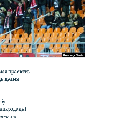
выя праекты.
ць цэлыя
юбу
напярэдадні
аблемамі