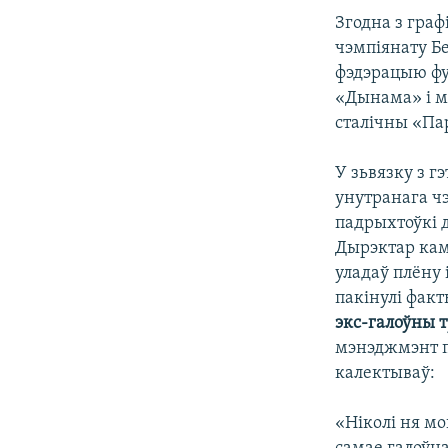
Згодна з граф
чэмпіянату Бе
фэдэрацыю фу
«Дынама» і ма
сталічны «Пар
У зьвязку з 
унутранага чэ
падрыхтоўкі д
Дырэктар кам
уладаў плёну 
пакінулі фак
экс-галоўны 
мэнэджмэнт па
калектываў:
«Ніколі ня мо