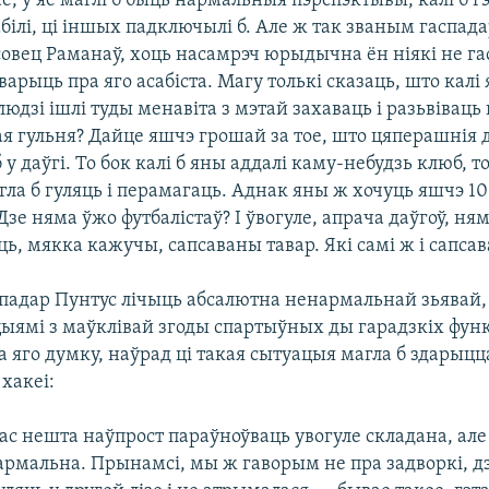
е, у яе маглі б быць нармальныя пэрспэктывы, калі б гэ
білі, ці іншых падключылі б. Але ж так званым гаспад
эсовец Раманаў, хоць насамрэч юрыдычна ён ніякі не га
варыць пра яго асабіста. Магу толькі сказаць, што калі 
людзі ішлі туды менавіта з мэтай захаваць і разьвіваць
ая гульня? Дайце яшчэ грошай за тое, што цяперашнія
 у даўгі. То бок калі б яны аддалі каму-небудзь клюб, 
агла б гуляць і перамагаць. Аднак яны ж хочуць яшчэ 10
 Дзе няма ўжо футбалістаў? І ўвогуле, апрача даўгоў, ням
ь, мякка кажучы, сапсаваны тавар. Які самі ж і сапсав
спадар Пунтус лічыць абсалютна ненармальнай зьявай,
цыямі з маўклівай згоды спартыўных ды гарадзкіх фу
На яго думку, наўрад ці такая сытуацыя магла б здарыцц
хакеі:
ас нешта наўпрост параўноўваць увогуле складана, але 
армальна. Прынамсі, мы ж гаворым не пра задворкі, дз