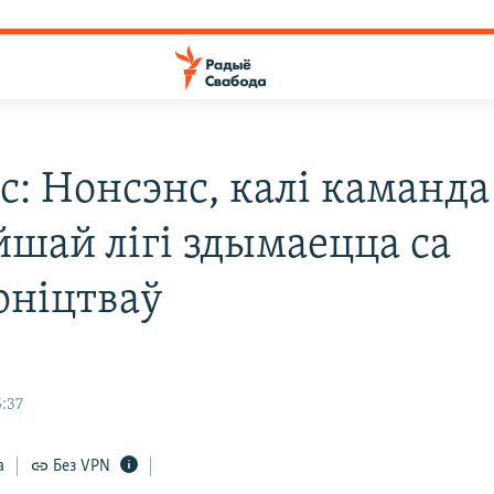
с: Нонсэнс, калі каманда
шай лігі здымаецца са
рніцтваў
:37
а
Без VPN