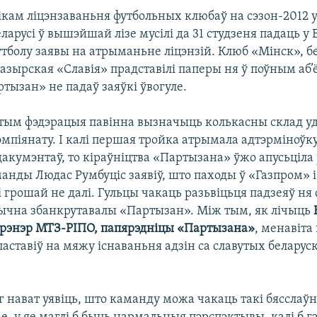
ікам ліцэнзаваньня футбольных клюбаў на сэзон-2012 у
ларусі ў вышэйшай лізе мусілі да 31 студзеня падаць у
тболу заявы на атрыманьне ліцэнзій. Клюб «Мінск», б
зырская «Славія» прадставілі паперы ня ў поўным аб’ё
тызан» не падаў заяўкі ўвогуле.
гэтым фэдэрацыя павінна вызначыць колькасны склад у
мпіянату. І калі першая тройка атрымала адтэрміноўк
акумэнтаў, то кіраўніцтва «Партызана» ўжо апусьціла 
анды Людас Румбуціс заявіў, што паходы ў «Газпром» і
і грошай не далі. Гульцы чакаць разьвіцьця падзеяў ня с
тычна збанкрутавалы «Партызан». Між тым, як лічыць
трэнэр МТЗ-РІПО, папярэдніцы «Партызана»
, менавіта
ставіў на мяжу існаваньня адзін са славутых беларуск
г нават уявіць, што каманду можа чакаць такі бясслаўн