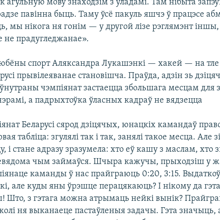
к агульную мову знаходзім з уладамі. Там нібыта запэў
адзе павінна быць. Таму ўсё пакуль яшчэ ў працэсе а
ь, мы нікога ня гонім — у другой лізе рэглямэнт іншы,
е не прадугледжанае».
юбёны спорт Аляксандра Лукашэнкі — хакей — на тле
русі прывілеяванае становішча. Праўда, адзін зь дзіця
 ўнутраны чэмпіянат застаецца збольшага месцам для 
нэрамі, а падрыхтоўка ўласных кадраў не вядзецца
янат Беларусі сярод дзіцячых, юнацкіх камандаў право
вая табліца: згулялі так і так, занялі такое месца. Але 
цу, і стане адразу зразумела: хто еў кашу з маслам, хто 
невядома чым займаўся. Шчыра кажучы, прыходзіш у жа
іянаце каманды ў нас прайграюць 0:20, 3:15. Выдатко
кі, але куды яны ўрэшце перацякаюць? І нікому да гэт
ы! Што, з гэтага можна атрымаць нейкі вынік? Прайгр
колі ня выканаеце пастаўленыя задачы. Гэта значыць, 