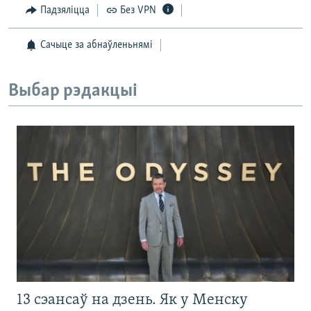
Падзяліцца
Без VPN
Сачыце за абнаўленьнямі
Выбар рэдакцыі
13 сэансаў на дзень. Як у Менску