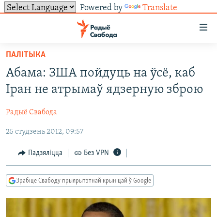
Powered by
Translate
Лінкі
ўнівэрсальнага
доступу
ПАЛІТЫКА
НАВІНЫ
Перайсьці
Абама: ЗША пойдуць на ўсё, каб
да
ТОЛЬКІ НА СВАБОДЗЕ
УСЕ НАВІНЫ
Іран не атрымаў ядзерную зброю
галоўнага
СУВЯЗЬ
ВІДЭА І ФОТА
ТЭСТЫ
зьместу
Радыё Свабода
Перайсьці
ПАДПІСАЦЦА
ЛЮДЗІ
БЛОГІ
АБЫСЬЦІ БЛЯКАВАНЬНЕ
да
25 студзень 2012, 09:57
ПАЛІТЫКА
ГІСТОРЫЯ НА СВАБОДЗЕ
ПАДЗЯЛІЦЦА ІНФАРМАЦЫЯЙ
RSS
галоўнай
САЧЫЦЕ ЗА АБНАЎЛЕНЬНЯМІ
навігацыі
ЭКАНОМІКА
ПАДКАСТЫ
ПАДКАСТЫ
Падзяліцца
Без VPN
Перайсьці
ВАЙНА
КНІГІ
FACEBOOK
да
Зрабіце Свабоду прыярытэтнай крыніцай ў Google
БЕЛАРУСЫ НА ВАЙНЕ
АЎДЫЁКНІГІ
TWITTER
пошуку
ПАЛІТВЯЗЬНІ
PREMIUM
Усе сайты РС/РСЭ