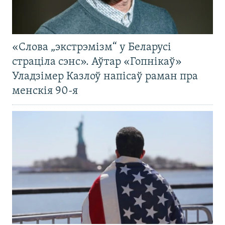
«Слова „экстрэмізм“ у Беларусі
страціла сэнс». Аўтар «Гопнікаў»
Уладзімер Казлоў напісаў раман пра
менскія 90-я