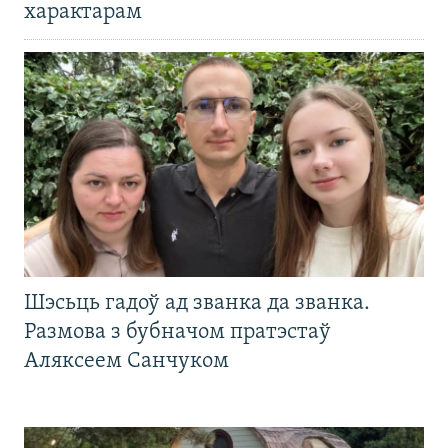
характарам
Шэсьць гадоў ад званка да званка.
Размова з бубначом пратэстаў
Аляксеем Санчуком