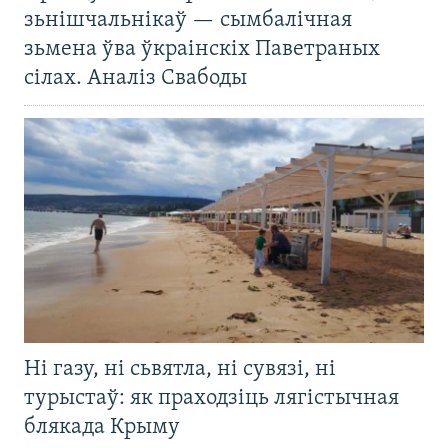
зьнішчальнікаў — сымбалічная
зьмена ўва ўкраінскіх Паветраных
сілах. Аналіз Свабоды
Ні газу, ні сьвятла, ні сувязі, ні
турыстаў: як праходзіць лягістычная
блякада Крыму