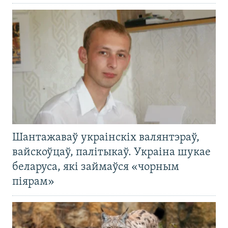
Шантажаваў украінскіх валянтэраў,
вайскоўцаў, палітыкаў. Украіна шукае
беларуса, які займаўся «чорным
піярам»