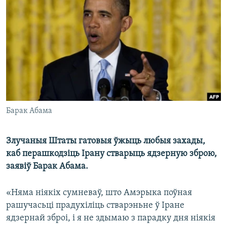
КУЛЬТУРА
МОВА
КАЛЯНДАР
НА ХВАЛЯХ СВАБОДЫ
Барак Абама
Злучаныя Штаты гатовыя ўжыць любыя захады,
каб перашкодзіць Ірану стварыць ядзерную зброю,
заявіў Барак Абама.
«Няма ніякіх сумневаў, што Амэрыка поўная
рашучасьці прадухіліць стварэньне ў Іране
ядзернай зброі, і я не здымаю з парадку дня ніякія