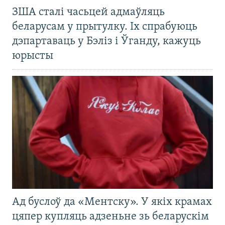
ЗША сталі часьцей адмаўляць
беларусам у прытулку. Іх спрабуюць
дэпартаваць у Бэліз і Ўганду, кажуць
юрысты
Ад буслоў да «Ментску». У якіх крамах
цяпер купляць адзеньне зь беларускім