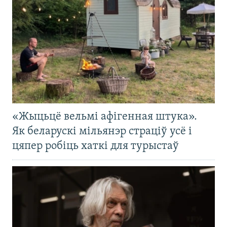
«Жыцьцё вельмі афігенная штука».
Як беларускі мільянэр страціў усё і
цяпер робіць хаткі для турыстаў