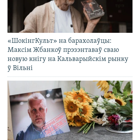
«ШокінгКульт» на барахолаўцы:
Максім Жбанкоў прэзэнтаваў сваю
новую кнігу на Кальварыйскім рынку
ў Вільні