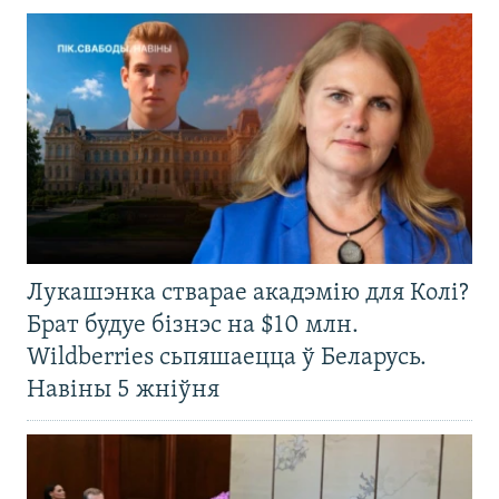
Лукашэнка стварае акадэмію для Колі?
Брат будуе бізнэс на $10 млн.
Wildberries сьпяшаецца ў Беларусь.
Навіны 5 жніўня