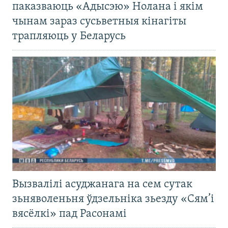
паказваюць «Адысэю» Нолана і якім
чынам зараз сусьветныя кінагіты
трапляюць у Беларусь
Вызвалілі асуджанага на сем сутак
зьняволеньня ўдзельніка зьезду «Сям’і
вясёлкі» пад Расонамі