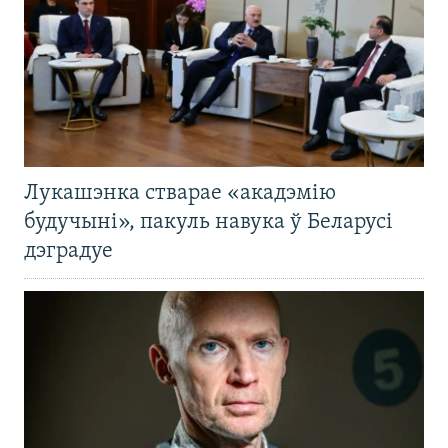
Лукашэнка стварае «акадэмію
будучыні», пакуль навука ў Беларусі
дэградуе