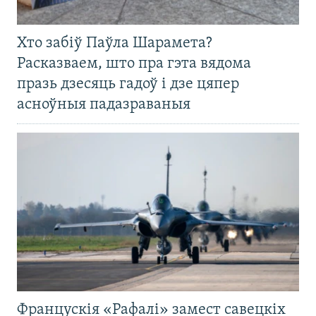
Хто забіў Паўла Шарамета?
Расказваем, што пра гэта вядома
празь дзесяць гадоў і дзе цяпер
асноўныя падазраваныя
Францускія «Рафалі» замест савецкіх