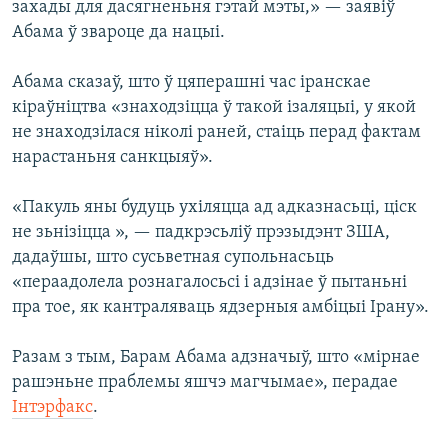
захады для дасягненьня гэтай мэты,» — заявіў
Абама ў звароце да нацыі.
Абама сказаў, што ў цяперашні час іранскае
кіраўніцтва «знаходзіцца ў такой ізаляцыі, у якой
не знаходзілася ніколі раней, стаіць перад фактам
нарастаньня санкцыяў».
«Пакуль яны будуць ухіляцца ад адказнасьці, ціск
не зьнізіцца », — падкрэсьліў прэзыдэнт ЗША,
дадаўшы, што сусьветная супольнасьць
«пераадолела рознагалосьсі і адзінае ў пытаньні
пра тое, як кантраляваць ядзерныя амбіцыі Ірану».
Разам з тым, Барам Абама адзначыў, што «мірнае
рашэньне праблемы яшчэ магчымае», перадае
Інтэрфакс
.