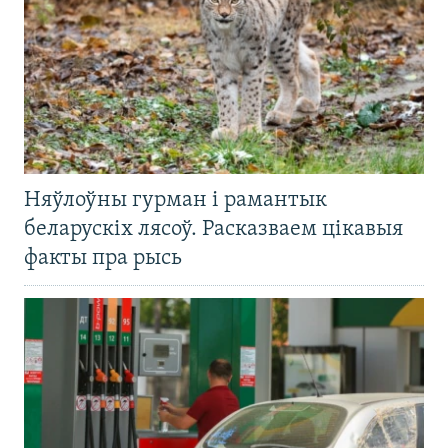
Няўлоўны гурман і рамантык
беларускіх лясоў. Расказваем цікавыя
факты пра рысь