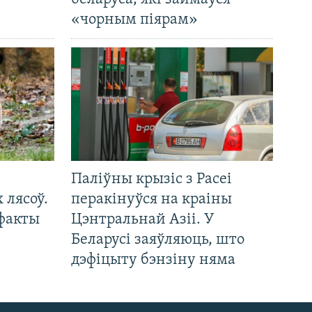
«чорным піярам»
Паліўны крызіс з Расеі
 лясоў.
перакінуўся на краіны
 факты
Цэнтральнай Азіі. У
Беларусі заяўляюць, што
дэфіцыту бэнзіну няма