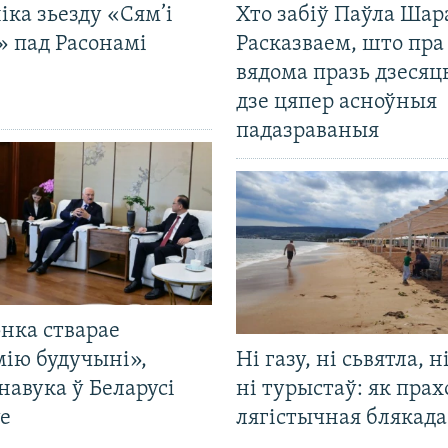
іка зьезду «Сям’і
Хто забіў Паўла Шар
» пад Расонамі
Расказваем, што пра
вядома празь дзесяць
дзе цяпер асноўныя
падазраваныя
нка стварае
мію будучыні»,
Ні газу, ні сьвятла, н
навука ў Беларусі
ні турыстаў: як прах
е
лягістычная блякад