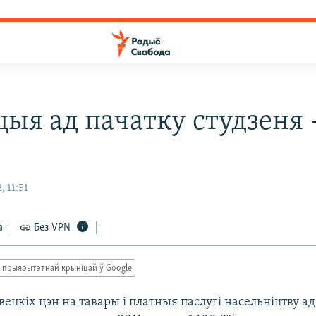
цыя ад пачатку студзеня
, 11:51
а
Без VPN
 прыярытэтнай крыніцай ў Google
ецкіх цэн на тавары і платныя паслугі насельніцтву а