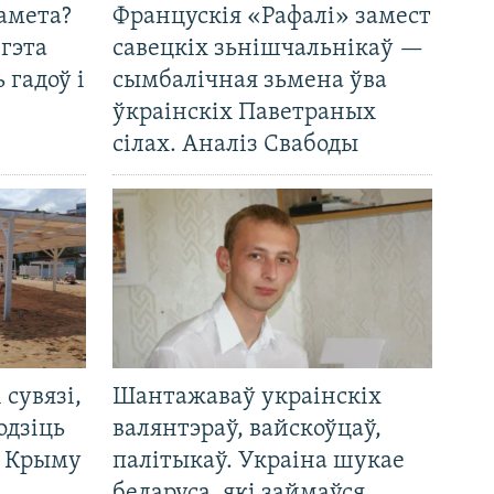
амета?
Францускія «Рафалі» замест
 гэта
савецкіх зьнішчальнікаў —
 гадоў і
сымбалічная зьмена ўва
ўкраінскіх Паветраных
сілах. Аналіз Свабоды
і сувязі,
Шантажаваў украінскіх
одзіць
валянтэраў, вайскоўцаў,
а Крыму
палітыкаў. Украіна шукае
беларуса, які займаўся