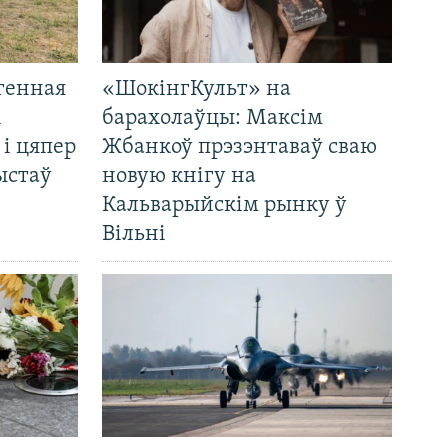
генная
«ШокінгКульт» на
і
барахолаўцы: Максім
 і цяпер
Жбанкоў прэзэнтаваў сваю
ыстаў
новую кнігу на
Кальварыйскім рынку ў
Вільні