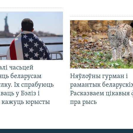
алі часьцей
яць беларусам
Няўлоўны гурман і
лку. Іх спрабуюць
рамантык беларускіх
ваць у Бэліз і
Расказваем цікавыя
, кажуць юрысты
пра рысь