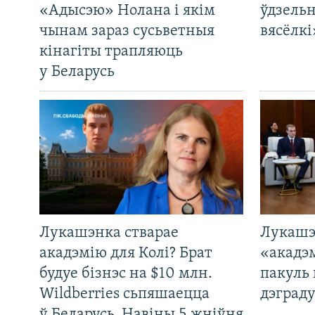
«Адысэю» Нолана і якім
ўдзельн
чынам зараз сусьветныя
вясёлкі
кінагіты трапляюць
у Беларусь
Лукашэнка стварае
Лукашэ
акадэмію для Колі? Брат
«акадэ
будуе бізнэс на $10 млн.
пакуль 
Wildberries сьпяшаецца
дэграду
ў Беларусь. Навіны 5 жніўня