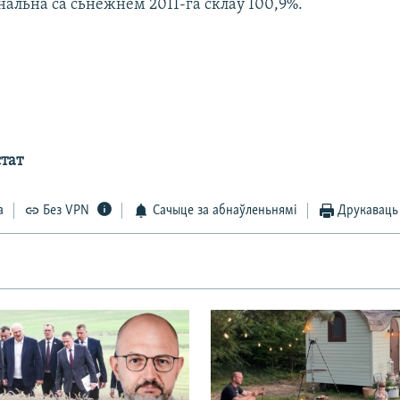
нальна са сьнежнем 2011-га склаў 100,9%.
стат
а
Без VPN
Сачыце за абнаўленьнямі
Друкаваць