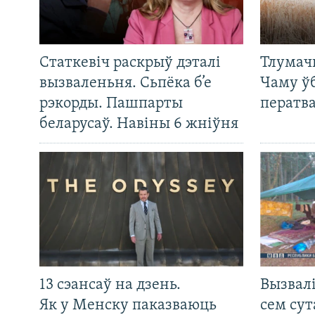
Статкевіч раскрыў дэталі
Тлумач
вызваленьня. Сьпёка б’е
Чаму ў
рэкорды. Пашпарты
ператв
беларусаў. Навіны 6 жніўня
13 сэансаў на дзень.
Вызвалі
Як у Менску паказваюць
сем сут