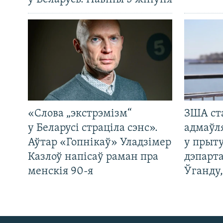
«Слова „экстрэмізм“
ЗША ст
у Беларусі страціла сэнс».
адмаўл
Аўтар «Гопнікаў» Уладзімер
у прыту
Казлоў напісаў раман пра
дэпарта
менскія 90-я
Ўганду