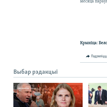
месяца параў
КАЛЯНДАР
НА ХВАЛЯХ СВАБОДЫ
Крыніца: Бел
Падзяліцц
Выбар рэдакцыі