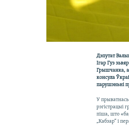
Дэпутат Валы
Ігар Гуз зьвя
Грышчанка, ам
консула Ўкраі
парушэньні пр
У прыватнась
рэгістрацыі г
піша, што «ба
„Кабзар“ і пе