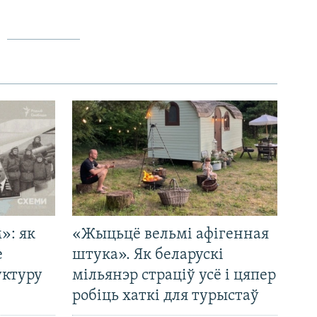
»: як
«Жыцьцё вельмі афігенная
е
штука». Як беларускі
уктуру
мільянэр страціў усё і цяпер
робіць хаткі для турыстаў