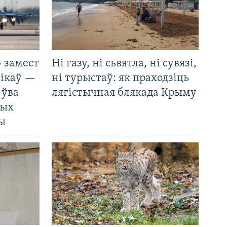
 замест
Ні газу, ні сьвятла, ні сувязі,
нікаў —
ні турыстаў: як праходзіць
 ўва
лягістычная блякада Крыму
ных
ды