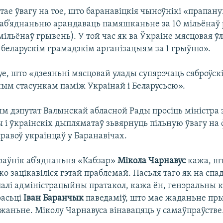
тае ўвагу на тое, што баранавіцкія чыноўнікі «прапан
аб’яднаньню арандаваць памяшканьне за 10 мільёнаў 
мільёнаў грывень). У той час як ва Ўкраіне мясцовая ў
беларускім грамадзкім арганізацыям за 1 грыўню».
уе, што «дзеяньні мясцовай улады супярэчаць сяброўск
м стасункам паміж Украінай і Беларусьсю».
этым дэпутат Валынскай абласной Рады просіць міністр
ы і ўкраінскіх дыпляматаў зьвярнуць пільную ўвагу на
равоў украінцаў у Баранавічах.
раўнік аб’яднаньня «Кабзар»
Мікола Чарнавус
кажа, шт
 зацікавіліся гэтай праблемай. Пасьля таго як на спа
лалі адміністрацыйны пратакол, кажа ён, генэральны 
расьці
Іван Баранчык
паведаміў, што мае жаданьне пр
жаньне. Міколу Чарнавуса вінавацяць у самаўпраўстве