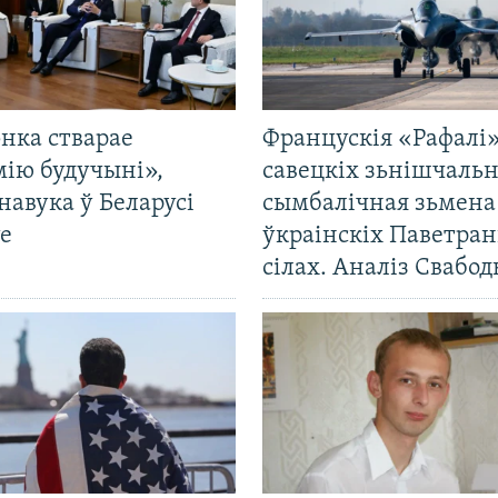
нка стварае
Францускія «Рафалі»
мію будучыні»,
савецкіх зьнішчаль
навука ў Беларусі
сымбалічная зьмена
е
ўкраінскіх Паветра
сілах. Аналіз Свабо