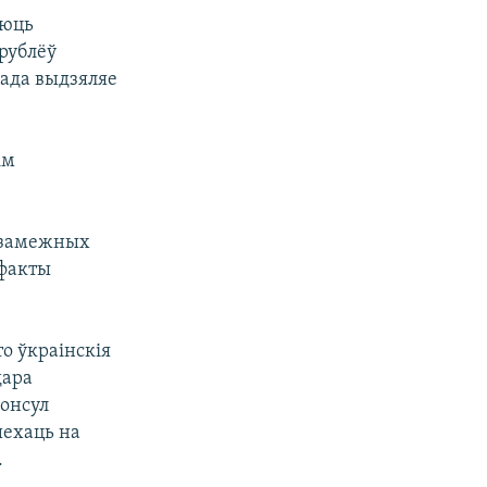
уюць
рублёў
лада выдзяляе
ім
а замежных
 факты
о ўкраінскія
дара
консул
ыехаць на
.