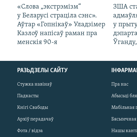
«Слова „экстрэмізм“
ЗША ст
у Беларусі страціла сэнс».
адмаўл
Аўтар «Гопнікаў» Уладзімер
у прыту
Казлоў напісаў раман пра
дэпарта
менскія 90-я
Ўганду
РАЗЬДЗЕЛЫ САЙТУ
ІНФАРМ
Стужка навінаў
Пра нас
Падкасты
Абысьці бл
Кнігі Свабоды
Мабільная 
Архіў перадачаў
Бясьпечная
Фота / відэа
Нашы кант