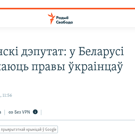
скі дэпутат: у Беларусі
аюць правы ўкраінцаў
, 11:56
а
Без VPN
 прыярытэтнай крыніцай ў Google