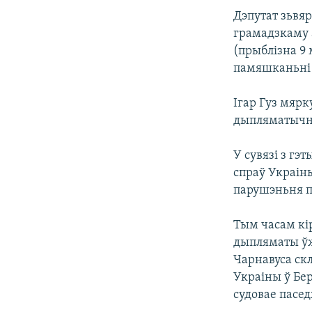
Дэпутат зьвяр
грамадзкаму 
(прыблізна 9 
памяшканьні 
Ігар Гуз мярк
дыпляматычны
У сувязі з г
спраў Украін
парушэньня п
Тым часам кі
дыпляматы ўжо
Чарнавуса ск
Украіны ў Бе
судовае пасед