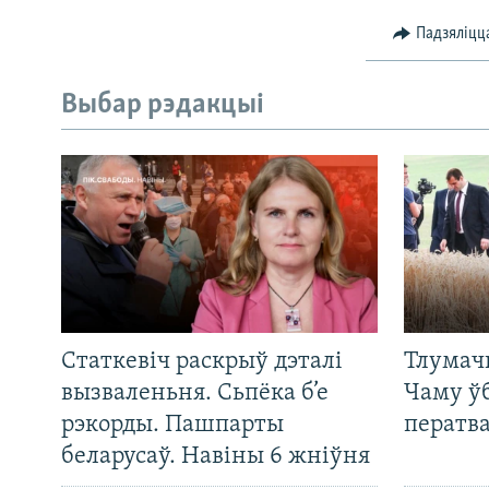
Падзяліцц
Выбар рэдакцыі
Статкевіч раскрыў дэталі
Тлумач
вызваленьня. Сьпёка б’е
Чаму ў
рэкорды. Пашпарты
ператв
беларусаў. Навіны 6 жніўня