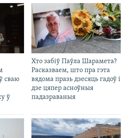
Хто забіў Паўла Шарамета?
м
Расказваем, што пра гэта
ў сваю
вядома празь дзесяць гадоў і
дзе цяпер асноўныя
у ў
падазраваныя