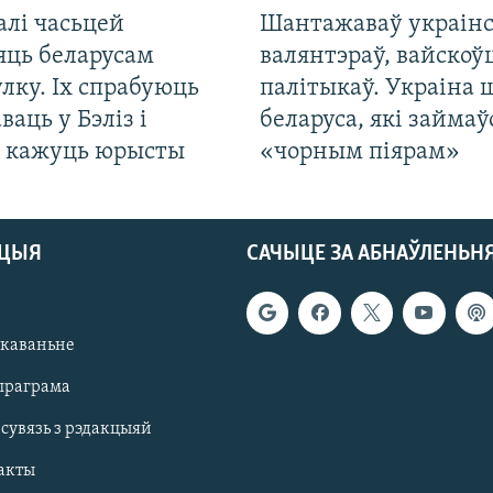
алі часьцей
Шантажаваў украінс
яць беларусам
валянтэраў, вайскоў
лку. Іх спрабуюць
палітыкаў. Украіна 
ваць у Бэліз і
беларуса, які займаў
, кажуць юрысты
«чорным піярам»
АЦЫЯ
САЧЫЦЕ ЗА АБНАЎЛЕНЬН
якаваньне
праграма
 сувязь з рэдакцыяй
акты