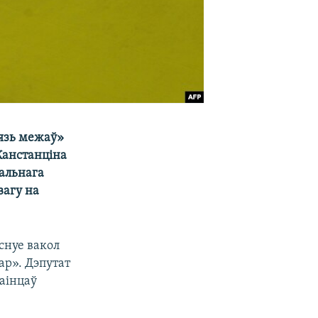
бязь межаў»
 Канстанціна
ральнага
вагу на
снуе вакол
ар». Дэпутат
раінцаў