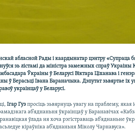
нскай абласной Рады і каардынатар цэнтру «Супраца 
рнуўся зь лістамі да міністра замежных спраў Украіны
басадара Ўкраіны ў Беларусі Віктара Ціханава і генэ
ны ў Берасьці Івана Бараначыка. Дэпутат зьвяртае іх у
авоў украінцаў у Беларусі.
ці,
Ігар Гуз
просіць зьвярнуць увагу на праблему, якая і
рамадзкага аб’яднаньня ўкраінцаў у Баранавічах «Кабз
ранавіцкая ўлада ня хоча рэгістраваць аб’яднаньне ўк
расьледуе кіраўніка аб’яднаньня Міколу Чарнавуса».