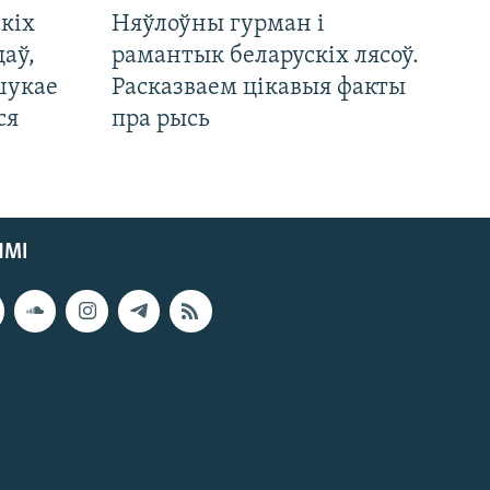
кіх
Няўлоўны гурман і
цаў,
рамантык беларускіх лясоў.
шукае
Расказваем цікавыя факты
ся
пра рысь
ЯМІ