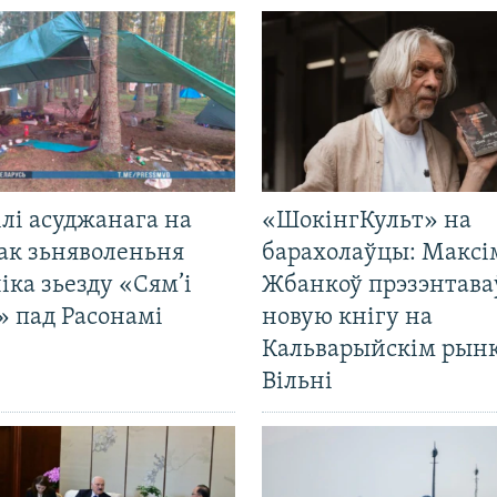
лі асуджанага на
«ШокінгКульт» на
ак зьняволеньня
барахолаўцы: Максі
іка зьезду «Сям’і
Жбанкоў прэзэнтава
» пад Расонамі
новую кнігу на
Кальварыйскім рынк
Вільні