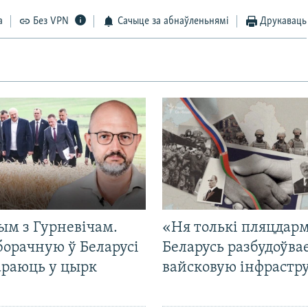
а
Без VPN
Сачыце за абнаўленьнямі
Друкаваць
ым з Гурневічам.
«Ня толькі пляцдарм
борачную ў Беларусі
Беларусь разбудоўва
араюць у цырк
вайсковую інфрастр