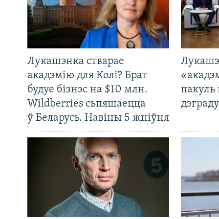
Лукашэнка стварае
Лукашэ
акадэмію для Колі? Брат
«акадэ
будуе бізнэс на $10 млн.
пакуль 
Wildberries сьпяшаецца
дэграду
ў Беларусь. Навіны 5 жніўня