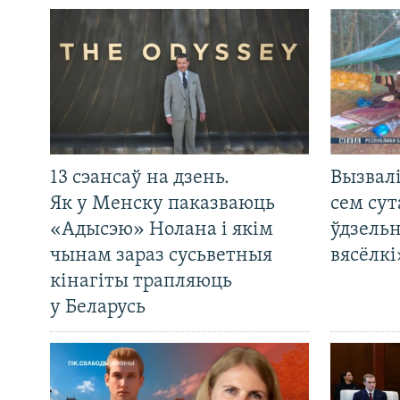
13 сэансаў на дзень.
Вызвалі
Як у Менску паказваюць
сем сут
«Адысэю» Нолана і якім
ўдзельн
чынам зараз сусьветныя
вясёлкі
кінагіты трапляюць
у Беларусь