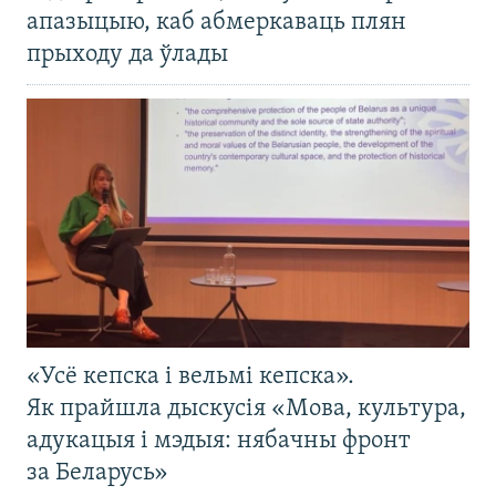
апазыцыю, каб абмеркаваць плян
прыходу да ўлады
«Усё кепска і вельмі кепска».
Як прайшла дыскусія «Мова, культура,
адукацыя і мэдыя: нябачны фронт
за Беларусь»