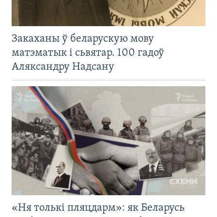
Закаханы ў беларускую мову
матэматык і сьвятар. 100 гадоў
Аляксандру Надсану
«Ня толькі пляцдарм»: як Беларусь