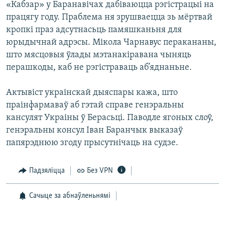
«Кабзар» у Баранавічах дабіваюцца рэгістрацыі на
працягу году. Праблема ня зрушваецца зь мёртвай
кропкі праз адсутнасьць памяшканьня для
юрыдычнай адрэсы. Мікола Чарнавус перакананы,
што мясцовыя ўлады мэтанакіравана чыняць
перашкоды, каб не рэгістраваць аб’яднаньне.
Актывіст украінскай дыяспары кажа, што
праінфармаваў аб гэтай справе генэральны
кансулят Украіны ў Берасьці. Паводле ягоных слоў,
генэральны консул Іван Баранчык выказаў
папярэднюю згоду прысутнічаць на судзе.
Падзяліцца
Без VPN
Сачыце за абнаўленьнямі