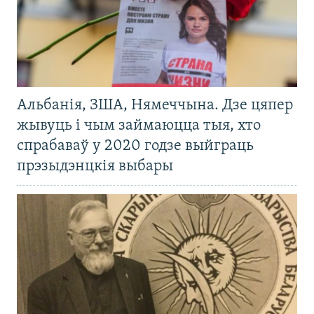
Альбанія, ЗША, Нямеччына. Дзе цяпер
жывуць і чым займаюцца тыя, хто
спрабаваў у 2020 годзе выйграць
прэзыдэнцкія выбары