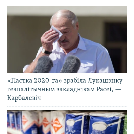
«Пастка 2020-га» зрабіла Лукашэнку
геапалітычным закладнікам Расеі, —
Карбалевіч