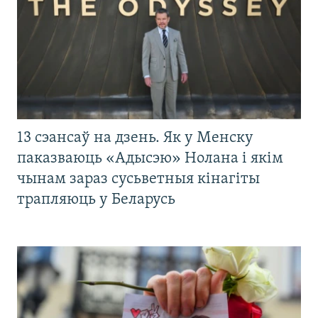
13 сэансаў на дзень. Як у Менску
паказваюць «Адысэю» Нолана і якім
чынам зараз сусьветныя кінагіты
трапляюць у Беларусь