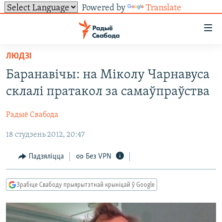
Powered by
Translate
Лінкі
ўнівэрсальнага
доступу
ЛЮДЗІ
НАВІНЫ
Перайсьці
Баранавічы: на Міколу Чарнавуса
да
ТОЛЬКІ НА СВАБОДЗЕ
УСЕ НАВІНЫ
склалі пратакол за самаўпраўства
галоўнага
СУВЯЗЬ
ВІДЭА І ФОТА
ТЭСТЫ
зьместу
Радыё Свабода
Перайсьці
ПАДПІСАЦЦА
ЛЮДЗІ
БЛОГІ
АБЫСЬЦІ БЛЯКАВАНЬНЕ
да
18 студзень 2012, 20:47
ПАЛІТЫКА
ГІСТОРЫЯ НА СВАБОДЗЕ
ПАДЗЯЛІЦЦА ІНФАРМАЦЫЯЙ
RSS
галоўнай
САЧЫЦЕ ЗА АБНАЎЛЕНЬНЯМІ
навігацыі
ЭКАНОМІКА
ПАДКАСТЫ
ПАДКАСТЫ
Падзяліцца
Без VPN
Перайсьці
ВАЙНА
КНІГІ
FACEBOOK
да
Зрабіце Свабоду прыярытэтнай крыніцай ў Google
БЕЛАРУСЫ НА ВАЙНЕ
АЎДЫЁКНІГІ
TWITTER
пошуку
ПАЛІТВЯЗЬНІ
PREMIUM
Усе сайты РС/РСЭ