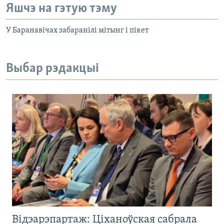
Яшчэ на гэтую тэму
У Баранавічах забаранілі мітынг і пікет
Выбар рэдакцыі
Відэарэпартаж: Ціханоўская сабрала