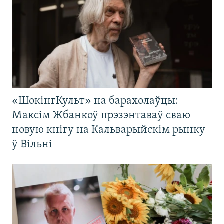
«ШокінгКульт» на барахолаўцы:
Максім Жбанкоў прэзэнтаваў сваю
новую кнігу на Кальварыйскім рынку
ў Вільні