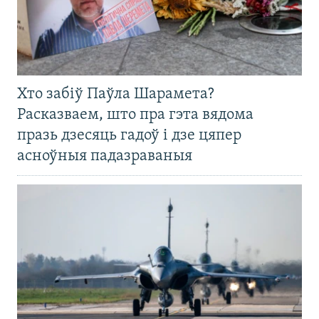
Хто забіў Паўла Шарамета?
Расказваем, што пра гэта вядома
празь дзесяць гадоў і дзе цяпер
асноўныя падазраваныя