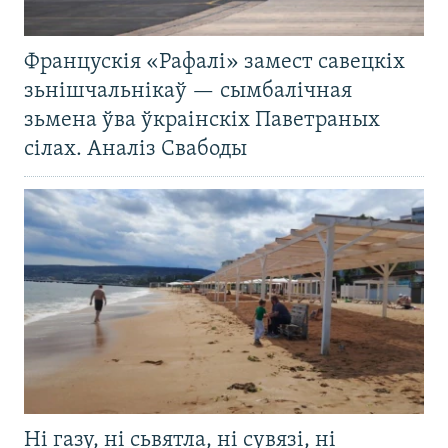
Францускія «Рафалі» замест савецкіх
зьнішчальнікаў — сымбалічная
зьмена ўва ўкраінскіх Паветраных
сілах. Аналіз Свабоды
Ні газу, ні сьвятла, ні сувязі, ні