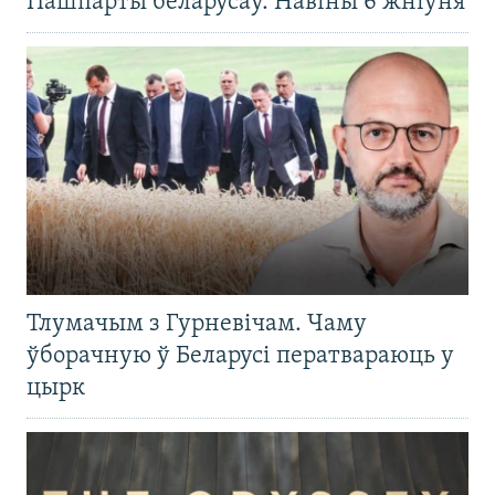
Пашпарты беларусаў. Навіны 6 жніўня
Тлумачым з Гурневічам. Чаму
ўборачную ў Беларусі ператвараюць у
цырк