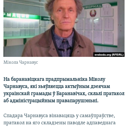
КУЛЬТУРА
МОВА
КАЛЯНДАР
НА ХВАЛЯХ СВАБОДЫ
Мікола Чарнавус
На баранавіцкага прадпрымальніка Міколу
Чарнавуса, які зьяўляецца актыўным дзеячам
украінскай грамады ў Баранавічах, склалі пратакол
аб адміністрацыйным правапарушэньні.
Спадара Чарнавуса вінавацяць у самаўпраўстве,
пратакол на яго складзены паводле адпаведнага