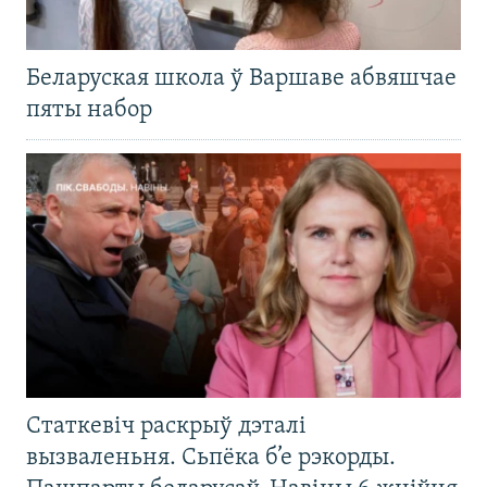
Беларуская школа ў Варшаве абвяшчае
пяты набор
Статкевіч раскрыў дэталі
вызваленьня. Сьпёка б’е рэкорды.