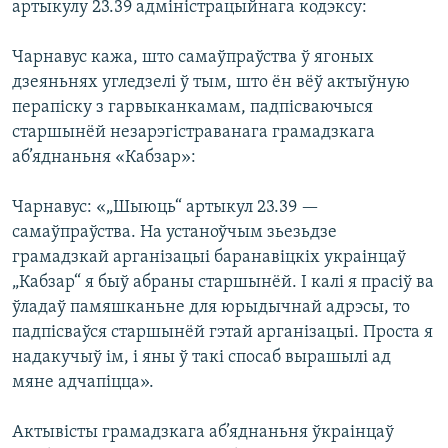
артыкулу 23.39 адміністрацыйнага кодэксу:
Чарнавус кажа, што самаўпраўства ў ягоных
дзеяньнях угледзелі ў тым, што ён вёў актыўную
перапіску з гарвыканкамам, падпісваючыся
старшынёй незарэгістраванага грамадзкага
аб’яднаньня «Кабзар»:
Чарнавус: «„Шыюць“ артыкул 23.39 —
самаўпраўства. На устаноўчым зьезьдзе
грамадзкай арганізацыі баранавіцкіх украінцаў
„Кабзар“ я быў абраны старшынёй. І калі я прасіў ва
ўладаў памяшканьне для юрыдычнай адрэсы, то
падпісваўся старшынёй гэтай арганізацыі. Проста я
надакучыў ім, і яны ў такі спосаб вырашылі ад
мяне адчапіцца».
Актывісты грамадзкага аб’яднаньня ўкраінцаў