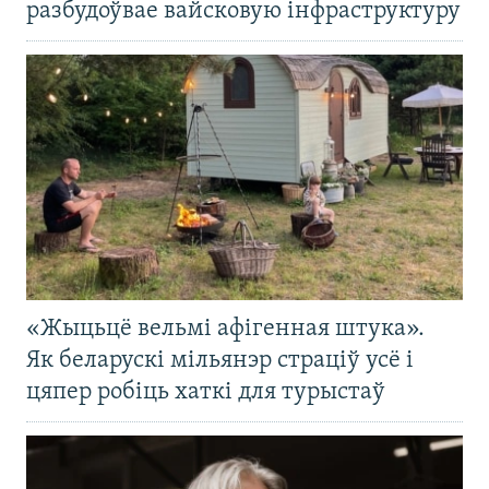
разбудоўвае вайсковую інфраструктуру
«Жыцьцё вельмі афігенная штука».
Як беларускі мільянэр страціў усё і
цяпер робіць хаткі для турыстаў