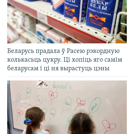
Беларусь прадала ў Расею рэкордную
колькасьць цукру. Ці хопіць яго самім
беларусам і ці ня вырастуць цэны