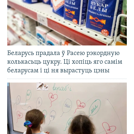
Беларусь прадала ў Расею рэкордную
колькасьць цукру. Ці хопіць яго самім
беларусам і ці ня вырастуць цэны