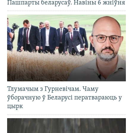
Пашпарты беларусаў. Навіны 6 жніўня
Тлумачым з Гурневічам. Чаму
ўборачную ў Беларусі ператвараюць у
цырк