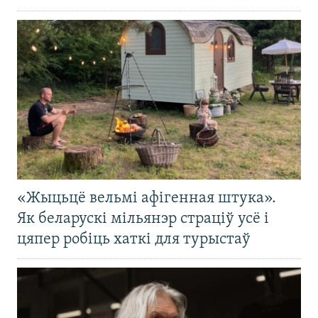
«Жыцьцё вельмі афігенная штука».
Як беларускі мільянэр страціў усё і
цяпер робіць хаткі для турыстаў