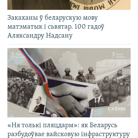
Закаханы ў беларускую мову
матэматык і сьвятар. 100 гадоў
Аляксандру Надсану
«Ня толькі пляцдарм»: як Беларусь
разбудоўвае вайсковую інфраструктуру