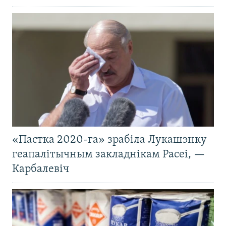
«Пастка 2020-га» зрабіла Лукашэнку
геапалітычным закладнікам Расеі, —
Карбалевіч