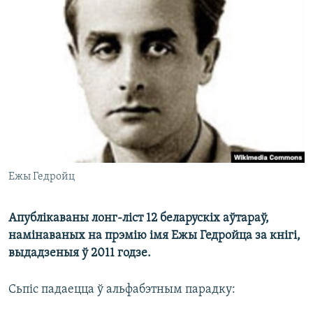
КУЛЬТУРА
МОВА
КАЛЯНДАР
НА ХВАЛЯХ СВАБОДЫ
Ежы Гедройц
Апублікаваны лонг-ліст 12 беларускіх аўтараў,
намінаваных на прэмію імя Ежы Гедройца за кнігі,
выдадзеныя ў 2011 годзе.
Сьпіс падаецца ў альфабэтным парадку: