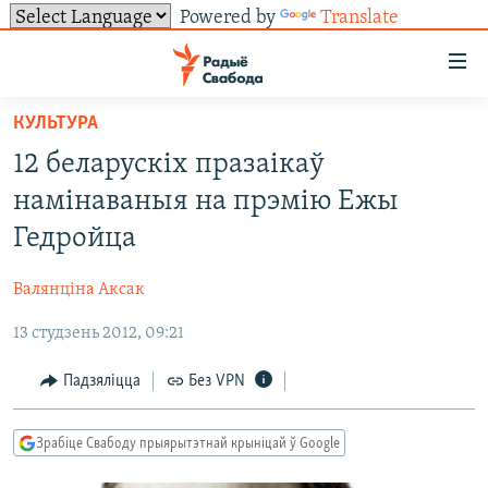
Powered by
Translate
Лінкі
ўнівэрсальнага
доступу
КУЛЬТУРА
НАВІНЫ
Перайсьці
12 беларускіх празаікаў
да
ТОЛЬКІ НА СВАБОДЗЕ
УСЕ НАВІНЫ
намінаваныя на прэмію Ежы
галоўнага
СУВЯЗЬ
ВІДЭА І ФОТА
ТЭСТЫ
зьместу
Гедройца
Перайсьці
ПАДПІСАЦЦА
ЛЮДЗІ
БЛОГІ
АБЫСЬЦІ БЛЯКАВАНЬНЕ
да
Валянціна Аксак
ПАЛІТЫКА
ГІСТОРЫЯ НА СВАБОДЗЕ
ПАДЗЯЛІЦЦА ІНФАРМАЦЫЯЙ
RSS
галоўнай
САЧЫЦЕ ЗА АБНАЎЛЕНЬНЯМІ
13 студзень 2012, 09:21
навігацыі
ЭКАНОМІКА
ПАДКАСТЫ
ПАДКАСТЫ
Перайсьці
ВАЙНА
КНІГІ
FACEBOOK
Падзяліцца
Без VPN
да
БЕЛАРУСЫ НА ВАЙНЕ
АЎДЫЁКНІГІ
TWITTER
пошуку
Зрабіце Свабоду прыярытэтнай крыніцай ў Google
ПАЛІТВЯЗЬНІ
PREMIUM
Усе сайты РС/РСЭ