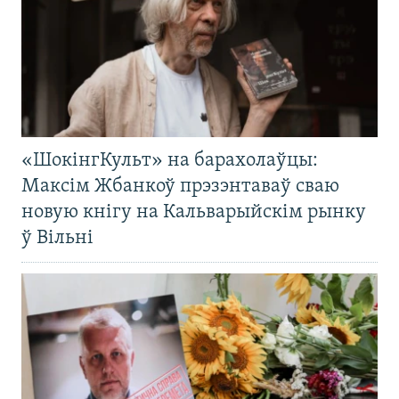
«ШокінгКульт» на барахолаўцы:
Максім Жбанкоў прэзэнтаваў сваю
новую кнігу на Кальварыйскім рынку
ў Вільні