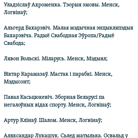
Уладзіслаў Ахроменка. Тэорыя змовы. Менск,
Логвінаў;
Альгерд Бахарэвіч. Малая мэдычная энцыкляпэдыя
Бахарэвіча. Радыё Свабодная Эўропа/Радыё
Свабода;
Лявон Вольскі. Міларусь. Менск, Мэдыял;
Віктар Карамазаў. Мастак і парабкі. Менск,
Мэдысонт;
Павал Касьцюкевіч. Зборная Беларусі па
негалоўных відах спорту. Менск, Логвінаў;
Артур Клінаў. Шалом. Менск, Логвінаў;
Аляксандар Лукашук. Сьлед матылька. Освальд у