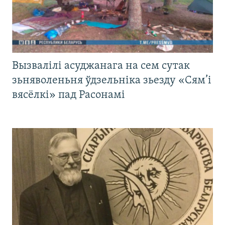
Вызвалілі асуджанага на сем сутак
зьняволеньня ўдзельніка зьезду «Сям’і
вясёлкі» пад Расонамі