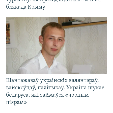
блякада Крыму
Шантажаваў украінскіх валянтэраў,
вайскоўцаў, палітыкаў. Украіна шукае
беларуса, які займаўся «чорным
піярам»