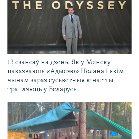
13 сэансаў на дзень. Як у Менску
паказваюць «Адысэю» Нолана і якім
чынам зараз сусьветныя кінагіты
трапляюць у Беларусь