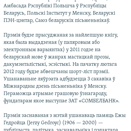
Амбасада Рэспублікі Польшча ў Рэспубліцы
Беларусь, Польскі Інстытут у Менску, Беларускі
ПЭН-цэнтар, Саюз беларускіх пісьменьнікаў.
Прэмія будзе прысуджаная за найлепшую кнігу,
якая была выдадзеная (у папяровым або
электронным варыянтах) у 2011 годзе на
беларускай мове ў жанрах мастацкай прозы,
дакумэнталістыкі, эсэістыкі. На пачатку лютага
2012 году будзе абвешчаны шорт-ліст прэміі.
Ушанаваньне ляўрэата адбудзецца 3 сакавіка ў
Міжнародны дзень пісьменьніка ў Менску.
Пераможца атрымае грашовую ўзнагароду,
фундатарам якое выступае ЗАТ «СОМБЕЛБАНК».
Прэмія заснаваная з мэтай ушанаваць памяць Ежы
Гедройца (Jerzy Gedroyc) (1906 — 2000) —
публіцыста, палітыка, заснавальніка і рэдактара