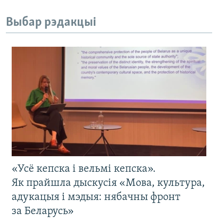
Выбар рэдакцыі
«Усё кепска і вельмі кепска».
Як прайшла дыскусія «Мова, культура,
адукацыя і мэдыя: нябачны фронт
за Беларусь»