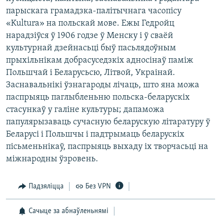
парыскага грамадзка-палітычнага часопісу
«Kultura» на польскай мове. Ежы Гедройц
нарадзіўся ў 1906 годзе ў Менску і ў сваёй
культурнай дзейнасьці быў пасьлядоўным
прыхільнікам добрасуседзкіх адносінаў паміж
Польшчай і Беларусьсю, Літвой, Украінай.
Заснавальнікі ўзнагароды лічаць, што яна можа
паспрыяць паглыбленьню польска-беларускіх
стасункаў у галіне культуры; дапаможа
папулярызаваць сучасную беларускую літаратуру ў
Беларусі і Польшчы і падтрымаць беларускіх
пісьменьнікаў, паспрыяць выхаду іх творчасьці на
міжнародны ўзровень.
Падзяліцца
Без VPN
Сачыце за абнаўленьнямі