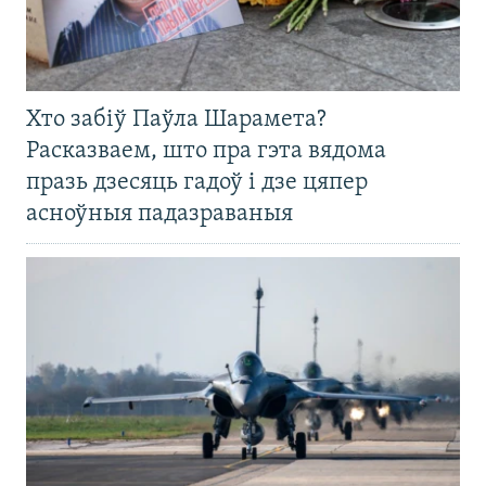
Хто забіў Паўла Шарамета?
Расказваем, што пра гэта вядома
празь дзесяць гадоў і дзе цяпер
асноўныя падазраваныя