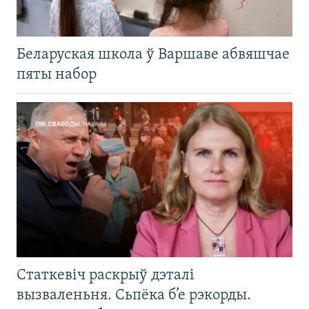
Беларуская школа ў Варшаве абвяшчае
пяты набор
Статкевіч раскрыў дэталі
вызваленьня. Сьпёка б’е рэкорды.