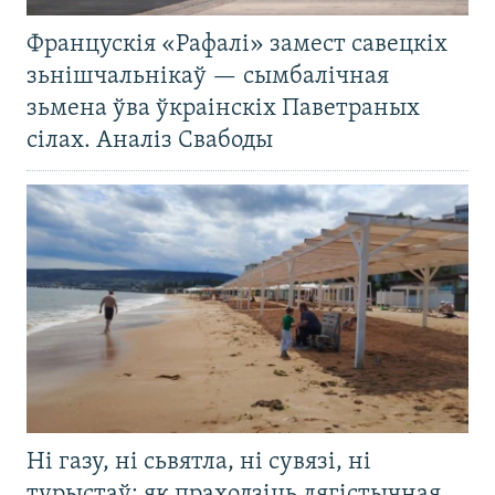
Францускія «Рафалі» замест савецкіх
зьнішчальнікаў — сымбалічная
зьмена ўва ўкраінскіх Паветраных
сілах. Аналіз Свабоды
Ні газу, ні сьвятла, ні сувязі, ні
турыстаў: як праходзіць лягістычная