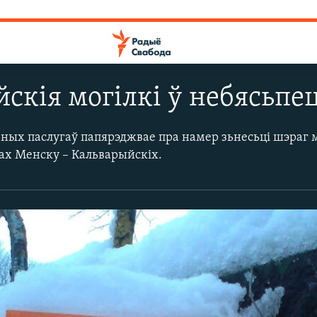
скія могілкі ў небясьпе
ных паслугаў папярэджвае пра намер зьнесьці шэраг м
ах Менску – Кальварыйскіх.